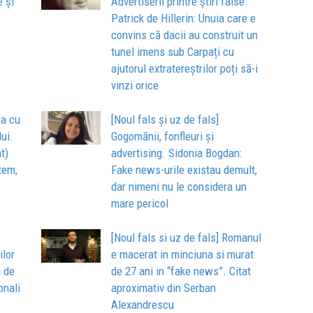
e și
Advertiserii printre știri false.
Patrick de Hillerin: Unuia care e
convins că dacii au construit un
tunel imens sub Carpați cu
ajutorul extratereștrilor poți să-i
vinzi orice
na cu
[Noul fals și uz de fals]
lui.
Gogomănii, fonfleuri și
t)
advertising. Sidonia Bogdan:
tem,
Fake news-urile existau demult,
dar nimeni nu le considera un
mare pericol
[Noul fals si uz de fals] Romanul
lor
e macerat in minciuna si murat
a de
de 27 ani in “fake news”. Citat
onali
aproximativ din Serban
Alexandrescu