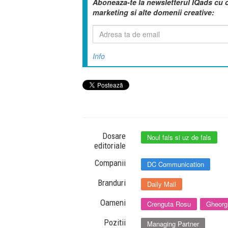
Aboneaza-te la newsletterul IQads cu 
marketing si alte domenii creative:
Info
Dosare
Noul fals si uz de fals
editoriale
Companii
DC Communication
Branduri
Daily Mail
Oameni
Crenguta Rosu
Gheorg
Pozitii
Managing Partner