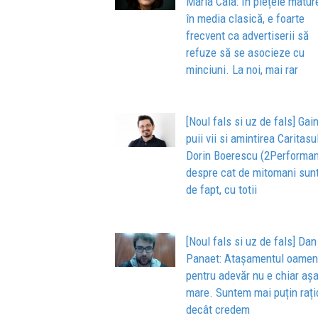
Maria Caia: În piețele matur
în media clasică, e foarte
frecvent ca advertiserii să
refuze să se asocieze cu
minciuni. La noi, mai rar
[Noul fals si uz de fals] Gai
puii vii si amintirea Caritasu
Dorin Boerescu (2Performan
despre cat de mitomani sun
de fapt, cu totii
[Noul fals si uz de fals] Dan
Panaet: Atașamentul oameni
pentru adevăr nu e chiar aș
mare. Suntem mai puțin rați
decât credem