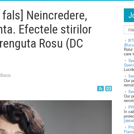
e fals] Neincredere,
J
ta. Efectele stirilor
Crenguta Rosu (DC
BT
(Bucu
Rolul
care 
Spe
Speci
Lucră
 Baciu
Sen
Our p
remote
Se
Our p
remote
PR
În ca
proie
[detali
Pro
Flami