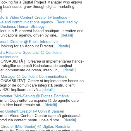
 looking for a Digital Project Manager who enjoys
ng businesses grow through digital marketing...
i]
to & Video Content Creator @ boutique -
ive and communications agency | Recruited by
Business Human Strategy
lient is a Bucharest based boutique - creative and
nications agency, driven by one...
[detalii]
ount Director @ Kubis Interactive
 looking for an Account Director...
[detalii]
ia Relations Specialist @ Confident
unications
NSABILITĂȚI Crearea și implementarea hands-
strategiilor de presă Redactarea de conținut
ial: comunicate de presă, interviuri,...
[detalii]
 Manager @ Confident Communications
NSABILITĂȚI Creare și implementare hands-on
tegiilor de comunicare integrată pentru clienți
 B2C Implicare activă...
[detalii]
ywriter (Mid–Senior) @ Digitas România
m un Copywriter cu experiență de agenție care
ă o idee bună trebuie să...
[detalii]
deo Content Creator @ Cohn & Jansen
m un Video Content Creator care să gândească
 producă content pentru unele dintre...
[detalii]
 Director (Mid–Senior) @ Digitas România
m un Art Director care știe că e tare când o idee