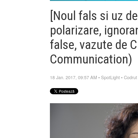
[Noul fals si uz d
polarizare, ignoran
false, vazute de 
Communication)
18 Jan. 2017, 09:57 AM
•
SpotLight
•
Codrut