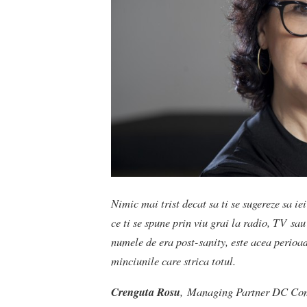
Nimic mai trist decat sa ti se sugereze sa iei
ce ti se spune prin viu grai la radio, TV sau
numele de era post-sanity, este acea perioa
minciunile care strica totul.
Crenguta Rosu
, Managing Partner DC Comm