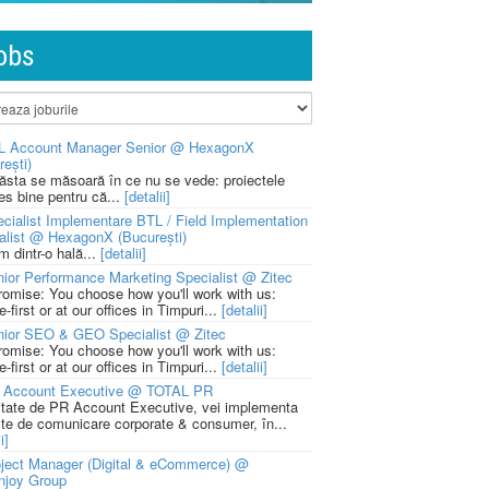
obs
L Account Manager Senior @ HexagonX
rești)
 ăsta se măsoară în ce nu se vede: proiectele
ies bine pentru că...
[detalii]
cialist Implementare BTL / Field Implementation
alist @ HexagonX (București)
m dintr-o hală...
[detalii]
ior Performance Marketing Specialist @ Zitec
romise: You choose how you'll work with us:
-first or at our offices in Timpuri...
[detalii]
nior SEO & GEO Specialist @ Zitec
romise: You choose how you'll work with us:
-first or at our offices in Timpuri...
[detalii]
 Account Executive @ TOTAL PR
litate de PR Account Executive, vei implementa
cte de comunicare corporate & consumer, în...
i]
ject Manager (Digital & eCommerce) @
njoy Group