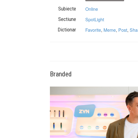
Subiecte
Online
Sectiune
SpotLight
Dictionar
Favorite
,
Meme
,
Post
,
Sha
Branded