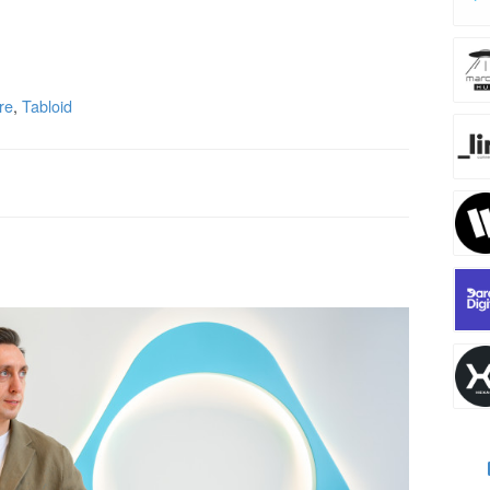
re
,
Tabloid