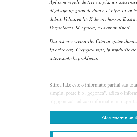
Aplicam regula de trei simpla, iar asta inse
dizolvam un gram de dubiu, ei bine, la un 
dubiu. Valoarea lui X devine horror. Exista
Pernicioasa. Si e pacat, ca suntem tineri.
Dar astea-s vremurile. Cum ar spune domnul 
In orice caz, Crenguta vine, in randurile de 
interesante la problema.
Stirea fake este o informatie partial sau tot
simplu, poate fi o „gogonea”, adica o inform
o”gogonica”, adica o informatie in majoritat
Aboneaza-te pentr