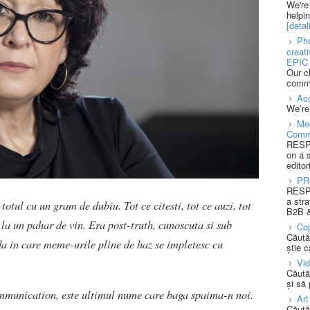
We're
helpi
[detali
Pho
creat
EPIC 
Our c
commu
Acc
We’re
Med
Comm
RESPO
on a 
editor
PR
RESPO
a stra
 totul cu un gram de dubiu. Tot ce citesti, tot ce auzi, tot
B2B &
 la un pahar de vin. Era post-truth, cunoscuta si sub
Cop
Căută
da in care meme-urile pline de haz se impletesc cu
știe c
Vi
Căută
și să
unication, este ultimul nume care baga spaima-n noi.
Art
Căută