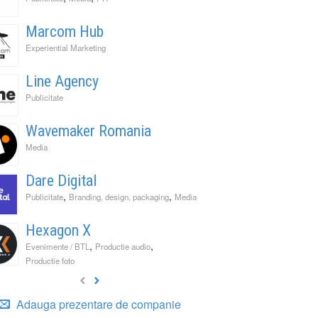
Marcom Hub
Experiential Marketing
Line Agency
Publicitate
Wavemaker Romania
Media
Dare Digital
,
,
Publicitate
Branding, design, packaging
Media
Hexagon X
,
,
Evenimente / BTL
Productie audio
Productie foto
Adauga prezentare de companie