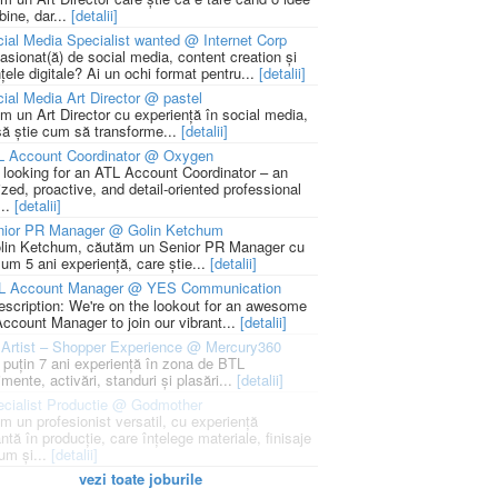
bine, dar...
[detalii]
ial Media Specialist wanted @ Internet Corp
pasionat(ă) de social media, content creation și
țele digitale? Ai un ochi format pentru...
[detalii]
ial Media Art Director @ pastel
m un Art Director cu experiență în social media,
să știe cum să transforme...
[detalii]
L Account Coordinator @ Oxygen
 looking for an ATL Account Coordinator – an
zed, proactive, and detail-oriented professional
...
[detalii]
nior PR Manager @ Golin Ketchum
lin Ketchum, căutăm un Senior PR Manager cu
um 5 ani experiență, care știe...
[detalii]
L Account Manager @ YES Communication
escription: We're on the lookout for an awesome
ccount Manager to join our vibrant...
[detalii]
Artist – Shopper Experience @ Mercury360
l puțin 7 ani experiență în zona de BTL
mente, activări, standuri și plasări...
[detalii]
cialist Productie @ Godmother
m un profesionist versatil, cu experiență
ntă în producție, care înțelege materiale, finisaje
um și...
[detalii]
vezi toate joburile