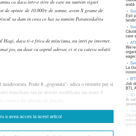
amna ca daca intr-o stire de care nu suntem siguri
arată 
text de opinie de 10.000+ de semne, avem X grame de
Soc
Ești 
 riscul sa dam in ceea ce hai sa numim Paranoidalita
tendin
Soc
Căută
care 
Hagi, daca ti-e frica de minciuna, nu intri pe internet.
AT
We’re
mai jos, nu doar cu asprul adevar, ci si cu cateva solutii
organi
eager
Se
La Go
minim
BT
Job d
al neadevarata. Poate fi „gogonata”- adica o inventie pur si
BTL A
atie trunchiata sau pe alocuri modificata sau poate fi
3D 
Ai ce
e corecta dar alterata pe alocuri.
(eveni
Spe
Căută
u a avea acces la acest articol
releva
premi