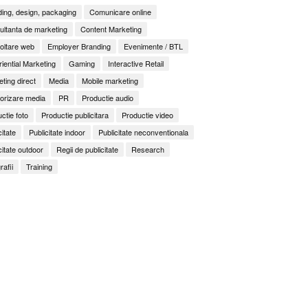
ing, design, packaging
Comunicare online
ltanta de marketing
Content Marketing
oltare web
Employer Branding
Evenimente / BTL
iential Marketing
Gaming
Interactive Retail
ting direct
Media
Mobile marketing
orizare media
PR
Productie audio
ctie foto
Productie publicitara
Productie video
citate
Publicitate indoor
Publicitate neconventionala
citate outdoor
Regii de publicitate
Research
It Back, Pepsi! Nostalgia anilor 2000 devine o experi
rile nu mai concurează prin experiențe. Concurează 
ess to Human. Cum construiește George Brand Love 
rafii
Training
enență
ități