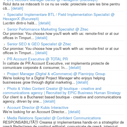
Rolul ăsta se măsoară în ce nu se vede: proiectele care ies bine pentru
că...
[detalii]
Specialist Implementare BTL / Field Implementation Specialist @
HexagonX (București)
Lucrăm dintr-o hală...
[detalii]
Senior Performance Marketing Specialist @ Zitec
Our promise: You choose how you'll work with us: remote-first or at our
offices in Timpuri...
[detalii]
Senior SEO & GEO Specialist @ Zitec
Our promise: You choose how you'll work with us: remote-first or at our
offices in Timpuri...
[detalii]
PR Account Executive @ TOTAL PR
În calitate de PR Account Executive, vei implementa proiecte de
comunicare corporate & consumer, în...
[detalii]
Project Manager (Digital & eCommerce) @ Flaminjoy Group
We're looking for a Digital Project Manager who enjoys helping
businesses grow through digital marketing...
[detalii]
Photo & Video Content Creator @ boutique - creative and
communications agency | Recruited by EPIC Business Human Strategy
Our client is a Bucharest based boutique - creative and communications
agency, driven by one...
[detalii]
Account Director @ Kubis Interactive
We’re looking for an Account Director...
[detalii]
Media Relations Specialist @ Confident Communications
RESPONSABILITĂȚI Crearea și implementarea hands-on a strategiilor de
presă Redactarea de conținut editorial: comunicate de presă, interviuri,...