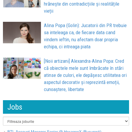
hrănește din contradicțiile și realitățile
vieții
Alina Popa (Golin): Jucatorii din PR trebuie
sa inteleaga ca, de fiecare data cand
vindem ieftin, nu afectam doar propria
echipa, ci intreaga piata
[Noii artizani] Alexandra-Alina Popa: Cred
că obiectele mele sunt îmbrăcate în stări
atinse de culori, ele depășesc utilitatea ori
aspectul decorativ și reprezintă emoții,
cunoaștere, libertate
Jobs
BTL Account Manager Senior @ HexagonX (București)