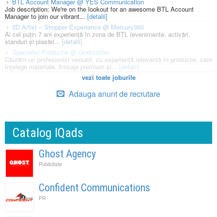
BTL Account Manager @ YES Communication
Job description: We're on the lookout for an awesome BTL Account
Manager to join our vibrant...
[detalii]
3D Artist – Shopper Experience @ Mercury360
Ai cel puțin 7 ani experiență în zona de BTL (evenimente, activări,
standuri și plasări...
[detalii]
Specialist Productie @ Godmother
Căutăm un profesionist versatil, cu experiență relevantă în producție, care
înțelege materiale, finisaje premium și...
[detalii]
vezi toate joburile
Adauga anunt de recrutare
Catalog IQads
Ghost Agency
Publicitate
Confident Communications
PR