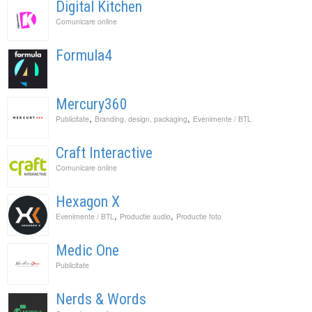
Digital Kitchen
Comunicare online
Formula4
Mercury360
,
,
Publicitate
Branding, design, packaging
Evenimente / BTL
Craft Interactive
Comunicare online
Hexagon X
,
,
Evenimente / BTL
Productie audio
Productie foto
Medic One
Publicitate
Nerds & Words