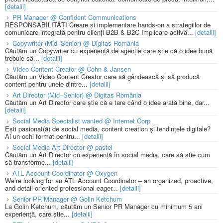
[detalii]
PR Manager @ Confident Communications
RESPONSABILITĂȚI Creare și implementare hands-on a strategiilor de
comunicare integrată pentru clienți B2B & B2C Implicare activă...
[detalii]
Copywriter (Mid–Senior) @ Digitas România
Căutăm un Copywriter cu experiență de agenție care știe că o idee bună
trebuie să...
[detalii]
Video Content Creator @ Cohn & Jansen
Căutăm un Video Content Creator care să gândească și să producă
content pentru unele dintre...
[detalii]
Art Director (Mid–Senior) @ Digitas România
Căutăm un Art Director care știe că e tare când o idee arată bine, dar...
[detalii]
Social Media Specialist wanted @ Internet Corp
Ești pasionat(ă) de social media, content creation și tendințele digitale?
Ai un ochi format pentru...
[detalii]
Social Media Art Director @ pastel
Căutăm un Art Director cu experiență în social media, care să știe cum
să transforme...
[detalii]
ATL Account Coordinator @ Oxygen
We’re looking for an ATL Account Coordinator – an organized, proactive,
and detail-oriented professional eager...
[detalii]
Senior PR Manager @ Golin Ketchum
La Golin Ketchum, căutăm un Senior PR Manager cu minimum 5 ani
experiență, care știe...
[detalii]