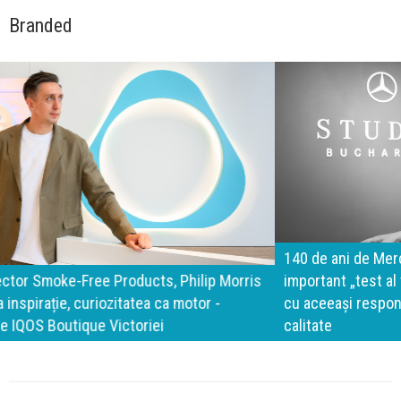
Branded
140 de ani de Mercedes-Benz. Ramona Pîrlog: Cel mai
important „test al timpului” este să inovăm constant, dar
cu aceeași responsabilitate față de oameni, siguranță și
calitate