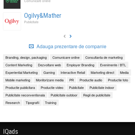
Comunicare online
Ogilvy&Mather
Publicitate
Adauga prezentare de companie
Branding, design, packaging
Comunicare online
Consultanta de marketing
Content Marketing
Dezvoltare web
Employer Branding
Evenimente / BTL
Experiential Marketing
Gaming
Interactive Retail
Marketing direct
Media
Mobile marketing
Monitorizare media
PR
Productie audio
Productie foto
Productie publicitara
Productie video
Publicitate
Publicitate indoor
Publicitate neconventionala
Publicitate outdoor
Regii de publicitate
Research
Tipografii
Training
IQads