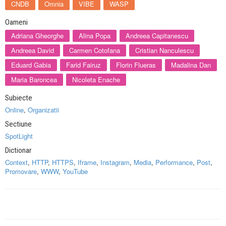
CNDB
Omnia
VIBE
WASP
Oameni
Adriana Gheorghe
Alina Popa
Andreea Capitanescu
Andreea David
Carmen Cotofana
Cristian Nanculescu
Eduard Gabia
Farid Fairuz
Florin Flueras
Madalina Dan
Maria Baroncea
Nicoleta Enache
Subiecte
Online
,
Organizatii
Sectiune
SpotLight
Dictionar
Context
,
HTTP
,
HTTPS
,
Iframe
,
Instagram
,
Media
,
Performance
,
Post
,
Promovare
,
WWW
,
YouTube