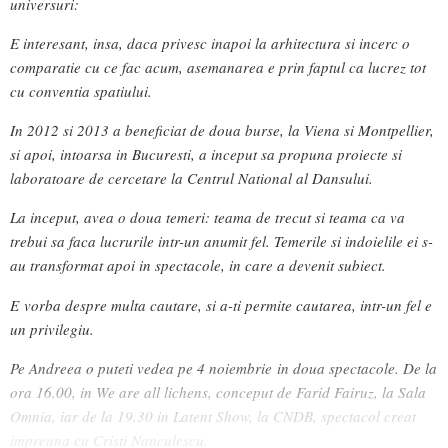
universuri:
E interesant, insa, daca privesc inapoi la arhitectura si incerc o
comparatie cu ce fac acum, asemanarea e prin faptul ca lucrez tot
cu conventia spatiului.
In 2012 si 2013 a beneficiat de doua burse, la Viena si Montpellier,
si apoi, intoarsa in Bucuresti, a inceput sa propuna proiecte si
laboratoare de cercetare la Centrul National al Dansului.
La inceput, avea o doua temeri: teama de trecut si teama ca va
trebui sa faca lucrurile intr-un anumit fel. Temerile si indoielile ei s-
au transformat apoi in spectacole, in care a devenit subiect.
E vorba despre multa cautare, si a-ti permite cautarea, intr-un fel e
un privilegiu.
Pe Andreea o puteti vedea pe 4 noiembrie in doua spectacole. De la
ora 16.00, in We are all lichens, conceput de Farid Fairuz, la Sala
Omnia, iar de la 19.30 in Latent Show, la CNDB, spectacol creat
impreuna cu Cristi Nanculescu.