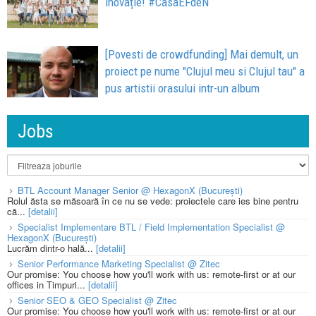
inovație! #CasaEFdeN
[Povesti de crowdfunding] Mai demult, un
proiect pe nume "Clujul meu si Clujul tau" a
pus artistii orasului intr-un album
Jobs
BTL Account Manager Senior @ HexagonX (București)
Rolul ăsta se măsoară în ce nu se vede: proiectele care ies bine pentru
că...
[detalii]
Specialist Implementare BTL / Field Implementation Specialist @
HexagonX (București)
Lucrăm dintr-o hală...
[detalii]
Senior Performance Marketing Specialist @ Zitec
Our promise: You choose how you'll work with us: remote-first or at our
offices in Timpuri...
[detalii]
Senior SEO & GEO Specialist @ Zitec
Our promise: You choose how you'll work with us: remote-first or at our