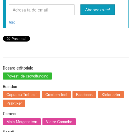
Info
Dosare editoriale
Povesti de crowdfunding
Branduri
Capra cu Trei Iezi
Crestem Idei
Facebook
Kickstarter
Praktiker
Oameni
Maia Morgenstern
Victor Canache