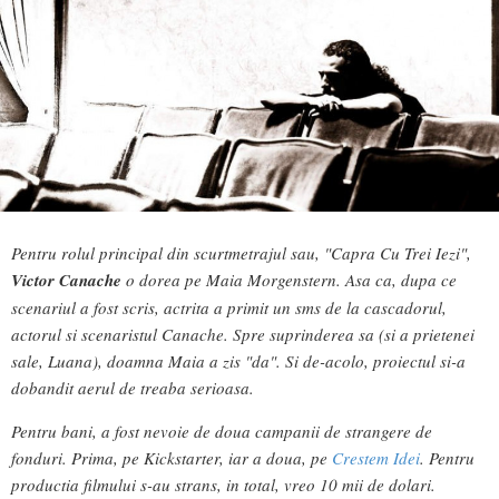
Pentru rolul principal din scurtmetrajul sau, "Capra Cu Trei Iezi",
Victor Canache
o dorea pe Maia Morgenstern. Asa ca, dupa ce
scenariul a fost scris, actrita a primit un sms de la cascadorul,
actorul si scenaristul Canache. Spre suprinderea sa (si a prietenei
sale, Luana), doamna Maia a zis "da". Si de-acolo, proiectul si-a
dobandit aerul de treaba serioasa.
Pentru bani, a fost nevoie de doua campanii de strangere de
fonduri. Prima, pe Kickstarter, iar a doua, pe
Crestem Idei
. Pentru
productia filmului s-au strans, in total, vreo 10 mii de dolari.