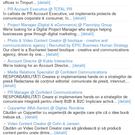
offices in Timpuri...
[detalii]
PR Account Executive @ TOTAL PR
În calitate de PR Account Executive, vei implementa proiecte de
comunicare corporate & consumer, în...
[detalii]
Project Manager (Digital & eCommerce) @ Flaminjoy Group
We're looking for a Digital Project Manager who enjoys helping
businesses grow through digital marketing...
[detalii]
Photo & Video Content Creator @ boutique - creative and
communications agency | Recruited by EPIC Business Human Strategy
Our client is a Bucharest based boutique - creative and communications
agency, driven by one...
[detalii]
Account Director @ Kubis Interactive
We’re looking for an Account Director...
[detalii]
Media Relations Specialist @ Confident Communications
RESPONSABILITĂȚI Crearea și implementarea hands-on a strategiilor de
presă Redactarea de conținut editorial: comunicate de presă, interviuri,...
[detalii]
PR Manager @ Confident Communications
RESPONSABILITĂȚI Creare și implementare hands-on a strategiilor de
comunicare integrată pentru clienți B2B & B2C Implicare activă...
[detalii]
Copywriter (Mid–Senior) @ Digitas România
Căutăm un Copywriter cu experiență de agenție care știe că o idee bună
trebuie să...
[detalii]
Video Content Creator @ Cohn & Jansen
Căutăm un Video Content Creator care să gândească și să producă
content pentru unele dintre...
[detalii]