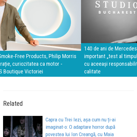
140 de ani de Mercedes-Benz. Ramona Pîrlog: Cel mai
important „test al timpului” este să inovăm constant, dar
cu aceeași responsabilitate față de oameni, siguranță și
calitate
Related
Capra cu Trei Iezi, așa cum nu ți-ai
imaginat-o: O adaptare horror după
povestea lui Ion Creangă, cu Maia