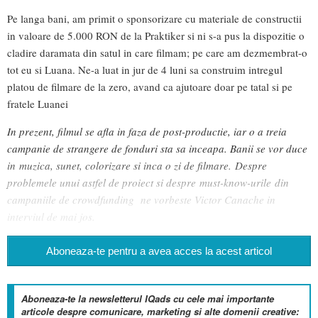
Pe langa bani, am primit o sponsorizare cu materiale de constructii
in valoare de 5.000 RON de la Praktiker si ni s-a pus la dispozitie o
cladire daramata din satul in care filmam; pe care am dezmembrat-o
tot eu si Luana. Ne-a luat in jur de 4 luni sa construim intregul
platou de filmare de la zero, avand ca ajutoare doar pe tatal si pe
fratele Luanei
In prezent, filmul se afla in faza de post-productie, iar o a treia
campanie de strangere de fonduri sta sa inceapa. Banii se vor duce
in muzica, sunet, colorizare si inca o zi de filmare. Despre
problemele unui astfel de proiect si despre must-know-urile din
campaniile de crowdfunding ne vorbeste Victor Canache in
interviul de mai jos.
Aboneaza-te pentru a avea acces la acest articol
Aboneaza-te la newsletterul IQads cu cele mai importante
articole despre comunicare, marketing si alte domenii creative: