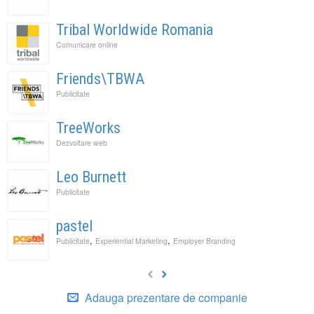
Tribal Worldwide Romania
Comunicare online
Friends\TBWA
Publicitate
TreeWorks
Dezvoltare web
Leo Burnett
Publicitate
pastel
,
,
Publicitate
Experiential Marketing
Employer Branding
Adauga prezentare de companie