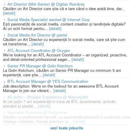
Art Director (Mid–Senior) @ Digitas România
Căutăm un Art Director care știe că e tare când o idee arată bine, dar...
[detalii]
Social Media Specialist wanted @ Internet Corp
Ești pasionat(ă) de social media, content creation și tendințele digitale?
Ai un ochi format pentru...
[detalii]
Social Media Art Director @ pastel
Căutăm un Art Director cu experiență în social media, care să știe cum
să transforme...
[detalii]
ATL Account Coordinator @ Oxygen
We’re looking for an ATL Account Coordinator – an organized, proactive,
and detail-oriented professional eager...
[detalii]
Senior PR Manager @ Golin Ketchum
La Golin Ketchum, căutăm un Senior PR Manager cu minimum 5 ani
experiență, care știe...
[detalii]
BTL Account Manager @ YES Communication
Job description: We're on the lookout for an awesome BTL Account
Manager to join our vibrant...
[detalii]
3D Artist – Shopper Experience @ Mercury360
Ai cel puțin 7 ani experiență în zona de BTL (evenimente, activări,
standuri și plasări...
[detalii]
Specialist Productie @ Godmother
Căutăm un profesionist versatil, cu experiență relevantă în producție, care
înțelege materiale, finisaje premium și...
[detalii]
vezi toate joburile