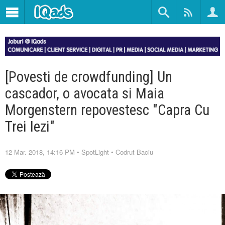
[Povesti de crowdfunding] Un
cascador, o avocata si Maia
Morgenstern repovestesc "Capra Cu
Trei Iezi"
12 Mar. 2018, 14:16 PM
•
SpotLight
•
Codrut Baciu