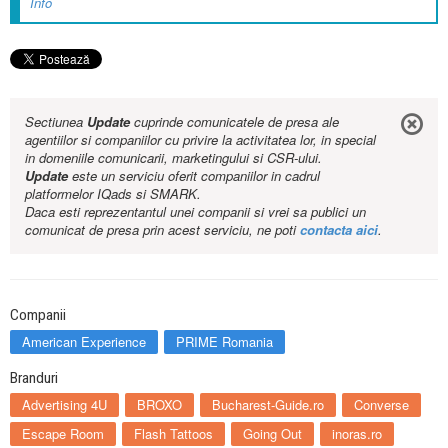
Info
Sectiunea
Update
cuprinde comunicatele de presa ale
agentiilor si companiilor cu privire la activitatea lor, in special
in domeniile comunicarii, marketingului si CSR-ului.
Update
este un serviciu oferit companiilor in cadrul
platformelor IQads si SMARK.
Daca esti reprezentantul unei companii si vrei sa publici un
comunicat de presa prin acest serviciu, ne poti
contacta aici
.
Companii
American Experience
PRIME Romania
Branduri
Advertising 4U
BROXO
Bucharest-Guide.ro
Converse
Escape Room
Flash Tattoos
Going Out
inoras.ro