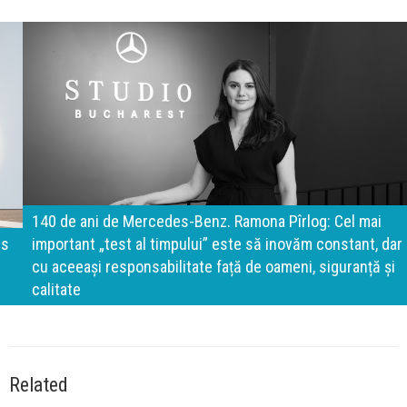
140 de ani de Mercedes-Benz. Ramona Pîrlog: Cel mai
important „test al timpului” este să inovăm constant, dar
cu aceeași responsabilitate față de oameni, siguranță și
calitate
Related