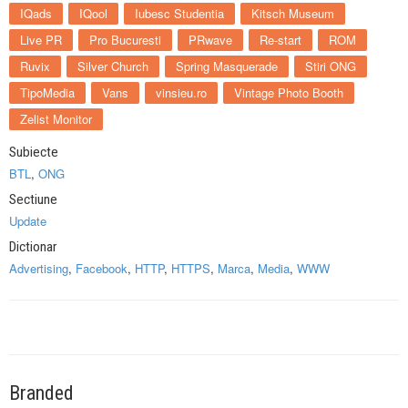
IQads
IQool
Iubesc Studentia
Kitsch Museum
Live PR
Pro Bucuresti
PRwave
Re-start
ROM
Ruvix
Silver Church
Spring Masquerade
Stiri ONG
TipoMedia
Vans
vinsieu.ro
Vintage Photo Booth
Zelist Monitor
Subiecte
BTL
,
ONG
Sectiune
Update
Dictionar
Advertising
,
Facebook
,
HTTP
,
HTTPS
,
Marca
,
Media
,
WWW
Branded