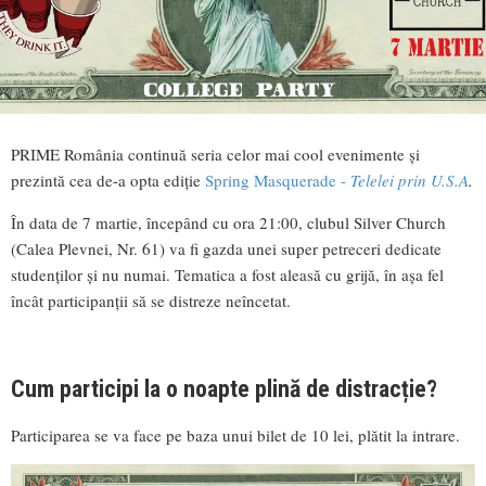
PRIME România continuă seria celor mai cool evenimente și
prezintă cea de-a opta ediție
Spring Masquerade -
Telelei prin U.S.A
.
În data de 7 martie, începând cu ora 21:00, clubul Silver Church
(Calea Plevnei, Nr. 61) va fi gazda unei super petreceri dedicate
studenților și nu numai. Tematica a fost aleasă cu grijă, în așa fel
încât participanții să se distreze neîncetat.
Cum participi la o noapte plină de distracție?
Participarea se va face pe baza unui bilet de 10 lei, plătit la intrare.