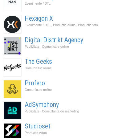
Evenimente / BTL
Hexagon X
,
,
Evenimente / BTL
Productie audio
Productie foto
Digital Distrikt Agency
,
Publicitate
Comunicare online
The Geeks
Comunicare online
Profero
Comunicare online
AdSymphony
,
Publicitate
Consultanta de marketing
Studioset
Productie video