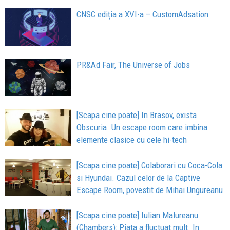
CNSC ediția a XVI-a – CustomAdsation
PR&Ad Fair, The Universe of Jobs
[Scapa cine poate] In Brasov, exista
Obscuria. Un escape room care imbina
elemente clasice cu cele hi-tech
[Scapa cine poate] Colaborari cu Coca-Cola
si Hyundai. Cazul celor de la Captive
Escape Room, povestit de Mihai Ungureanu
[Scapa cine poate] Iulian Malureanu
(Chambers): Piata a fluctuat mult. In