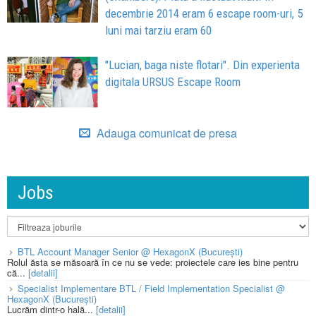
decembrie 2014 eram 6 escape room-uri, 5
luni mai tarziu eram 60
"Lucian, baga niste flotari". Din experienta
digitala URSUS Escape Room
Adauga comunicat de presa
Jobs
BTL Account Manager Senior @ HexagonX (București)
Rolul ăsta se măsoară în ce nu se vede: proiectele care ies bine pentru
că...
[detalii]
Specialist Implementare BTL / Field Implementation Specialist @
HexagonX (București)
Lucrăm dintr-o hală...
[detalii]