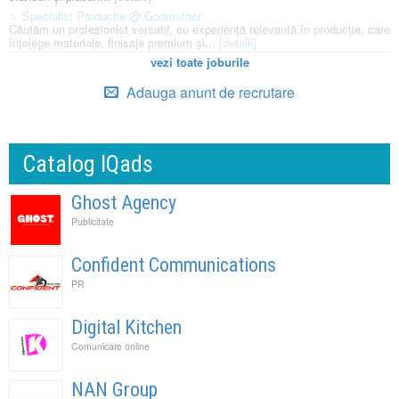
Specialist Productie @ Godmother
Căutăm un profesionist versatil, cu experiență relevantă în producție, care
înțelege materiale, finisaje premium și...
[detalii]
vezi toate joburile
Adauga anunt de recrutare
Catalog IQads
Ghost Agency
Publicitate
Confident Communications
PR
Digital Kitchen
Comunicare online
NAN Group