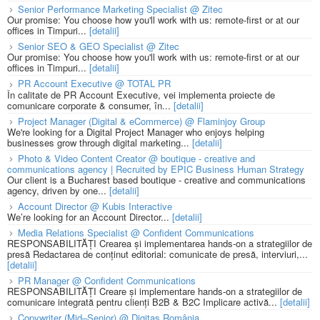
Senior Performance Marketing Specialist @ Zitec
Our promise: You choose how you'll work with us: remote-first or at our
offices in Timpuri...
[detalii]
Senior SEO & GEO Specialist @ Zitec
Our promise: You choose how you'll work with us: remote-first or at our
offices in Timpuri...
[detalii]
PR Account Executive @ TOTAL PR
În calitate de PR Account Executive, vei implementa proiecte de
comunicare corporate & consumer, în...
[detalii]
Project Manager (Digital & eCommerce) @ Flaminjoy Group
We're looking for a Digital Project Manager who enjoys helping
businesses grow through digital marketing...
[detalii]
Photo & Video Content Creator @ boutique - creative and
communications agency | Recruited by EPIC Business Human Strategy
Our client is a Bucharest based boutique - creative and communications
agency, driven by one...
[detalii]
Account Director @ Kubis Interactive
We’re looking for an Account Director...
[detalii]
Media Relations Specialist @ Confident Communications
RESPONSABILITĂȚI Crearea și implementarea hands-on a strategiilor de
presă Redactarea de conținut editorial: comunicate de presă, interviuri,...
[detalii]
PR Manager @ Confident Communications
RESPONSABILITĂȚI Creare și implementare hands-on a strategiilor de
comunicare integrată pentru clienți B2B & B2C Implicare activă...
[detalii]
Copywriter (Mid–Senior) @ Digitas România