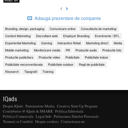
Adauga prezentare de companie
Branding, design, packaging
Comunicare online
Consultanta de marketing
Content Marketing
Dezvoltare web
Employer Branding
Evenimente / BTL
Experiential Marketing
Gaming
Interactive Retail
Marketing direct
Media
Mobile marketing
Monitorizare media
PR
Productie audio
Productie foto
Productie publicitara
Productie video
Publicitate
Publicitate indoor
Publicitate neconventionala
Publicitate outdoor
Regii de publicitate
Research
Tipografii
Training
IQads
Despre IQads
Parteneriate Media
Creative Start-Up Program
Contributor @ IQads & SMARK
Politica Editoriala
Politica Comerciala
Legal Info
Prelucrarea Datelor Personale
Termeni si Conditii
Despre cookies
Contacteaza-ne