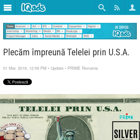
Plecăm împreună Telelei prin U.S.A.
01 Mar. 2019, 12:09 PM
•
Update
•
PRIME Romania