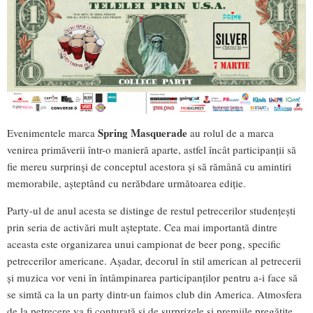
Spring Masquerade
Evenimentele marca
au rolul de a marca
venirea primăverii într-o manieră aparte, astfel încât participanții să
fie mereu surprinși de conceptul acestora și să rămână cu amintiri
memorabile, așteptând cu nerăbdare următoarea ediție.
Party-ul de anul acesta se distinge de restul petrecerilor studențești
prin seria de activări mult așteptate. Cea mai importantă dintre
aceasta este organizarea unui campionat de beer pong, specific
petrecerilor americane. Așadar, decorul în stil american al petrecerii
și muzica vor veni în întâmpinarea participanților pentru a-i face să
se simtă ca la un party dintr-un faimos club din America. Atmosfera
de la petrecere va fi conturată și de surprizele și premiile pregătite.