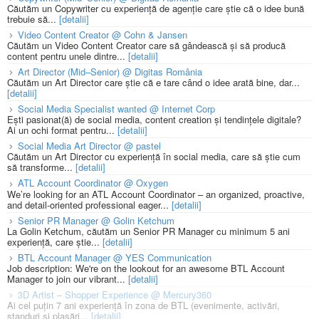
Căutăm un Copywriter cu experiență de agenție care știe că o idee bună
trebuie să...
[detalii]
Video Content Creator @ Cohn & Jansen
Căutăm un Video Content Creator care să gândească și să producă
content pentru unele dintre...
[detalii]
Art Director (Mid–Senior) @ Digitas România
Căutăm un Art Director care știe că e tare când o idee arată bine, dar...
[detalii]
Social Media Specialist wanted @ Internet Corp
Ești pasionat(ă) de social media, content creation și tendințele digitale?
Ai un ochi format pentru...
[detalii]
Social Media Art Director @ pastel
Căutăm un Art Director cu experiență în social media, care să știe cum
să transforme...
[detalii]
ATL Account Coordinator @ Oxygen
We’re looking for an ATL Account Coordinator – an organized, proactive,
and detail-oriented professional eager...
[detalii]
Senior PR Manager @ Golin Ketchum
La Golin Ketchum, căutăm un Senior PR Manager cu minimum 5 ani
experiență, care știe...
[detalii]
BTL Account Manager @ YES Communication
Job description: We're on the lookout for an awesome BTL Account
Manager to join our vibrant...
[detalii]
3D Artist – Shopper Experience @ Mercury360
Ai cel puțin 7 ani experiență în zona de BTL (evenimente, activări,
standuri și plasări...
[detalii]