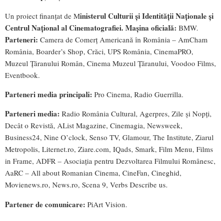
inisterul Culturii și Identității Naționale și
Un proiect finanțat de M
Centrul Naţional al Cinematografiei. Mașina oficială:
BMW.
Parteneri:
Camera de Comerț Americană în România – AmCham
România, Boarder’s Shop, Crăci, UPS România, CinemaPRO,
Muzeul Țăranului Român, Cinema Muzeul Țăranului, Voodoo Films,
Eventbook.
Parteneri media principali:
Pro Cinema, Radio Guerrilla.
Parteneri media:
Radio România Cultural, Agerpres, Zile și Nopți,
Decât o Revistă, AList Magazine, Cinemagia, Newsweek,
Business24, Nine O’clock, Senso TV, Glamour, The Institute, Ziarul
Metropolis, Liternet.ro, Ziare.com, IQads, Smark, Film Menu, Films
in Frame, ADFR – Asociația pentru Dezvoltarea Filmului Românesc,
AaRC – All about Romanian Cinema, CineFan, Cineghid,
Movienews.ro, News.ro, Scena 9, Verbs Describe us.
Partener de comunicare:
PiArt Vision.