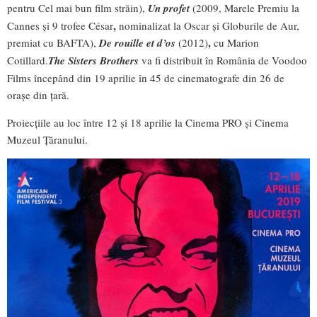
pentru Cel mai bun film străin),
Un profet
(2009, Marele Premiu la
,
Cannes și 9 trofee César
nominalizat la Oscar și Globurile de Aur,
,
premiat cu BAFTA),
De rouille et d’os
(2012)
cu Marion
Cotillard.
The Sisters Brothers
va fi distribuit în România de Voodoo
Films începând din 19 aprilie în 45 de cinematografe din 26 de
orașe din țară.
Proiecțiile au loc între 12 și 18 aprilie la Cinema PRO și Cinema
Muzeul Țăranului.