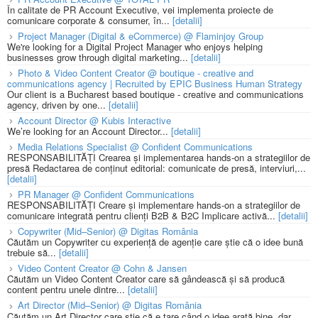
În calitate de PR Account Executive, vei implementa proiecte de
comunicare corporate & consumer, în...
[detalii]
Project Manager (Digital & eCommerce) @ Flaminjoy Group
We're looking for a Digital Project Manager who enjoys helping
businesses grow through digital marketing...
[detalii]
Photo & Video Content Creator @ boutique - creative and
communications agency | Recruited by EPIC Business Human Strategy
Our client is a Bucharest based boutique - creative and communications
agency, driven by one...
[detalii]
Account Director @ Kubis Interactive
We’re looking for an Account Director...
[detalii]
Media Relations Specialist @ Confident Communications
RESPONSABILITĂȚI Crearea și implementarea hands-on a strategiilor de
presă Redactarea de conținut editorial: comunicate de presă, interviuri,...
[detalii]
PR Manager @ Confident Communications
RESPONSABILITĂȚI Creare și implementare hands-on a strategiilor de
comunicare integrată pentru clienți B2B & B2C Implicare activă...
[detalii]
Copywriter (Mid–Senior) @ Digitas România
Căutăm un Copywriter cu experiență de agenție care știe că o idee bună
trebuie să...
[detalii]
Video Content Creator @ Cohn & Jansen
Căutăm un Video Content Creator care să gândească și să producă
content pentru unele dintre...
[detalii]
Art Director (Mid–Senior) @ Digitas România
Căutăm un Art Director care știe că e tare când o idee arată bine, dar...