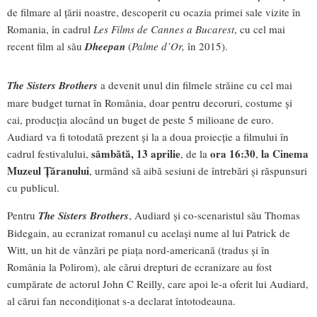
de filmare al țării noastre, descoperit cu ocazia primei sale vizite în
Romania, în cadrul
Les Films de Cannes a Bucarest
, cu cel mai
recent film al său
Dheepan
(
Palme d’Or,
în 2015).
The Sisters Brothers
a devenit unul din filmele străine cu cel mai
mare budget turnat în România, doar pentru decoruri, costume și
cai, producția alocând un buget de peste 5 milioane de euro.
Audiard va fi totodată prezent și la a doua proiecție a filmului în
sâmbătă, 13 aprilie
ora 16:30
la Cinema
cadrul festivalului,
, de la
,
Muzeul Țăranului
, urmând să aibă sesiuni de întrebări și răspunsuri
cu publicul.
Pentru
The
Sisters Brothers
, Audiard și co-scenaristul său Thomas
Bidegain, au ecranizat romanul cu același nume al lui Patrick de
Witt, un hit de vânzări pe piața nord-americană (tradus și în
România la Polirom), ale cărui drepturi de ecranizare au fost
cumpărate de actorul John C Reilly, care apoi le-a oferit lui Audiard,
al cărui fan necondiționat s-a declarat întotodeauna.