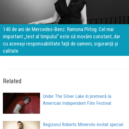
140 de ani de Mercedes-Benz. Ramona Pîrlog: Cel mai
important „test al timpului” este să inovăm constant, dar
cu aceeași responsabilitate față de oameni, siguranță și
calitate
Related
Under The Silver Lake în premieră la
American Independent Film Festival
Regizorul Roberto Minervini invitat special