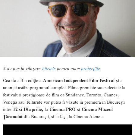
S-au pus în vânzare
biletele
pentru toate
proiecțiile
.
American Independent Film Festival
Cea de-a 3-a ediție a
și-a
anunțat astăzi programul complet. Filme premiate sau selectate la
festivaluri prestigioase de film ca Sundance, Toronto, Cannes,
Veneția sau Telluride vor putea fi văzute în premieră în București
12 si 18 aprilie,
Cinema PRO
Cinema Muzeul
între
la
și
Țăranului
din București, si la Iași, la Cinema Ateneu.