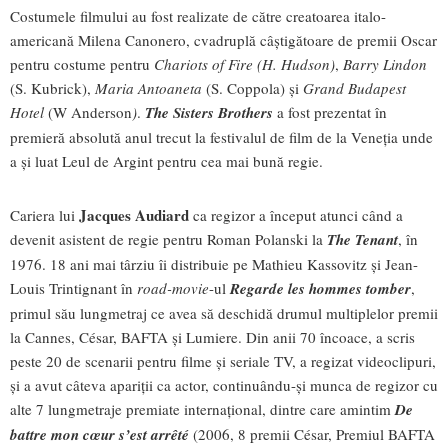
Costumele filmului au fost realizate de către creatoarea italo-
americană Milena Canonero, cvadruplă câștigătoare de premii Oscar
pentru costume pentru
Chariots of Fire (H. Hudson)
,
Barry Lindon
(S. Kubrick),
Maria Antoaneta
(S. Coppola) și
Grand Budapest
Hotel
(W Anderson
)
.
The Sisters Brothers
a fost prezentat în
premieră absolută anul trecut la festivalul de film de la Veneția unde
a și luat Leul de Argint pentru cea mai bună regie.
Jacques Audiard
Cariera lui
ca regizor a început atunci când a
devenit asistent de regie pentru Roman Polanski la
The Tenant
, în
1976. 18 ani mai târziu îi distribuie pe Mathieu Kassovitz și Jean-
Louis Trintignant în
road-movie
-ul
Regarde les hommes tomber
,
primul său lungmetraj ce avea să deschidă drumul multiplelor premii
la Cannes, César, BAFTA și Lumiere. Din anii 70 încoace, a scris
peste 20 de scenarii pentru filme și seriale TV, a regizat videoclipuri,
și a avut câteva apariții ca actor, continuându-și munca de regizor cu
alte 7 lungmetraje premiate internațional, dintre care amintim
De
battre mon cœur s’est arrêté
(2006, 8 premii César, Premiul BAFTA