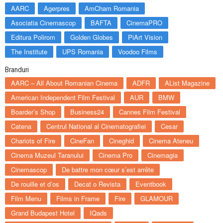
AARC
Agerpres
AmCham Romania
Asociatia Cinemascop
BAFTA
CinemaPRO
Editura Polirom
Golden Globes
PiArt Vision
The Institute
UPS Romania
Voodoo Films
Branduri
AARC – All About Romanian Cinema
ADFR
AList Magazine
American Independent Film Festival
AUR
BMW
Boarder’s Shop
Business24
Cannes Film Festival
Catena
Centrul National al Cinematografiei
Cesar
Chariots of Fire
CineFan
Cineghid
Cinema Ateneu
Cinema Muzeul Taranului
Cinema Pro
Cinemagia
Cinemascop
De battre mon cœur s’est arrête
De rouille et d’os
Decat o Revista
Eventbook
Film Menu
Films in Frame
Fire
GLAMOUR
Grand Budapest Hotel
IQads