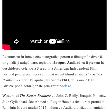
Recunoscut în lumea cinematografică pentru o filmografie diversă,
Jacques Audiard
originală și atrăgătoare, regizorul
va fi prezent în
deschiderea celei de-a 3-a ediții a American Independent Film
Festival pentru premiera celui mai recent filmul al său,
The Sisters
Brothers
- vineri, 12 aprilie, la Cinema PRO, de la ora 20:00.
Biletele pot fi achiziționate prin
Eventbook.ro
.
Western-ul
The Sisters Brothers
cu John C. Reilly, Joaquin Phoenix,
Jake Gyllenhaal, Riz Ahmed și Rutger Hauer, a fost turnat parțial în
România în vara anului 2017 – dupa ce Audiard a văzut potențialul