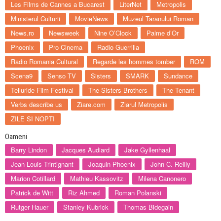
Les Films de Cannes a Bucarest
LiterNet
Metropolis
Ministerul Culturii
MovieNews
Muzeul Taranului Roman
News.ro
Newsweek
Nine O’Clock
Palme d’Or
Phoenix
Pro Cinema
Radio Guerrilla
Radio Romania Cultural
Regarde les hommes tomber
ROM
Scena9
Senso TV
Sisters
SMARK
Sundance
Telluride Film Festival
The Sisters Brothers
The Tenant
Verbs describe us
Ziare.com
Ziarul Metropolis
ZILE SI NOPTI
Oameni
Barry Lindon
Jacques Audiard
Jake Gyllenhaal
Jean-Louis Trintignant
Joaquin Phoenix
John C. Reilly
Marion Cotillard
Mathieu Kassovitz
Milena Canonero
Patrick de Witt
Riz Ahmed
Roman Polanski
Rutger Hauer
Stanley Kubrick
Thomas Bidegain