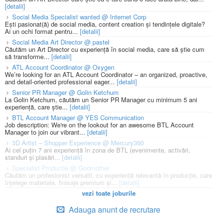
[detalii]
Social Media Specialist wanted @ Internet Corp
Ești pasionat(ă) de social media, content creation și tendințele digitale?
Ai un ochi format pentru...
[detalii]
Social Media Art Director @ pastel
Căutăm un Art Director cu experiență în social media, care să știe cum
să transforme...
[detalii]
ATL Account Coordinator @ Oxygen
We’re looking for an ATL Account Coordinator – an organized, proactive,
and detail-oriented professional eager...
[detalii]
Senior PR Manager @ Golin Ketchum
La Golin Ketchum, căutăm un Senior PR Manager cu minimum 5 ani
experiență, care știe...
[detalii]
BTL Account Manager @ YES Communication
Job description: We're on the lookout for an awesome BTL Account
Manager to join our vibrant...
[detalii]
3D Artist – Shopper Experience @ Mercury360
Ai cel puțin 7 ani experiență în zona de BTL (evenimente, activări,
standuri și plasări...
[detalii]
Specialist Productie @ Godmother
Căutăm un profesionist versatil, cu experiență relevantă în producție, care
înțelege materiale, finisaje premium și...
[detalii]
vezi toate joburile
Adauga anunt de recrutare