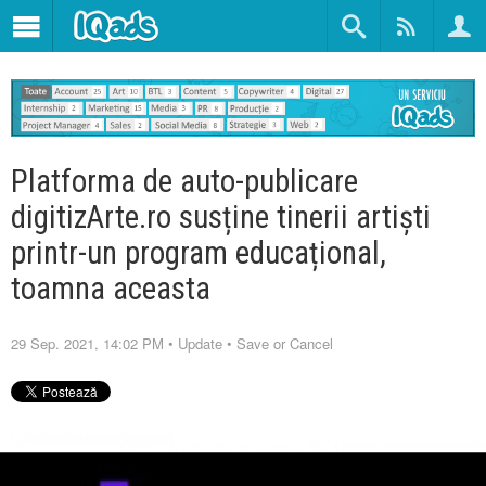
Platforma de auto-publicare
digitizArte.ro susține tinerii artiști
printr-un program educațional,
toamna aceasta
29 Sep. 2021, 14:02 PM
•
Update
•
Save or Cancel