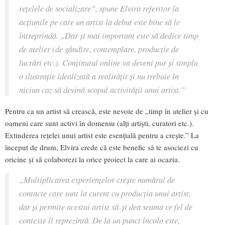
rețelele de socializare”, spune Elvira referitor la
acțiunile pe care un artist la debut este bine să le
întreprindă. „Dar și mai important este să dedice timp
de atelier (de gândire, contemplare, producție de
lucrări etc.). Conținutul online va deveni pur și simplu
o ilustrație idealizată a realității și nu trebuie în
niciun caz să devină scopul activității unui artist.”
Pentru ca un artist să crească, este nevoie de „timp în atelier și cu
oameni care sunt activi în domeniu (alți artiști, curatori etc.).
Extinderea rețelei unui artist este esențială pentru a crește.” La
început de drum, Elvira crede că este benefic să te asociezi cu
oricine și să colaborezi la orice proiect la care ai ocazia.
„Multiplicarea experiențelor crește numărul de
contacte care sunt la curent cu producția unui artist,
dar și permite acestui artist să-și dea seama ce fel de
contexte îl reprezintă. De la un punct încolo este,