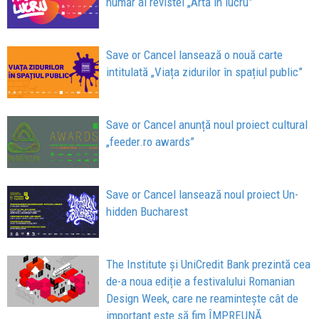
număr al revistei „Artă în lucru”
Save or Cancel lansează o nouă carte
intitulată „Viața zidurilor în spațiul public”
Save or Cancel anunță noul proiect cultural
„feeder.ro awards”
Save or Cancel lansează noul proiect Un-
hidden Bucharest
The Institute și UniCredit Bank prezintă cea
de-a noua ediție a festivalului Romanian
Design Week, care ne reamintește cât de
important este să fim ÎMPREUNĂ