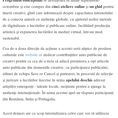
cinci ateliere
online
un ghid
octombrie și este compus din
și
pentru
tinerii creativi, ghid care informează despre capacitatea internetului
de a conecta autorii cu audiențe globale, cu ajutorul noilor metode
de digitalizare a lucrărilor și publicare online, facilitând producția
artistică și expunerea lucrărilor în mediul virtual, într-un mod
sustenabil.
Cea de-a doua direcție de acțiune a acestei serii atipice de produse
culturale este
website-ul
dedicat contribuțiilor auto-publicate de
creativi pentru ca cea de-a treia să aducă premierea a opt articole
auto-publicate din domeniile creative, cu participarea publicului,
alături de echipa Save or Cancel și parteneri, în procesul de selecție
apelului deschis
și jurizare a lucrărilor înscrise în urma
adresat
artiștilor emergenți - talente locale, susținute pentru a ajunge la
audiențe internaționale. În urma acestui apel au răspuns participanți
din România, Italia și Portugalia.
Acest demers are ca scop tutorializarea celor care vor să utilizeze