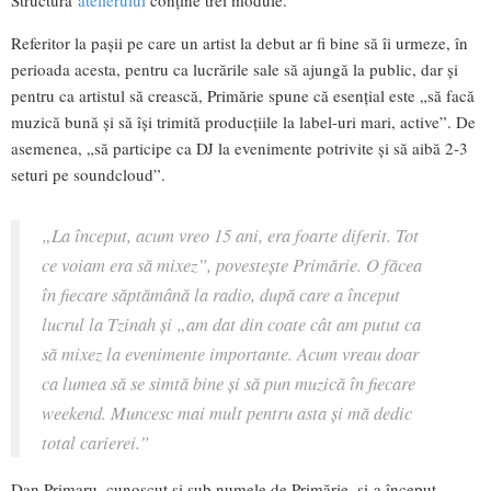
Structura
atelierului
conține trei module.
Referitor la pașii pe care un artist la debut ar fi bine să îi urmeze, în
perioada acesta, pentru ca lucrările sale să ajungă la public, dar și
pentru ca artistul să crească, Primărie spune că esențial este „să facă
muzică bună și să își trimită producțiile la label-uri mari, active”. De
asemenea, „să participe ca DJ la evenimente potrivite și să aibă 2-3
seturi pe soundcloud”.
„La început, acum vreo 15 ani, era foarte diferit. Tot
ce voiam era să mixez”, povestește Primărie. O făcea
în fiecare săptămână la radio, după care a început
lucrul la Tzinah și „am dat din coate cât am putut ca
să mixez la evenimente importante. Acum vreau doar
ca lumea să se simtă bine și să pun muzică în fiecare
weekend. Muncesc mai mult pentru asta și mă dedic
total carierei.”
Dan Primaru, cunoscut și sub numele de Primărie, și-a început