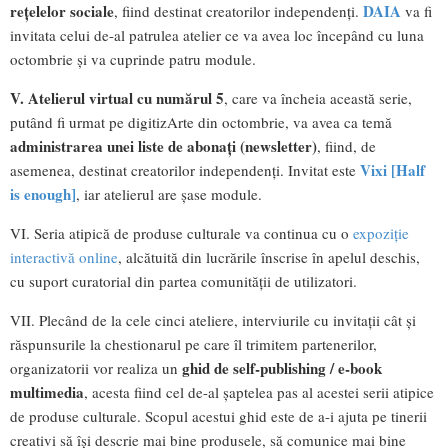
rețelelor sociale
DAIA
, fiind destinat creatorilor independenți.
va fi
invitata celui de-al patrulea atelier ce va avea loc începând cu luna
octombrie și va cuprinde patru module.
V. Atelierul virtual cu numărul 5
, care va încheia această serie,
putând fi urmat pe digitizArte din octombrie, va avea ca temă
administrarea unei liste de abonați (newsletter)
, fiind, de
Vixi [Half
asemenea, destinat creatorilor independenți. Invitat este
is enough]
, iar atelierul are șase module.
VI. Seria atipică de produse culturale va continua cu o
expoziție
interactivă online
, alcătuită din lucrările înscrise în apelul deschis,
cu suport curatorial din partea comunității de utilizatori.
VII. Plecând de la cele cinci ateliere, interviurile cu invitații cât și
răspunsurile la chestionarul pe care îl trimitem partenerilor,
ghid de self-publishing / e-book
organizatorii vor realiza un
multimedia
, acesta fiind cel de-al șaptelea pas al acestei serii atipice
de produse culturale. Scopul acestui ghid este de a-i ajuta pe tinerii
creativi să își descrie mai bine produsele, să comunice mai bine