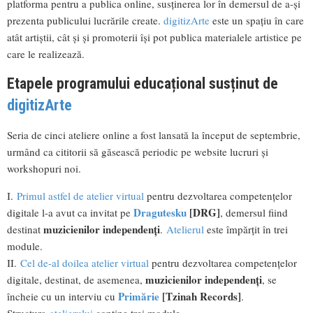
platforma pentru a publica online, susținerea lor în demersul de a-și
prezenta publicului lucrările create.
digitizArte
este un spațiu în care
atât artiștii, cât și și promoterii își pot publica materialele artistice pe
care le realizează.
Etapele programului educațional susținut de
digitizArte
Seria de cinci ateliere online a fost lansată la început de septembrie,
urmând ca cititorii să găsească periodic pe website lucruri și
workshopuri noi.
I.
Primul astfel de atelier virtual
pentru dezvoltarea competențelor
Dragutesku
[DRG]
digitale l-a avut ca invitat pe
, demersul fiind
muzicienilor independenți
destinat
.
Atelierul
este împărțit în trei
module
.
II.
Cel de-al doilea atelier virtual
pentru dezvoltarea competențelor
muzicienilor independenți
digitale, destinat, de asemenea,
, se
Primărie
[Tzinah Records]
încheie cu un interviu cu
.