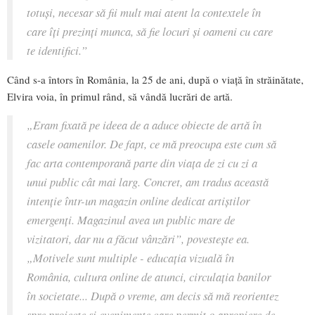
totuși, necesar să fii mult mai atent la contextele în
care îți prezinți munca, să fie locuri și oameni cu care
te identifici.”
Când s-a întors în România, la 25 de ani, după o viață în străinătate,
Elvira voia, în primul rând, să vândă lucrări de artă.
„Eram fixată pe ideea de a aduce obiecte de artă în
casele oamenilor. De fapt, ce mă preocupa este cum să
fac arta contemporană parte din viața de zi cu zi a
unui public cât mai larg. Concret, am tradus această
intenție într-un magazin online dedicat artiștilor
emergenți. Magazinul avea un public mare de
vizitatori, dar nu a făcut vânzări”, povestește ea.
„Motivele sunt multiple - educația vizuală în
România, cultura online de atunci, circulația banilor
în societate... După o vreme, am decis să mă reorientez
spre proiecte și evenimente care permit o apropiere de