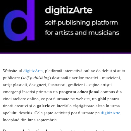
Website-ul
digitizArte
, platformă interactivă online de debut și auto-
publicare (
self-publishing
) destinată tinerilor creativi - muzicieni,
artișt plasticii, designeri, ilustratori, graficieni - suține artiștii
program educațional
emergenți înscriși printr-un un
compus din
ghid
cinci ateliere online, ce pot fi urmate pe website, un
pentru
galerie
tinerii creativi și o
cu lucrările câștigătoare alese în urma
apelului deschis. Cele șapte activități pot fi urmate pe
digitizArte
,
începând din luna septembrie.
Programul educațional
se desfășoară în lunile septembrie-