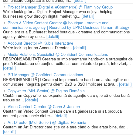
comunicare corporate & consumer, în...
[detalii]
Project Manager (Digital & eCommerce) @ Flaminjoy Group
We're looking for a Digital Project Manager who enjoys helping
businesses grow through digital marketing...
[detalii]
Photo & Video Content Creator @ boutique - creative and
communications agency | Recruited by EPIC Business Human Strategy
Our client is a Bucharest based boutique - creative and communications
agency, driven by one...
[detalii]
Account Director @ Kubis Interactive
We’re looking for an Account Director...
[detalii]
Media Relations Specialist @ Confident Communications
RESPONSABILITĂȚI Crearea și implementarea hands-on a strategiilor de
presă Redactarea de conținut editorial: comunicate de presă, interviuri,...
[detalii]
PR Manager @ Confident Communications
RESPONSABILITĂȚI Creare și implementare hands-on a strategiilor de
comunicare integrată pentru clienți B2B & B2C Implicare activă...
[detalii]
Copywriter (Mid–Senior) @ Digitas România
Căutăm un Copywriter cu experiență de agenție care știe că o idee bună
trebuie să...
[detalii]
Video Content Creator @ Cohn & Jansen
Căutăm un Video Content Creator care să gândească și să producă
content pentru unele dintre...
[detalii]
Art Director (Mid–Senior) @ Digitas România
Căutăm un Art Director care știe că e tare când o idee arată bine, dar...
[detalii]