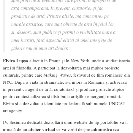
arta contemporană. În prezent, curatoriez și fac
producție de artă. Printre altele, mă concentrez pe
murale artistice, care sunt obiecte de artă în felul lor
și, deseori, sunt publice și permit o vizibilitate mare a
unei lucrări, fără aspectul elitist al unei interfețe de
galerie sau al unui art dealer.”
Elvira Lupșa
a locuit în Franța și în New York, unde a studiat istoria
artei și filozofia. A participat la dezvoltarea mai multor proiecte
culturale, printre care
Making Waves
, festivalul de film românesc din
NYC. După o viață în străinătate, s-a întors în România și activează
în prezent ca agent de artă, curatoriază și produce proiecte atipice
pentru contextualizarea și distribuția artiștilor emergenți români.
Elvira și-a dezvoltat o identitate profesională sub numele UNICAT
art agency.
IV. Sesiunea dedicată dezvoltării unui website de tip portofoliu va fi
atelier virtual
administrarea
urmată de un
ce va vorbi despre