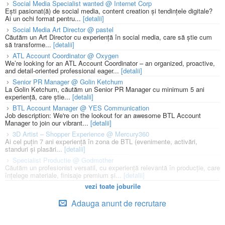
Social Media Specialist wanted @ Internet Corp
Ești pasionat(ă) de social media, content creation și tendințele digitale?
Ai un ochi format pentru...
[detalii]
Social Media Art Director @ pastel
Căutăm un Art Director cu experiență în social media, care să știe cum
să transforme...
[detalii]
ATL Account Coordinator @ Oxygen
We’re looking for an ATL Account Coordinator – an organized, proactive,
and detail-oriented professional eager...
[detalii]
Senior PR Manager @ Golin Ketchum
La Golin Ketchum, căutăm un Senior PR Manager cu minimum 5 ani
experiență, care știe...
[detalii]
BTL Account Manager @ YES Communication
Job description: We're on the lookout for an awesome BTL Account
Manager to join our vibrant...
[detalii]
3D Artist – Shopper Experience @ Mercury360
Ai cel puțin 7 ani experiență în zona de BTL (evenimente, activări,
standuri și plasări...
[detalii]
Specialist Productie @ Godmother
Căutăm un profesionist versatil, cu experiență relevantă în producție, care
înțelege materiale, finisaje premium și...
[detalii]
vezi toate joburile
Adauga anunt de recrutare