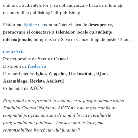
online cu audiențele lor și să dobândească o bază de informații
despre online publishing/self-publishing.
descoperire,
Platforma
digitizArte
continuă activitatea de
promovare și conectare a talentelor locale cu audiențe
internaționale
, întreprinsă de Save or Cancel timp de peste 12 ani.
digitizArte
Save or Cancel
Proiect produs de
feeder.ro
Distribuit de
Igloo, Zeppelin, The Institute, IQads,
Parteneri media:
Assamblage, Revista Atelierul
AFCN
Cofinanțat de
Programul nu reprezintă în mod necesar poziția Administrației
Fondului Cultural Național. AFCN nu este responsabilă de
conținutul programului sau de modul în care rezultatele
programului pot fi folosite. Acestea sunt în întregime
responsabilitea beneficiarului finanțării.