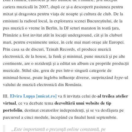
cariera muzicală în 2007, după ce și-a descoperit pasiunea pentru
mixat și dragostea pentru viața de noapte și cultura de club. De la
emisiuni la radioul local, la explorarea scenei Bucureștiului, de la
pus muzică o vreme în Berlin, la DJ seturi maraton în toată țara,
Primărie a fost invitat atât în locații underground, cât și în cluburi
mari, pentru evenimente unice, în cele mai mari orașe ale Europei.
Prin casa sa de discuri, Tzinah Records, el produce muzică
electronică, de la house, la funk și minimal, pune muzică și pe alte
continente, are o rezidență și a editat un album cu propriile producții
muzicale. Stilul său, greu de pus într-o singură categorie de
minimal-house, poate îngloba influențe diverse, surprinzând
hype
-ul
valului de muzică electronică din România.
Elvira Lupșa [unicat.ro]
al treilea atelier
III.
va fi invitata celui de-
virtual
dezvoltării unui website de tip
, ce va dezbate tema
portofoliu
, destinat creatorilor independenți, și se va desfășura pe
parcursul a cinci module, începând cu finalul lunii septembrie.
„Este importantă o prezență online constantă, pe