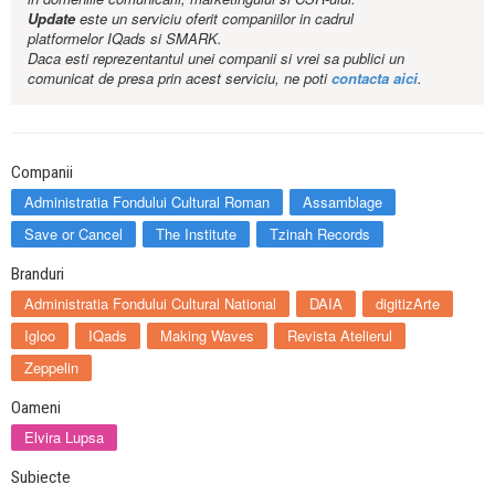
Update
este un serviciu oferit companiilor in cadrul
platformelor IQads si SMARK.
Daca esti reprezentantul unei companii si vrei sa publici un
comunicat de presa prin acest serviciu, ne poti
contacta aici
.
Companii
Administratia Fondului Cultural Roman
Assamblage
Save or Cancel
The Institute
Tzinah Records
Branduri
Administratia Fondului Cultural National
DAIA
digitizArte
Igloo
IQads
Making Waves
Revista Atelierul
Zeppelin
Oameni
Elvira Lupsa
Subiecte