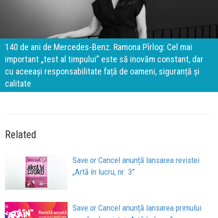
140 de ani de Mercedes-Benz. Ramona Pîrlog: Cel mai
important „test al timpului” este să inovăm constant, dar
cu aceeași responsabilitate față de oameni, siguranță și
calitate
Related
Save or Cancel anunță lansarea revistei
„Artă în lucru, nr. 3”
Save or Cancel anunță lansarea primului