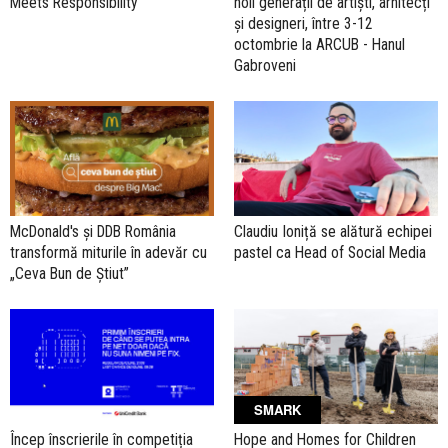
Meets Responsibility
noii generații de artiști, arhitecți
și designeri, între 3-12
octombrie la ARCUB - Hanul
Gabroveni
McDonald's și DDB România
Claudiu Ioniță se alătură echipei
transformă miturile în adevăr cu
pastel ca Head of Social Media
„Ceva Bun de Știut”
SMARK
Încep înscrierile în competiția
Hope and Homes for Children