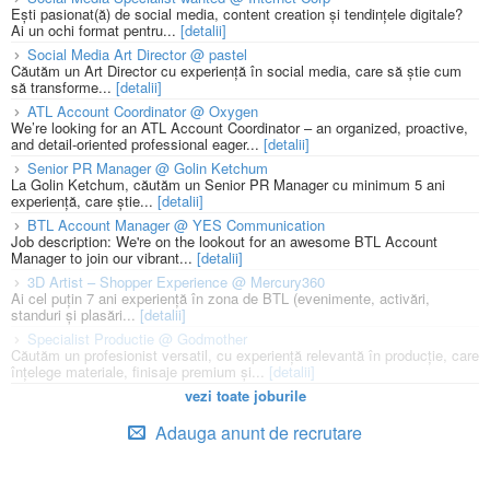
Ești pasionat(ă) de social media, content creation și tendințele digitale?
Ai un ochi format pentru...
[detalii]
Social Media Art Director @ pastel
Căutăm un Art Director cu experiență în social media, care să știe cum
să transforme...
[detalii]
ATL Account Coordinator @ Oxygen
We’re looking for an ATL Account Coordinator – an organized, proactive,
and detail-oriented professional eager...
[detalii]
Senior PR Manager @ Golin Ketchum
La Golin Ketchum, căutăm un Senior PR Manager cu minimum 5 ani
experiență, care știe...
[detalii]
BTL Account Manager @ YES Communication
Job description: We're on the lookout for an awesome BTL Account
Manager to join our vibrant...
[detalii]
3D Artist – Shopper Experience @ Mercury360
Ai cel puțin 7 ani experiență în zona de BTL (evenimente, activări,
standuri și plasări...
[detalii]
Specialist Productie @ Godmother
Căutăm un profesionist versatil, cu experiență relevantă în producție, care
înțelege materiale, finisaje premium și...
[detalii]
vezi toate joburile
Adauga anunt de recrutare