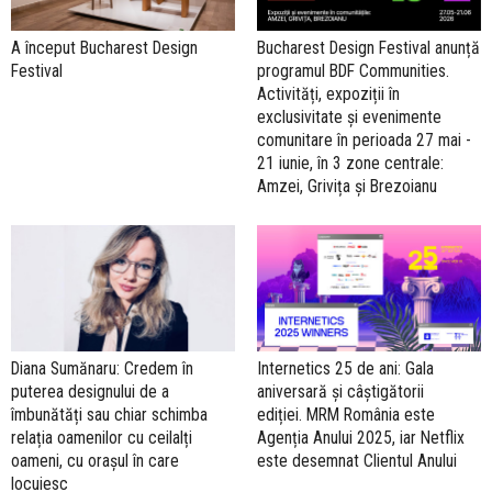
A început Bucharest Design
Bucharest Design Festival anunță
Festival
programul BDF Communities.
Activități, expoziții în
exclusivitate şi evenimente
comunitare în perioada 27 mai -
21 iunie, în 3 zone centrale:
Amzei, Grivița și Brezoianu
Diana Sumănaru: Credem în
Internetics 25 de ani: Gala
puterea designului de a
aniversară și câștigătorii
îmbunătăți sau chiar schimba
ediției. MRM România este
relația oamenilor cu ceilalți
Agenția Anului 2025, iar Netflix
oameni, cu orașul în care
este desemnat Clientul Anului
locuiesc