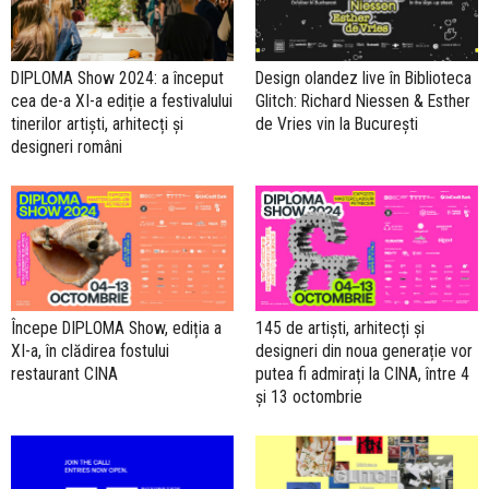
DIPLOMA Show 2024: a început
Design olandez live în Biblioteca
cea de-a XI-a ediție a festivalului
Glitch: Richard Niessen & Esther
tinerilor artiști, arhitecți și
de Vries vin la București
designeri români
Începe DIPLOMA Show, ediția a
145 de artiști, arhitecți și
XI-a, în clădirea fostului
designeri din noua generație vor
restaurant CINA
putea fi admirați la CINA, între 4
și 13 octombrie