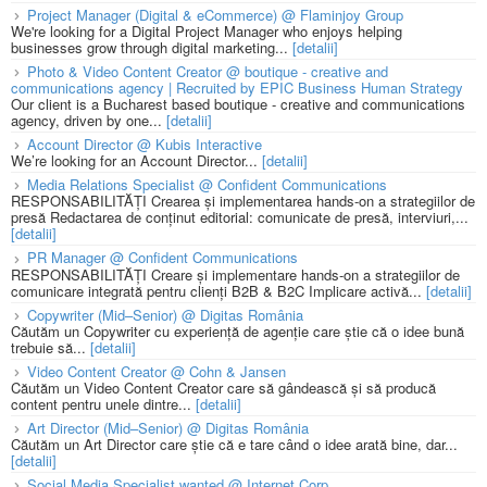
Project Manager (Digital & eCommerce) @ Flaminjoy Group
We're looking for a Digital Project Manager who enjoys helping
businesses grow through digital marketing...
[detalii]
Photo & Video Content Creator @ boutique - creative and
communications agency | Recruited by EPIC Business Human Strategy
Our client is a Bucharest based boutique - creative and communications
agency, driven by one...
[detalii]
Account Director @ Kubis Interactive
We’re looking for an Account Director...
[detalii]
Media Relations Specialist @ Confident Communications
RESPONSABILITĂȚI Crearea și implementarea hands-on a strategiilor de
presă Redactarea de conținut editorial: comunicate de presă, interviuri,...
[detalii]
PR Manager @ Confident Communications
RESPONSABILITĂȚI Creare și implementare hands-on a strategiilor de
comunicare integrată pentru clienți B2B & B2C Implicare activă...
[detalii]
Copywriter (Mid–Senior) @ Digitas România
Căutăm un Copywriter cu experiență de agenție care știe că o idee bună
trebuie să...
[detalii]
Video Content Creator @ Cohn & Jansen
Căutăm un Video Content Creator care să gândească și să producă
content pentru unele dintre...
[detalii]
Art Director (Mid–Senior) @ Digitas România
Căutăm un Art Director care știe că e tare când o idee arată bine, dar...
[detalii]
Social Media Specialist wanted @ Internet Corp