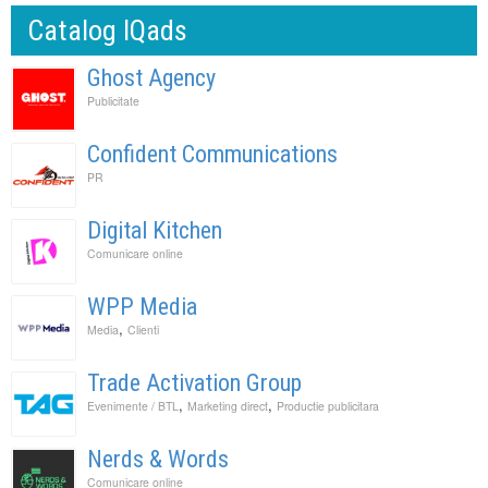
Catalog IQads
Ghost Agency
Publicitate
Confident Communications
PR
Digital Kitchen
Comunicare online
WPP Media
,
Media
Clienti
Trade Activation Group
,
,
Evenimente / BTL
Marketing direct
Productie publicitara
Nerds & Words
Comunicare online