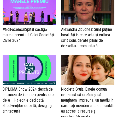
#NoiFacemUnSpital câștigă
Alexandra Zbuchea: Sunt puține
marele premiu al Galei Societății
localități în care arta și cultura
Civile 2024
sunt considerate piloni de
dezvoltare comunitară
DIPLOMA Show 2024 deschide
Nicoleta Gruia: Binele comun
sesiunea de înscrieri pentru cea
înseamnă să creăm și să
de-a 11-a ediție dedicată
menținem, împreună, un mediu în
absolvenților de artă, design și
care toți membrii unei comunități
arhitectură
au acces la resurse și
oportunități egale