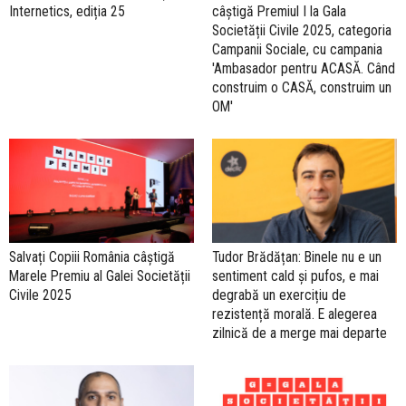
Internetics, ediția 25
câștigă Premiul I la Gala
Societății Civile 2025, categoria
Campanii Sociale, cu campania
'Ambasador pentru ACASĂ. Când
construim o CASĂ, construim un
OM'
Salvați Copiii România câștigă
Tudor Brădățan: Binele nu e un
Marele Premiu al Galei Societății
sentiment cald și pufos, e mai
Civile 2025
degrabă un exercițiu de
rezistență morală. E alegerea
zilnică de a merge mai departe