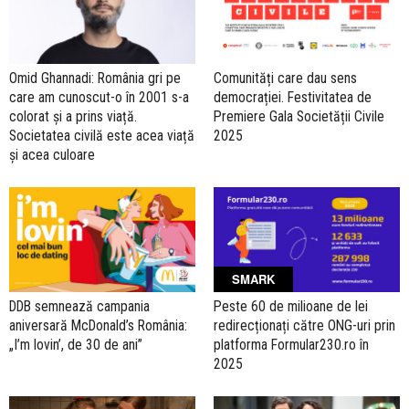
Omid Ghannadi: România gri pe
Comunități care dau sens
care am cunoscut-o în 2001 s-a
democrației. Festivitatea de
colorat și a prins viață.
Premiere Gala Societății Civile
Societatea civilă este acea viață
2025
și acea culoare
SMARK
DDB semnează campania
Peste 60 de milioane de lei
aniversară McDonald’s România:
redirecționați către ONG-uri prin
„I’m lovin’, de 30 de ani”
platforma Formular230.ro în
2025