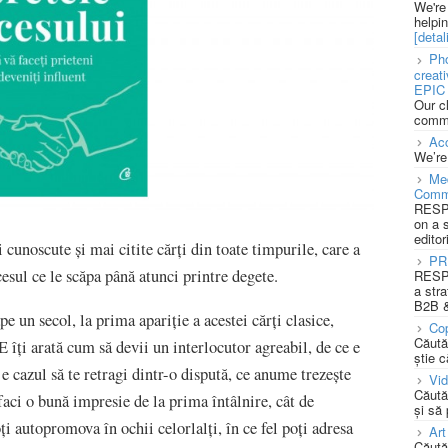
We're
helpi
[detali
Pho
creat
EPIC 
Our c
commu
Acc
We’re
Med
Comm
RESPO
on a 
editor
 cunoscute și mai citite cărți din toate timpurile, care a
PR
sul ce le scăpa până atunci printre degete.
RESPO
a stra
B2B &
e un secol, la prima apariție a acestei cărți clasice,
Cop
Căută
i arată cum să devii un interlocutor agreabil, de ce e
știe c
e cazul să te retragi dintr-o dispută, ce anume trezește
Vi
Căută
faci o bună impresie de la prima întâlnire, cât de
și să
ți autopromova în ochii celorlalți, în ce fel poți adresa
Art
Căută