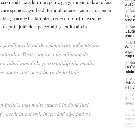
 recomandat să admiți propriile greșeli înainte de a le face
arată 
l care spune că „vorba dulce mult aduce”, cum să răspunzi
Soc
Ești 
tatea și începe brutalitatea, de ce nu funcționează pe
tendin
e ajuți ajutându-i pe ceilalți și multe altele.
Soc
Căută
care 
AT
t și mijloacele lui de comunicare influențează
We’re
organi
ocutorului. Peste cincizeci de milioane de
eager
care lideri mondiali, personalități din media,
Se
La Go
es, au învățat acest lucru de la Dale
minim
BT
Job d
BTL A
3D 
Ai ce
(eveni
oți încheia mai multe afaceri în două luni,
Spe
ți, decât în doi ani, încercând să-i faci pe
Căută
releva
premi