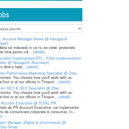
obs
L Account Manager Senior @ HexagonX
rești)
 ăsta se măsoară în ce nu se vede: proiectele
ies bine pentru că...
[detalii]
cialist Implementare BTL / Field Implementation
alist @ HexagonX (București)
m dintr-o hală...
[detalii]
ior Performance Marketing Specialist @ Zitec
romise: You choose how you'll work with us:
-first or at our offices in Timpuri...
[detalii]
nior SEO & GEO Specialist @ Zitec
romise: You choose how you'll work with us:
-first or at our offices in Timpuri...
[detalii]
 Account Executive @ TOTAL PR
litate de PR Account Executive, vei implementa
cte de comunicare corporate & consumer, în...
i]
ject Manager (Digital & eCommerce) @
njoy Group