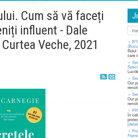
lui. Cum să vă faceți
J
niți influent - Dale
a Curtea Veche, 2021
BT
(Bucu
Rolul
care 
Spe
Speci
Lucră
Sen
Our p
remote
Se
Our p
remote
PR
În ca
proie
[detali
Pro
Flami