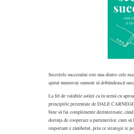
Secretele succesului este una dintre cele mai
ajutat numeroși oameni să dobândească succe
La fel de valabile astăzi ca în urmă cu aproap
principiile prezentate de DALE CARNEGIE îț
bine să fai complimente dezinteresate, când 
dorința de cooperare a partenerilor, cum să 
important e zâmbetul, prin ce strategii te po