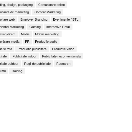
ing, design, packaging
Comunicare online
ltanta de marketing
Content Marketing
oltare web
Employer Branding
Evenimente / BTL
iential Marketing
Gaming
Interactive Retail
ting direct
Media
Mobile marketing
orizare media
PR
Productie audio
ctie foto
Productie publicitara
Productie video
citate
Publicitate indoor
Publicitate neconventionala
citate outdoor
Regii de publicitate
Research
rafii
Training