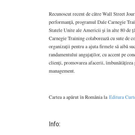
Recunoscut recent de către Wall Street Journ
performanță, programul Dale Carnegie Traini
Statele Unite ale Americii și în alte 80 de 
Carnegie Training colaborează cu sute de cor
organizații pentru a ajuta firmele să aibă su
randamentului angajaților, cu accent pe cond
clienţi, promovarea afacerii, îmbunătățirea p
management.
Cartea a apărut în România la
Editura Curt
Info: