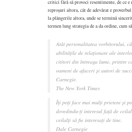
critici fără să provoci resentimente, de ce e
reproșuri altora, cât de adevărat e proverbu
la plângerile altora, unde se termină sinceri
termen lung strategia de a da ordine, cum să t
Atât personalitatea vorbitorului, câ
abilitățile de relaționare ale interl
cititori din întreaga lume, printre 
oameni de afaceri și autori de succ
Carnegie.
The New York Times
Îți poți face mai mulți prieteni și p
dovedindu-ți interesul față de ceilal
ceilalți să fie interesați de tine.
Dale Carnegie