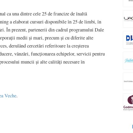
al ca una dintre cele 25 de francize de înaltă
ng a elaborat cursuri disponibile în 25 de limbi, în
țări. În prezent, partenerii din cadrul programului Dale
porații medii și mari, precum și cu diferite alte
cces, derulând cercetări referitoare la creşterea
ucere, vânzări, funcționarea echipelor, servicii pentru
rocesului muncii și alte calități necesare în
ea Veche
.