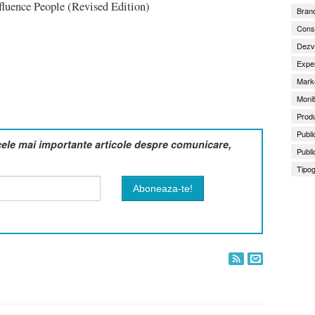
fluence People (Revised Edition)
Brand
Consu
Dezv
Exper
Marke
Monit
Produ
Publi
cele mai importante articole despre comunicare,
Publi
Tipog