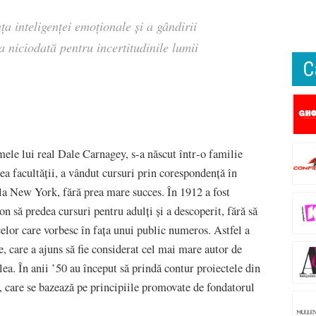
a inteligenței emoționale și a gândirii
ca niciodată pentru incertitudinile lumii
C
le lui real Dale Carnagey, s‑a născut într‑o familie
a facultăţii, a vândut cursuri prin corespondenţă în
 la New York, fără prea mare succes. În 1912 a fost
 să predea cursuri pentru adulţi şi a descoperit, fără să
elor care vorbesc în faţa unui public numeros. Astfel a
, care a ajuns să fie considerat cel mai mare autor de
lea. În anii ’50 au început să prindă contur proiectele din
 care se bazează pe principiile promovate de fondatorul