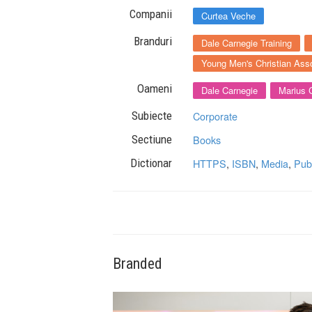
Companii
Curtea Veche
Branduri
Dale Carnegie Training
Young Men's Christian Asso
Oameni
Dale Carnegie
Marius 
Subiecte
Corporate
Sectiune
Books
Dictionar
HTTPS
,
ISBN
,
Media
,
Publ
Branded