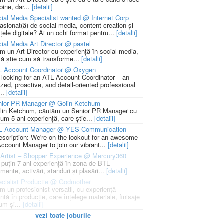
bine, dar...
[detalii]
ial Media Specialist wanted @ Internet Corp
pasionat(ă) de social media, content creation și
țele digitale? Ai un ochi format pentru...
[detalii]
ial Media Art Director @ pastel
m un Art Director cu experiență în social media,
să știe cum să transforme...
[detalii]
L Account Coordinator @ Oxygen
 looking for an ATL Account Coordinator – an
zed, proactive, and detail-oriented professional
...
[detalii]
nior PR Manager @ Golin Ketchum
lin Ketchum, căutăm un Senior PR Manager cu
um 5 ani experiență, care știe...
[detalii]
L Account Manager @ YES Communication
escription: We're on the lookout for an awesome
ccount Manager to join our vibrant...
[detalii]
Artist – Shopper Experience @ Mercury360
l puțin 7 ani experiență în zona de BTL
mente, activări, standuri și plasări...
[detalii]
cialist Productie @ Godmother
m un profesionist versatil, cu experiență
ntă în producție, care înțelege materiale, finisaje
um și...
[detalii]
vezi toate joburile