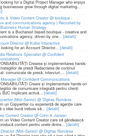
 looking for a Digital Project Manager who enjoys
ng businesses grow through digital marketing...
i]
to & Video Content Creator @ boutique -
ive and communications agency | Recruited by
Business Human Strategy
lient is a Bucharest based boutique - creative and
nications agency, driven by one...
[detalii]
ount Director @ Kubis Interactive
 looking for an Account Director...
[detalii]
ia Relations Specialist @ Confident
unications
NSABILITĂȚI Crearea și implementarea hands-
strategiilor de presă Redactarea de conținut
ial: comunicate de presă, interviuri,...
[detalii]
 Manager @ Confident Communications
NSABILITĂȚI Creare și implementare hands-on
tegiilor de comunicare integrată pentru clienți
 B2C Implicare activă...
[detalii]
ywriter (Mid–Senior) @ Digitas România
m un Copywriter cu experiență de agenție care
ă o idee bună trebuie să...
[detalii]
deo Content Creator @ Cohn & Jansen
m un Video Content Creator care să gândească
 producă content pentru unele dintre...
[detalii]
 Director (Mid–Senior) @ Digitas România
m un Art Director care știe că e tare când o idee