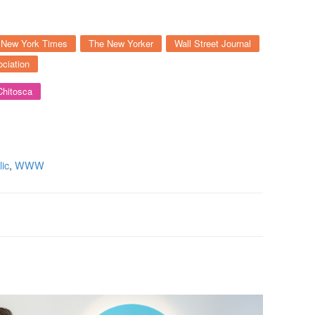
New York Times
The New Yorker
Wall Street Journal
ciation
Chitosca
ic
,
WWW