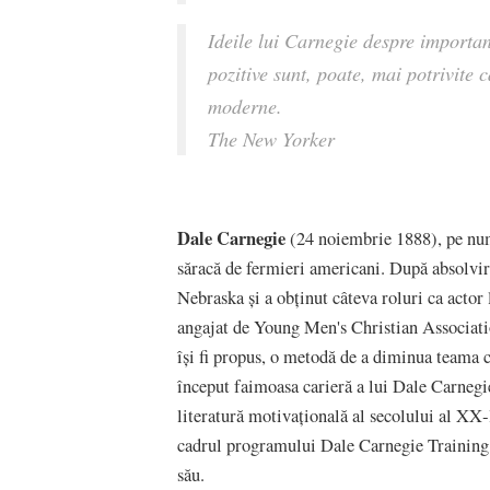
Ideile lui Carnegie despre importanț
pozitive sunt, poate, mai potrivite 
moderne.
The New Yorker
Dale Carnegie
(24 noiembrie 1888), pe nume
săracă de fermieri americani. După absolvire
Nebraska şi a obţinut câteva roluri ca actor
angajat de Young Men's Christian Association
își fi propus, o metodă de a diminua teama c
început faimoasa carieră a lui Dale Carnegie
literatură motivaţională al secolului al XX‑
cadrul programului Dale Carnegie Training,
său.