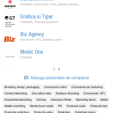
,
,
Publicitate
Comunicare online
Mobile marketing
Grafica si Tipar
,
Publicitate
Productie publicitara
Biz Agency
,
Evenimente / BTL
Marketing direct
Medic One
Publicitate
Adauga prezentare de companie
Branding, design, packaging
Comunicare online
Consultanta de marketing
Content Marketing
Dezvoltare web
Employer Branding
Evenimente / BTL
Experiential Marketing
Gaming
Interactive Retail
Marketing direct
Media
Mobile marketing
Monitorizare media
PR
Productie audio
Productie foto
Productie publicitara
Productie video
Publicitate
Publicitate indoor