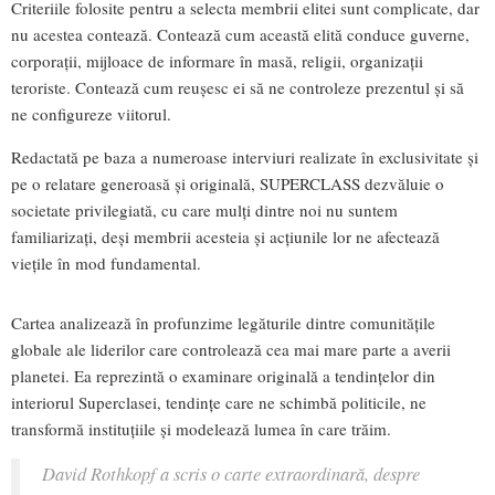
Criteriile folosite pentru a selecta membrii elitei sunt complicate, dar
nu acestea contează. Contează cum această elită conduce guverne,
corporaţii, mijloace de informare în masă, religii, organizaţii
teroriste. Contează cum reuşesc ei să ne controleze prezentul şi să
ne configureze viitorul.
Redactată pe baza a numeroase interviuri realizate în exclusivitate şi
pe o relatare generoasă şi originală, SUPERCLASS dezvăluie o
societate privilegiată, cu care mulţi dintre noi nu suntem
familiarizaţi, deşi membrii acesteia şi acţiunile lor ne afectează
vieţile în mod fundamental.
Cartea analizează în profunzime legăturile dintre comunităţile
globale ale liderilor care controlează cea mai mare parte a averii
planetei. Ea reprezintă o examinare originală a tendinţelor din
interiorul Superclasei, tendinţe care ne schimbă politicile, ne
transformă instituţiile şi modelează lumea în care trăim.
David Rothkopf a scris o carte extraordinară, despre