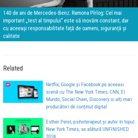
140 de ani de Mercedes-Benz. Ramona Pîrlog: Cel mai
important „test al timpului” este să inovăm constant, dar
cu aceeași responsabilitate față de oameni, siguranță și
calitate
Related
Netflix, Google și Facebook pe aceeasi
scenă cu The New York Times, CNN, El
Mundo, Social Chain, Discovery si alți mari
producători de conținut digital
Esther Perel, psihoterapeut și autor în topul
New York Times, se alătură UNFINISHED
2018