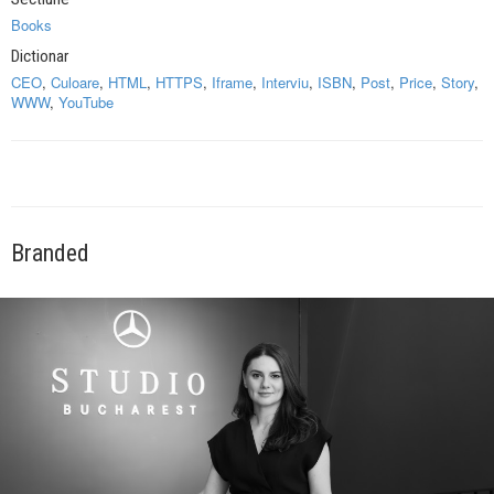
Books
Dictionar
CEO
,
Culoare
,
HTML
,
HTTPS
,
Iframe
,
Interviu
,
ISBN
,
Post
,
Price
,
Story
,
WWW
,
YouTube
Branded