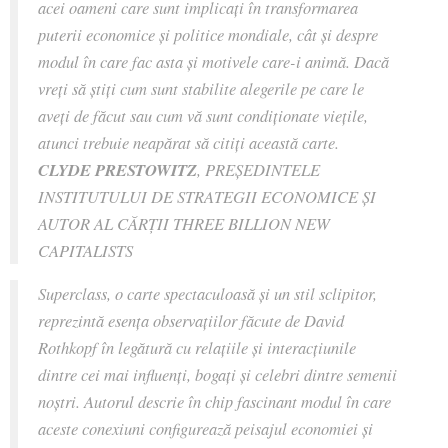
acei oameni care sunt implicaţi în transformarea
puterii economice şi politice mondiale, cât şi despre
modul în care fac asta şi motivele care-i animă. Dacă
vreţi să ştiţi cum sunt stabilite alegerile pe care le
aveţi de făcut sau cum vă sunt condiţionate vieţile,
atunci trebuie neapărat să citiţi această carte.
CLYDE PRESTOWITZ
, PREŞEDINTELE
INSTITUTULUI DE STRATEGII ECONOMICE ŞI
AUTOR AL CĂRŢII THREE BILLION NEW
CAPITALISTS
Superclass, o carte spectaculoasă şi un stil sclipitor,
reprezintă esenţa observaţiilor făcute de David
Rothkopf în legătură cu relaţiile şi interacţiunile
dintre cei mai influenţi, bogaţi şi celebri dintre semenii
noştri. Autorul descrie în chip fascinant modul în care
aceste conexiuni configurează peisajul economiei şi