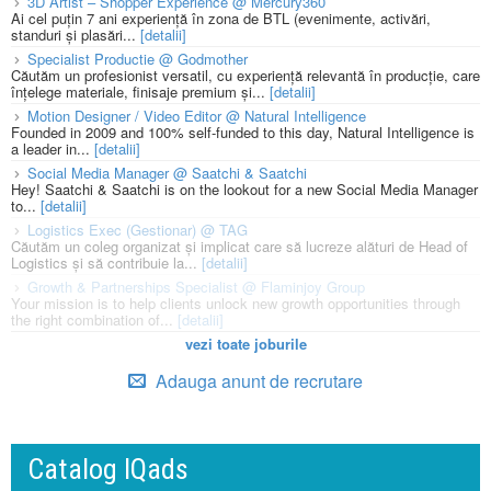
3D Artist – Shopper Experience @ Mercury360
Ai cel puțin 7 ani experiență în zona de BTL (evenimente, activări,
standuri și plasări...
[detalii]
Specialist Productie @ Godmother
Căutăm un profesionist versatil, cu experiență relevantă în producție, care
înțelege materiale, finisaje premium și...
[detalii]
Motion Designer / Video Editor @ Natural Intelligence
Founded in 2009 and 100% self-funded to this day, Natural Intelligence is
a leader in...
[detalii]
Social Media Manager @ Saatchi & Saatchi
Hey! Saatchi & Saatchi is on the lookout for a new Social Media Manager
to...
[detalii]
Logistics Exec (Gestionar) @ TAG
Căutăm un coleg organizat și implicat care să lucreze alături de Head of
Logistics și să contribuie la...
[detalii]
Growth & Partnerships Specialist @ Flaminjoy Group
Your mission is to help clients unlock new growth opportunities through
the right combination of...
[detalii]
vezi toate joburile
Adauga anunt de recrutare
Catalog IQads