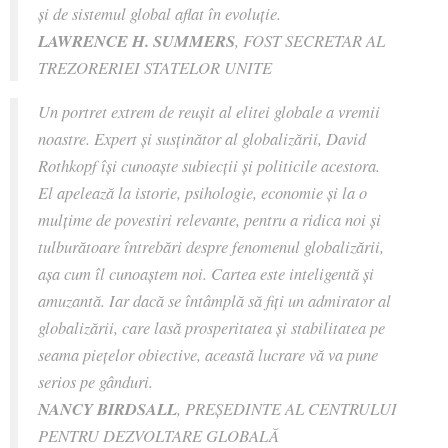
şi de sistemul global aflat în evoluţie.
LAWRENCE H. SUMMERS
, FOST SECRETAR AL
TREZORERIEI STATELOR UNITE
Un portret extrem de reuşit al elitei globale a vremii
noastre. Expert şi susţinător al globalizării, David
Rothkopf îşi cunoaşte subiecţii şi politicile acestora.
El apelează la istorie, psihologie, economie şi la o
mulţime de povestiri relevante, pentru a ridica noi şi
tulburătoare întrebări despre fenomenul globalizării,
aşa cum îl cunoaştem noi. Cartea este inteligentă şi
amuzantă. Iar dacă se întâmplă să fiţi un admirator al
globalizării, care lasă prosperitatea şi stabilitatea pe
seama pieţelor obiective, această lucrare vă va pune
serios pe gânduri.
NANCY BIRDSALL
, PREŞEDINTE AL CENTRULUI
PENTRU DEZVOLTARE GLOBALĂ