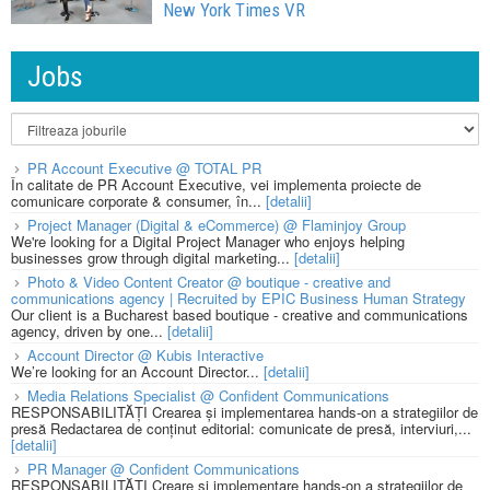
New York Times VR
Jobs
PR Account Executive @ TOTAL PR
În calitate de PR Account Executive, vei implementa proiecte de
comunicare corporate & consumer, în...
[detalii]
Project Manager (Digital & eCommerce) @ Flaminjoy Group
We're looking for a Digital Project Manager who enjoys helping
businesses grow through digital marketing...
[detalii]
Photo & Video Content Creator @ boutique - creative and
communications agency | Recruited by EPIC Business Human Strategy
Our client is a Bucharest based boutique - creative and communications
agency, driven by one...
[detalii]
Account Director @ Kubis Interactive
We’re looking for an Account Director...
[detalii]
Media Relations Specialist @ Confident Communications
RESPONSABILITĂȚI Crearea și implementarea hands-on a strategiilor de
presă Redactarea de conținut editorial: comunicate de presă, interviuri,...
[detalii]
PR Manager @ Confident Communications
RESPONSABILITĂȚI Creare și implementare hands-on a strategiilor de