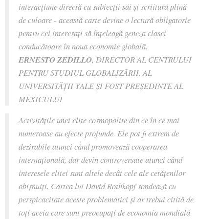
interacţiune directă cu subiecţii săi şi scriitură plină
de culoare - această carte devine o lectură obligatorie
pentru cei interesaţi să înţeleagă geneza clasei
conducătoare în noua economie globală.
ERNESTO ZEDILLO
, DIRECTOR AL CENTRULUI
PENTRU STUDIUL GLOBALIZĂRII, AL
UNIVERSITĂŢII YALE ŞI FOST PREŞEDINTE AL
MEXICULUI
Activităţile unei elite cosmopolite din ce în ce mai
numeroase au efecte profunde. Ele pot fi extrem de
dezirabile atunci când promovează cooperarea
internaţională, dar devin controversate atunci când
interesele elitei sunt altele decât cele ale cetăţenilor
obişnuiţi. Cartea lui David Rothkopf sondează cu
perspicacitate aceste problematici şi ar trebui citită de
toţi aceia care sunt preocupaţi de economia mondială