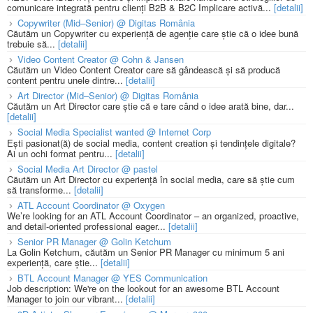
comunicare integrată pentru clienți B2B & B2C Implicare activă...
[detalii]
Copywriter (Mid–Senior) @ Digitas România
Căutăm un Copywriter cu experiență de agenție care știe că o idee bună
trebuie să...
[detalii]
Video Content Creator @ Cohn & Jansen
Căutăm un Video Content Creator care să gândească și să producă
content pentru unele dintre...
[detalii]
Art Director (Mid–Senior) @ Digitas România
Căutăm un Art Director care știe că e tare când o idee arată bine, dar...
[detalii]
Social Media Specialist wanted @ Internet Corp
Ești pasionat(ă) de social media, content creation și tendințele digitale?
Ai un ochi format pentru...
[detalii]
Social Media Art Director @ pastel
Căutăm un Art Director cu experiență în social media, care să știe cum
să transforme...
[detalii]
ATL Account Coordinator @ Oxygen
We’re looking for an ATL Account Coordinator – an organized, proactive,
and detail-oriented professional eager...
[detalii]
Senior PR Manager @ Golin Ketchum
La Golin Ketchum, căutăm un Senior PR Manager cu minimum 5 ani
experiență, care știe...
[detalii]
BTL Account Manager @ YES Communication
Job description: We're on the lookout for an awesome BTL Account
Manager to join our vibrant...
[detalii]