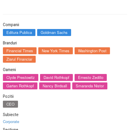
Companii
Editura Publica
Goldman Sachs
Branduri
Financial Times
New York Times
Washington Post
Ziarul Financiar
Oameni
Clyde Prestowitz
David Rothkopf
Ernesto Zedillo
Garten Rothkopf
Nancy Birdsall
Smaranda Nistor
Pozitii
CEO
Subiecte
Corporate
Sectiune