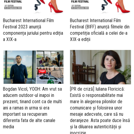
Bucharest International Film
Bucharest International Film
Festival 2023 anunță
Festival (BIFF) anunță filmele din
componența juriului pentru ediția
competiția oficială a celei de-a
a XIX-a
XIX-a ediții
Bogdan Vicol, YOOH: Am vrut sa
[PR de criză] Iuliana Floricică:
aducem outdoor-ul inapoi in
Există o responsabilitate mai
prezent, tinand cont ca de multi
mare în alegerea pilonilor de
ani a ramas in urma si era
comunicare și folosirea unor
important sa recuperam
mesaje adecvate, care să nu
diferenta fata de alte canale
deranjeze. Asta poate duce însă
media
și la diluarea autenticității și
ipocrizie