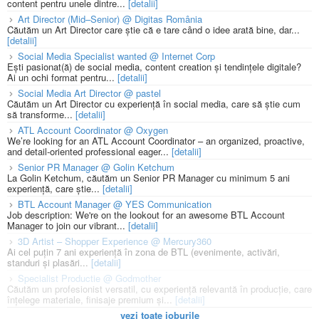
content pentru unele dintre...
[detalii]
Art Director (Mid–Senior) @ Digitas România
Căutăm un Art Director care știe că e tare când o idee arată bine, dar...
[detalii]
Social Media Specialist wanted @ Internet Corp
Ești pasionat(ă) de social media, content creation și tendințele digitale?
Ai un ochi format pentru...
[detalii]
Social Media Art Director @ pastel
Căutăm un Art Director cu experiență în social media, care să știe cum
să transforme...
[detalii]
ATL Account Coordinator @ Oxygen
We’re looking for an ATL Account Coordinator – an organized, proactive,
and detail-oriented professional eager...
[detalii]
Senior PR Manager @ Golin Ketchum
La Golin Ketchum, căutăm un Senior PR Manager cu minimum 5 ani
experiență, care știe...
[detalii]
BTL Account Manager @ YES Communication
Job description: We're on the lookout for an awesome BTL Account
Manager to join our vibrant...
[detalii]
3D Artist – Shopper Experience @ Mercury360
Ai cel puțin 7 ani experiență în zona de BTL (evenimente, activări,
standuri și plasări...
[detalii]
Specialist Productie @ Godmother
Căutăm un profesionist versatil, cu experiență relevantă în producție, care
înțelege materiale, finisaje premium și...
[detalii]
vezi toate joburile