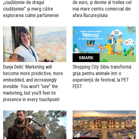
„ciudățenie de dragul
de euro, și devine al treilea cel
ciudățeniei” și merg către
mai mare centru comercial din
explorarea culmii parfumeriei
afara Bucureștiului
SMARK
Dunja Delić: Marketing will
Shopping City Sibiu transformă
become more predictive, more
grija pentru animale într-o
embedded, and increasingly
experiență de festival, la PET
invisible. You won’t “see” the
FEST
marketing, but you’ll feel its
presence in every touchpoint