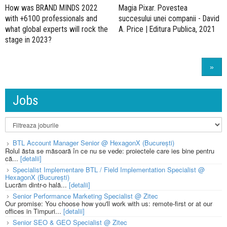
How was BRAND MINDS 2022
Magia Pixar. Povestea
with +6100 professionals and
succesului unei companii - David
what global experts will rock the
A. Price | Editura Publica, 2021
stage in 2023?
»
Jobs
BTL Account Manager Senior @ HexagonX (București)
Rolul ăsta se măsoară în ce nu se vede: proiectele care ies bine pentru
că...
[detalii]
Specialist Implementare BTL / Field Implementation Specialist @
HexagonX (București)
Lucrăm dintr-o hală...
[detalii]
Senior Performance Marketing Specialist @ Zitec
Our promise: You choose how you'll work with us: remote-first or at our
offices in Timpuri...
[detalii]
Senior SEO & GEO Specialist @ Zitec