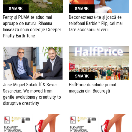
SMARK
SMARK
Fenty și PUMA te aduc mai
Deconectează-te și joacă-te:
aproape de natură. Rihanna
telefonul Barbie™ Flip, cel mai
lansează noua colecție Creeper
tare accesoriu al verii
Phatty Earth Tone
SMARK
Jose Miguel Sokoloff & Sever
HalfPrice deschide primul
Savanciuc: We moved from
magazin din Bucureşti
gentle evolutionary creativity to
disruptive creativity