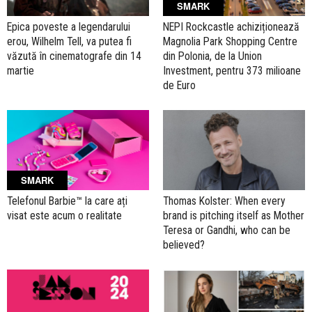
SMARK
Epica poveste a legendarului
NEPI Rockcastle achiziționează
erou, Wilhelm Tell, va putea fi
Magnolia Park Shopping Centre
văzută în cinematografe din 14
din Polonia, de la Union
martie
Investment, pentru 373 milioane
de Euro
SMARK
Telefonul Barbie™ la care ați
Thomas Kolster: When every
visat este acum o realitate
brand is pitching itself as Mother
Teresa or Gandhi, who can be
believed?