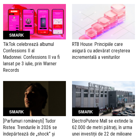
SMARK
TikTok celebrează albumul
RTB House: Principiile care
Confessions II al
asigură cu adevărat creșterea
Madonnei. Confessions II va fi
incrementală a veniturilor
lansat pe 3 iulie, prin Warner
Records
SMARK
SMARK
[Parfumuri românești] Tudor
ElectroPutere Mall se extinde la
Ristea: Trendurile în 2026 se
62.000 de metri pătrați, în urma
îndepărtează de „shock” și
unei investiții de 22 de milioane