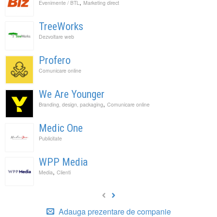
,
Evenimente / BTL
Marketing direct
TreeWorks
Dezvoltare web
Profero
Comunicare online
We Are Younger
,
Branding, design, packaging
Comunicare online
Medic One
Publicitate
WPP Media
,
Media
Clienti
Adauga prezentare de companie