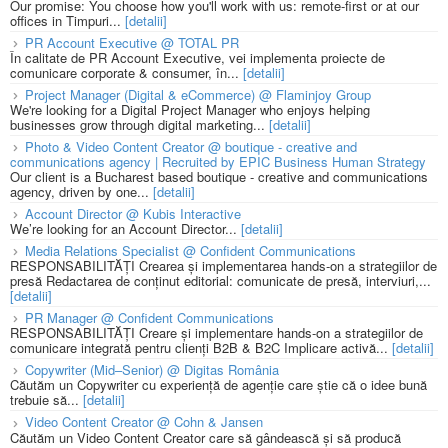
Our promise: You choose how you'll work with us: remote-first or at our
offices in Timpuri...
[detalii]
PR Account Executive @ TOTAL PR
În calitate de PR Account Executive, vei implementa proiecte de
comunicare corporate & consumer, în...
[detalii]
Project Manager (Digital & eCommerce) @ Flaminjoy Group
We're looking for a Digital Project Manager who enjoys helping
businesses grow through digital marketing...
[detalii]
Photo & Video Content Creator @ boutique - creative and
communications agency | Recruited by EPIC Business Human Strategy
Our client is a Bucharest based boutique - creative and communications
agency, driven by one...
[detalii]
Account Director @ Kubis Interactive
We’re looking for an Account Director...
[detalii]
Media Relations Specialist @ Confident Communications
RESPONSABILITĂȚI Crearea și implementarea hands-on a strategiilor de
presă Redactarea de conținut editorial: comunicate de presă, interviuri,...
[detalii]
PR Manager @ Confident Communications
RESPONSABILITĂȚI Creare și implementare hands-on a strategiilor de
comunicare integrată pentru clienți B2B & B2C Implicare activă...
[detalii]
Copywriter (Mid–Senior) @ Digitas România
Căutăm un Copywriter cu experiență de agenție care știe că o idee bună
trebuie să...
[detalii]
Video Content Creator @ Cohn & Jansen
Căutăm un Video Content Creator care să gândească și să producă