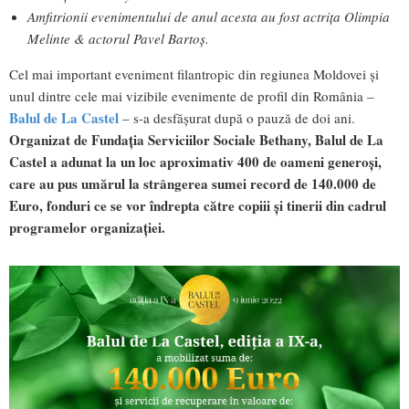
Amfitrionii evenimentului de anul acesta au fost actrița Olimpia
Melinte & actorul Pavel Bartoș.
Cel mai important eveniment filantropic din regiunea Moldovei și
unul dintre cele mai vizibile evenimente de profil din România –
Balul de La Castel
– s-a desfășurat după o pauză de doi ani.
Organizat de Fundația Serviciilor Sociale Bethany, Balul de La
Castel a adunat la un loc aproximativ 400 de oameni generoși,
care au pus umărul la strângerea sumei record de 140.000 de
Euro, fonduri ce se vor îndrepta către copiii și tinerii din cadrul
programelor organizației.