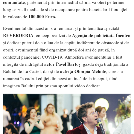
comunitate
, parteneriat prin intermediul căruia va oferi pe termen
lung servicii medicale și de recuperare pentru beneficiarii fundației
100.000 Euro.
în valoare de
Evenimentul din acest an s-a remarcat și prin tematica specială,
REVERDERIA
Agenția de publicitate Încotro
, concept realizat de
și dedicat puterii de a o lua de la capăt, indiferent de obstacole și de
opriri, evenimentul fiind organizat după doi ani de pauză, în
contextul pandemiei COVID-19. Atmosfera evenimentului a fost
actor Pavel Bartoș
întregită de îndrăgitul
, gazda deja tradițională a
actrița Olimpia Melinte
Balului de La Castel, dar și de
, care s-a
remarcat în cadrul ediției din acest an încă de la început, fiind
imaginea Balului prin prisma spotului video dedicat.