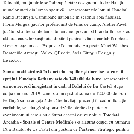
Totodată, mulțumirile se îndreaptă către designerul Tudor Halațiu,
numelor mari din lumea sportivă – reprezentantele lotului Handbal
Rapid București, Campioane naționale în sezonul abia finalizat,
Florin Mergea, jucător profesionist de tenis de câmp, Andrei Pavel,
jucător și antrenor de tenis de renume, precum și brandurilor ce s-au
alăturat cauzelor susținute, donând pentru licitația caritabilă obiecte
și experiențe unice – Exquisite Diamonds, Augustin Matei Watches,
Domeniile Averești, Volvo, QEstetic, Stela Giurgiu Design și
Lisa&Co.
Suma totală strânsă în beneficiul copiilor și tinerilor pe care îi
sprijină Fundația Bethany este de 140.000 de Euro
, reprezentând
un nou record înregistrat în cadrul Balului de La Castel
, după
ediția din anul 2019, când s-a înregistrat suma de 120.000 de Euro.
Pe lângă suma angajată de către invitații prezenți în cadrul licitației
caritabile, se adaugă și sponsorizările oferite de partenerii
evenimentului care s-au alăturat acestei cauze nobile. Totodată,
Arcadia - Spitale și Centre Medicale
s-a alăturat ediției cu numărul
Partener strategic pentru
IX a Balului de La Castel din postura de