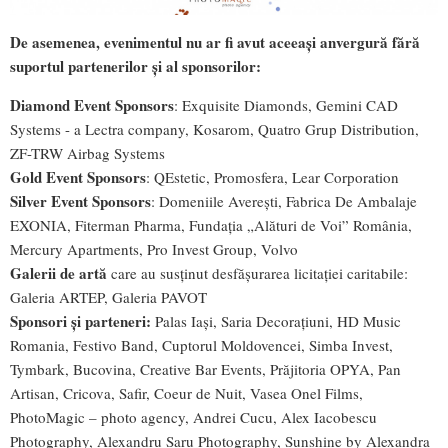
De asemenea, evenimentul nu ar fi avut aceeași anvergură fără
suportul partenerilor și al sponsorilor:
Diamond Event Sponsors
: Exquisite Diamonds, Gemini CAD
Systems - a Lectra company, Kosarom, Quatro Grup Distribution,
ZF-TRW Airbag Systems
Gold Event Sponsors
: QEstetic, Promosfera, Lear Corporation
Silver Event Sponsors
: Domeniile Averești, Fabrica De Ambalaje
EXONIA, Fiterman Pharma, Fundația „Alături de Voi” România,
Mercury Apartments, Pro Invest Group, Volvo
Galerii de artă
care au susținut desfășurarea licitației caritabile:
Galeria ARTEP, Galeria PAVOT
Sponsori
și parteneri:
Palas Iași, Saria Decorațiuni, HD Music
Romania, Festivo Band, Cuptorul Moldovencei, Simba Invest,
Tymbark, Bucovina, Creative Bar Events, Prăjitoria OPYA, Pan
Artisan, Cricova, Safir, Coeur de Nuit, Vasea Onel Films,
PhotoMagic – photo agency, Andrei Cucu, Alex Iacobescu
Photography, Alexandru Saru Photography, Sunshine by Alexandra