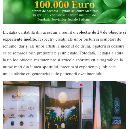
colecție de
24 de obiecte și
Licitația caritabilă din acest an a reunit o
experiențe inedite
, respectiv creații ale unor pictori și sculptori de
renume, dar și ale unor artiști la început de drum, bijuterii și ceasuri
ce se remarcă prin prețiozitate și unicitate. Totodată, licitația a adus
la un loc obiecte vestimentare și articole sportive cu autografe de la
nume mari din lumea sportului, precum și experiențe și obiecte
unice oferite cu generozitate de partenerii evenimentului.