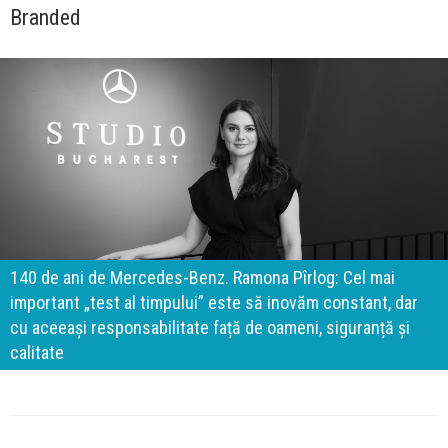
Branded
140 de ani de Mercedes-Benz. Ramona Pîrlog: Cel mai
important „test al timpului” este să inovăm constant, dar
cu aceeași responsabilitate față de oameni, siguranță și
calitate