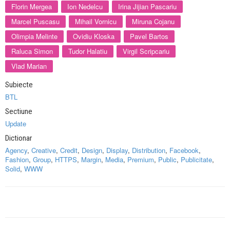
Florin Mergea
Ion Nedelcu
Irina Jijian Pascariu
Marcel Puscasu
Mihail Vornicu
Miruna Cojanu
Olimpia Melinte
Ovidiu Kloska
Pavel Bartos
Raluca Simon
Tudor Halatiu
Virgil Scripcariu
Vlad Marian
Subiecte
BTL
Sectiune
Update
Dictionar
Agency
,
Creative
,
Credit
,
Design
,
Display
,
Distribution
,
Facebook
,
Fashion
,
Group
,
HTTPS
,
Margin
,
Media
,
Premium
,
Public
,
Publicitate
,
Solid
,
WWW