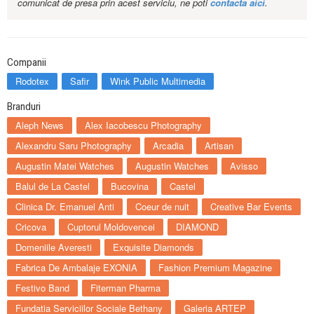
comunicat de presa prin acest serviciu, ne poti
contacta aici
.
Companii
Rodotex
Safir
Wink Public Multimedia
Branduri
Aleph News
Alex Iacobescu Photography
Alexandru Saru Photography
Arcadia
Artisan
Augustin Matei Watches
Augustin Watches
Avisso
Balul de La Castel
Bucovina
Castel
Clinica Dr. Emanuel Anti
Coeur de nuit
Creative Bar Events
Cricova
Cuptorul Moldovencei
DIAMOND
Domeniile Averesti
Exquisite Diamonds
Fabrica De Ambalaje EXONIA
Fashion Premium Magazine
Festivo Band
Fiterman Pharma
Fundatia Serviciilor Sociale Bethany
Galeria ARTEP