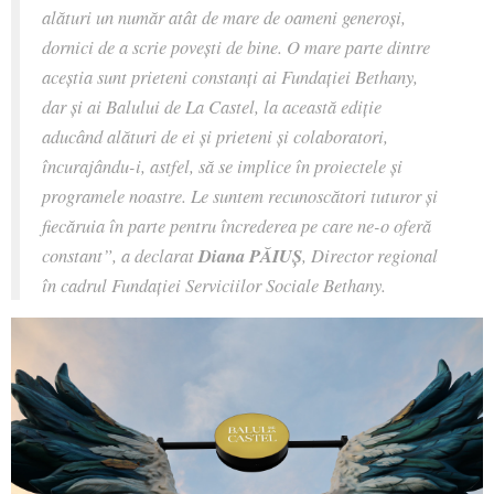
alături un număr atât de mare de oameni generoși,
dornici de a scrie povești de bine. O mare parte dintre
aceștia sunt prieteni constanți ai Fundației Bethany,
dar și ai Balului de La Castel, la această ediție
aducând alături de ei și prieteni și colaboratori,
încurajându-i, astfel, să se implice în proiectele și
programele noastre. Le suntem recunoscători tuturor și
fiecăruia în parte pentru încrederea pe care ne-o oferă
constant”, a declarat
Diana PĂIUȘ
, Director regional
în cadrul Fundației Serviciilor Sociale Bethany.