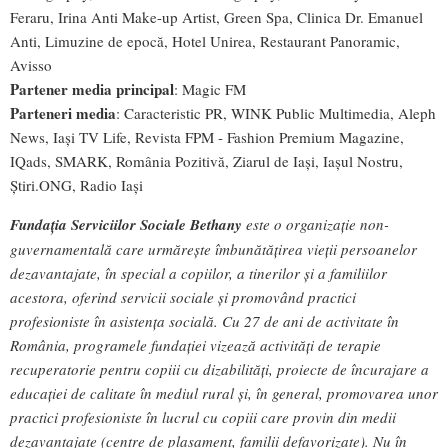
Feraru, Irina Anti Make-up Artist, Green Spa, Clinica Dr. Emanuel
Anti, Limuzine de epocă, Hotel Unirea, Restaurant Panoramic,
Avisso
Partener media principal
: Magic FM
Parteneri media
: Caracteristic PR, WINK Public Multimedia, Aleph
News, Iași TV Life, Revista FPM - Fashion Premium Magazine,
IQads, SMARK, România Pozitivă, Ziarul de Iași, Iașul Nostru,
Știri.ONG, Radio Iași
Fundaţia Serviciilor Sociale Bethany
este o organizaţie non-
guvernamentală care urmăreşte îmbunătăţirea vieţii persoanelor
dezavantajate, în special a copiilor, a tinerilor şi a familiilor
acestora, oferind servicii sociale şi promovând practici
profesioniste în asistenţa socială. Cu 27 de ani de activitate în
România, programele fundației vizează activități de terapie
recuperatorie pentru copiii cu dizabilități, proiecte de încurajare a
educației de calitate în mediul rural și, în general, promovarea unor
practici profesioniste în lucrul cu copiii care provin din medii
dezavantajate (centre de plasament, familii defavorizate). Nu în