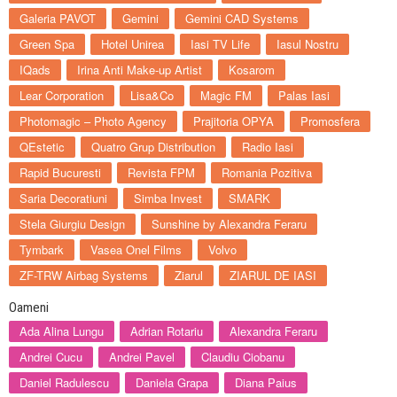
Galeria PAVOT
Gemini
Gemini CAD Systems
Green Spa
Hotel Unirea
Iasi TV Life
Iasul Nostru
IQads
Irina Anti Make-up Artist
Kosarom
Lear Corporation
Lisa&Co
Magic FM
Palas Iasi
Photomagic – Photo Agency
Prajitoria OPYA
Promosfera
QEstetic
Quatro Grup Distribution
Radio Iasi
Rapid Bucuresti
Revista FPM
Romania Pozitiva
Saria Decoratiuni
Simba Invest
SMARK
Stela Giurgiu Design
Sunshine by Alexandra Feraru
Tymbark
Vasea Onel Films
Volvo
ZF-TRW Airbag Systems
Ziarul
ZIARUL DE IASI
Oameni
Ada Alina Lungu
Adrian Rotariu
Alexandra Feraru
Andrei Cucu
Andrei Pavel
Claudiu Ciobanu
Daniel Radulescu
Daniela Grapa
Diana Paius