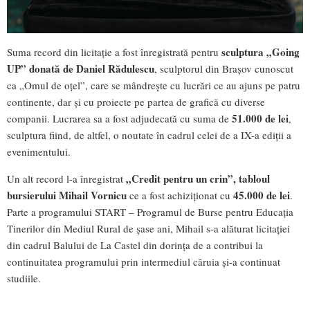
sculptura „Going
Suma record din licitație a fost înregistrată pentru
UP” donată de Daniel Rădulescu
, sculptorul din Brașov cunoscut
ca „Omul de oțel”, care se mândrește cu lucrări ce au ajuns pe patru
continente, dar și cu proiecte pe partea de grafică cu diverse
51.000 de lei
companii. Lucrarea sa a fost adjudecată cu suma de
,
sculptura fiind, de altfel, o noutate în cadrul celei de a IX-a ediții a
evenimentului.
„Credit pentru un crin”, tabloul
Un alt record l-a înregistrat
bursierului Mihail Vornicu
45.000 de lei
ce a fost achiziționat cu
.
Parte a programului START – Programul de Burse pentru Educația
Tinerilor din Mediul Rural de șase ani, Mihail s-a alăturat licitației
din cadrul Balului de La Castel din dorința de a contribui la
continuitatea programului prin intermediul căruia și-a continuat
studiile.