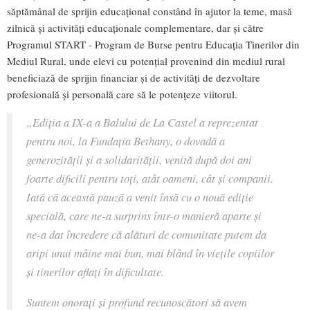
săptămânal de sprijin educațional constând în ajutor la teme, masă
zilnică și activități educaționale complementare, dar și către
Programul START - Program de Burse pentru Educația Tinerilor din
Mediul Rural, unde elevi cu potențial provenind din mediul rural
beneficiază de sprijin financiar și de activități de dezvoltare
profesională și personală care să le potențeze viitorul.
„Ediția a IX-a a Balului de La Castel a reprezentat
pentru noi, la Fundația Bethany, o dovadă a
generozității și a solidarității, venită după doi ani
foarte dificili pentru toți, atât oameni, cât și companii.
Iată că această pauză a venit însă cu o nouă ediție
specială, care ne-a surprins într-o manieră aparte și
ne-a dat încredere că alături de comunitate putem da
aripi unui mâine mai bun, mai blând în viețile copiilor
și tinerilor aflați în dificultate.
Suntem onorați și profund recunoscători să avem