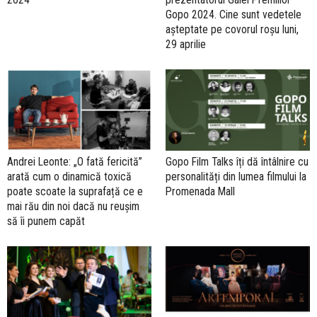
Gopo 2024. Cine sunt vedetele
așteptate pe covorul roșu luni,
29 aprilie
Andrei Leonte: „O fată fericită”
Gopo Film Talks îți dă întâlnire cu
arată cum o dinamică toxică
personalități din lumea filmului la
poate scoate la suprafață ce e
Promenada Mall
mai rău din noi dacă nu reușim
să îi punem capăt