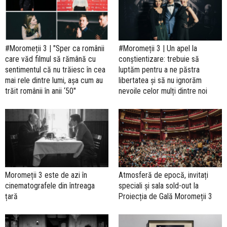
#Moromeții 3 | "Sper ca românii
#Moromeții 3 | Un apel la
care văd filmul să rămână cu
conștientizare: trebuie să
sentimentul că nu trăiesc în cea
luptăm pentru a ne păstra
mai rele dintre lumi, așa cum au
libertatea și să nu ignorăm
trăit românii în anii ‘50"
nevoile celor mulți dintre noi
Moromeții 3 este de azi în
Atmosferă de epocă, invitați
cinematografele din întreaga
speciali și sala sold-out la
țară
Proiecția de Gală Moromeții 3