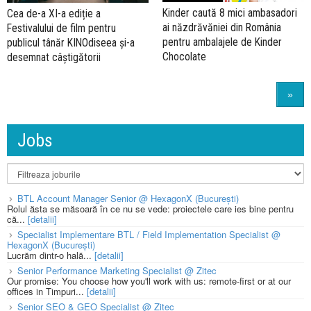
Kinder caută 8 mici ambasadori
Cea de-a XI-a ediție a
ai năzdrăvăniei din România
Festivalului de film pentru
pentru ambalajele de Kinder
publicul tânăr KINOdiseea și-a
Chocolate
desemnat câștigătorii
»
Jobs
BTL Account Manager Senior @ HexagonX (București)
Rolul ăsta se măsoară în ce nu se vede: proiectele care ies bine pentru
că...
[detalii]
Specialist Implementare BTL / Field Implementation Specialist @
HexagonX (București)
Lucrăm dintr-o hală...
[detalii]
Senior Performance Marketing Specialist @ Zitec
Our promise: You choose how you'll work with us: remote-first or at our
offices in Timpuri...
[detalii]
Senior SEO & GEO Specialist @ Zitec