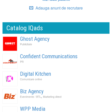
Adauga anunt de recrutare
Catalog IQads
Ghost Agency
Publicitate
Confident Communications
PR
Digital Kitchen
Comunicare online
Biz Agency
,
Evenimente / BTL
Marketing direct
WPP Media