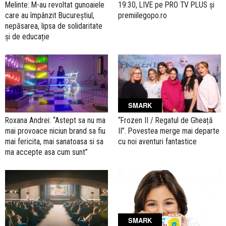
Melinte: M-au revoltat gunoaiele
19:30, LIVE pe PRO TV PLUS și
care au împânzit Bucureștiul,
premiilegopo.ro
nepăsarea, lipsa de solidaritate
și de educație
SMARK
Roxana Andrei: “Astept sa nu ma
“Frozen II / Regatul de Gheață
mai provoace niciun brand sa fiu
II”. Povestea merge mai departe
mai fericita, mai sanatoasa si sa
cu noi aventuri fantastice
ma accepte asa cum sunt”
SMARK