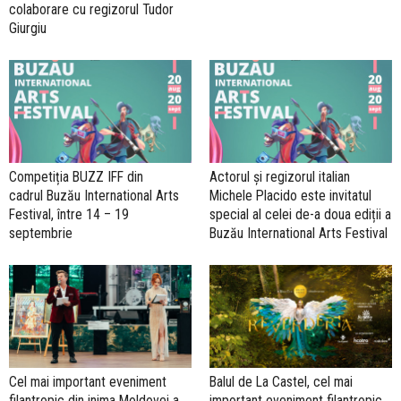
colaborare cu regizorul Tudor
Giurgiu
Competiția BUZZ IFF din
Actorul și regizorul italian
cadrul Buzău International Arts
Michele Placido este invitatul
Festival, între 14 – 19
special al celei de-a doua ediții a
septembrie
Buzău International Arts Festival
Cel mai important eveniment
Balul de La Castel, cel mai
filantropic din inima Moldovei a
important eveniment filantropic