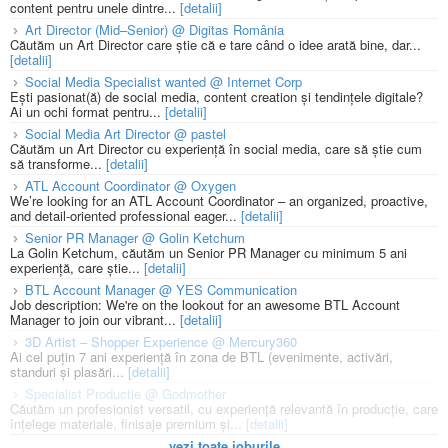
content pentru unele dintre...
[detalii]
Art Director (Mid–Senior) @ Digitas România
Căutăm un Art Director care știe că e tare când o idee arată bine, dar...
[detalii]
Social Media Specialist wanted @ Internet Corp
Ești pasionat(ă) de social media, content creation și tendințele digitale?
Ai un ochi format pentru...
[detalii]
Social Media Art Director @ pastel
Căutăm un Art Director cu experiență în social media, care să știe cum
să transforme...
[detalii]
ATL Account Coordinator @ Oxygen
We’re looking for an ATL Account Coordinator – an organized, proactive,
and detail-oriented professional eager...
[detalii]
Senior PR Manager @ Golin Ketchum
La Golin Ketchum, căutăm un Senior PR Manager cu minimum 5 ani
experiență, care știe...
[detalii]
BTL Account Manager @ YES Communication
Job description: We're on the lookout for an awesome BTL Account
Manager to join our vibrant...
[detalii]
3D Artist – Shopper Experience @ Mercury360
Ai cel puțin 7 ani experiență în zona de BTL (evenimente, activări,
standuri și plasări...
[detalii]
Specialist Productie @ Godmother
Căutăm un profesionist versatil, cu experiență relevantă în producție, care
înțelege materiale, finisaje premium și...
[detalii]
vezi toate joburile