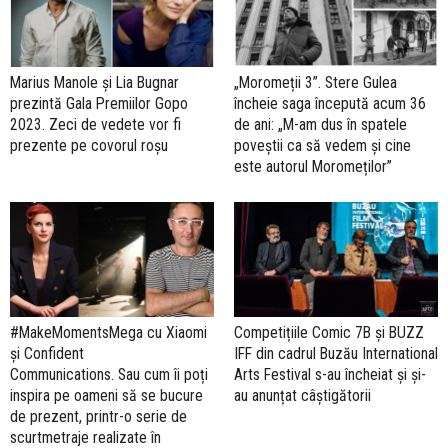
Marius Manole și Lia Bugnar
„Moromeții 3”. Stere Gulea
prezintă Gala Premiilor Gopo
încheie saga începută acum 36
2023. Zeci de vedete vor fi
de ani: „M-am dus în spatele
prezente pe covorul roșu
poveștii ca să vedem și cine
este autorul Moromeților”
#MakeMomentsMega cu Xiaomi
Competițiile Comic 7B și BUZZ
și Confident
IFF din cadrul Buzău International
Communications. Sau cum îi poți
Arts Festival s-au încheiat și și-
inspira pe oameni să se bucure
au anunțat câștigătorii
de prezent, printr-o serie de
scurtmetraje realizate în