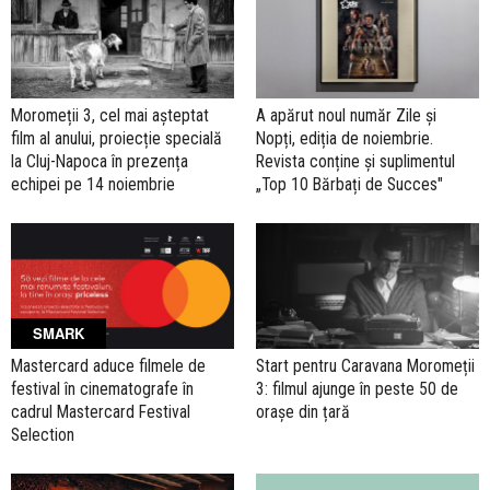
Moromeții 3, cel mai așteptat
A apărut noul număr Zile și
film al anului, proiecție specială
Nopți, ediția de noiembrie.
la Cluj-Napoca în prezența
Revista conține și suplimentul
echipei pe 14 noiembrie
„Top 10 Bărbați de Succes"
SMARK
Mastercard aduce filmele de
Start pentru Caravana Moromeții
festival în cinematografe în
3: filmul ajunge în peste 50 de
cadrul Mastercard Festival
orașe din țară
Selection