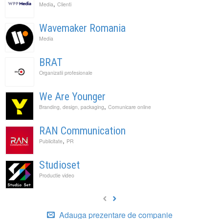
,
Media
Clienti
Wavemaker Romania
Media
BRAT
Organizatii profesionale
We Are Younger
,
Branding, design, packaging
Comunicare online
RAN Communication
,
Publicitate
PR
Studioset
Productie video
Adauga prezentare de companie