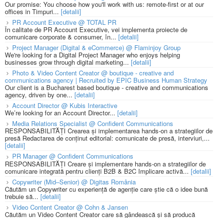
Our promise: You choose how you'll work with us: remote-first or at our
offices in Timpuri...
[detalii]
PR Account Executive @ TOTAL PR
În calitate de PR Account Executive, vei implementa proiecte de
comunicare corporate & consumer, în...
[detalii]
Project Manager (Digital & eCommerce) @ Flaminjoy Group
We're looking for a Digital Project Manager who enjoys helping
businesses grow through digital marketing...
[detalii]
Photo & Video Content Creator @ boutique - creative and
communications agency | Recruited by EPIC Business Human Strategy
Our client is a Bucharest based boutique - creative and communications
agency, driven by one...
[detalii]
Account Director @ Kubis Interactive
We’re looking for an Account Director...
[detalii]
Media Relations Specialist @ Confident Communications
RESPONSABILITĂȚI Crearea și implementarea hands-on a strategiilor de
presă Redactarea de conținut editorial: comunicate de presă, interviuri,...
[detalii]
PR Manager @ Confident Communications
RESPONSABILITĂȚI Creare și implementare hands-on a strategiilor de
comunicare integrată pentru clienți B2B & B2C Implicare activă...
[detalii]
Copywriter (Mid–Senior) @ Digitas România
Căutăm un Copywriter cu experiență de agenție care știe că o idee bună
trebuie să...
[detalii]
Video Content Creator @ Cohn & Jansen
Căutăm un Video Content Creator care să gândească și să producă