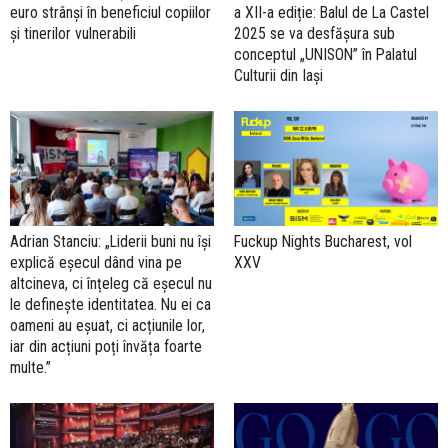
euro strânși în beneficiul copiilor
a XII-a ediție: Balul de La Castel
și tinerilor vulnerabili
2025 se va desfășura sub
conceptul „UNISON” în Palatul
Culturii din Iași
Adrian Stanciu: „Liderii buni nu își
Fuckup Nights Bucharest, vol
explică eșecul dând vina pe
XXV
altcineva, ci înțeleg că eșecul nu
le definește identitatea. Nu ei ca
oameni au eșuat, ci acțiunile lor,
iar din acțiuni poți învăța foarte
multe.”