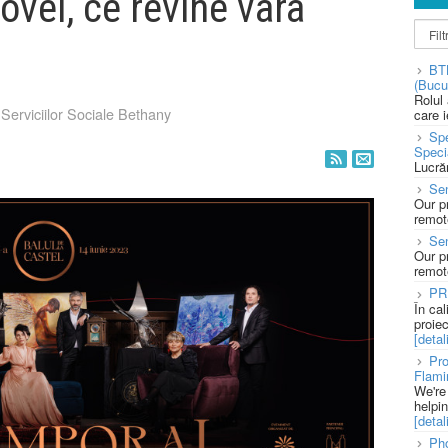
ovei, ce revine vara
BT
(Bucu
Rolul
Serviciilor Sociale Bethany
care 
Spe
Speci
Lucră
Sen
Our p
remote
Se
Our p
remote
PR
În ca
proie
[detali
Pro
Flami
We're
helpi
[detali
Pho