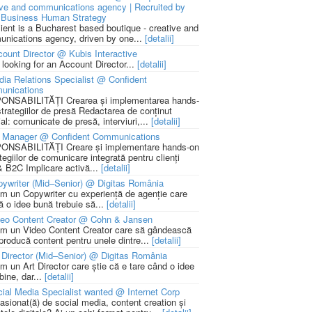
ive and communications agency | Recruited by
Business Human Strategy
lient is a Bucharest based boutique - creative and
nications agency, driven by one...
[detalii]
ount Director @ Kubis Interactive
 looking for an Account Director...
[detalii]
ia Relations Specialist @ Confident
unications
NSABILITĂȚI Crearea și implementarea hands-
strategiilor de presă Redactarea de conținut
ial: comunicate de presă, interviuri,...
[detalii]
 Manager @ Confident Communications
NSABILITĂȚI Creare și implementare hands-on
tegiilor de comunicare integrată pentru clienți
 B2C Implicare activă...
[detalii]
ywriter (Mid–Senior) @ Digitas România
m un Copywriter cu experiență de agenție care
ă o idee bună trebuie să...
[detalii]
deo Content Creator @ Cohn & Jansen
m un Video Content Creator care să gândească
 producă content pentru unele dintre...
[detalii]
 Director (Mid–Senior) @ Digitas România
m un Art Director care știe că e tare când o idee
bine, dar...
[detalii]
ial Media Specialist wanted @ Internet Corp
pasionat(ă) de social media, content creation și