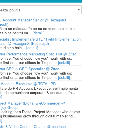
L Account Manager Senior @ HexagonX
rești)
 ăsta se măsoară în ce nu se vede: proiectele
ies bine pentru că...
[detalii]
cialist Implementare BTL / Field Implementation
alist @ HexagonX (București)
m dintr-o hală...
[detalii]
ior Performance Marketing Specialist @ Zitec
romise: You choose how you'll work with us:
-first or at our offices in Timpuri...
[detalii]
nior SEO & GEO Specialist @ Zitec
romise: You choose how you'll work with us:
-first or at our offices in Timpuri...
[detalii]
 Account Executive @ TOTAL PR
litate de PR Account Executive, vei implementa
cte de comunicare corporate & consumer, în...
i]
ject Manager (Digital & eCommerce) @
njoy Group
 looking for a Digital Project Manager who enjoys
ng businesses grow through digital marketing...
i]
to & Video Content Creator @ boutique -