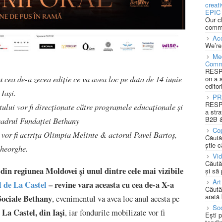
creat
EPIC 
Our c
commu
Acc
We’re
Med
Comm
RESPO
 cea de-a zecea ediție ce va avea loc pe data de 14 iunie
on a 
editor
Iași.
PR
RESPO
ului vor fi direcționate către programele educaționale și
a stra
B2B &
 cadrul Fundației Bethany
Cop
 vor fi actrița Olimpia Melinte & actorul Pavel Bartoș,
Căută
știe c
Gheorghe.
Vi
Căută
din regiunea Moldovei și unul dintre cele mai vizibile
și să
Art
l de La Castel
– revine vara aceasta cu cea de-a X-a
Căută
arată 
Sociale Bethany
, evenimentul va avea loc anul acesta pe
Soc
La Castel, din Iași
, iar fondurile mobilizate vor fi
Ești 