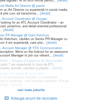
țele digitale? Ai un ochi format pentru...
[detalii]
ial Media Art Director @ pastel
m un Art Director cu experiență în social media,
să știe cum să transforme...
[detalii]
L Account Coordinator @ Oxygen
 looking for an ATL Account Coordinator – an
zed, proactive, and detail-oriented professional
...
[detalii]
nior PR Manager @ Golin Ketchum
lin Ketchum, căutăm un Senior PR Manager cu
um 5 ani experiență, care știe...
[detalii]
L Account Manager @ YES Communication
escription: We're on the lookout for an awesome
ccount Manager to join our vibrant...
[detalii]
Artist – Shopper Experience @ Mercury360
l puțin 7 ani experiență în zona de BTL
mente, activări, standuri și plasări...
[detalii]
cialist Productie @ Godmother
m un profesionist versatil, cu experiență
ntă în producție, care înțelege materiale, finisaje
um și...
[detalii]
vezi toate joburile
Adauga anunt de recrutare