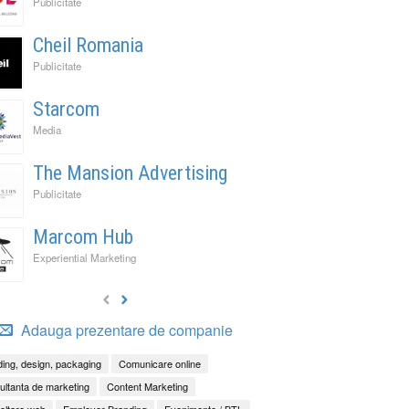
Publicitate
Cheil Romania
Publicitate
Starcom
Media
The Mansion Advertising
Publicitate
Marcom Hub
Experiential Marketing
Adauga prezentare de companie
ing, design, packaging
Comunicare online
ltanta de marketing
Content Marketing
oltare web
Employer Branding
Evenimente / BTL