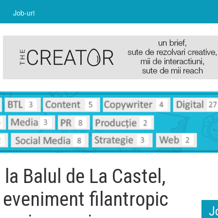
Job-uri
 la Balul de La Castel,
 eveniment filantropic
J