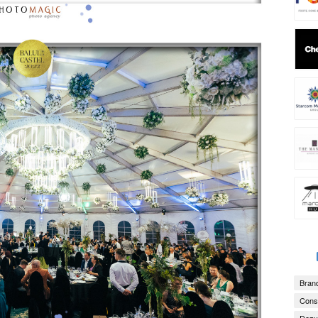
Brand
Consu
Dezv