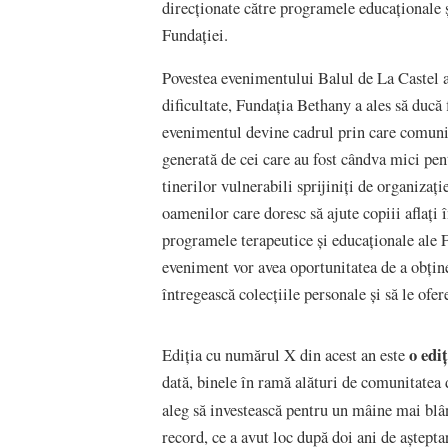
direcționate către programele educaționale ș
Fundației.
Povestea evenimentului Balul de La Castel a 
dificultate, Fundația Bethany a ales să ducă f
evenimentul devine cadrul prin care comunit
generată de cei care au fost cândva mici pent
tinerilor vulnerabili sprijiniți de organizați
oamenilor care doresc să ajute copiii aflați î
programele terapeutice și educaționale ale Fu
eveniment vor avea oportunitatea de a obține 
întregească colecțiile personale și să le ofe
o edi
Ediția cu numărul X din acest an este
dată, binele în ramă alături de comunitatea d
aleg să investească pentru un mâine mai blâ
record, ce a avut loc după doi ani de aștepta