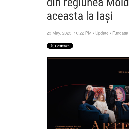
din regiunea Mold
aceasta la Iași
23 May. 2023, 16:22 PM
•
Update
•
Fundatia 