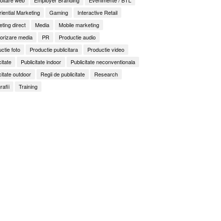
iential Marketing
Gaming
Interactive Retail
ting direct
Media
Mobile marketing
orizare media
PR
Productie audio
ctie foto
Productie publicitara
Productie video
citate
Publicitate indoor
Publicitate neconventionala
citate outdoor
Regii de publicitate
Research
rafii
Training