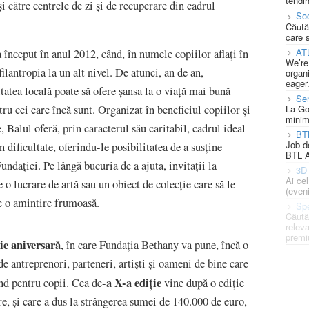
tendin
i către centrele de zi și de recuperare din cadrul
Soc
Căută
care 
AT
început în anul 2012, când, în numele copiilor aflați în
We’re
ilantropia la un alt nivel. De atunci, an de an,
organi
eager
atea locală poate să ofere șansa la o viață mai bună
Se
La Go
ru cei care încă sunt. Organizat în beneficiul copiilor și
minim
e, Balul oferă, prin caracterul său caritabil, cadrul ideal
BT
Job d
n dificultate, oferindu-le posibilitatea de a susține
BTL A
ndației. Pe lângă bucuria de a ajuta, invitații la
3D 
Ai ce
o lucrare de artă sau un obiect de colecție care să le
(eveni
re o amintire frumoasă.
Spe
Căută
releva
premi
ție aniversară
, în care Fundația Bethany va pune, încă o
e antreprenori, parteneri, artiști și oameni de bine care
a X-a ediție
nd pentru copii. Cea de-
vine după o ediție
re, și care a dus la strângerea sumei de 140.000 de euro,