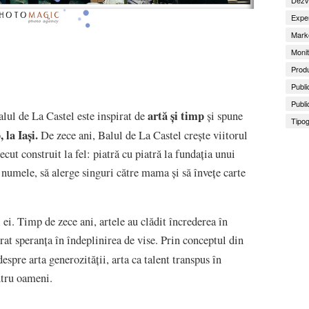
Exper
Marke
Monit
Produ
Publi
Publi
artă și timp
lul de La Castel este inspirat de
și spune
Tipog
 la Iași.
De zece ani, Balul de La Castel crește viitorul
ut construit la fel: piatră cu piatră la fundația unui
ă numele, să alerge singuri către mama și să învețe carte
 ei. Timp de zece ani, artele au clădit încrederea în
rat speranța în îndeplinirea de vise. Prin conceptul din
 despre arta generozității, arta ca talent transpus în
entru oameni.