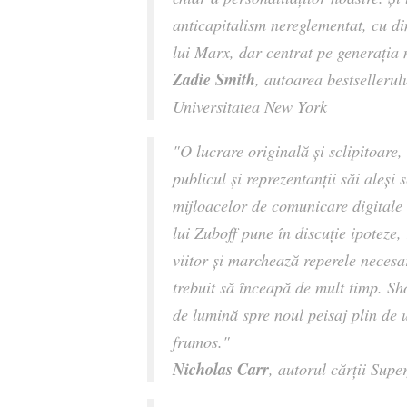
anticapitalism nereglementat, cu din
lui Marx, dar centrat pe generația 
Zadie Smith
, autoarea bestsellerulu
Universitatea New York
"O lucrare originală și sclipitoare
publicul și reprezentanții săi aleși 
mijloacelor de comunicare digitale
lui Zuboff pune în discuție ipoteze,
viitor și marchează reperele necesa
trebuit să înceapă de mult timp. S
de lumină spre noul peisaj plin de 
frumos."
Nicholas Carr
, autorul cărții Super