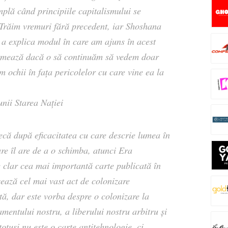
mplă când principiile capitalismului se
? Trăim vremuri fără precedent, iar Shoshana
n a explica modul în care am ajuns în acest
 urmează dacă o să continuăm să vedem doar
m ochii în fața pericolelor cu care vine ea la
unii Starea Nației
ecă după eficacitatea cu care descrie lumea în
are îl are de a o schimba, atunci Era
 clar cea mai importantă carte publicată în
sează cel mai vast act de colonizare
tă, dar este vorba despre o colonizare la
mentului nostru, a liberului nostru arbitru și
totuși nu este o carte antitehnologie, ci