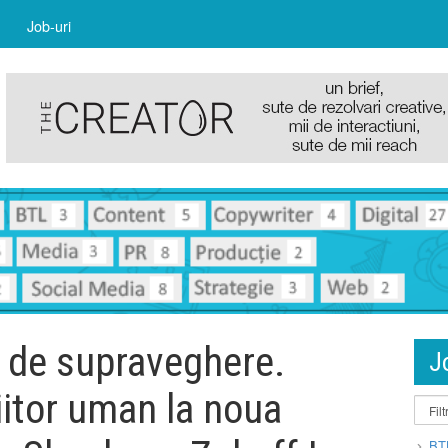
Job-uri
i de supraveghere.
J
iitor uman la noua
BT