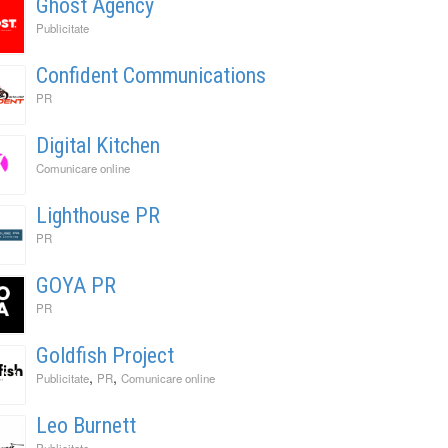
Ghost Agency
Publicitate
Confident Communications
PR
Digital Kitchen
Comunicare online
Lighthouse PR
PR
GOYA PR
PR
Goldfish Project
,
,
Publicitate
PR
Comunicare online
Leo Burnett
Publicitate