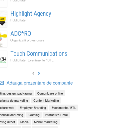
Highlight Agency
Publicitate
ADC*RO
Organizatii profesionale
Touch Communications
,
Publicitate
Evenimente / BTL
Adauga prezentare de companie
ing, design, packaging
Comunicare online
ltanta de marketing
Content Marketing
oltare web
Employer Branding
Evenimente / BTL
iential Marketing
Gaming
Interactive Retail
ting direct
Media
Mobile marketing