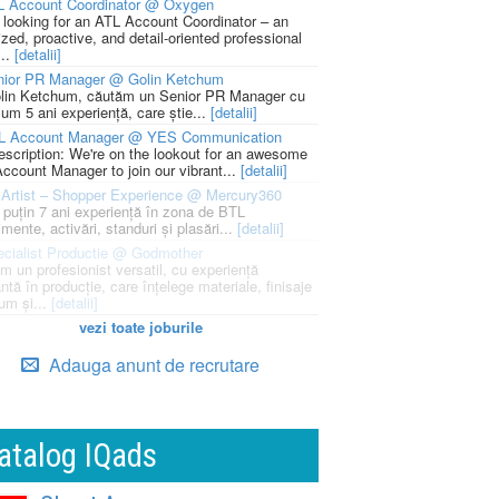
L Account Coordinator @ Oxygen
 looking for an ATL Account Coordinator – an
zed, proactive, and detail-oriented professional
...
[detalii]
nior PR Manager @ Golin Ketchum
lin Ketchum, căutăm un Senior PR Manager cu
um 5 ani experiență, care știe...
[detalii]
L Account Manager @ YES Communication
escription: We're on the lookout for an awesome
ccount Manager to join our vibrant...
[detalii]
Artist – Shopper Experience @ Mercury360
l puțin 7 ani experiență în zona de BTL
mente, activări, standuri și plasări...
[detalii]
cialist Productie @ Godmother
m un profesionist versatil, cu experiență
ntă în producție, care înțelege materiale, finisaje
um și...
[detalii]
vezi toate joburile
Adauga anunt de recrutare
atalog IQads