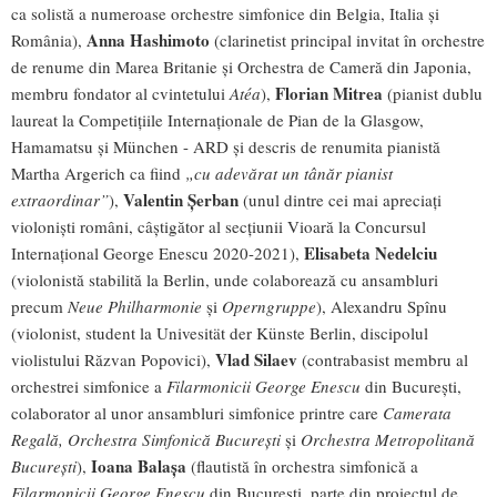
ca solistă a numeroase orchestre simfonice din Belgia, Italia și
Anna Hashimoto
România),
(clarinetist principal invitat în orchestre
de renume din Marea Britanie și Orchestra de Cameră din Japonia,
Florian Mitrea
membru fondator al cvintetului
Atéa
),
(pianist dublu
laureat la Competițiile Internaționale de Pian de la Glasgow,
Hamamatsu și München - ARD și descris de renumita pianistă
Martha Argerich ca fiind
„cu adevărat un tânăr pianist
Valentin Șerban
extraordinar”
),
(unul dintre cei mai apreciați
violoniști români, câștigător al secțiunii Vioară la Concursul
Elisabeta Nedelciu
Internațional George Enescu 2020-2021),
(violonistă stabilită la Berlin, unde colaborează cu ansambluri
precum
Neue Philharmonie
și
Operngruppe
), Alexandru Spînu
(violonist, student la Univesität der Künste Berlin, discipolul
Vlad Silaev
violistului Răzvan Popovici),
(contrabasist membru al
orchestrei simfonice a
Filarmonicii George Enescu
din București,
colaborator al unor ansambluri simfonice printre care
Camerata
Regală, Orchestra Simfonică București
și
Orchestra Metropolitană
Ioana Balașa
București
),
(flautistă în orchestra simfonică a
Filarmonicii George Enescu
din București, parte din proiectul de