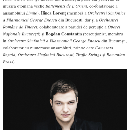
muzică otomană veche
Battements de L’Orient
, co-fondatoare a
Ilinca Lorenț
ansamblului
Limite
),
(membră a
Orchestrei Simfonice
a Filarmonicii George Enescu
din București, dar și a
Orchestrei
Române de Tineret
, colaboratoare a partidei de percuție a
Operei
Bogdan Constantin
Naționale București
) și
(percuționist, membru
în
Orchestra Simfonică a Filarmonicii George Enescu
din București,
colaborator cu numeroase ansambluri, printre care
Camerata
Regală, Orchestra Simfonică București, Traffic Strings
și
Romanian
Brass
).