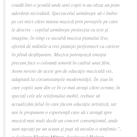
coadă într-o școală unde unii copii n-au văzut un pian
adevărat niciodată. Spectacolul urmărește să-i îmbie
pe cei mici către marea muzică prin poveștile pe care
le descrie - copilul urmărește proiecția cu text și
imagine, în timp ce ascultă muzica pianului live,
oferită de mâinile a trei pianiști performeri cu cariere
în plină desfășurare. Muzica potențează emoția
precum face o coloană sonoră în cadrul unui film.
Avem nevoie de acest gen de educație muzicală vie,
adaptată la circumstanțele modernității. În ziua în
care copiii sunt din ce în ce mai atrași către ecrane, în
special cele ale telefonului mobil, trebuie să
actualizăm felul în care facem educație artistică, iar
noi le propunem o experiență care să-i atragă spre
muzică mai mult decât un concert convențional, unde
sunt așezați pe un scaun și puși să asculte o simfonie.”,
a declarat
Florian Mitrea
, fondatorul
Hoinar