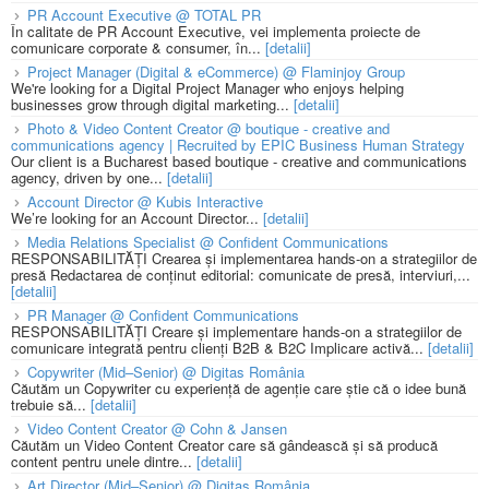
PR Account Executive @ TOTAL PR
În calitate de PR Account Executive, vei implementa proiecte de
comunicare corporate & consumer, în...
[detalii]
Project Manager (Digital & eCommerce) @ Flaminjoy Group
We're looking for a Digital Project Manager who enjoys helping
businesses grow through digital marketing...
[detalii]
Photo & Video Content Creator @ boutique - creative and
communications agency | Recruited by EPIC Business Human Strategy
Our client is a Bucharest based boutique - creative and communications
agency, driven by one...
[detalii]
Account Director @ Kubis Interactive
We’re looking for an Account Director...
[detalii]
Media Relations Specialist @ Confident Communications
RESPONSABILITĂȚI Crearea și implementarea hands-on a strategiilor de
presă Redactarea de conținut editorial: comunicate de presă, interviuri,...
[detalii]
PR Manager @ Confident Communications
RESPONSABILITĂȚI Creare și implementare hands-on a strategiilor de
comunicare integrată pentru clienți B2B & B2C Implicare activă...
[detalii]
Copywriter (Mid–Senior) @ Digitas România
Căutăm un Copywriter cu experiență de agenție care știe că o idee bună
trebuie să...
[detalii]
Video Content Creator @ Cohn & Jansen
Căutăm un Video Content Creator care să gândească și să producă
content pentru unele dintre...
[detalii]
Art Director (Mid–Senior) @ Digitas România