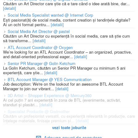
Căutăm un Art Director care știe că e tare când o idee arată bine, dar...
[detalii]
Social Media Specialist wanted @ Internet Corp
Ești pasionat(ă) de social media, content creation și tendințele digitale?
Ai un ochi format pentru...
[detalii]
Social Media Art Director @ pastel
Căutăm un Art Director cu experiență în social media, care să știe cum
să transforme...
[detalii]
ATL Account Coordinator @ Oxygen
We’re looking for an ATL Account Coordinator – an organized, proactive,
and detail-oriented professional eager...
[detalii]
Senior PR Manager @ Golin Ketchum
La Golin Ketchum, căutăm un Senior PR Manager cu minimum 5 ani
experiență, care știe...
[detalii]
BTL Account Manager @ YES Communication
Job description: We're on the lookout for an awesome BTL Account
Manager to join our vibrant...
[detalii]
3D Artist – Shopper Experience @ Mercury360
Ai cel puțin 7 ani experiență în zona de BTL (evenimente, activări,
standuri și plasări...
[detalii]
Specialist Productie @ Godmother
Căutăm un profesionist versatil, cu experiență relevantă în producție, care
înțelege materiale, finisaje premium și...
[detalii]
vezi toate joburile
Adauga anunt de recrutare