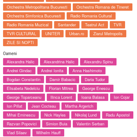
Orchestra Metropolitana Bucuresti
Orchestra Romana de Tineret
Orchestra Simfonica Bucuresti
Radio Romania Cultural
Radio Romania Muzical
Santander
Teatrul Act
TVR
TVR CULTURAL
UNITER
Urban.ro
Ziarul Metropolis
ZILE SI NOPTI
Oameni
Alexandra Halic
Alexandrina Halic
Alexandru Spinu
Andrei Gindac
Andrei Ionita
Anna Hashimoto
Bogdan Constantin
Damir Babacic
Daria Tudor
Elisabeta Nedelciu
Florian Mitrea
George Enescu
George Toparceanu
Ilinca Lorent
Ioana Balasa
Ion Cojar
Ion Pillat
Jean Cocteau
Martha Argerich
Mihai Eminescu
Nick Hayles
Nikolaj Lund
Radu Apostol
Razvan Popovici
Simion Buia
Valentin Serban
Vlad Silaev
Wilhelm Hauff