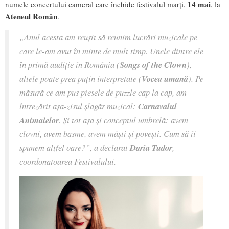
14 mai
numele concertului cameral care închide festivalul marți,
, la
Ateneul Român
.
„Anul acesta am reușit să reunim lucrări muzicale pe
care le-am avut în minte de mult timp. Unele dintre ele
în primă audiție în România (
Songs of the Clown
),
altele poate prea puțin interpretate (
Vocea umană
). Pe
măsură ce am pus piesele de puzzle cap la cap, am
întrezărit așa-zisul șlagăr muzical:
Carnavalul
Animalelor
. Și tot așa și conceptul umbrelă: avem
clovni, avem basme, avem măști și povești. Cum să îi
spunem altfel oare?”
, a declarat
Daria Tudor
,
coordonatoarea Festivalului.