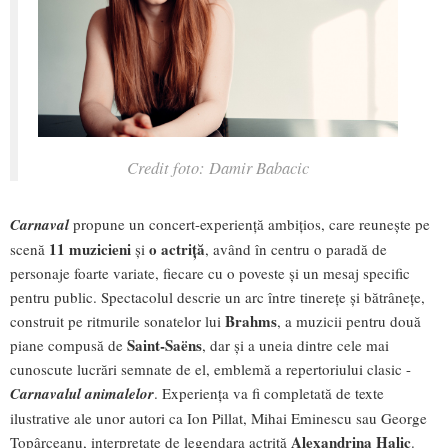
Credit foto: Damir Babacic
Carnaval
propune un concert-experiență ambițios, care reunește pe
11 muzicieni
o actriță
scenă
și
, având în centru o paradă de
personaje foarte variate, fiecare cu o poveste și un mesaj specific
pentru public. Spectacolul descrie un arc între tinerețe și bătrânețe,
Brahms
construit pe ritmurile sonatelor lui
, a muzicii pentru două
Saint-Saëns
piane compusă de
, dar și a uneia dintre cele mai
cunoscute lucrări semnate de el, emblemă a repertoriului clasic -
Carnavalul animalelor
. Experiența va fi completată de texte
ilustrative ale unor autori ca Ion Pillat, Mihai Eminescu sau George
Alexandrina Halic
Topârceanu, interpretate de legendara actriță
.