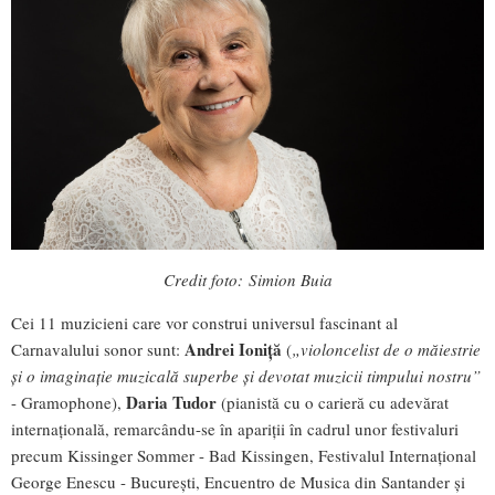
Credit foto: Simion Buia
Cei 11 muzicieni care vor construi universul fascinant al
Andrei Ioniță
Carnavalului sonor sunt:
(
„violoncelist de o măiestrie
și o imaginație muzicală superbe și devotat muzicii timpului nostru”
Daria Tudor
- Gramophone),
(pianistă cu o carieră cu adevărat
internațională, remarcându-se în apariții în cadrul unor festivaluri
precum Kissinger Sommer - Bad Kissingen, Festivalul Internațional
George Enescu - București, Encuentro de Musica din Santander și