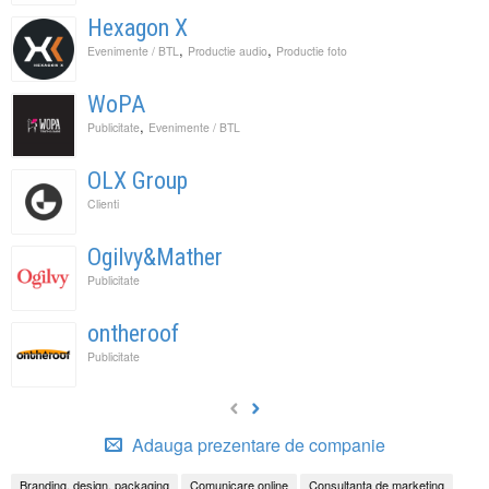
Hexagon X
,
,
Evenimente / BTL
Productie audio
Productie foto
WoPA
,
Publicitate
Evenimente / BTL
OLX Group
Clienti
Ogilvy&Mather
Publicitate
ontheroof
Publicitate
Adauga prezentare de companie
Branding, design, packaging
Comunicare online
Consultanta de marketing