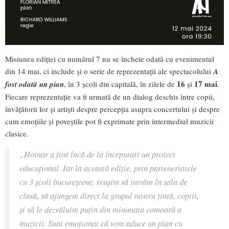
Misiunea ediției cu numărul 7 nu se încheie odată cu evenimentul
din 14 mai, ci include și o serie de reprezentații ale spectacolului
A
16
17 mai
fost odată un pian
, în 3 școli din capitală, în zilele de
și
.
Fiecare reprezentație va fi urmată de un dialog deschis între copii,
învățătorii lor și artiști despre percepția asupra concertului și despre
cum emoțiile și poveștile pot fi exprimate prin intermediul muzicii
clasice.
„Hoinar a fost încă de la începuturi un proiect
educațional. Iar la această ediție, prin parteneriatele
cu 3 școli bucureștene, reușim să intrăm în sala de
clasă, să ajungem direct la grupul nostru țintă, copiii,
și să le dezvăluim puțin din minunata comoară a
muzicii. Sunt emoționat că vom aduce un pian cu