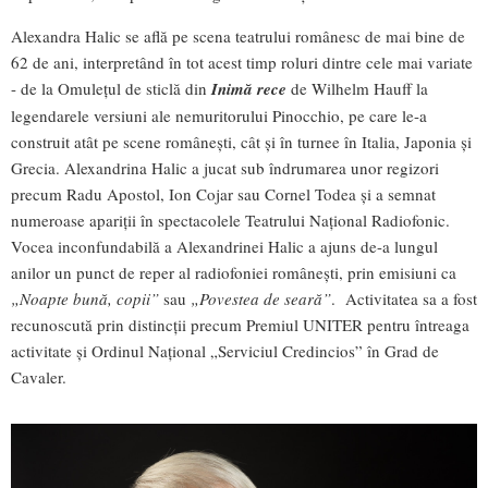
Alexandra Halic se află pe scena teatrului românesc de mai bine de
62 de ani, interpretând în tot acest timp roluri dintre cele mai variate
- de la Omulețul de sticlă din
Inimă rece
de Wilhelm Hauff la
legendarele versiuni ale nemuritorului Pinocchio, pe care le-a
construit atât pe scene românești, cât și în turnee în Italia, Japonia și
Grecia. Alexandrina Halic a jucat sub îndrumarea unor regizori
precum Radu Apostol, Ion Cojar sau Cornel Todea și a semnat
numeroase apariții în spectacolele Teatrului Național Radiofonic.
Vocea inconfundabilă a Alexandrinei Halic a ajuns de-a lungul
anilor un punct de reper al radiofoniei românești, prin emisiuni ca
„Noapte bună, copii”
sau
„Povestea de seară”
. Activitatea sa a fost
recunoscută prin distincții precum Premiul UNITER pentru întreaga
activitate și Ordinul Național „Serviciul Credincios” în Grad de
Cavaler.