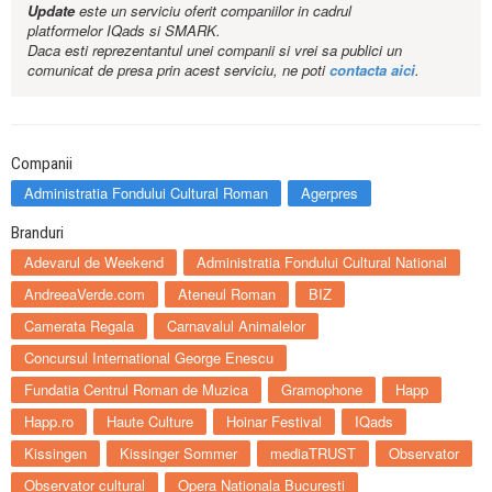
Update
este un serviciu oferit companiilor in cadrul
platformelor IQads si SMARK.
Daca esti reprezentantul unei companii si vrei sa publici un
comunicat de presa prin acest serviciu, ne poti
contacta aici
.
Companii
Administratia Fondului Cultural Roman
Agerpres
Branduri
Adevarul de Weekend
Administratia Fondului Cultural National
AndreeaVerde.com
Ateneul Roman
BIZ
Camerata Regala
Carnavalul Animalelor
Concursul International George Enescu
Fundatia Centrul Roman de Muzica
Gramophone
Happ
Happ.ro
Haute Culture
Hoinar Festival
IQads
Kissingen
Kissinger Sommer
mediaTRUST
Observator
Observator cultural
Opera Nationala Bucuresti