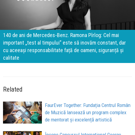
140 de ani de Mercedes-Benz. Ramona Pîrlog: Cel mai
important „test al timpului” este să inovăm constant, dar
cu aceeași responsabilitate față de oameni, siguranță și
calitate
Related
FaurEver Together: Fundația Centrul Român
de Muzică lansează un program complex
de mentorat și excelență artistică
Începe Concursul Internațional George