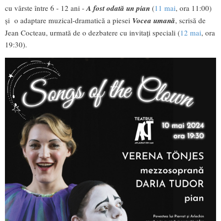
cu vârste între 6 - 12 ani -
A fost odată un pian
(
11 mai
, ora 11:00)
și o adaptare muzical-dramatică a piesei
Vocea umană
, scrisă de
Jean Cocteau, urmată de o dezbatere cu invitați speciali (
12 mai
, ora
19:30).