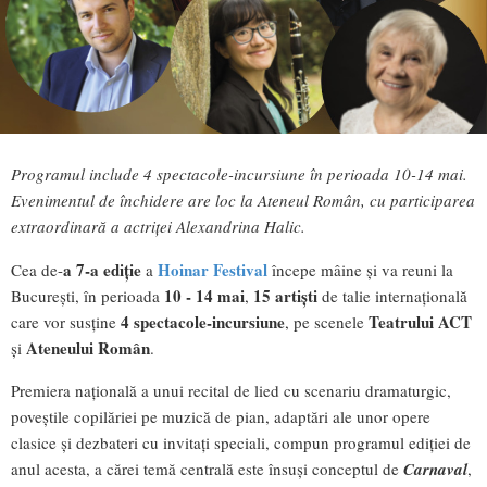
Programul include 4 spectacole-incursiune în perioada 10-14 mai.
Evenimentul de închidere are loc la Ateneul Român, cu participarea
extraordinară a actriței Alexandrina Halic.
a 7-a ediție
Hoinar Festival
Cea de-
a
începe mâine și va reuni la
10 - 14 mai
15 artiști
București, în perioada
,
de talie internațională
4 spectacole-incursiune
Teatrului ACT
care vor susține
, pe scenele
Ateneului Român
și
.
Premiera națională a unui recital de lied cu scenariu dramaturgic,
poveștile copilăriei pe muzică de pian, adaptări ale unor opere
clasice și dezbateri cu invitați speciali, compun programul ediției de
anul acesta, a cărei temă centrală este însuși conceptul de
Carnaval
,