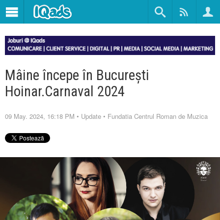
Mâine începe în București
Hoinar.Carnaval 2024
09 May. 2024, 16:18 PM
•
Update
•
Fundatia Centrul Roman de Muzica