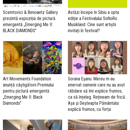
Scemtovici & Benowitz Gallery
Astăzi începe în Sibiu a opta
prezintă expoziția de pictură
ediție a Festivalului SoNoRo
emergentă „Emerging Me II:
Musikland. Cine sunt artiștii
BLACK DIAMONDS”
invitați în festival?
Art Movements Foundation
Sorana Eșanu: Mereu m-au
anunță câștigătorii Premiului
enervat oamenii care nu au avut
pentru pictură emergentă
răbdare să îmi explice frumos,
„Emerging Me II: Black
ca să înțeleg. Rețineam de frică.
Diamonds”
Așa și Deșteapta Pământului:
explică frumos, cu forța