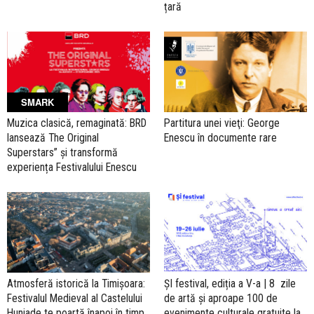
țară
SMARK
Muzica clasică, remaginată: BRD
Partitura unei vieţi: George
lansează The Original
Enescu în documente rare
Superstars” și transformă
experiența Festivalului Enescu
Atmosferă istorică la Timișoara:
ȘI festival, ediția a V-a | 8 zile
Festivalul Medieval al Castelului
de artă și aproape 100 de
Huniade te poartă înapoi în timp,
evenimente culturale gratuite la