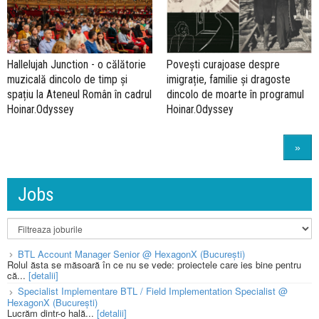
Hallelujah Junction - o călătorie
Povești curajoase despre
muzicală dincolo de timp și
imigrație, familie și dragoste
spațiu la Ateneul Român în cadrul
dincolo de moarte în programul
Hoinar.Odyssey
Hoinar.Odyssey
»
Jobs
BTL Account Manager Senior @ HexagonX (București)
Rolul ăsta se măsoară în ce nu se vede: proiectele care ies bine pentru
că...
[detalii]
Specialist Implementare BTL / Field Implementation Specialist @
HexagonX (București)
Lucrăm dintr-o hală...
[detalii]