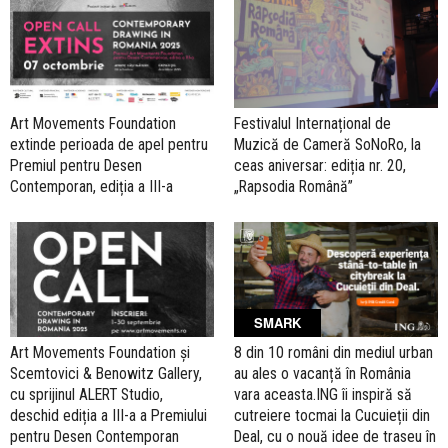
Art Movements Foundation
Festivalul Internațional de
extinde perioada de apel pentru
Muzică de Cameră SoNoRo, la
Premiul pentru Desen
ceas aniversar: ediția nr. 20,
Contemporan, ediția a III-a
„Rapsodia Română”
SMARK
Art Movements Foundation și
8 din 10 români din mediul urban
Scemtovici & Benowitz Gallery,
au ales o vacanță în România
cu sprijinul ALERT Studio,
vara aceasta.ING îi inspiră să
deschid ediția a III-a a Premiului
cutreiere tocmai la Cucuieții din
pentru Desen Contemporan
Deal, cu o nouă idee de traseu în