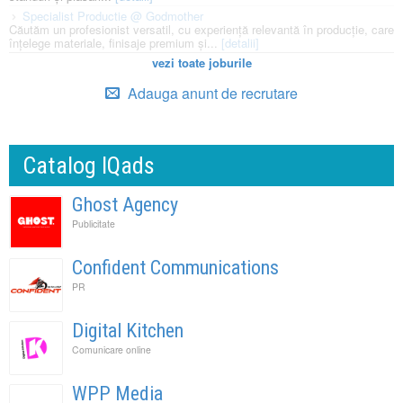
Specialist Productie @ Godmother
Căutăm un profesionist versatil, cu experiență relevantă în producție, care
înțelege materiale, finisaje premium și...
[detalii]
vezi toate joburile
Adauga anunt de recrutare
Catalog IQads
Ghost Agency
Publicitate
Confident Communications
PR
Digital Kitchen
Comunicare online
WPP Media