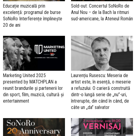
Educație muzicală prin
Sold-out: Concertul SoNoRo de
excelență: programul de burse
Anul Nou – de la Bach la ritmuri
SoNoRo Interferențe împlinește
sud-americane, la Ateneul Român
20 de ani
Marketing United 2025
Laurențiu Rusescu: Meseria de
presented by MATCHPLAN a
artist este, în esență, o meserie
reunit brandurile și partenerii lor
a refuzului. O carieră construită
din sport, film, muzică, cultură și
dintr-o lungă serie de „nu”-uri,
entertainment
întrerupte, din când în când, de
câte un „da” salvator