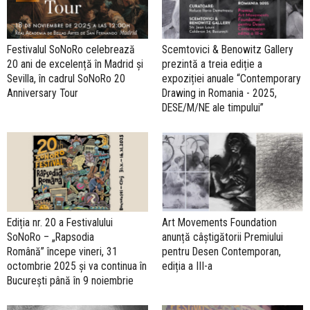
Festivalul SoNoRo celebrează
Scemtovici & Benowitz Gallery
20 ani de excelență în Madrid și
prezintă a treia ediție a
Sevilla, în cadrul SoNoRo 20
expoziției anuale “Contemporary
Anniversary Tour
Drawing in Romania - 2025,
DESE/M/NE ale timpului”
Ediția nr. 20 a Festivalului
Art Movements Foundation
SoNoRo – „Rapsodia
anunță câștigătorii Premiului
Română” începe vineri, 31
pentru Desen Contemporan,
octombrie 2025 și va continua în
ediția a III-a
București până în 9 noiembrie