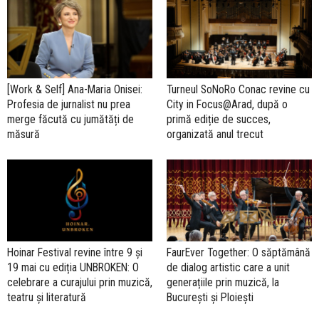
[Work & Self] Ana-Maria Onisei:
Turneul SoNoRo Conac revine cu
Profesia de jurnalist nu prea
City in Focus@Arad, după o
merge făcută cu jumătăți de
primă ediție de succes,
măsură
organizată anul trecut
Hoinar Festival revine între 9 și
FaurEver Together: O săptămână
19 mai cu ediția UNBROKEN: O
de dialog artistic care a unit
celebrare a curajului prin muzică,
generațiile prin muzică, la
teatru și literatură
București și Ploiești