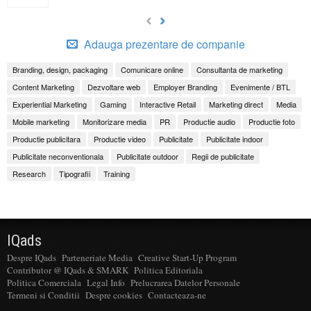
Adauga prezentare de companie
Branding, design, packaging
Comunicare online
Consultanta de marketing
Content Marketing
Dezvoltare web
Employer Branding
Evenimente / BTL
Experiential Marketing
Gaming
Interactive Retail
Marketing direct
Media
Mobile marketing
Monitorizare media
PR
Productie audio
Productie foto
Productie publicitara
Productie video
Publicitate
Publicitate indoor
Publicitate neconventionala
Publicitate outdoor
Regii de publicitate
Research
Tipografii
Training
IQads
Despre IQads
Parteneriate Media
Creative Start-Up Program
Contributor @ IQads & SMARK
Politica Editoriala
Politica Comerciala
Legal Info
Prelucrarea Datelor Personale
Termeni si Conditii
Despre cookies
Contacteaza-ne