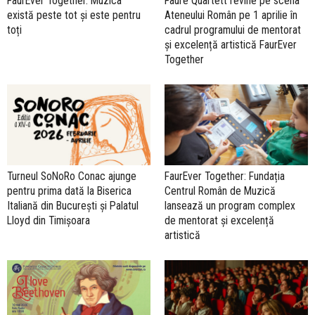
FaurEver Together. Muzica
Fauré Quartett revine pe scena
există peste tot și este pentru
Ateneului Român pe 1 aprilie în
toți
cadrul programului de mentorat
și excelență artistică FaurEver
Together
Turneul SoNoRo Conac ajunge
FaurEver Together: Fundația
pentru prima dată la Biserica
Centrul Român de Muzică
Italiană din București și Palatul
lansează un program complex
Lloyd din Timișoara
de mentorat și excelență
artistică