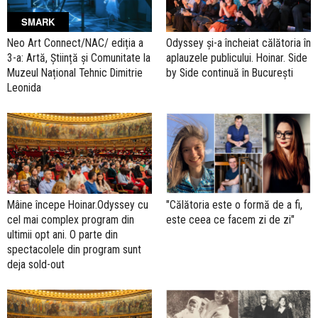
SMARK
Neo Art Connect/NAC/ ediția a
Odyssey și-a încheiat călătoria în
3-a: Artă, Știință și Comunitate la
aplauzele publicului. Hoinar. Side
Muzeul Național Tehnic Dimitrie
by Side continuă în București
Leonida
Mâine începe Hoinar.Odyssey cu
"Călătoria este o formă de a fi,
cel mai complex program din
este ceea ce facem zi de zi"
ultimii opt ani. O parte din
spectacolele din program sunt
deja sold-out