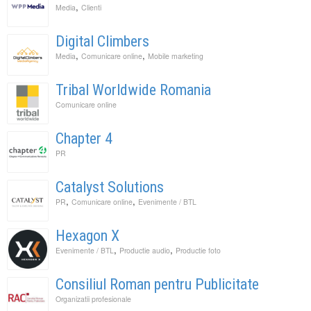
,
Media
Clienti
Digital Climbers
,
,
Media
Comunicare online
Mobile marketing
Tribal Worldwide Romania
Comunicare online
Chapter 4
PR
Catalyst Solutions
,
,
PR
Comunicare online
Evenimente / BTL
Hexagon X
,
,
Evenimente / BTL
Productie audio
Productie foto
Consiliul Roman pentru Publicitate
Organizatii profesionale