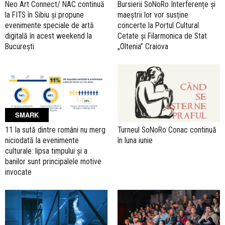
Neo Art Connect/ NAC continuă
Bursierii SoNoRo Interferențe și
la FITS în Sibiu și propune
maeștrii lor vor susține
evenimente speciale de artă
concerte la Portul Cultural
digitală în acest weekend la
Cetate și Filarmonica de Stat
București
„Oltenia” Craiova
SMARK
11 la sută dintre români nu merg
Turneul SoNoRo Conac continuă
niciodată la evenimente
în luna iunie
culturale: lipsa timpului și a
banilor sunt principalele motive
invocate