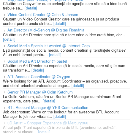
Căutăm un Copywriter cu experiență de agenție care știe că o idee bună
trebuie să...
[detalii]
Video Content Creator @ Cohn & Jansen
Căutăm un Video Content Creator care să gândească și să producă
content pentru unele dintre...
[detalii]
Art Director (Mid–Senior) @ Digitas România
Căutăm un Art Director care știe că e tare când o idee arată bine, dar...
[detalii]
Social Media Specialist wanted @ Internet Corp
Ești pasionat(ă) de social media, content creation și tendințele digitale?
Ai un ochi format pentru...
[detalii]
Social Media Art Director @ pastel
Căutăm un Art Director cu experiență în social media, care să știe cum
să transforme...
[detalii]
ATL Account Coordinator @ Oxygen
We’re looking for an ATL Account Coordinator – an organized, proactive,
and detail-oriented professional eager...
[detalii]
Senior PR Manager @ Golin Ketchum
La Golin Ketchum, căutăm un Senior PR Manager cu minimum 5 ani
experiență, care știe...
[detalii]
BTL Account Manager @ YES Communication
Job description: We're on the lookout for an awesome BTL Account
Manager to join our vibrant...
[detalii]
3D Artist – Shopper Experience @ Mercury360
Ai cel puțin 7 ani experiență în zona de BTL (evenimente, activări,
standuri și plasări...
[detalii]