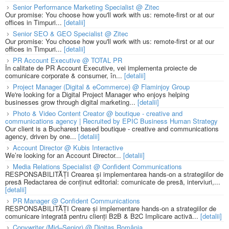
Senior Performance Marketing Specialist @ Zitec
Our promise: You choose how you'll work with us: remote-first or at our
offices in Timpuri...
[detalii]
Senior SEO & GEO Specialist @ Zitec
Our promise: You choose how you'll work with us: remote-first or at our
offices in Timpuri...
[detalii]
PR Account Executive @ TOTAL PR
În calitate de PR Account Executive, vei implementa proiecte de
comunicare corporate & consumer, în...
[detalii]
Project Manager (Digital & eCommerce) @ Flaminjoy Group
We're looking for a Digital Project Manager who enjoys helping
businesses grow through digital marketing...
[detalii]
Photo & Video Content Creator @ boutique - creative and
communications agency | Recruited by EPIC Business Human Strategy
Our client is a Bucharest based boutique - creative and communications
agency, driven by one...
[detalii]
Account Director @ Kubis Interactive
We’re looking for an Account Director...
[detalii]
Media Relations Specialist @ Confident Communications
RESPONSABILITĂȚI Crearea și implementarea hands-on a strategiilor de
presă Redactarea de conținut editorial: comunicate de presă, interviuri,...
[detalii]
PR Manager @ Confident Communications
RESPONSABILITĂȚI Creare și implementare hands-on a strategiilor de
comunicare integrată pentru clienți B2B & B2C Implicare activă...
[detalii]
Copywriter (Mid–Senior) @ Digitas România