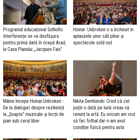
Programul educațional SoNoRo
Hoinar. Unbroken s-a încheiat în
Interferențe se va desfășura
aplauzele unor săli pline și
pentru prima dată în orașul Arad,
spectacole sold-out
la Casa Pianului „Jacques Faix”
Mâine începe Hoinar.Unbroken -
Nikita Dembinski: Cred că cel
De la dialoguri despre reziliență
puțin o dată pe lună vreau să
la „Șoapte” muzicale și lecții de
renunț la artă. Eu oricum am vrut
pian sub cerul liber
să fac fotbal dar n-am avut
condiție fizică pentru asta