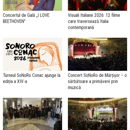
Concertul de Gală „I LOVE
Visuali Italiane 2026: 12 filme
BEETHOVEN”
care traversează Italia
contemporană
Turneul SoNoRo Conac ajunge la
Concert SoNoRo de Mărțișor – o
ediția a XIV-a
sărbătoare a primăverii prin
muzică