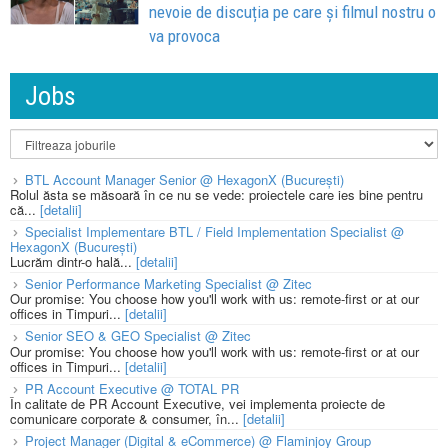
nevoie de discuția pe care și filmul nostru o
va provoca
Jobs
BTL Account Manager Senior @ HexagonX (București)
Rolul ăsta se măsoară în ce nu se vede: proiectele care ies bine pentru
că...
[detalii]
Specialist Implementare BTL / Field Implementation Specialist @
HexagonX (București)
Lucrăm dintr-o hală...
[detalii]
Senior Performance Marketing Specialist @ Zitec
Our promise: You choose how you'll work with us: remote-first or at our
offices in Timpuri...
[detalii]
Senior SEO & GEO Specialist @ Zitec
Our promise: You choose how you'll work with us: remote-first or at our
offices in Timpuri...
[detalii]
PR Account Executive @ TOTAL PR
În calitate de PR Account Executive, vei implementa proiecte de
comunicare corporate & consumer, în...
[detalii]
Project Manager (Digital & eCommerce) @ Flaminjoy Group