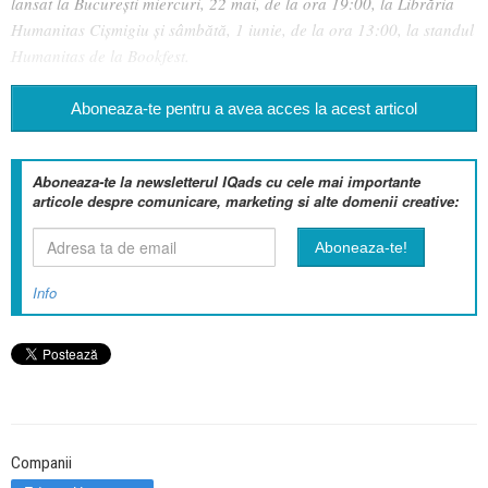
lansat la București miercuri, 22 mai, de la ora 19:00, la Librăria
Humanitas Cișmigiu și sâmbătă, 1 iunie, de la ora 13:00, la standul
Humanitas de la Bookfest.
Aboneaza-te pentru a avea acces la acest articol
Aboneaza-te la newsletterul IQads cu cele mai importante
articole despre comunicare, marketing si alte domenii creative:
Info
Companii