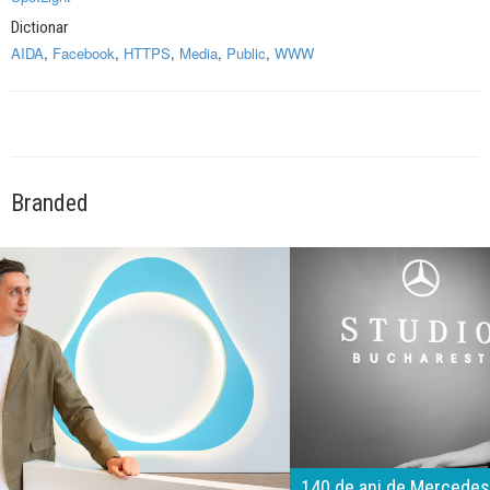
Dictionar
AIDA
,
Facebook
,
HTTPS
,
Media
,
Public
,
WWW
Branded
140 de ani de Mercedes-Benz. Ramona Pîrlog: Cel mai