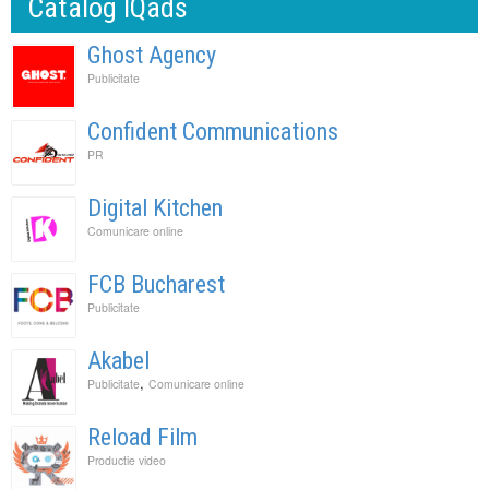
Catalog IQads
Ghost Agency
Publicitate
Confident Communications
PR
Digital Kitchen
Comunicare online
FCB Bucharest
Publicitate
Akabel
,
Publicitate
Comunicare online
Reload Film
Productie video