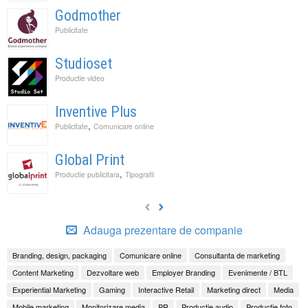
Godmother
Publicitate
Studioset
Productie video
Inventive Plus
,
Publicitate
Comunicare online
Global Print
,
Productie publicitara
Tipografii
Adauga prezentare de companie
Branding, design, packaging
Comunicare online
Consultanta de marketing
Content Marketing
Dezvoltare web
Employer Branding
Evenimente / BTL
Experiential Marketing
Gaming
Interactive Retail
Marketing direct
Media
Mobile marketing
Monitorizare media
PR
Productie audio
Productie foto