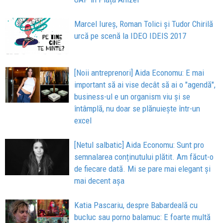
Marcel Iureș, Roman Tolici și Tudor Chirilă
urcă pe scenă la IDEO IDEIS 2017
[Noii antreprenori] Aida Economu: E mai
important să ai vise decât să ai o "agendă",
business-ul e un organism viu și se
întâmplă, nu doar se plănuiește într-un
excel
[Netul salbatic] Aida Economu: Sunt pro
semnalarea conținutului plătit. Am făcut-o
de fiecare dată. Mi se pare mai elegant și
mai decent așa
Katia Pascariu, despre Babardeală cu
bucluc sau porno balamuc: E foarte multă