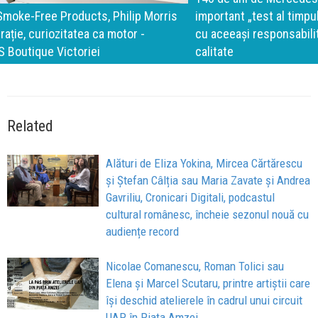
important „test al timpului” este să inovăm constant, dar
cu aceeași responsabilitate față de oameni, siguranță și
calitate
Related
Alături de Eliza Yokina, Mircea Cărtărescu
și Ștefan Câlția sau Maria Zavate și Andrea
Gavriliu, Cronicari Digitali, podcastul
cultural românesc, încheie sezonul nouă cu
audiențe record
Nicolae Comanescu, Roman Tolici sau
Elena și Marcel Scutaru, printre artiștii care
își deschid atelierele în cadrul unui circuit
UAP în Piața Amzei