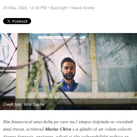
20 May. 2024, 13:30 PM
•
SpotLight
•
Ileana Andrei
Credit foto: Irina Gache
Din întunericul unui doliu pe care nu-l simțea risipindu-se vreodată
anul trecut, scriitorul
Marius Chivu
s-a gândit că un volum colectiv
despre depresie, anxietate, adicții și alte vulnerabilități psihice ar