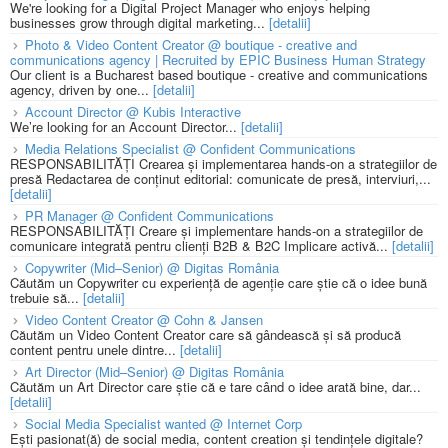
We're looking for a Digital Project Manager who enjoys helping
businesses grow through digital marketing...
[detalii]
Photo & Video Content Creator @ boutique - creative and
communications agency | Recruited by EPIC Business Human Strategy
Our client is a Bucharest based boutique - creative and communications
agency, driven by one...
[detalii]
Account Director @ Kubis Interactive
We’re looking for an Account Director...
[detalii]
Media Relations Specialist @ Confident Communications
RESPONSABILITĂȚI Crearea și implementarea hands-on a strategiilor de
presă Redactarea de conținut editorial: comunicate de presă, interviuri,...
[detalii]
PR Manager @ Confident Communications
RESPONSABILITĂȚI Creare și implementare hands-on a strategiilor de
comunicare integrată pentru clienți B2B & B2C Implicare activă...
[detalii]
Copywriter (Mid–Senior) @ Digitas România
Căutăm un Copywriter cu experiență de agenție care știe că o idee bună
trebuie să...
[detalii]
Video Content Creator @ Cohn & Jansen
Căutăm un Video Content Creator care să gândească și să producă
content pentru unele dintre...
[detalii]
Art Director (Mid–Senior) @ Digitas România
Căutăm un Art Director care știe că e tare când o idee arată bine, dar...
[detalii]
Social Media Specialist wanted @ Internet Corp
Ești pasionat(ă) de social media, content creation și tendințele digitale?