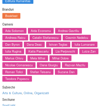
Editura Humanitas
Branduri
Bookfest
Oameni
Ada Solomon
Aida Economu
Andrea Gavriliu
Andreea Raicu
Catalin Stefanescu
Cosmin Nedelcu
Dan Byron
Dana Deac
Istvan Teglas
Iulia Lumanare
Iulia Rugina
Katia Pascariu
Lia Perjovschi
Luiza Zan
Marius Chivu
Mela Mihai
Mihai Dobre
Nicolae Comanescu
Oana Giurgiu
Razvan Mazilu
Roman Tolici
Stefan Teisanu
Suzana Dan
Teodora Popescu
Subiecte
Arts & Culture
,
Online
,
Organizatii
Sectiune
SpotLight