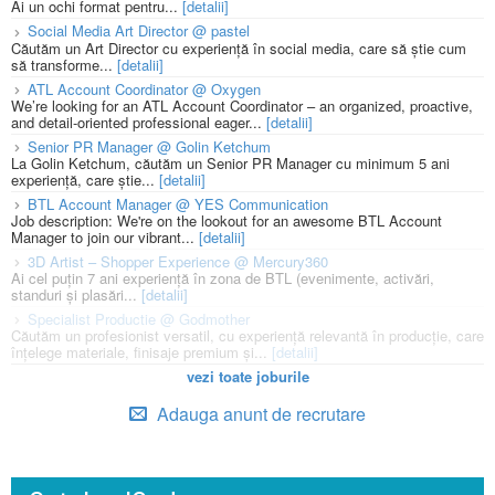
Ai un ochi format pentru...
[detalii]
Social Media Art Director @ pastel
Căutăm un Art Director cu experiență în social media, care să știe cum
să transforme...
[detalii]
ATL Account Coordinator @ Oxygen
We’re looking for an ATL Account Coordinator – an organized, proactive,
and detail-oriented professional eager...
[detalii]
Senior PR Manager @ Golin Ketchum
La Golin Ketchum, căutăm un Senior PR Manager cu minimum 5 ani
experiență, care știe...
[detalii]
BTL Account Manager @ YES Communication
Job description: We're on the lookout for an awesome BTL Account
Manager to join our vibrant...
[detalii]
3D Artist – Shopper Experience @ Mercury360
Ai cel puțin 7 ani experiență în zona de BTL (evenimente, activări,
standuri și plasări...
[detalii]
Specialist Productie @ Godmother
Căutăm un profesionist versatil, cu experiență relevantă în producție, care
înțelege materiale, finisaje premium și...
[detalii]
vezi toate joburile
Adauga anunt de recrutare