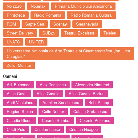
Noizz.ro
Noumax
Primaria Municipiului Alexandria
Printoteca
Radio Romania
Radio Romania Cultural
ROM
Sapte Seri
Scena9
Sieranevada
Street Delivery
SUB25
Teatrul Excelsior
Teleleu
UNATC
UNITER
Universitatea Nationala de Arta Teatrala si Cinematografica „Ion Luca
Caragiale”
Zelist Monitor
Oameni
Adi Bulboaca
Alex Tocilescu
Alexandru Nimurad
Alina Gavril
Alina Gavrila
Alina Gavrila-Bortun
Andi Vasluianu
Aurelian Sandulescu
Bobi Pricop
Bogdan Stelea
Calin Netzer
Catalin Stefanescu
Claudiu Bleont
Cosmin Bumbut
Cosmin Pojoranu
Cristi Puiu
Cristian Lupsa
Cristian Neagoe