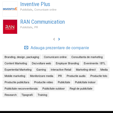
Inventive Plus
,
Publicitate
Comunicare online
RAN Communication
,
Publicitate
PR
Adauga prezentare de companie
Branding, design, packaging
Comunicare online
Consultanta de marketing
Content Marketing
Dezvoltare web
Employer Branding
Evenimente / BTL
Experiential Marketing
Gaming
Interactive Retail
Marketing direct
Media
Mobile marketing
Monitorizare media
PR
Productie audio
Productie foto
Productie publicitara
Productie video
Publicitate
Publicitate indoor
Publicitate neconventionala
Publicitate outdoor
Regii de publicitate
Research
Tipografii
Training