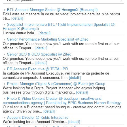
BTL Account Manager Senior @ HexagonX (București)
Rolul ăsta se măsoară în ce nu se vede: proiectele care ies bine pentru
că...
[detalii]
Specialist Implementare BTL / Field Implementation Specialist @
HexagonX (București)
Lucrăm dintr-o hală...
[detalii]
Senior Performance Marketing Specialist @ Zitec
Our promise: You choose how you'll work with us: remote-first or at our
offices in Timpuri...
[detalii]
Senior SEO & GEO Specialist @ Zitec
Our promise: You choose how you'll work with us: remote-first or at our
offices in Timpuri...
[detalii]
PR Account Executive @ TOTAL PR
În calitate de PR Account Executive, vei implementa proiecte de
comunicare corporate & consumer, în...
[detalii]
Project Manager (Digital & eCommerce) @ Flaminjoy Group
We're looking for a Digital Project Manager who enjoys helping
businesses grow through digital marketing...
[detalii]
Photo & Video Content Creator @ boutique - creative and
communications agency | Recruited by EPIC Business Human Strategy
Our client is a Bucharest based boutique - creative and communications
agency, driven by one...
[detalii]
Account Director @ Kubis Interactive
We’re looking for an Account Director...
[detalii]