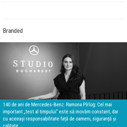
Branded
140 de ani de Mercedes-Benz. Ramona Pîrlog: Cel mai
important „test al timpului” este să inovăm constant, dar
cu aceeași responsabilitate față de oameni, siguranță și
calitate