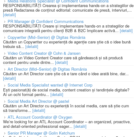
Media Relations Specialist @ Confident Communications
RESPONSABILITĂȚI Crearea și implementarea hands-on a strategiilor de
presă Redactarea de conținut editorial: comunicate de presă, interviuri,...
[detalii]
PR Manager @ Confident Communications
RESPONSABILITĂȚI Creare și implementare hands-on a strategiilor de
comunicare integrată pentru clienți B2B & B2C Implicare activă...
[detalii]
Copywriter (Mid–Senior) @ Digitas România
Căutăm un Copywriter cu experiență de agenție care știe că o idee bună
trebuie să...
[detalii]
Video Content Creator @ Cohn & Jansen
Căutăm un Video Content Creator care să gândească și să producă
content pentru unele dintre...
[detalii]
Art Director (Mid–Senior) @ Digitas România
Căutăm un Art Director care știe că e tare când o idee arată bine, dar...
[detalii]
Social Media Specialist wanted @ Internet Corp
Ești pasionat(ă) de social media, content creation și tendințele digitale?
Ai un ochi format pentru...
[detalii]
Social Media Art Director @ pastel
Căutăm un Art Director cu experiență în social media, care să știe cum
să transforme...
[detalii]
ATL Account Coordinator @ Oxygen
We’re looking for an ATL Account Coordinator – an organized, proactive,
and detail-oriented professional eager...
[detalii]
Senior PR Manager @ Golin Ketchum