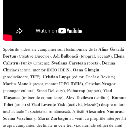
Alina Gavrilă
Spoturile video ale campaniei sunt testimoniale de la
Borțun
Adi Bulboacă
Elena
(Creative Director),
(fotograf, Scena9),
Calistru
Svetlana Cârstean
Dorina
(Funky Citizens),
(poetă),
Chiriac
Oana Giurgiu
(actriță, mentor IDEO IDEIS),
Cristian Lupșa
(producătoare, TIFF),
(editor, Decât o Revistă),
Marius Manole
Cristian Neagoe
(actor, mentor IDEO IDEIS),
Psihotrop
Vlad
(manager cultural, Street Delivery),
(rapper),
Tăușance
Alex Tocilescu
Roman
(trainer de comunicare),
(scriitor),
Tolici
Vlad Levente Viski
(artist) și
(activist, MozaiQ) despre mituri
Alexandru Nimurad
încă actuale în societatea românească. Artiștii
,
Sorina Vazelina
Maria Zurbagiu
și
au venit cu propriile interpretări
asupra campaniei, declinate în cele trei vizualuri ale ediției de anul