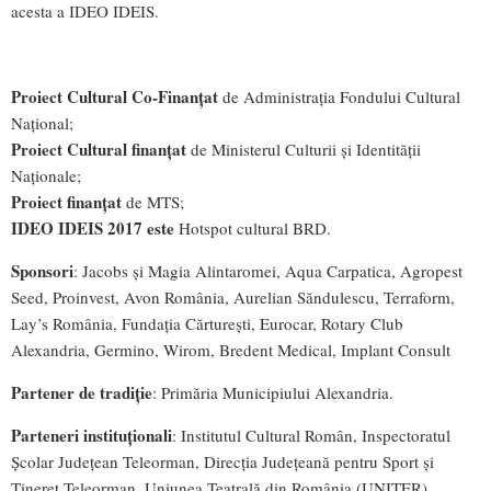
acesta a IDEO IDEIS.
Proiect Cultural Co-Finanțat
de Administrația Fondului Cultural
Național;
Proiect Cultural finanțat
de Ministerul Culturii și Identității
Naționale;
Proiect finanțat
de MTS;
IDEO IDEIS 2017 este
Hotspot cultural BRD.
Sponsori
: Jacobs și Magia Alintaromei, Aqua Carpatica, Agropest
Seed, Proinvest, Avon România, Aurelian Săndulescu, Terraform,
Lay’s România, Fundația Cărturești, Eurocar, Rotary Club
Alexandria, Germino, Wirom, Bredent Medical, Implant Consult
Partener de tradiție
: Primăria Municipiului Alexandria.
Parteneri instituționali
: Institutul Cultural Român, Inspectoratul
Școlar Județean Teleorman, Direcția Județeană pentru Sport și
Tineret Teleorman, Uniunea Teatrală din România (UNITER),