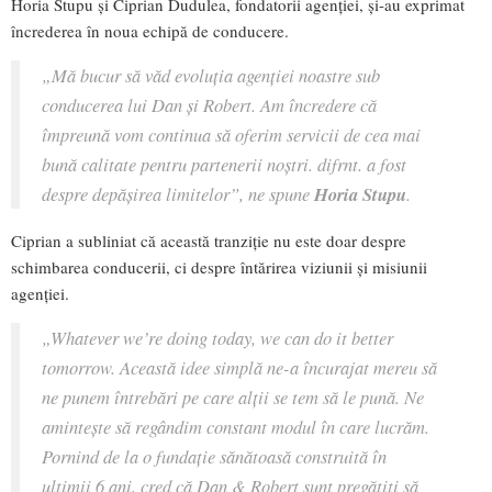
Horia Stupu și Ciprian Dudulea, fondatorii agenției, și-au exprimat
încrederea în noua echipă de conducere.
„Mă bucur să văd evoluția agenției noastre sub
conducerea lui Dan și Robert. Am încredere că
împreună vom continua să oferim servicii de cea mai
bună calitate pentru partenerii noștri. difrnt. a fost
despre depășirea limitelor”
, ne spune
Horia Stupu
.
Ciprian a subliniat că această tranziție nu este doar despre
schimbarea conducerii, ci despre întărirea viziunii și misiunii
agenției.
„Whatever we’re doing today, we can do it better
tomorrow. Această idee simplă ne-a încurajat mereu să
ne punem întrebări pe care alții se tem să le pună. Ne
amintește să regândim constant modul în care lucrăm.
Pornind de la o fundație sănătoasă construită în
ultimii 6 ani, cred că Dan & Robert sunt pregătiți să