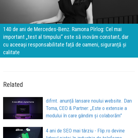
140 de ani de Mercedes-Benz. Ramona Pîrlog: Cel mai
important „test al timpului” este să inovăm constant, dar
cu aceeași responsabilitate față de oameni, siguranță și
calitate
Related
difrnt. anunță lansare noului website. Dan
Toma, CEO & Partner: „Este o extensie a
modului în care gândim și colaborăm”
4 ani de SEO mai târziu - Flip.ro devine