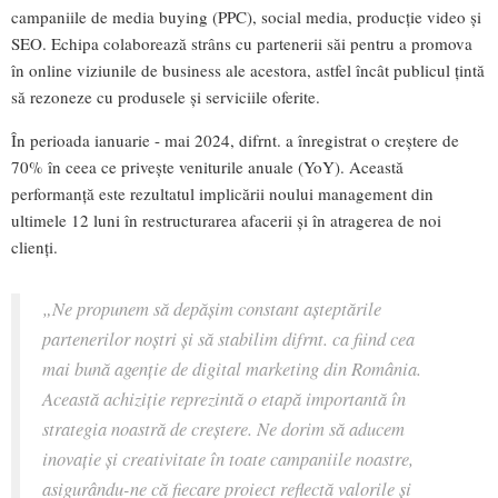
campaniile de media buying (PPC), social media, producție video și
SEO. Echipa colaborează strâns cu partenerii săi pentru a promova
în online viziunile de business ale acestora, astfel încât publicul țintă
să rezoneze cu produsele și serviciile oferite.
În perioada ianuarie - mai 2024, difrnt. a înregistrat o creștere de
70% în ceea ce privește veniturile anuale (YoY). Această
performanță este rezultatul implicării noului management din
ultimele 12 luni în restructurarea afacerii și în atragerea de noi
clienți.
„Ne propunem să depășim constant așteptările
partenerilor noștri și să stabilim difrnt. ca fiind cea
mai bună agenție de digital marketing din România.
Această achiziție reprezintă o etapă importantă în
strategia noastră de creștere. Ne dorim să aducem
inovație și creativitate în toate campaniile noastre,
asigurându-ne că fiecare proiect reflectă valorile și