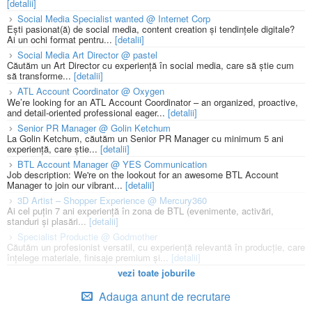
[detalii]
Social Media Specialist wanted @ Internet Corp
Ești pasionat(ă) de social media, content creation și tendințele digitale?
Ai un ochi format pentru...
[detalii]
Social Media Art Director @ pastel
Căutăm un Art Director cu experiență în social media, care să știe cum
să transforme...
[detalii]
ATL Account Coordinator @ Oxygen
We’re looking for an ATL Account Coordinator – an organized, proactive,
and detail-oriented professional eager...
[detalii]
Senior PR Manager @ Golin Ketchum
La Golin Ketchum, căutăm un Senior PR Manager cu minimum 5 ani
experiență, care știe...
[detalii]
BTL Account Manager @ YES Communication
Job description: We're on the lookout for an awesome BTL Account
Manager to join our vibrant...
[detalii]
3D Artist – Shopper Experience @ Mercury360
Ai cel puțin 7 ani experiență în zona de BTL (evenimente, activări,
standuri și plasări...
[detalii]
Specialist Productie @ Godmother
Căutăm un profesionist versatil, cu experiență relevantă în producție, care
înțelege materiale, finisaje premium și...
[detalii]
vezi toate joburile
Adauga anunt de recrutare