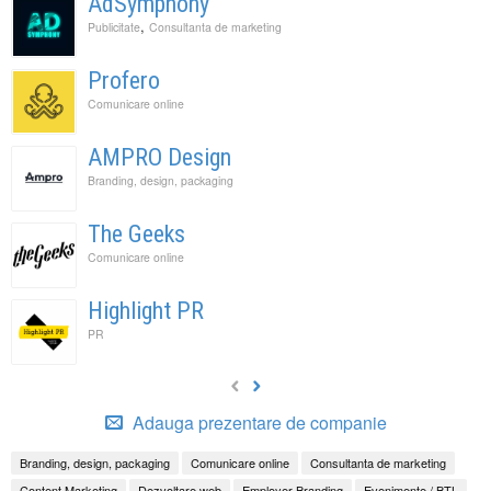
AdSymphony
,
Publicitate
Consultanta de marketing
Profero
Comunicare online
AMPRO Design
Branding, design, packaging
The Geeks
Comunicare online
Highlight PR
PR
Adauga prezentare de companie
Branding, design, packaging
Comunicare online
Consultanta de marketing
Content Marketing
Dezvoltare web
Employer Branding
Evenimente / BTL