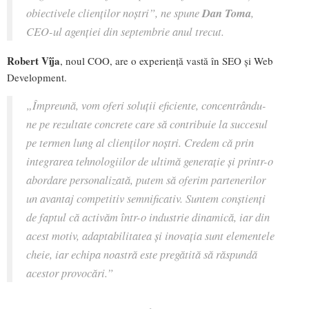
obiectivele clienților noștri”
, ne spune
Dan Toma
,
CEO-ul agenției din septembrie anul trecut.
Robert Vîja
, noul COO, are o experiență vastă în SEO și Web
Development.
„Împreună, vom oferi soluții eficiente, concentrându-
ne pe rezultate concrete care să contribuie la succesul
pe termen lung al clienților noștri. Credem că prin
integrarea tehnologiilor de ultimă generație și printr-o
abordare personalizată, putem să oferim partenerilor
un avantaj competitiv semnificativ. Suntem conștienți
de faptul că activăm într-o industrie dinamică, iar din
acest motiv, adaptabilitatea și inovația sunt elementele
cheie, iar echipa noastră este pregătită să răspundă
acestor provocări.”