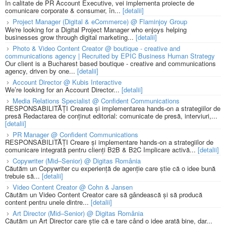
În calitate de PR Account Executive, vei implementa proiecte de
comunicare corporate & consumer, în...
[detalii]
Project Manager (Digital & eCommerce) @ Flaminjoy Group
We're looking for a Digital Project Manager who enjoys helping
businesses grow through digital marketing...
[detalii]
Photo & Video Content Creator @ boutique - creative and
communications agency | Recruited by EPIC Business Human Strategy
Our client is a Bucharest based boutique - creative and communications
agency, driven by one...
[detalii]
Account Director @ Kubis Interactive
We’re looking for an Account Director...
[detalii]
Media Relations Specialist @ Confident Communications
RESPONSABILITĂȚI Crearea și implementarea hands-on a strategiilor de
presă Redactarea de conținut editorial: comunicate de presă, interviuri,...
[detalii]
PR Manager @ Confident Communications
RESPONSABILITĂȚI Creare și implementare hands-on a strategiilor de
comunicare integrată pentru clienți B2B & B2C Implicare activă...
[detalii]
Copywriter (Mid–Senior) @ Digitas România
Căutăm un Copywriter cu experiență de agenție care știe că o idee bună
trebuie să...
[detalii]
Video Content Creator @ Cohn & Jansen
Căutăm un Video Content Creator care să gândească și să producă
content pentru unele dintre...
[detalii]
Art Director (Mid–Senior) @ Digitas România
Căutăm un Art Director care știe că e tare când o idee arată bine, dar...