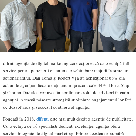
difrnt, agenția de digital marketing care acționează ca o echipă full
service pentru partenerii ei, anunță o schimbare majoră în structura
acționariatului. Dan Toma și Robert Vîja au achiziționat 88% din
acțiunile agenției, fiecare deținând în prezent câte 44%. Horia Stupu
și Ciprian Dudulea vor avea în continuare rolul de advisori în cadrul
agenției. Această mișcare strategică subliniază angajamentul lor față
de dezvoltarea și succesul continuu al agenției.
difrnt.
Fondată în 2018,
este mai mult decât o agenție de publicitate.
Cu o echipă de 16 specialiști dedicați excelenței, agenția oferă
servicii integrate de digital marketing. Printre acestea se numără