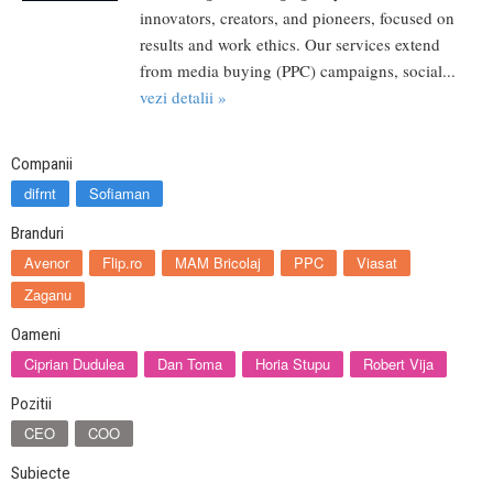
innovators, creators, and pioneers, focused on
results and work ethics. Our services extend
from media buying (PPC) campaigns, social...
vezi detalii »
Companii
difrnt
Sofiaman
Branduri
Avenor
Flip.ro
MAM Bricolaj
PPC
Viasat
Zaganu
Oameni
Ciprian Dudulea
Dan Toma
Horia Stupu
Robert Vija
Pozitii
CEO
COO
Subiecte