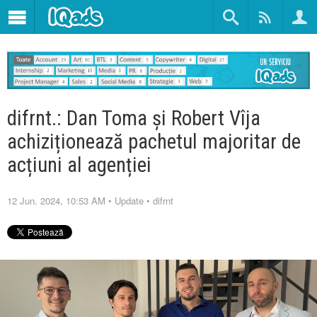
difrnt.: Dan Toma și Robert Vîja
achiziționează pachetul majoritar de
acțiuni al agenției
12 Jun. 2024, 10:53 AM
•
Update
•
difrnt