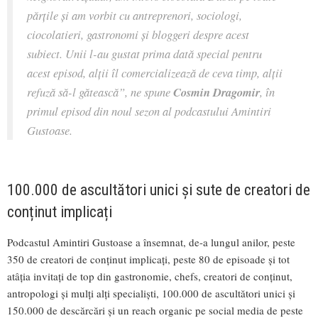
părțile și am vorbit cu antreprenori, sociologi,
ciocolatieri, gastronomi și bloggeri despre acest
subiect. Unii l-au gustat prima dată special pentru
acest episod, alții îl comercializează de ceva timp, alții
refuză să-l gătească”,
ne spune
Cosmin Dragomir
, în
primul episod din noul sezon al podcastului Amintiri
Gustoase.
100.000 de ascultători unici și sute de creatori de
conținut implicați
Podcastul Amintiri Gustoase a însemnat, de-a lungul anilor, peste
350 de creatori de conținut implicați, peste 80 de episoade și tot
atâția invitați de top din gastronomie, chefs, creatori de conținut,
antropologi și mulți alți specialiști, 100.000 de ascultători unici și
150.000 de descărcări și un reach organic pe social media de peste