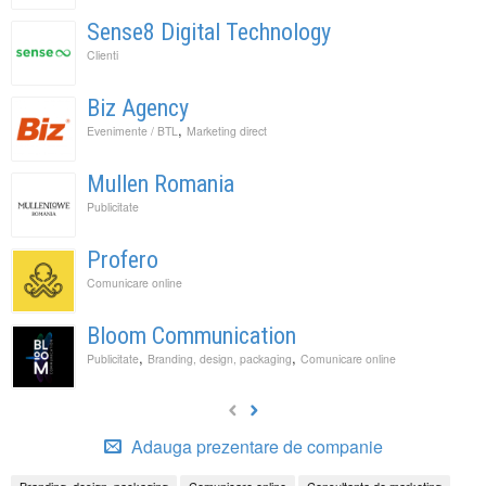
Sense8 Digital Technology
Clienti
Biz Agency
,
Evenimente / BTL
Marketing direct
Mullen Romania
Publicitate
Profero
Comunicare online
Bloom Communication
,
,
Publicitate
Branding, design, packaging
Comunicare online
Adauga prezentare de companie