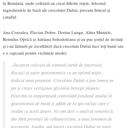
în România, unde cofetarii au creat diferite rețete, folosind
ingredientele de bază ale ciocolatei Dubai, precum fisticul și
cataiful.
Ana Consulea, Flavian Dobre, Dorian Lungu, Alina Muntele,
Romulus Oprică și Adriana Sohodoleanu și-au pus șorțul de invitați
și i-au lămurit pe ascultători dacă ciocolata Dubai face toți banii sau
e o capcană pentru victimele modei.
„Începem colecția de toamnă-iarnă de interviuri,
discuții și șuete gastronomice cu un episod atipic,
dedicat unui preparat. Ciocolata Dubai a pus lumea pe
jar și crește vertiginos glicemia întregii planete.
Disecăm la temperatură controlată produsul anului în
gastronomia de masă și aflăm de la specialiști care e
treaba cu acest desert. Ne-am dori o analiză temeinică,
dar fără pretenții de exhaustivitate, a unui fenomen de
neignorat. Așadar, am întors ciocolata Dubai pe toate