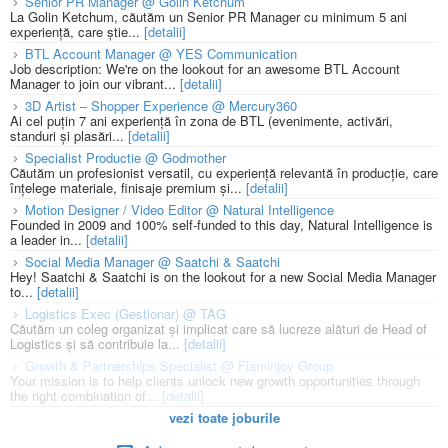
Senior PR Manager @ Golin Ketchum
La Golin Ketchum, căutăm un Senior PR Manager cu minimum 5 ani
experiență, care știe...
[detalii]
BTL Account Manager @ YES Communication
Job description: We're on the lookout for an awesome BTL Account
Manager to join our vibrant...
[detalii]
3D Artist – Shopper Experience @ Mercury360
Ai cel puțin 7 ani experiență în zona de BTL (evenimente, activări,
standuri și plasări...
[detalii]
Specialist Productie @ Godmother
Căutăm un profesionist versatil, cu experiență relevantă în producție, care
înțelege materiale, finisaje premium și...
[detalii]
Motion Designer / Video Editor @ Natural Intelligence
Founded in 2009 and 100% self-funded to this day, Natural Intelligence is
a leader in...
[detalii]
Social Media Manager @ Saatchi & Saatchi
Hey! Saatchi & Saatchi is on the lookout for a new Social Media Manager
to...
[detalii]
Logistics Exec (Gestionar) @ TAG
Căutăm un coleg organizat și implicat care să lucreze alături de Head of
Logistics și să contribuie la...
[detalii]
Growth & Partnerships Specialist @ Flaminjoy Group
Your mission is to help clients unlock new growth opportunities through
the right combination of...
[detalii]
vezi toate joburile