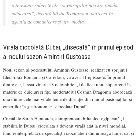
interesante subiecte ale conversațiilor noastre rămâne
mâncarea”,
declară
Silvia Teodorescu
, partener în
agenția de comunicare și new media.
Virala ciocolată Dubai, „disecată” în primul episod
al noului sezon Amintiri Gustoase
Noul sezon al podcastului Amintiri Gustoase, realizat cu sprijinul
Electrolux Romania și Carrefour, va avea 11 episoade. În primul
dintre ele, lansat vineri, 18 octombrie, și dedicat unui supertrend în
materie de dulciuri și fițe, moderatorul Cosmin Dragomir abordează
una dintre cele mai virale teme de discuție din rândul pasionaților și
experților în gastronomie: „ciocolata Dubai”.
Creată de Sarah Hamouda, antreprenoare britanico-egipteană și
stabilită în Dubai, ciocolata a devenit virală atât la nivel mondial,
fiind reinterpretată de specialiștii ciocolatieri din întreaga lume, cât și