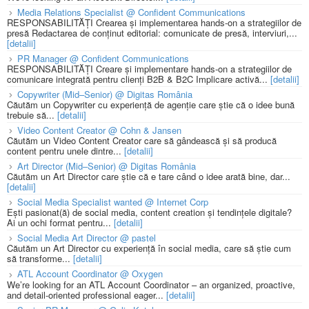
Media Relations Specialist @ Confident Communications
RESPONSABILITĂȚI Crearea și implementarea hands-on a strategiilor de
presă Redactarea de conținut editorial: comunicate de presă, interviuri,...
[detalii]
PR Manager @ Confident Communications
RESPONSABILITĂȚI Creare și implementare hands-on a strategiilor de
comunicare integrată pentru clienți B2B & B2C Implicare activă...
[detalii]
Copywriter (Mid–Senior) @ Digitas România
Căutăm un Copywriter cu experiență de agenție care știe că o idee bună
trebuie să...
[detalii]
Video Content Creator @ Cohn & Jansen
Căutăm un Video Content Creator care să gândească și să producă
content pentru unele dintre...
[detalii]
Art Director (Mid–Senior) @ Digitas România
Căutăm un Art Director care știe că e tare când o idee arată bine, dar...
[detalii]
Social Media Specialist wanted @ Internet Corp
Ești pasionat(ă) de social media, content creation și tendințele digitale?
Ai un ochi format pentru...
[detalii]
Social Media Art Director @ pastel
Căutăm un Art Director cu experiență în social media, care să știe cum
să transforme...
[detalii]
ATL Account Coordinator @ Oxygen
We’re looking for an ATL Account Coordinator – an organized, proactive,
and detail-oriented professional eager...
[detalii]