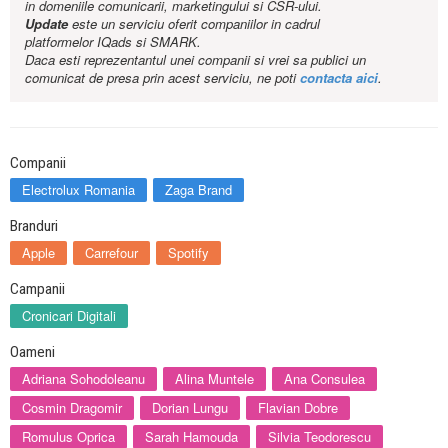
in domeniile comunicarii, marketingului si CSR-ului.
Update
este un serviciu oferit companiilor in cadrul
platformelor IQads si SMARK.
Daca esti reprezentantul unei companii si vrei sa publici un
comunicat de presa prin acest serviciu, ne poti
contacta aici
.
Companii
Electrolux Romania
Zaga Brand
Branduri
Apple
Carrefour
Spotify
Campanii
Cronicari Digitali
Oameni
Adriana Sohodoleanu
Alina Muntele
Ana Consulea
Cosmin Dragomir
Dorian Lungu
Flavian Dobre
Romulus Oprica
Sarah Hamouda
Silvia Teodorescu