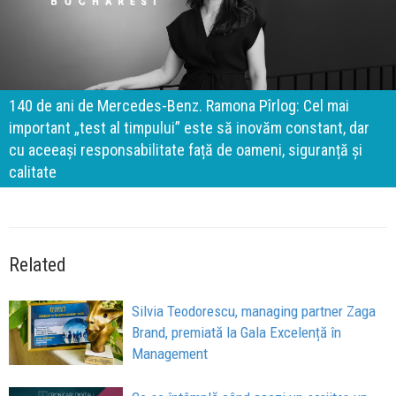
140 de ani de Mercedes-Benz. Ramona Pîrlog: Cel mai
important „test al timpului” este să inovăm constant, dar
cu aceeași responsabilitate față de oameni, siguranță și
calitate
Related
Silvia Teodorescu, managing partner Zaga
Brand, premiată la Gala Excelență în
Management