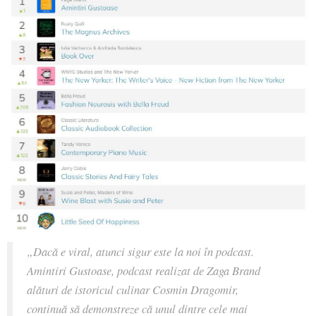
„Dacă e viral, atunci sigur este la noi în podcast.
Amintiri Gustoase, podcast realizat de Zaga Brand
alături de istoricul culinar Cosmin Dragomir,
continuă să demonstreze că unul dintre cele mai