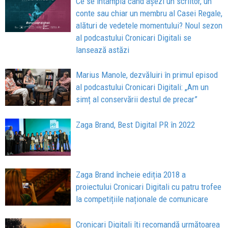
Ce se întâmplă când așezi un scriitor, un
conte sau chiar un membru al Casei Regale,
alături de vedetele momentului? Noul sezon
al podcastului Cronicari Digitali se
lansează astăzi
Marius Manole, dezvăluiri în primul episod
al podcastului Cronicari Digitali: „Am un
simț al conservării destul de precar”
Zaga Brand, Best Digital PR în 2022
Zaga Brand încheie ediția 2018 a
proiectului Cronicari Digitali cu patru trofee
la competițiile naționale de comunicare
Cronicari Digitali îți recomandă următoarea