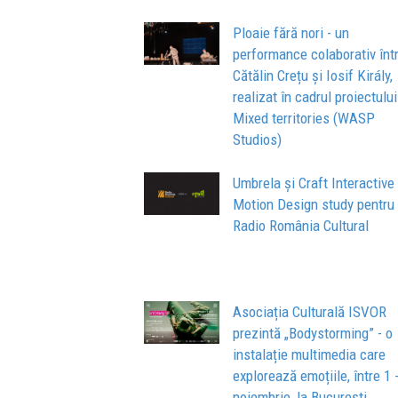
Ploaie fără nori - un
performance colaborativ înt
Cătălin Crețu și Iosif Király,
realizat în cadrul proiectului
Mixed territories (WASP
Studios)
Umbrela și Craft Interactive 
Motion Design study pentru
Radio România Cultural
Asociația Culturală ISVOR
prezintă „Bodystorming” - o
instalație multimedia care
explorează emoțiile, între 1 
noiembrie, la București