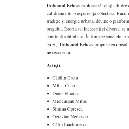
Unbound Echoes
explorează relația dintre 
cotidiene într-o experiență colectivă. Bucure
tradiție și energie urbană, devine o platform
orașului. Istoria sa, încărcată și diversă, se 
continuă schimbare. În timp ce sunetele urba
Unbound Echoes
cu zi,
propune ca orașul 
ne reconecta.
Artiști:
Cătălin Crețu
Mihai Cucu
Denis Flueraru
Micleușanu Mitoș
Simina Oprescu
Octavian Nemescu
Călin Ioachimescu