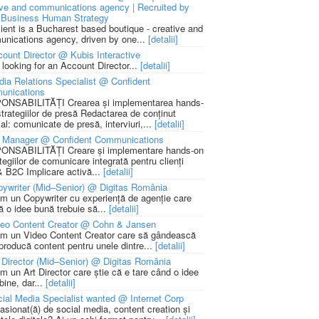
ive and communications agency | Recruited by
Business Human Strategy
lient is a Bucharest based boutique - creative and
nications agency, driven by one...
[detalii]
ount Director @ Kubis Interactive
 looking for an Account Director...
[detalii]
ia Relations Specialist @ Confident
unications
NSABILITĂȚI Crearea și implementarea hands-
strategiilor de presă Redactarea de conținut
ial: comunicate de presă, interviuri,...
[detalii]
 Manager @ Confident Communications
NSABILITĂȚI Creare și implementare hands-on
tegiilor de comunicare integrată pentru clienți
 B2C Implicare activă...
[detalii]
ywriter (Mid–Senior) @ Digitas România
m un Copywriter cu experiență de agenție care
ă o idee bună trebuie să...
[detalii]
deo Content Creator @ Cohn & Jansen
m un Video Content Creator care să gândească
 producă content pentru unele dintre...
[detalii]
 Director (Mid–Senior) @ Digitas România
m un Art Director care știe că e tare când o idee
bine, dar...
[detalii]
ial Media Specialist wanted @ Internet Corp
pasionat(ă) de social media, content creation și