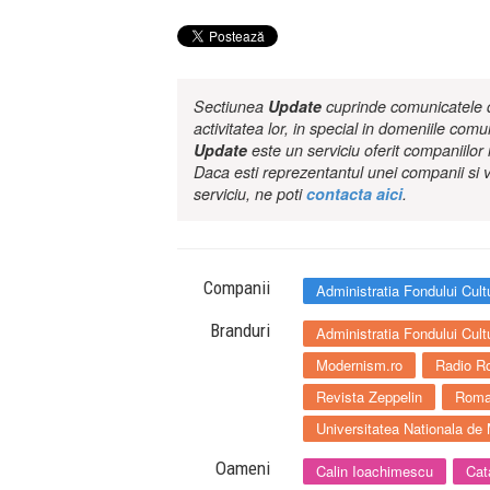
Sectiunea
Update
cuprinde comunicatele de
activitatea lor, in special in domeniile comu
Update
este un serviciu oferit companiilo
Daca esti reprezentantul unei companii si v
serviciu, ne poti
contacta aici
.
Companii
Administratia Fondului Cul
Branduri
Administratia Fondului Cult
Modernism.ro
Radio Ro
Revista Zeppelin
Roman
Universitatea Nationala de
Oameni
Calin Ioachimescu
Cat