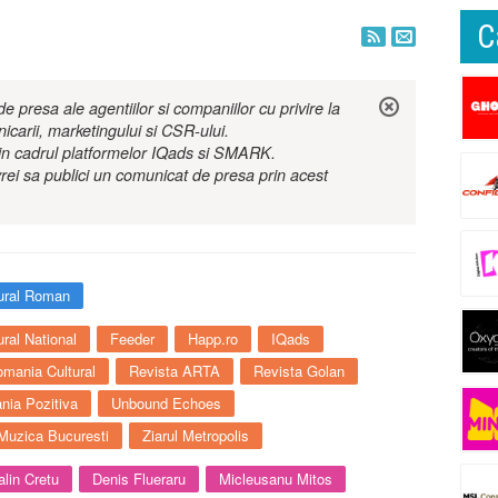
C
 presa ale agentiilor si companiilor cu privire la
nicarii, marketingului si CSR-ului.
r in cadrul platformelor IQads si SMARK.
rei sa publici un comunicat de presa prin acest
tural Roman
ural National
Feeder
Happ.ro
IQads
mania Cultural
Revista ARTA
Revista Golan
ia Pozitiva
Unbound Echoes
 Muzica Bucuresti
Ziarul Metropolis
alin Cretu
Denis Flueraru
Micleusanu Mitos