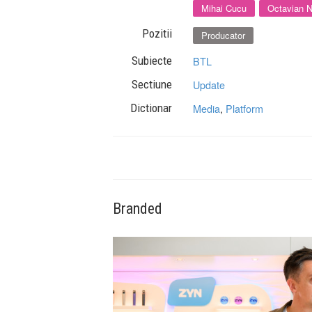
Mihai Cucu
Octavian 
Pozitii
Producator
Subiecte
BTL
Sectiune
Update
Dictionar
Media
,
Platform
Branded