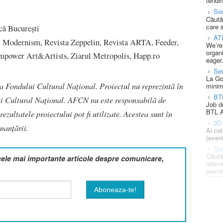
tendin
Soc
Căută
care 
că București
AT
 Modernism, Revista Zeppelin, Revista ARTA, Feeder,
We’re
organi
Empower Art&Artists, Ziarul Metropolis, Happ.ro
eager
Se
La Go
ia Fondului Cultural Național. Proiectul nu reprezintă în
minim
BT
i Cultural Național. AFCN nu este responsabilă de
Job d
BTL A
ezultatele proiectului pot fi utilizate. Acestea sunt în
3D 
nanțării.
Ai ce
(eveni
Spe
Căută
cele mai importante articole despre comunicare,
releva
premi