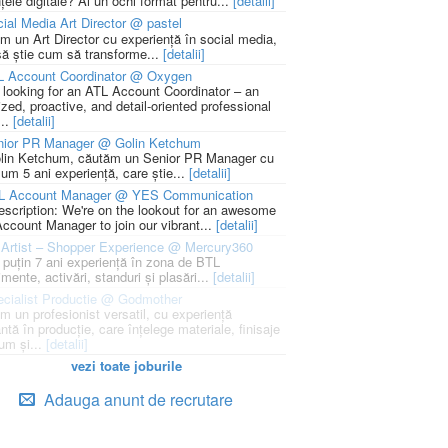
țele digitale? Ai un ochi format pentru...
[detalii]
ial Media Art Director @ pastel
m un Art Director cu experiență în social media,
să știe cum să transforme...
[detalii]
L Account Coordinator @ Oxygen
 looking for an ATL Account Coordinator – an
zed, proactive, and detail-oriented professional
...
[detalii]
nior PR Manager @ Golin Ketchum
lin Ketchum, căutăm un Senior PR Manager cu
um 5 ani experiență, care știe...
[detalii]
L Account Manager @ YES Communication
escription: We're on the lookout for an awesome
ccount Manager to join our vibrant...
[detalii]
Artist – Shopper Experience @ Mercury360
l puțin 7 ani experiență în zona de BTL
mente, activări, standuri și plasări...
[detalii]
cialist Productie @ Godmother
m un profesionist versatil, cu experiență
ntă în producție, care înțelege materiale, finisaje
um și...
[detalii]
vezi toate joburile
Adauga anunt de recrutare