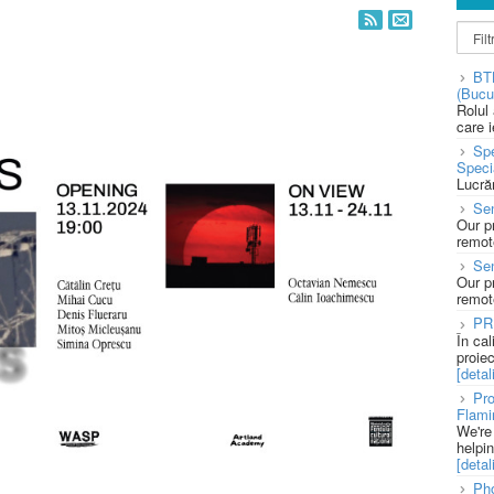
BT
(Bucu
Rolul
care 
Spe
Speci
Lucră
Sen
Our p
remote
Se
Our p
remote
PR
În ca
proie
[detali
Pro
Flami
We're
helpi
[detali
Pho