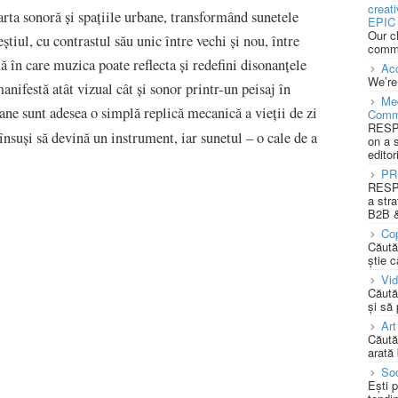
creat
arta sonoră și spațiile urbane, transformând sunetele
EPIC 
Our c
știul, cu contrastul său unic între vechi și nou, între
commu
ă în care muzica poate reflecta și redefini disonanțele
Acc
We’re
manifestă atât vizual cât și sonor printr-un peisaj în
Med
ne sunt adesea o simplă replică mecanică a vieții de zi
Comm
RESPO
însuși să devină un instrument, iar sunetul – o cale de a
on a 
editor
PR
RESPO
a stra
B2B &
Cop
Căută
știe c
Vi
Căută
și să
Art
Căută
arată 
Soc
Ești 