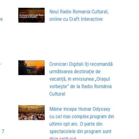
Noul Radio Romania Cultural,
re
online cu Craft Interactive
-
Cronicari Digitali îți recomandă
următoarea destinație de
vacanță, în emisiunea „Orașul
vorbește” de la Radio România
Cultural
Mâine începe Hoinar.Odyssey
cu cel mai complex program din
ultimii opt ani. O parte din
- 7
spectacolele din program sunt
deja sold-out