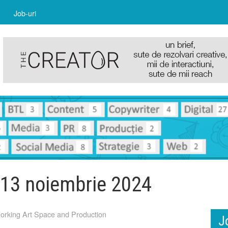
Job-uri
13 noiembrie 2024
king Art Space and Production
J