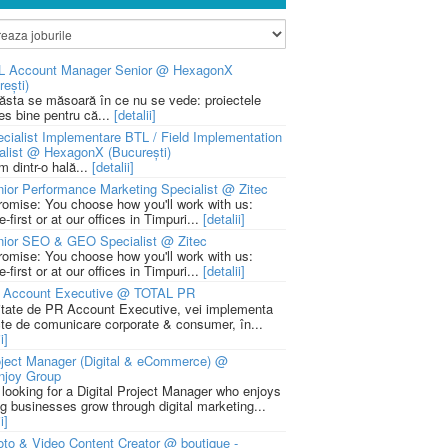
L Account Manager Senior @ HexagonX
rești)
 ăsta se măsoară în ce nu se vede: proiectele
ies bine pentru că...
[detalii]
cialist Implementare BTL / Field Implementation
alist @ HexagonX (București)
m dintr-o hală...
[detalii]
ior Performance Marketing Specialist @ Zitec
romise: You choose how you'll work with us:
-first or at our offices in Timpuri...
[detalii]
nior SEO & GEO Specialist @ Zitec
romise: You choose how you'll work with us:
-first or at our offices in Timpuri...
[detalii]
 Account Executive @ TOTAL PR
litate de PR Account Executive, vei implementa
cte de comunicare corporate & consumer, în...
i]
ject Manager (Digital & eCommerce) @
njoy Group
 looking for a Digital Project Manager who enjoys
ng businesses grow through digital marketing...
i]
to & Video Content Creator @ boutique -