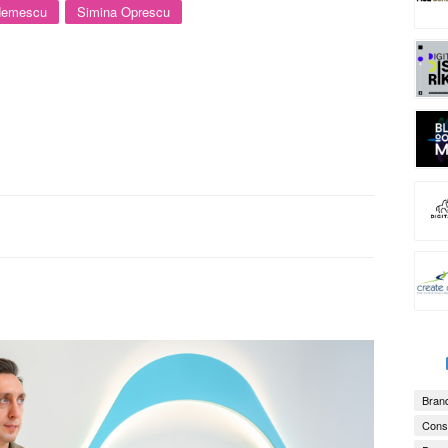
Nemescu
Simina Oprescu
Brand
Consu