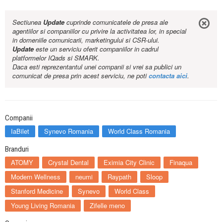
Sectiunea
Update
cuprinde comunicatele de presa ale
agentiilor si companiilor cu privire la activitatea lor, in special
in domeniile comunicarii, marketingului si CSR-ului.
Update
este un serviciu oferit companiilor in cadrul
platformelor IQads si SMARK.
Daca esti reprezentantul unei companii si vrei sa publici un
comunicat de presa prin acest serviciu, ne poti
contacta aici
.
Companii
IaBilet
Synevo Romania
World Class Romania
Branduri
ATOMY
Crystal Dental
Eximia City Clinic
Finaqua
Modern Wellness
neumi
Raypath
Sloop
Stanford Medicine
Synevo
World Class
Young Living Romania
Zifelle meno