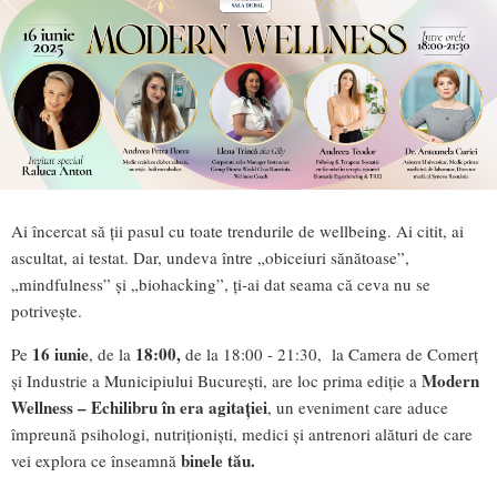
Ai încercat să ții pasul cu toate trendurile de wellbeing. Ai citit, ai
ascultat, ai testat. Dar, undeva între „obiceiuri sănătoase”,
„mindfulness” și „biohacking”, ți-ai dat seama că ceva nu se
potrivește.
16 iunie
18:00,
Pe
, de la
de la 18:00 - 21:30, la Camera de Comerț
Modern
și Industrie a Municipiului București, are loc prima ediție a
Wellness – Echilibru în era agitației
, un eveniment care aduce
împreună psihologi, nutriționiști, medici și antrenori alături de care
binele tău.
vei explora ce înseamnă