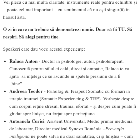
Vei pleca cu mai multă claritate, instrumente reale pentru echilibru și
– poate cel mai important – cu sentimentul că nu ești singur(ă) în
haosul ăsta.
O zi în care nu trebuie să demonstrezi nimic.
Doar să fii TU. Să
respiri. Să alegi pentru tine.
Speakeri care dau voce acestei experiențe:
Raluca Anton
- Doctor în psihologie, autor, psihoterapeut.
Cunoscută pentru stilul ei cald, direct și empatic, Raluca te va
ajuta să înțelegi ce se ascunde în spatele presiunii de a fi
„bine”.
Andreea Teodor
- Psiholog & Terapeut Somatic cu formări în
terapie traumei (Somatic Experiencing & TRE). Vorbește despre
cum corpul reține stresul, trauma, efortul – și despre cum poate fi
ghidat spre liniște, nu forțat spre perfecțiune.
Antoanela Curici
, Asistent Universitar, Medic primar medicină
de laborator, Director medical Synevo România –
Prevenția
inteligentă
ne poate salva nu doar sănătatea, ci și liniștea – cum