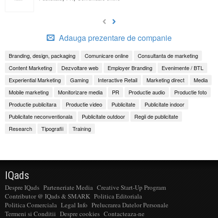
Adauga prezentare de companie
Branding, design, packaging
Comunicare online
Consultanta de marketing
Content Marketing
Dezvoltare web
Employer Branding
Evenimente / BTL
Experiential Marketing
Gaming
Interactive Retail
Marketing direct
Media
Mobile marketing
Monitorizare media
PR
Productie audio
Productie foto
Productie publicitara
Productie video
Publicitate
Publicitate indoor
Publicitate neconventionala
Publicitate outdoor
Regii de publicitate
Research
Tipografii
Training
IQads
Despre IQads
Parteneriate Media
Creative Start-Up Program
Contributor @ IQads & SMARK
Politica Editoriala
Politica Comerciala
Legal Info
Prelucrarea Datelor Personale
Termeni si Conditii
Despre cookies
Contacteaza-ne