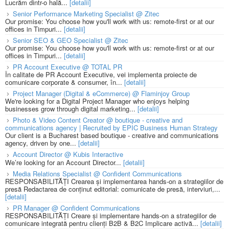
Lucrăm dintr-o hală...
[detalii]
Senior Performance Marketing Specialist @ Zitec
Our promise: You choose how you'll work with us: remote-first or at our
offices in Timpuri...
[detalii]
Senior SEO & GEO Specialist @ Zitec
Our promise: You choose how you'll work with us: remote-first or at our
offices in Timpuri...
[detalii]
PR Account Executive @ TOTAL PR
În calitate de PR Account Executive, vei implementa proiecte de
comunicare corporate & consumer, în...
[detalii]
Project Manager (Digital & eCommerce) @ Flaminjoy Group
We're looking for a Digital Project Manager who enjoys helping
businesses grow through digital marketing...
[detalii]
Photo & Video Content Creator @ boutique - creative and
communications agency | Recruited by EPIC Business Human Strategy
Our client is a Bucharest based boutique - creative and communications
agency, driven by one...
[detalii]
Account Director @ Kubis Interactive
We’re looking for an Account Director...
[detalii]
Media Relations Specialist @ Confident Communications
RESPONSABILITĂȚI Crearea și implementarea hands-on a strategiilor de
presă Redactarea de conținut editorial: comunicate de presă, interviuri,...
[detalii]
PR Manager @ Confident Communications
RESPONSABILITĂȚI Creare și implementare hands-on a strategiilor de
comunicare integrată pentru clienți B2B & B2C Implicare activă...
[detalii]