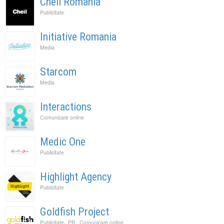
Cheil Romania
Publicitate
Initiative Romania
Media
Starcom
Media
Interactions
Comunicare online
Medic One
Publicitate
Highlight Agency
Publicitate
Goldfish Project
,
,
Publicitate
PR
Comunicare online