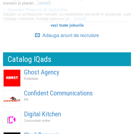
standuri și plasări...
[detalii]
Specialist Productie @ Godmother
Căutăm un profesionist versatil, cu experiență relevantă în producție, care
înțelege materiale, finisaje premium și...
[detalii]
vezi toate joburile
Adauga anunt de recrutare
Catalog IQads
Ghost Agency
Publicitate
Confident Communications
PR
Digital Kitchen
Comunicare online