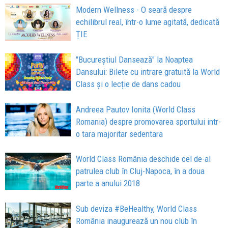
Modern Wellness - O seară despre
echilibrul real, într-o lume agitată, dedicată
ȚIE
"Bucureștiul Dansează" la Noaptea
Dansului: Bilete cu intrare gratuită la World
Class și o lecție de dans cadou
Andreea Pautov Ionita (World Class
Romania) despre promovarea sportului intr-
o tara majoritar sedentara
World Class România deschide cel de-al
patrulea club în Cluj-Napoca, în a doua
parte a anului 2018
Sub deviza #BeHealthy, World Class
România inaugurează un nou club în