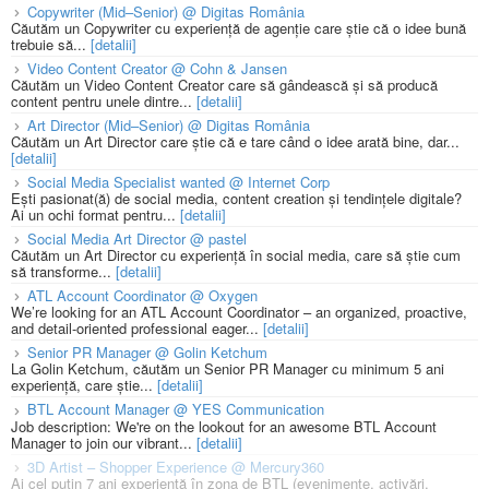
Copywriter (Mid–Senior) @ Digitas România
Căutăm un Copywriter cu experiență de agenție care știe că o idee bună
trebuie să...
[detalii]
Video Content Creator @ Cohn & Jansen
Căutăm un Video Content Creator care să gândească și să producă
content pentru unele dintre...
[detalii]
Art Director (Mid–Senior) @ Digitas România
Căutăm un Art Director care știe că e tare când o idee arată bine, dar...
[detalii]
Social Media Specialist wanted @ Internet Corp
Ești pasionat(ă) de social media, content creation și tendințele digitale?
Ai un ochi format pentru...
[detalii]
Social Media Art Director @ pastel
Căutăm un Art Director cu experiență în social media, care să știe cum
să transforme...
[detalii]
ATL Account Coordinator @ Oxygen
We’re looking for an ATL Account Coordinator – an organized, proactive,
and detail-oriented professional eager...
[detalii]
Senior PR Manager @ Golin Ketchum
La Golin Ketchum, căutăm un Senior PR Manager cu minimum 5 ani
experiență, care știe...
[detalii]
BTL Account Manager @ YES Communication
Job description: We're on the lookout for an awesome BTL Account
Manager to join our vibrant...
[detalii]
3D Artist – Shopper Experience @ Mercury360
Ai cel puțin 7 ani experiență în zona de BTL (evenimente, activări,