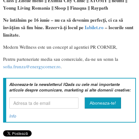
Class || Zifelle meno || Eximia City Clinic || ATOMY || neumi ||
Young Living Romania || Sloop || Finaqua || Raypath
Ne întâlnim pe 16 iunie – nu ca să devenim perfecți, ci ca să
învățăm să fim bine. Rezervă-ți locul pe
Iabilet.ro
– locurile sunt
limitate.
Modern Wellness este un concept al agentiei PR CORNER,
Pentru parteneriate media sau comerciale, da-ne un semn la
sofia.frunza@energycorner.ro
.
Aboneaza-te la newsletterul IQads cu cele mai importante
articole despre comunicare, marketing si alte domenii creative:
Info