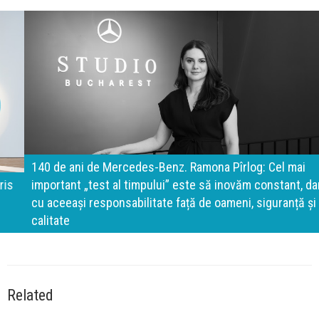
140 de ani de Mercedes-Benz. Ramona Pîrlog: Cel mai
important „test al timpului” este să inovăm constant, dar
cu aceeași responsabilitate față de oameni, siguranță și
calitate
Related