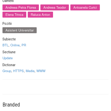
Oameni
Andreea Petra Florea
Andreea Teodor
Antoanela Curici
Elena Trinca
Raluca Anton
Pozitii
Asistent Universitar
Subiecte
BTL
,
Online
,
PR
Sectiune
Update
Dictionar
Group
,
HTTPS
,
Media
,
WWW
Branded