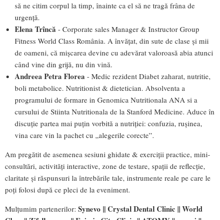
să ne citim corpul la timp, înainte ca el să ne tragă frâna de
urgență.
Elena Trîncă
- Corporate sales Manager & Instructor Group
Fitness World Class România. A învățat, din sute de clase și mii
de oameni, că mișcarea devine cu adevărat valoroasă abia atunci
când vine din grijă, nu din vină.
Andreea Petra Florea
- Medic rezident Diabet zaharat, nutritie,
boli metabolice. Nutritionist & dietetician. Absolventa a
programului de formare in Genomica Nutritionala ANA si a
cursului de Stiinta Nutritionala de la Stanford Medicine. Aduce în
discuție partea mai puțin vorbită a nutriției: confuzia, rușinea,
vina care vin la pachet cu „alegerile corecte”.
Am pregătit de asemenea sesiuni ghidate & exerciții practice, mini-
consultări, activități interactive, zone de testare, spații de reflecție,
claritate și răspunsuri la întrebările tale, instrumente reale pe care le
poți folosi după ce pleci de la eveniment.
Synevo || Crystal Dental Clinic || World
Mulțumim partenerilor: