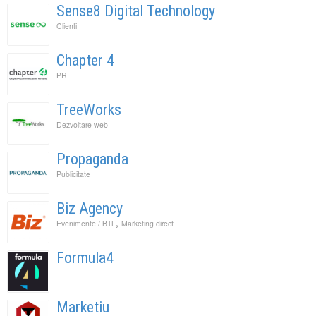
Sense8 Digital Technology
Clienti
Chapter 4
PR
TreeWorks
Dezvoltare web
Propaganda
Publicitate
Biz Agency
,
Evenimente / BTL
Marketing direct
Formula4
Marketiu