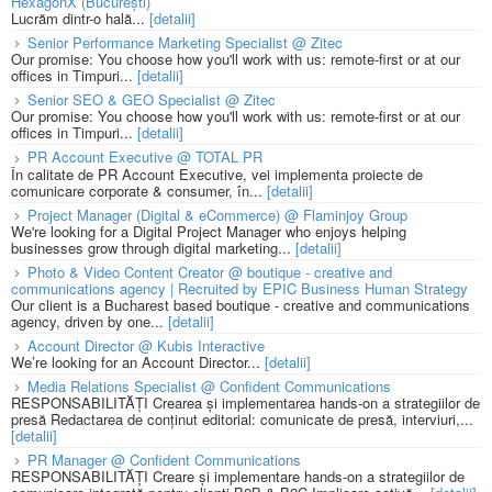
HexagonX (București)
Lucrăm dintr-o hală...
[detalii]
Senior Performance Marketing Specialist @ Zitec
Our promise: You choose how you'll work with us: remote-first or at our
offices in Timpuri...
[detalii]
Senior SEO & GEO Specialist @ Zitec
Our promise: You choose how you'll work with us: remote-first or at our
offices in Timpuri...
[detalii]
PR Account Executive @ TOTAL PR
În calitate de PR Account Executive, vei implementa proiecte de
comunicare corporate & consumer, în...
[detalii]
Project Manager (Digital & eCommerce) @ Flaminjoy Group
We're looking for a Digital Project Manager who enjoys helping
businesses grow through digital marketing...
[detalii]
Photo & Video Content Creator @ boutique - creative and
communications agency | Recruited by EPIC Business Human Strategy
Our client is a Bucharest based boutique - creative and communications
agency, driven by one...
[detalii]
Account Director @ Kubis Interactive
We’re looking for an Account Director...
[detalii]
Media Relations Specialist @ Confident Communications
RESPONSABILITĂȚI Crearea și implementarea hands-on a strategiilor de
presă Redactarea de conținut editorial: comunicate de presă, interviuri,...
[detalii]
PR Manager @ Confident Communications
RESPONSABILITĂȚI Creare și implementare hands-on a strategiilor de