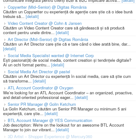
comunicare integrată pentru clienți B2B & B2C Implicare activă...
[detalii]
Copywriter (Mid–Senior) @ Digitas România
Căutăm un Copywriter cu experiență de agenție care știe că o idee bună
trebuie să...
[detalii]
Video Content Creator @ Cohn & Jansen
Căutăm un Video Content Creator care să gândească și să producă
content pentru unele dintre...
[detalii]
Art Director (Mid–Senior) @ Digitas România
Căutăm un Art Director care știe că e tare când o idee arată bine, dar...
[detalii]
Social Media Specialist wanted @ Internet Corp
Ești pasionat(ă) de social media, content creation și tendințele digitale?
Ai un ochi format pentru...
[detalii]
Social Media Art Director @ pastel
Căutăm un Art Director cu experiență în social media, care să știe cum
să transforme...
[detalii]
ATL Account Coordinator @ Oxygen
We’re looking for an ATL Account Coordinator – an organized, proactive,
and detail-oriented professional eager...
[detalii]
Senior PR Manager @ Golin Ketchum
La Golin Ketchum, căutăm un Senior PR Manager cu minimum 5 ani
experiență, care știe...
[detalii]
BTL Account Manager @ YES Communication
Job description: We're on the lookout for an awesome BTL Account
Manager to join our vibrant...
[detalii]
3D Artist – Shopper Experience @ Mercury360