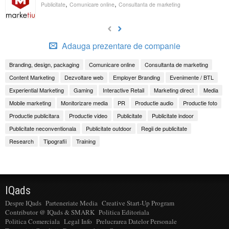
,
,
Publicitate
Comunicare online
Consultanta de marketing
Adauga prezentare de companie
Branding, design, packaging
Comunicare online
Consultanta de marketing
Content Marketing
Dezvoltare web
Employer Branding
Evenimente / BTL
Experiential Marketing
Gaming
Interactive Retail
Marketing direct
Media
Mobile marketing
Monitorizare media
PR
Productie audio
Productie foto
Productie publicitara
Productie video
Publicitate
Publicitate indoor
Publicitate neconventionala
Publicitate outdoor
Regii de publicitate
Research
Tipografii
Training
IQads
Despre IQads
Parteneriate Media
Creative Start-Up Program
Contributor @ IQads & SMARK
Politica Editoriala
Politica Comerciala
Legal Info
Prelucrarea Datelor Personale