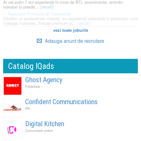
Ai cel puțin 7 ani experiență în zona de BTL (evenimente, activări,
standuri și plasări...
[detalii]
Specialist Productie @ Godmother
Căutăm un profesionist versatil, cu experiență relevantă în producție, care
înțelege materiale, finisaje premium și...
[detalii]
vezi toate joburile
Adauga anunt de recrutare
Catalog IQads
Ghost Agency
Publicitate
Confident Communications
PR
Digital Kitchen
Comunicare online