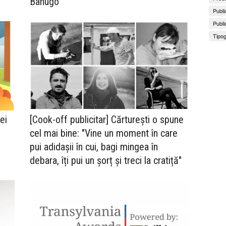
Banugo
Publi
Publi
Tipog
ei
[Cook-off publicitar] Cărturești o spune
cel mai bine: "Vine un moment în care
pui adidașii în cui, bagi mingea în
debara, îți pui un șorț și treci la cratiță"