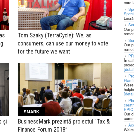
care 
Spe
Speci
Lucră
Sen
Our p
remote
as
Tom Szaky (TerraCycle): We, as
Se
ng
consumers, can use our money to vote
Our p
remote
for the future we want
PR
În ca
proie
[detali
Pro
Flami
We're
helpi
[detali
Pho
creat
EPIC 
SMARK
Our c
commu
s și
BusinessMark prezintă proiectul “Tax &
Acc
Finance Forum 2018”
We’re