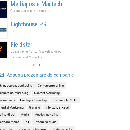
Mediaposte Martech
Consultanta de marketing
Lighthouse PR
PR
Fieldstar
,
,
Evenimente / BTL
Marketing direct
Experiential Marketing
Adauga prezentare de companie
ing, design, packaging
Comunicare online
ltanta de marketing
Content Marketing
oltare web
Employer Branding
Evenimente / BTL
iential Marketing
Gaming
Interactive Retail
ting direct
Media
Mobile marketing
orizare media
PR
Productie audio
ctie foto
Productie publicitara
Productie video