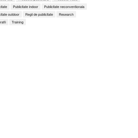
citate
Publicitate indoor
Publicitate neconventionala
citate outdoor
Regii de publicitate
Research
rafii
Training