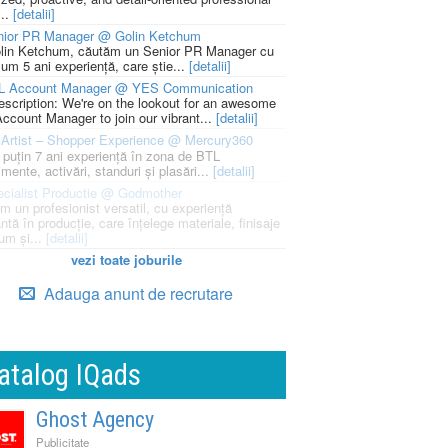
...
[detalii]
nior PR Manager @ Golin Ketchum
lin Ketchum, căutăm un Senior PR Manager cu
um 5 ani experiență, care știe...
[detalii]
L Account Manager @ YES Communication
escription: We're on the lookout for an awesome
ccount Manager to join our vibrant...
[detalii]
Artist – Shopper Experience @ Mercury360
l puțin 7 ani experiență în zona de BTL
mente, activări, standuri și plasări...
[detalii]
cialist Productie @ Godmother
m un profesionist versatil, cu experiență
ntă în producție, care înțelege materiale, finisaje
um și...
[detalii]
vezi toate joburile
Adauga anunt de recrutare
atalog IQads
Ghost Agency
Publicitate