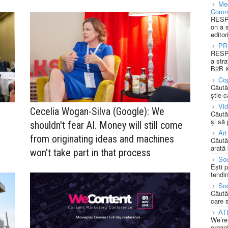
Med
Comm
RESPO
on a 
editor
PR
RESPO
a stra
B2B &
Cop
Căută
știe c
Vi
Cecelia Wogan-Silva (Google): We
Căută
și să
shouldn't fear AI. Money will still come
Art
from originating ideas and machines
Căută
arată 
won't take part in that process
Soc
Ești 
tendin
Soc
Căută
care 
AT
We’re
organi