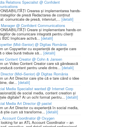
ia Relations Specialist @ Confident
unications
NSABILITĂȚI Crearea și implementarea hands-
strategiilor de presă Redactarea de conținut
ial: comunicate de presă, interviuri,...
[detalii]
 Manager @ Confident Communications
NSABILITĂȚI Creare și implementare hands-on
tegiilor de comunicare integrată pentru clienți
 B2C Implicare activă...
[detalii]
ywriter (Mid–Senior) @ Digitas România
m un Copywriter cu experiență de agenție care
ă o idee bună trebuie să...
[detalii]
deo Content Creator @ Cohn & Jansen
m un Video Content Creator care să gândească
 producă content pentru unele dintre...
[detalii]
 Director (Mid–Senior) @ Digitas România
m un Art Director care știe că e tare când o idee
bine, dar...
[detalii]
ial Media Specialist wanted @ Internet Corp
pasionat(ă) de social media, content creation și
țele digitale? Ai un ochi format pentru...
[detalii]
ial Media Art Director @ pastel
m un Art Director cu experiență în social media,
să știe cum să transforme...
[detalii]
L Account Coordinator @ Oxygen
 looking for an ATL Account Coordinator – an
zed, proactive, and detail-oriented professional