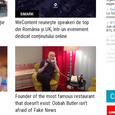
eager
Se
La Go
SMARK
minim
ție
WeContent reunește speakeri de top
BT
Job d
din România și UK, într-un eveniment
BTL A
dedicat conținutului online
3D 
Ai ce
(eveni
Spe
Căută
releva
premi
C
Founder of the most famous restaurant
that doesn't exist: Oobah Butler isn't
afraid of Fake News