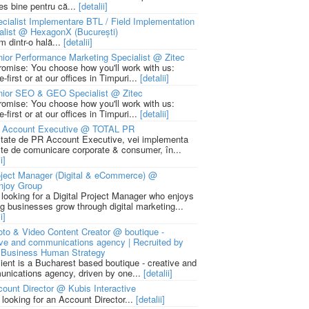
ies bine pentru că...
[detalii]
cialist Implementare BTL / Field Implementation
alist @ HexagonX (București)
m dintr-o hală...
[detalii]
ior Performance Marketing Specialist @ Zitec
romise: You choose how you'll work with us:
-first or at our offices in Timpuri...
[detalii]
nior SEO & GEO Specialist @ Zitec
romise: You choose how you'll work with us:
-first or at our offices in Timpuri...
[detalii]
 Account Executive @ TOTAL PR
litate de PR Account Executive, vei implementa
cte de comunicare corporate & consumer, în...
i]
ject Manager (Digital & eCommerce) @
njoy Group
 looking for a Digital Project Manager who enjoys
ng businesses grow through digital marketing...
i]
to & Video Content Creator @ boutique -
ive and communications agency | Recruited by
Business Human Strategy
lient is a Bucharest based boutique - creative and
nications agency, driven by one...
[detalii]
ount Director @ Kubis Interactive
 looking for an Account Director...
[detalii]