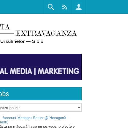
obs
L Account Manager Senior @ HexagonX
rești)
 ăsta se măsoară în ce nu se vede: proiectele