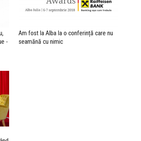
u,
Am fost la Alba la o conferință care nu
ue -
seamănă cu nimic
Când