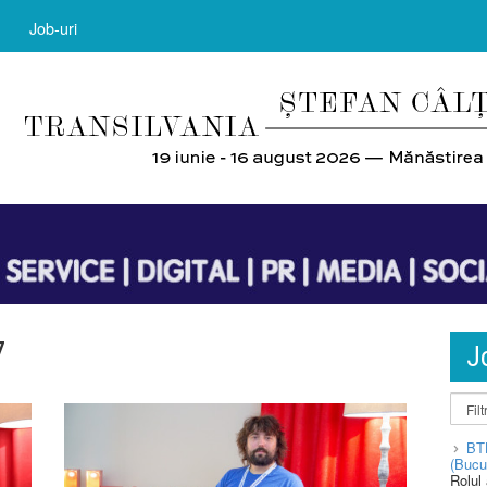
Job-uri
7
J
BT
(Bucu
Rolul