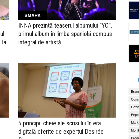
SMARK
INNA prezintă teaserul albumului “YO”,
ul
primul album în limba spaniolă compus
 la
integral de artistă
Brand
Consu
Dezv
Exper
5 principii cheie ale scrisului în era
Marke
Monit
digitală oferite de expertul Desirée
Produ