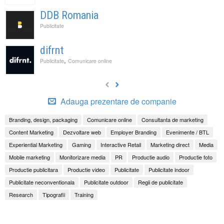
DDB Romania
Publicitate
difrnt
,
Publicitate
Comunicare online
Adauga prezentare de companie
Branding, design, packaging
Comunicare online
Consultanta de marketing
Content Marketing
Dezvoltare web
Employer Branding
Evenimente / BTL
Experiential Marketing
Gaming
Interactive Retail
Marketing direct
Media
Mobile marketing
Monitorizare media
PR
Productie audio
Productie foto
Productie publicitara
Productie video
Publicitate
Publicitate indoor
Publicitate neconventionala
Publicitate outdoor
Regii de publicitate
Research
Tipografii
Training