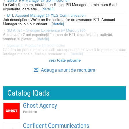
Senior PR Manager @ Golin Ketchum
La Golin Ketchum, căutăm un Senior PR Manager cu minimum 5 ani
experiență, care știe...
[detalii]
BTL Account Manager @ YES Communication
Job description: We're on the lookout for an awesome BTL Account
Manager to join our vibrant...
[detalii]
3D Artist – Shopper Experience @ Mercury360
Ai cel puțin 7 ani experiență în zona de BTL (evenimente, activări,
standuri și plasări...
[detalii]
Specialist Productie @ Godmother
Căutăm un profesionist versatil, cu experiență relevantă în producție, care
înțelege materiale, finisaje premium și...
[detalii]
vezi toate joburile
Adauga anunt de recrutare
Catalog IQads
Ghost Agency
Publicitate
Confident Communications