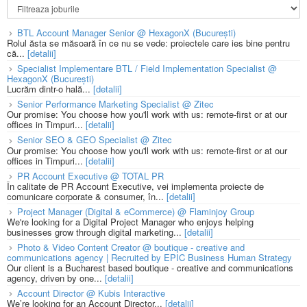
BTL Account Manager Senior @ HexagonX (București)
Rolul ăsta se măsoară în ce nu se vede: proiectele care ies bine pentru
că...
[detalii]
Specialist Implementare BTL / Field Implementation Specialist @
HexagonX (București)
Lucrăm dintr-o hală...
[detalii]
Senior Performance Marketing Specialist @ Zitec
Our promise: You choose how you'll work with us: remote-first or at our
offices in Timpuri...
[detalii]
Senior SEO & GEO Specialist @ Zitec
Our promise: You choose how you'll work with us: remote-first or at our
offices in Timpuri...
[detalii]
PR Account Executive @ TOTAL PR
În calitate de PR Account Executive, vei implementa proiecte de
comunicare corporate & consumer, în...
[detalii]
Project Manager (Digital & eCommerce) @ Flaminjoy Group
We're looking for a Digital Project Manager who enjoys helping
businesses grow through digital marketing...
[detalii]
Photo & Video Content Creator @ boutique - creative and
communications agency | Recruited by EPIC Business Human Strategy
Our client is a Bucharest based boutique - creative and communications
agency, driven by one...
[detalii]
Account Director @ Kubis Interactive
We’re looking for an Account Director...
[detalii]