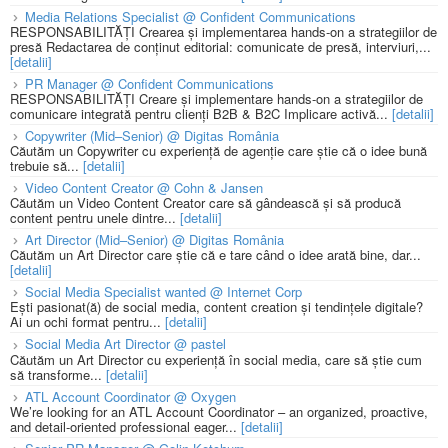
Media Relations Specialist @ Confident Communications
RESPONSABILITĂȚI Crearea și implementarea hands-on a strategiilor de
presă Redactarea de conținut editorial: comunicate de presă, interviuri,...
[detalii]
PR Manager @ Confident Communications
RESPONSABILITĂȚI Creare și implementare hands-on a strategiilor de
comunicare integrată pentru clienți B2B & B2C Implicare activă...
[detalii]
Copywriter (Mid–Senior) @ Digitas România
Căutăm un Copywriter cu experiență de agenție care știe că o idee bună
trebuie să...
[detalii]
Video Content Creator @ Cohn & Jansen
Căutăm un Video Content Creator care să gândească și să producă
content pentru unele dintre...
[detalii]
Art Director (Mid–Senior) @ Digitas România
Căutăm un Art Director care știe că e tare când o idee arată bine, dar...
[detalii]
Social Media Specialist wanted @ Internet Corp
Ești pasionat(ă) de social media, content creation și tendințele digitale?
Ai un ochi format pentru...
[detalii]
Social Media Art Director @ pastel
Căutăm un Art Director cu experiență în social media, care să știe cum
să transforme...
[detalii]
ATL Account Coordinator @ Oxygen
We’re looking for an ATL Account Coordinator – an organized, proactive,
and detail-oriented professional eager...
[detalii]