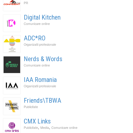
PR
Digital Kitchen
Comunicare online
ADC*RO
Organizatii profesionale
Nerds & Words
Comunicare online
IAA Romania
Organizatii profesionale
Friends\TBWA
Publicitate
CMX Links
,
,
Publicitate
Media
Comunicare online