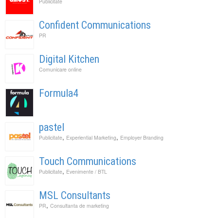
Publicitate
Confident Communications
PR
Digital Kitchen
Comunicare online
Formula4
pastel
,
,
Publicitate
Experiential Marketing
Employer Branding
Touch Communications
,
Publicitate
Evenimente / BTL
MSL Consultants
,
PR
Consultanta de marketing