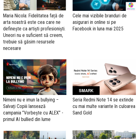
Maria Nicola: Fidelitatea față de
Cele mai vizibile branduri de
arta noastră este cea care ne
asigurari in online si pe
definește ca artiști profesioniști.
Facebook in luna mai 2025
Uneori nu e suficient să creem,
trebuie să găsim resursele
necesare
SMARK
Nimeni nu e imun la bullying –
Seria Redmi Note 14 se extinde
Salvați Copiii lansează
cu mai multe variante în culoarea
campania ”Vorbește cu ALEX” -
Sand Gold
primul AI bullied din lume