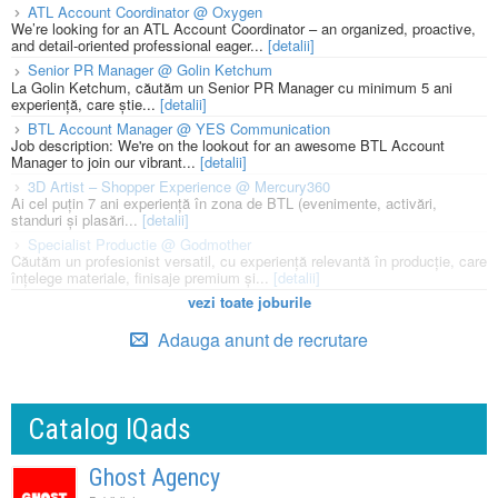
ATL Account Coordinator @ Oxygen
We’re looking for an ATL Account Coordinator – an organized, proactive,
and detail-oriented professional eager...
[detalii]
Senior PR Manager @ Golin Ketchum
La Golin Ketchum, căutăm un Senior PR Manager cu minimum 5 ani
experiență, care știe...
[detalii]
BTL Account Manager @ YES Communication
Job description: We're on the lookout for an awesome BTL Account
Manager to join our vibrant...
[detalii]
3D Artist – Shopper Experience @ Mercury360
Ai cel puțin 7 ani experiență în zona de BTL (evenimente, activări,
standuri și plasări...
[detalii]
Specialist Productie @ Godmother
Căutăm un profesionist versatil, cu experiență relevantă în producție, care
înțelege materiale, finisaje premium și...
[detalii]
vezi toate joburile
Adauga anunt de recrutare
Catalog IQads
Ghost Agency