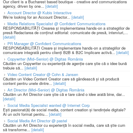
Our client is a Bucharest based boutique - creative and communications
agency, driven by one...
[detalii]
Account Director @ Kubis Interactive
We’re looking for an Account Director...
[detalii]
Media Relations Specialist @ Confident Communications
RESPONSABILITĂȚI Crearea și implementarea hands-on a strategiilor de
presă Redactarea de conținut editorial: comunicate de presă, interviuri,...
[detalii]
PR Manager @ Confident Communications
RESPONSABILITĂȚI Creare și implementare hands-on a strategiilor de
comunicare integrată pentru clienți B2B & B2C Implicare activă...
[detalii]
Copywriter (Mid–Senior) @ Digitas România
Căutăm un Copywriter cu experiență de agenție care știe că o idee bună
trebuie să...
[detalii]
Video Content Creator @ Cohn & Jansen
Căutăm un Video Content Creator care să gândească și să producă
content pentru unele dintre...
[detalii]
Art Director (Mid–Senior) @ Digitas România
Căutăm un Art Director care știe că e tare când o idee arată bine, dar...
[detalii]
Social Media Specialist wanted @ Internet Corp
Ești pasionat(ă) de social media, content creation și tendințele digitale?
Ai un ochi format pentru...
[detalii]
Social Media Art Director @ pastel
Căutăm un Art Director cu experiență în social media, care să știe cum
să transforme...
[detalii]