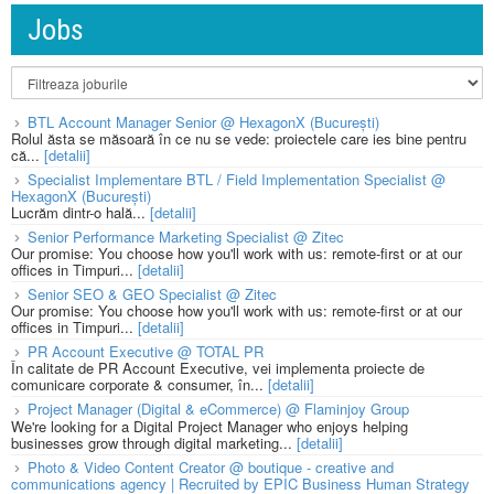
Jobs
BTL Account Manager Senior @ HexagonX (București)
Rolul ăsta se măsoară în ce nu se vede: proiectele care ies bine pentru
că...
[detalii]
Specialist Implementare BTL / Field Implementation Specialist @
HexagonX (București)
Lucrăm dintr-o hală...
[detalii]
Senior Performance Marketing Specialist @ Zitec
Our promise: You choose how you'll work with us: remote-first or at our
offices in Timpuri...
[detalii]
Senior SEO & GEO Specialist @ Zitec
Our promise: You choose how you'll work with us: remote-first or at our
offices in Timpuri...
[detalii]
PR Account Executive @ TOTAL PR
În calitate de PR Account Executive, vei implementa proiecte de
comunicare corporate & consumer, în...
[detalii]
Project Manager (Digital & eCommerce) @ Flaminjoy Group
We're looking for a Digital Project Manager who enjoys helping
businesses grow through digital marketing...
[detalii]
Photo & Video Content Creator @ boutique - creative and
communications agency | Recruited by EPIC Business Human Strategy