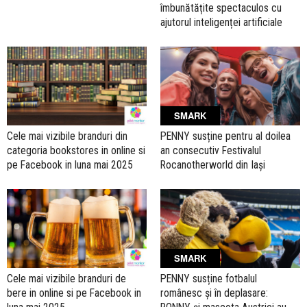
îmbunătățite spectaculos cu
ajutorul inteligenței artificiale
SMARK
Cele mai vizibile branduri din
PENNY susține pentru al doilea
categoria bookstores in online si
an consecutiv Festivalul
pe Facebook in luna mai 2025
Rocanotherworld din Iași
SMARK
Cele mai vizibile branduri de
PENNY susține fotbalul
bere in online si pe Facebook in
românesc și în deplasare: