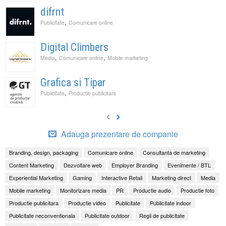
difrnt
,
Publicitate
Comunicare online
Digital Climbers
,
,
Media
Comunicare online
Mobile marketing
Grafica si Tipar
,
Publicitate
Productie publicitara
Adauga prezentare de companie
Branding, design, packaging
Comunicare online
Consultanta de marketing
Content Marketing
Dezvoltare web
Employer Branding
Evenimente / BTL
Experiential Marketing
Gaming
Interactive Retail
Marketing direct
Media
Mobile marketing
Monitorizare media
PR
Productie audio
Productie foto
Productie publicitara
Productie video
Publicitate
Publicitate indoor
Publicitate neconventionala
Publicitate outdoor
Regii de publicitate