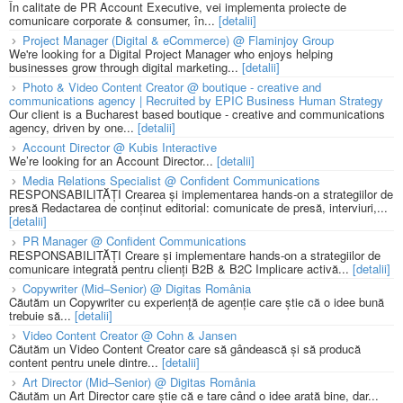
În calitate de PR Account Executive, vei implementa proiecte de
comunicare corporate & consumer, în...
[detalii]
Project Manager (Digital & eCommerce) @ Flaminjoy Group
We're looking for a Digital Project Manager who enjoys helping
businesses grow through digital marketing...
[detalii]
Photo & Video Content Creator @ boutique - creative and
communications agency | Recruited by EPIC Business Human Strategy
Our client is a Bucharest based boutique - creative and communications
agency, driven by one...
[detalii]
Account Director @ Kubis Interactive
We’re looking for an Account Director...
[detalii]
Media Relations Specialist @ Confident Communications
RESPONSABILITĂȚI Crearea și implementarea hands-on a strategiilor de
presă Redactarea de conținut editorial: comunicate de presă, interviuri,...
[detalii]
PR Manager @ Confident Communications
RESPONSABILITĂȚI Creare și implementare hands-on a strategiilor de
comunicare integrată pentru clienți B2B & B2C Implicare activă...
[detalii]
Copywriter (Mid–Senior) @ Digitas România
Căutăm un Copywriter cu experiență de agenție care știe că o idee bună
trebuie să...
[detalii]
Video Content Creator @ Cohn & Jansen
Căutăm un Video Content Creator care să gândească și să producă
content pentru unele dintre...
[detalii]
Art Director (Mid–Senior) @ Digitas România
Căutăm un Art Director care știe că e tare când o idee arată bine, dar...