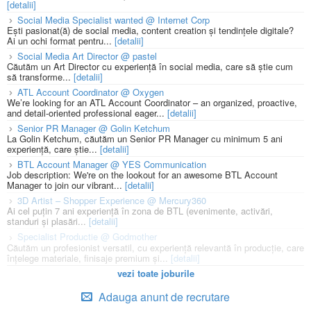
[detalii]
Social Media Specialist wanted @ Internet Corp
Ești pasionat(ă) de social media, content creation și tendințele digitale?
Ai un ochi format pentru...
[detalii]
Social Media Art Director @ pastel
Căutăm un Art Director cu experiență în social media, care să știe cum
să transforme...
[detalii]
ATL Account Coordinator @ Oxygen
We’re looking for an ATL Account Coordinator – an organized, proactive,
and detail-oriented professional eager...
[detalii]
Senior PR Manager @ Golin Ketchum
La Golin Ketchum, căutăm un Senior PR Manager cu minimum 5 ani
experiență, care știe...
[detalii]
BTL Account Manager @ YES Communication
Job description: We're on the lookout for an awesome BTL Account
Manager to join our vibrant...
[detalii]
3D Artist – Shopper Experience @ Mercury360
Ai cel puțin 7 ani experiență în zona de BTL (evenimente, activări,
standuri și plasări...
[detalii]
Specialist Productie @ Godmother
Căutăm un profesionist versatil, cu experiență relevantă în producție, care
înțelege materiale, finisaje premium și...
[detalii]
vezi toate joburile
Adauga anunt de recrutare