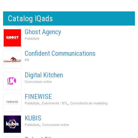
Catalog IQads
Ghost Agency
Publicitate
Confident Communications
PR
Digital Kitchen
Comunicare online
FINEWISE
,
,
Publicitate
Evenimente / BTL
Consultanta de marketing
KUBIS
,
Publicitate
Comunicare online