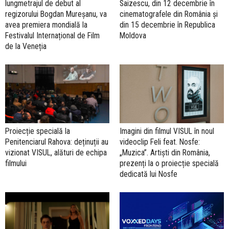
lungmetrajul de debut al
Saizescu, din 12 decembrie în
regizorului Bogdan Mureșanu, va
cinematografele din România și
avea premiera mondială la
din 15 decembrie în Republica
Festivalul Internațional de Film
Moldova
de la Veneția
Proiecție specială la
Imagini din filmul VISUL în noul
Penitenciarul Rahova: deținuții au
videoclip Feli feat. Nosfe:
vizionat VISUL, alături de echipa
„Muzica”. Artiști din România,
filmului
prezenți la o proiecție specială
dedicată lui Nosfe