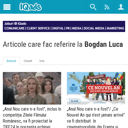
Articole care fac referire la
Bogdan Luca
Articole
Creatii
Info
„Anul Nou care n-a fost”, inclus în
„Anul Nou care n-a fost”/ „Ce
competiția Zilele Filmului
Nouvel An qui n’est jamais arrivé”
Românesc, va fi proiectat la
va fi distribuit în
TIFF.24 în prezența echipei
cinematografele din Franța și