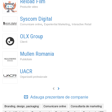
Reload Film
Productie video
Syscom Digital
,
,
Comunicare online
Experiential Marketing
Interactive Retail
OLX Group
Clienti
Mullen Romania
Publicitate
UACR
Organizatii profesionale
Adauga prezentare de companie
Branding, design, packaging
Comunicare online
Consultanta de marketing