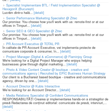
Specialist Implementare BTL / Field Implementation Specialist @
HexagonX (București)
Lucrăm dintr-o hală...
[detalii]
Senior Performance Marketing Specialist @ Zitec
Our promise: You choose how you'll work with us: remote-first or at our
offices in Timpuri...
[detalii]
Senior SEO & GEO Specialist @ Zitec
Our promise: You choose how you'll work with us: remote-first or at our
offices in Timpuri...
[detalii]
PR Account Executive @ TOTAL PR
În calitate de PR Account Executive, vei implementa proiecte de
comunicare corporate & consumer, în...
[detalii]
Project Manager (Digital & eCommerce) @ Flaminjoy Group
We're looking for a Digital Project Manager who enjoys helping
businesses grow through digital marketing...
[detalii]
Photo & Video Content Creator @ boutique - creative and
communications agency | Recruited by EPIC Business Human Strategy
Our client is a Bucharest based boutique - creative and communications
agency, driven by one...
[detalii]
Account Director @ Kubis Interactive
We’re looking for an Account Director...
[detalii]
Media Relations Specialist @ Confident Communications
RESPONSABILITĂȚI Crearea și implementarea hands-on a strategiilor de
presă Redactarea de conținut editorial: comunicate de presă, interviuri,...
[detalii]