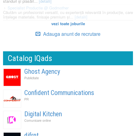
standuri și plasări...
[detalii]
Specialist Productie @ Godmother
Căutăm un profesionist versatil, cu experiență relevantă în producție, care
înțelege materiale, finisaje premium și...
[detalii]
vezi toate joburile
Adauga anunt de recrutare
Catalog IQads
Ghost Agency
Publicitate
Confident Communications
PR
Digital Kitchen
Comunicare online
difrnt