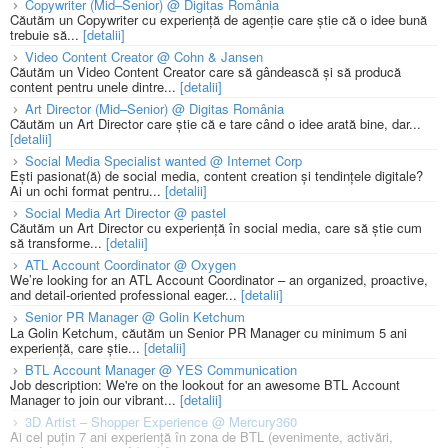
Copywriter (Mid–Senior) @ Digitas România
Căutăm un Copywriter cu experiență de agenție care știe că o idee bună
trebuie să...
[detalii]
Video Content Creator @ Cohn & Jansen
Căutăm un Video Content Creator care să gândească și să producă
content pentru unele dintre...
[detalii]
Art Director (Mid–Senior) @ Digitas România
Căutăm un Art Director care știe că e tare când o idee arată bine, dar...
[detalii]
Social Media Specialist wanted @ Internet Corp
Ești pasionat(ă) de social media, content creation și tendințele digitale?
Ai un ochi format pentru...
[detalii]
Social Media Art Director @ pastel
Căutăm un Art Director cu experiență în social media, care să știe cum
să transforme...
[detalii]
ATL Account Coordinator @ Oxygen
We’re looking for an ATL Account Coordinator – an organized, proactive,
and detail-oriented professional eager...
[detalii]
Senior PR Manager @ Golin Ketchum
La Golin Ketchum, căutăm un Senior PR Manager cu minimum 5 ani
experiență, care știe...
[detalii]
BTL Account Manager @ YES Communication
Job description: We're on the lookout for an awesome BTL Account
Manager to join our vibrant...
[detalii]
3D Artist – Shopper Experience @ Mercury360
Ai cel puțin 7 ani experiență în zona de BTL (evenimente, activări,