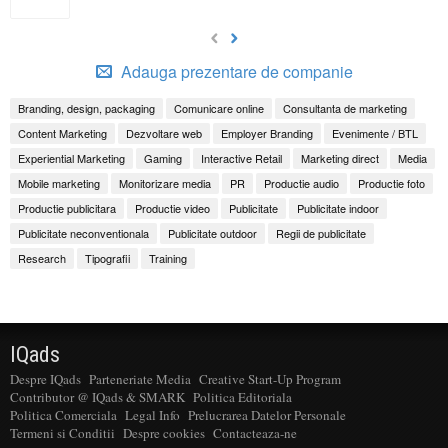
Adauga prezentare de companie
Branding, design, packaging
Comunicare online
Consultanta de marketing
Content Marketing
Dezvoltare web
Employer Branding
Evenimente / BTL
Experiential Marketing
Gaming
Interactive Retail
Marketing direct
Media
Mobile marketing
Monitorizare media
PR
Productie audio
Productie foto
Productie publicitara
Productie video
Publicitate
Publicitate indoor
Publicitate neconventionala
Publicitate outdoor
Regii de publicitate
Research
Tipografii
Training
IQads
Despre IQads
Parteneriate Media
Creative Start-Up Program
Contributor @ IQads & SMARK
Politica Editoriala
Politica Comerciala
Legal Info
Prelucrarea Datelor Personale
Termeni si Conditii
Despre cookies
Contacteaza-ne