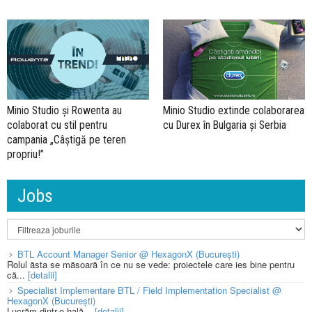
Minio Studio și Rowenta au
Minio Studio extinde colaborarea
colaborat cu stil pentru
cu Durex în Bulgaria și Serbia
campania „Câștigă pe teren
propriu!”
Jobs
BTL Account Manager Senior @ HexagonX (București)
Rolul ăsta se măsoară în ce nu se vede: proiectele care ies bine pentru
că...
[detalii]
Specialist Implementare BTL / Field Implementation Specialist @
HexagonX (București)
Lucrăm dintr-o hală...
[detalii]