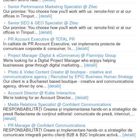
Senior Performance Marketing Specialist @ Zitec
Our promise: You choose how you'll work with us: remote-first or at our
offices in Timpuri...
[detalii]
Senior SEO & GEO Specialist @ Zitec
Our promise: You choose how you'll work with us: remote-first or at our
offices in Timpuri...
[detalii]
PR Account Executive @ TOTAL PR
În calitate de PR Account Executive, vei implementa proiecte de
comunicare corporate & consumer, în...
[detalii]
Project Manager (Digital & eCommerce) @ Flaminjoy Group
We're looking for a Digital Project Manager who enjoys helping
businesses grow through digital marketing...
[detalii]
Photo & Video Content Creator @ boutique - creative and
communications agency | Recruited by EPIC Business Human Strategy
Our client is a Bucharest based boutique - creative and communications
agency, driven by one...
[detalii]
Account Director @ Kubis Interactive
We’re looking for an Account Director...
[detalii]
Media Relations Specialist @ Confident Communications
RESPONSABILITĂȚI Crearea și implementarea hands-on a strategiilor de
presă Redactarea de conținut editorial: comunicate de presă, interviuri,...
[detalii]
PR Manager @ Confident Communications
RESPONSABILITĂȚI Creare și implementare hands-on a strategiilor de
comunicare integrată pentru clienți B2B & B2C Implicare activă...
[detalii]