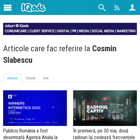
Articole care fac referire la
Cosmin
Slabescu
Articole
Creatii
Info
Publicis România a fost
În premieră, pe 30 mai, două
desemnată Agenția Anului la
radiouri își cedează frecvențele