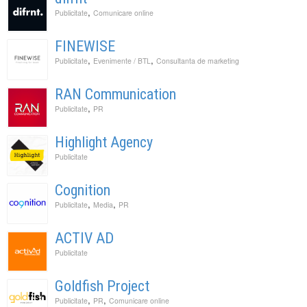
,
Publicitate
Comunicare online
FINEWISE
,
,
Publicitate
Evenimente / BTL
Consultanta de marketing
RAN Communication
,
Publicitate
PR
Highlight Agency
Publicitate
Cognition
,
,
Publicitate
Media
PR
ACTIV AD
Publicitate
Goldfish Project
,
,
Publicitate
PR
Comunicare online