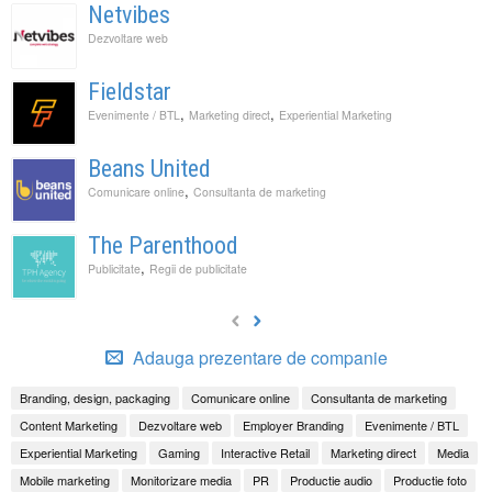
Netvibes
Dezvoltare web
Fieldstar
,
,
Evenimente / BTL
Marketing direct
Experiential Marketing
Beans United
,
Comunicare online
Consultanta de marketing
The Parenthood
,
Publicitate
Regii de publicitate
Adauga prezentare de companie
Branding, design, packaging
Comunicare online
Consultanta de marketing
Content Marketing
Dezvoltare web
Employer Branding
Evenimente / BTL
Experiential Marketing
Gaming
Interactive Retail
Marketing direct
Media
Mobile marketing
Monitorizare media
PR
Productie audio
Productie foto