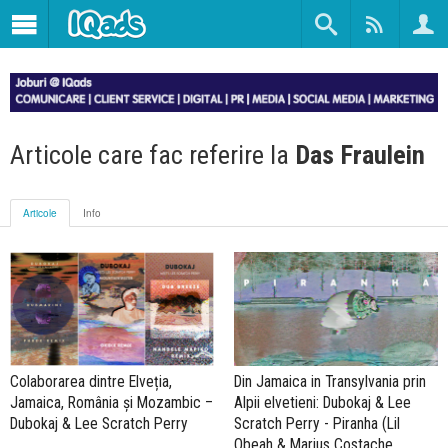
Articole care fac referire la
Das Fraulein
Articole
Info
Colaborarea dintre Elveția,
Din Jamaica in Transylvania prin
Jamaica, România și Mozambic –
Alpii elvetieni: Dubokaj & Lee
Dubokaj & Lee Scratch Perry
Scratch Perry - Piranha (Lil
Obeah & Marius Costache