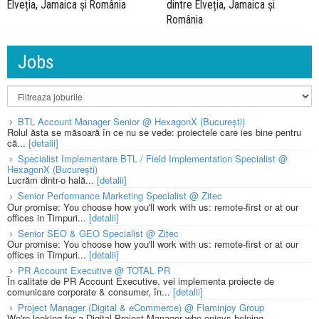
Elveția, Jamaica și România
dintre Elveția, Jamaica și
România
Jobs
BTL Account Manager Senior @ HexagonX (București)
Rolul ăsta se măsoară în ce nu se vede: proiectele care ies bine pentru
că...
[detalii]
Specialist Implementare BTL / Field Implementation Specialist @
HexagonX (București)
Lucrăm dintr-o hală...
[detalii]
Senior Performance Marketing Specialist @ Zitec
Our promise: You choose how you'll work with us: remote-first or at our
offices in Timpuri...
[detalii]
Senior SEO & GEO Specialist @ Zitec
Our promise: You choose how you'll work with us: remote-first or at our
offices in Timpuri...
[detalii]
PR Account Executive @ TOTAL PR
În calitate de PR Account Executive, vei implementa proiecte de
comunicare corporate & consumer, în...
[detalii]
Project Manager (Digital & eCommerce) @ Flaminjoy Group
We're looking for a Digital Project Manager who enjoys helping