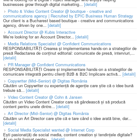
businesses grow through digital marketing...
[detalii]
Photo & Video Content Creator @ boutique - creative and
communications agency | Recruited by EPIC Business Human Strategy
Our client is a Bucharest based boutique - creative and communications
agency, driven by one...
[detalii]
Account Director @ Kubis Interactive
We’re looking for an Account Director...
[detalii]
Media Relations Specialist @ Confident Communications
RESPONSABILITĂȚI Crearea și implementarea hands-on a strategiilor de
presă Redactarea de conținut editorial: comunicate de presă, interviuri,...
[detalii]
PR Manager @ Confident Communications
RESPONSABILITĂȚI Creare și implementare hands-on a strategiilor de
comunicare integrată pentru clienți B2B & B2C Implicare activă...
[detalii]
Copywriter (Mid–Senior) @ Digitas România
Căutăm un Copywriter cu experiență de agenție care știe că o idee bună
trebuie să...
[detalii]
Video Content Creator @ Cohn & Jansen
Căutăm un Video Content Creator care să gândească și să producă
content pentru unele dintre...
[detalii]
Art Director (Mid–Senior) @ Digitas România
Căutăm un Art Director care știe că e tare când o idee arată bine, dar...
[detalii]
Social Media Specialist wanted @ Internet Corp
Ești pasionat(ă) de social media, content creation și tendințele digitale?
Ai un ochi format pentru...
[detalii]