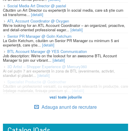
Social Media Art Director @ pastel
Căutăm un Art Director cu experiență în social media, care să știe cum
să transforme...
[detalii]
ATL Account Coordinator @ Oxygen
We’re looking for an ATL Account Coordinator – an organized, proactive,
and detail-oriented professional eager...
[detalii]
Senior PR Manager @ Golin Ketchum
La Golin Ketchum, căutăm un Senior PR Manager cu minimum 5 ani
experiență, care știe...
[detalii]
BTL Account Manager @ YES Communication
Job description: We're on the lookout for an awesome BTL Account
Manager to join our vibrant...
[detalii]
3D Artist – Shopper Experience @ Mercury360
Ai cel puțin 7 ani experiență în zona de BTL (evenimente, activări,
standuri și plasări...
[detalii]
Specialist Productie @ Godmother
Căutăm un profesionist versatil, cu experiență relevantă în producție, care
înțelege materiale, finisaje premium și...
[detalii]
vezi toate joburile
Adauga anunt de recrutare
Catalog IQads