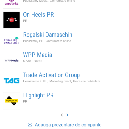
,
,
Publicitate
Media
Comunicare online
On Heels PR
PR
Rogalski Damaschin
,
,
Publicitate
PR
Comunicare online
WPP Media
,
Media
Clienti
Trade Activation Group
,
,
Evenimente / BTL
Marketing direct
Productie publicitara
Highlight PR
PR
Adauga prezentare de companie