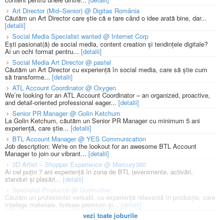
Art Director (Mid–Senior) @ Digitas România
Căutăm un Art Director care știe că e tare când o idee arată bine, dar...
[detalii]
Social Media Specialist wanted @ Internet Corp
Ești pasionat(ă) de social media, content creation și tendințele digitale?
Ai un ochi format pentru...
[detalii]
Social Media Art Director @ pastel
Căutăm un Art Director cu experiență în social media, care să știe cum
să transforme...
[detalii]
ATL Account Coordinator @ Oxygen
We’re looking for an ATL Account Coordinator – an organized, proactive,
and detail-oriented professional eager...
[detalii]
Senior PR Manager @ Golin Ketchum
La Golin Ketchum, căutăm un Senior PR Manager cu minimum 5 ani
experiență, care știe...
[detalii]
BTL Account Manager @ YES Communication
Job description: We're on the lookout for an awesome BTL Account
Manager to join our vibrant...
[detalii]
3D Artist – Shopper Experience @ Mercury360
Ai cel puțin 7 ani experiență în zona de BTL (evenimente, activări,
standuri și plasări...
[detalii]
Specialist Productie @ Godmother
Căutăm un profesionist versatil, cu experiență relevantă în producție, care
înțelege materiale, finisaje premium și...
[detalii]
vezi toate joburile