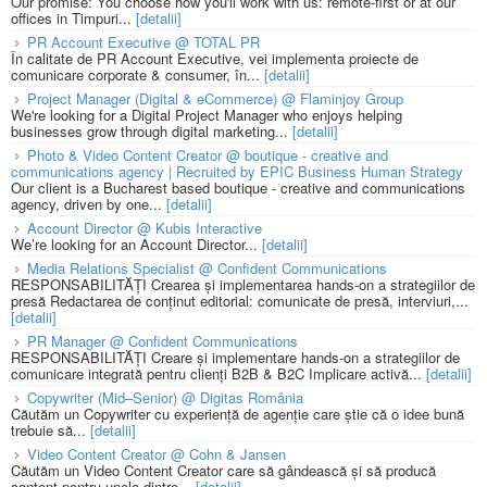
Our promise: You choose how you'll work with us: remote-first or at our
offices in Timpuri...
[detalii]
PR Account Executive @ TOTAL PR
În calitate de PR Account Executive, vei implementa proiecte de
comunicare corporate & consumer, în...
[detalii]
Project Manager (Digital & eCommerce) @ Flaminjoy Group
We're looking for a Digital Project Manager who enjoys helping
businesses grow through digital marketing...
[detalii]
Photo & Video Content Creator @ boutique - creative and
communications agency | Recruited by EPIC Business Human Strategy
Our client is a Bucharest based boutique - creative and communications
agency, driven by one...
[detalii]
Account Director @ Kubis Interactive
We’re looking for an Account Director...
[detalii]
Media Relations Specialist @ Confident Communications
RESPONSABILITĂȚI Crearea și implementarea hands-on a strategiilor de
presă Redactarea de conținut editorial: comunicate de presă, interviuri,...
[detalii]
PR Manager @ Confident Communications
RESPONSABILITĂȚI Creare și implementare hands-on a strategiilor de
comunicare integrată pentru clienți B2B & B2C Implicare activă...
[detalii]
Copywriter (Mid–Senior) @ Digitas România
Căutăm un Copywriter cu experiență de agenție care știe că o idee bună
trebuie să...
[detalii]
Video Content Creator @ Cohn & Jansen
Căutăm un Video Content Creator care să gândească și să producă
content pentru unele dintre...
[detalii]