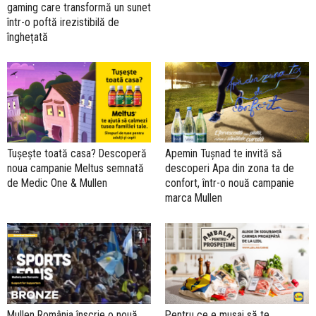
gaming care transformă un sunet
într-o poftă irezistibilă de
înghețată
Tușește toată casa? Descoperă
Apemin Tușnad te invită să
noua campanie Meltus semnată
descoperi Apa din zona ta de
de Medic One & Mullen
confort, într-o nouă campanie
marca Mullen
Mullen România înscrie o nouă
Pentru ce e musai să te