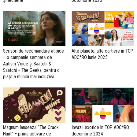
Șmecherie”
octombrie 2025
Scrisori de recomandare atipice
Alte planete, alte cartiere în TOP
– o campanie semnată de
ADC*RO iunie 2025
Autism Voice și Saatchi &
Saatchi + The Geeks, pentru o
piață a muncii mai incluzivă
Magnum lansează “The Crack
Invazii exotice în TOP ADC*RO
Hunt” – prima activare de
decembrie 2024