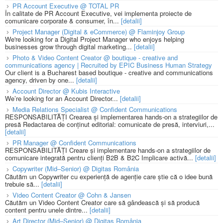
PR Account Executive @ TOTAL PR
În calitate de PR Account Executive, vei implementa proiecte de
comunicare corporate & consumer, în...
[detalii]
Project Manager (Digital & eCommerce) @ Flaminjoy Group
We're looking for a Digital Project Manager who enjoys helping
businesses grow through digital marketing...
[detalii]
Photo & Video Content Creator @ boutique - creative and
communications agency | Recruited by EPIC Business Human Strategy
Our client is a Bucharest based boutique - creative and communications
agency, driven by one...
[detalii]
Account Director @ Kubis Interactive
We’re looking for an Account Director...
[detalii]
Media Relations Specialist @ Confident Communications
RESPONSABILITĂȚI Crearea și implementarea hands-on a strategiilor de
presă Redactarea de conținut editorial: comunicate de presă, interviuri,...
[detalii]
PR Manager @ Confident Communications
RESPONSABILITĂȚI Creare și implementare hands-on a strategiilor de
comunicare integrată pentru clienți B2B & B2C Implicare activă...
[detalii]
Copywriter (Mid–Senior) @ Digitas România
Căutăm un Copywriter cu experiență de agenție care știe că o idee bună
trebuie să...
[detalii]
Video Content Creator @ Cohn & Jansen
Căutăm un Video Content Creator care să gândească și să producă
content pentru unele dintre...
[detalii]
Art Director (Mid–Senior) @ Digitas România