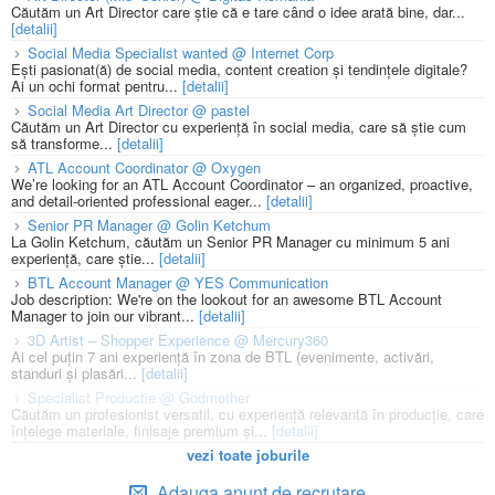
Căutăm un Art Director care știe că e tare când o idee arată bine, dar...
[detalii]
Social Media Specialist wanted @ Internet Corp
Ești pasionat(ă) de social media, content creation și tendințele digitale?
Ai un ochi format pentru...
[detalii]
Social Media Art Director @ pastel
Căutăm un Art Director cu experiență în social media, care să știe cum
să transforme...
[detalii]
ATL Account Coordinator @ Oxygen
We’re looking for an ATL Account Coordinator – an organized, proactive,
and detail-oriented professional eager...
[detalii]
Senior PR Manager @ Golin Ketchum
La Golin Ketchum, căutăm un Senior PR Manager cu minimum 5 ani
experiență, care știe...
[detalii]
BTL Account Manager @ YES Communication
Job description: We're on the lookout for an awesome BTL Account
Manager to join our vibrant...
[detalii]
3D Artist – Shopper Experience @ Mercury360
Ai cel puțin 7 ani experiență în zona de BTL (evenimente, activări,
standuri și plasări...
[detalii]
Specialist Productie @ Godmother
Căutăm un profesionist versatil, cu experiență relevantă în producție, care
înțelege materiale, finisaje premium și...
[detalii]
vezi toate joburile
Adauga anunt de recrutare