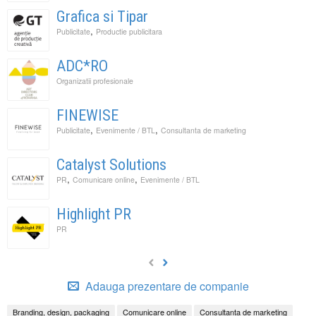
Grafica si Tipar
,
Publicitate
Productie publicitara
ADC*RO
Organizatii profesionale
FINEWISE
,
,
Publicitate
Evenimente / BTL
Consultanta de marketing
Catalyst Solutions
,
,
PR
Comunicare online
Evenimente / BTL
Highlight PR
PR
Adauga prezentare de companie
Branding, design, packaging
Comunicare online
Consultanta de marketing