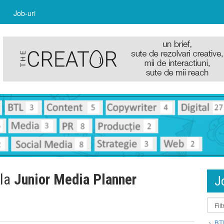
Job-uri
 la
Junior Media Planner
J
BT