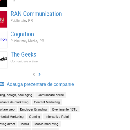
RAN Communication
,
Publicitate
PR
Cognition
,
,
Publicitate
Media
PR
The Geeks
Comunicare online
Adauga prezentare de companie
ing, design, packaging
Comunicare online
ltanta de marketing
Content Marketing
oltare web
Employer Branding
Evenimente / BTL
iential Marketing
Gaming
Interactive Retail
ting direct
Media
Mobile marketing