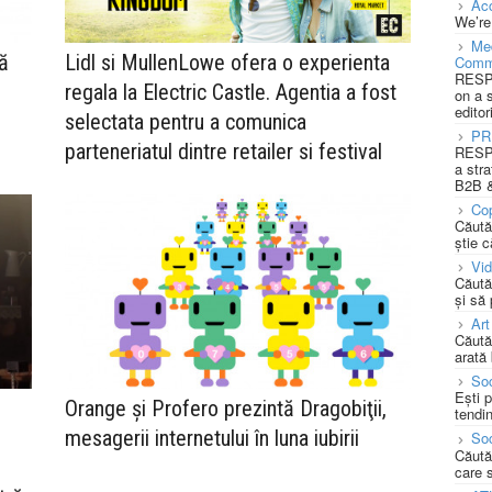
Acc
We’re
Med
Lidl si MullenLowe ofera o experienta
ă
Comm
RESPO
regala la Electric Castle. Agentia a fost
on a 
editor
selectata pentru a comunica
PR
parteneriatul dintre retailer si festival
RESPO
a stra
B2B &
Cop
Căută
știe c
Vi
Căută
și să
Art
Căută
arată 
Soc
Ești 
Orange și Profero prezintă Dragobiţii,
tendin
mesagerii internetului în luna iubirii
Soc
Căută
care 