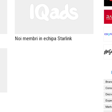
Noi membri in echipa Starlink
Brand
Consu
Dezv
Exper
Marke