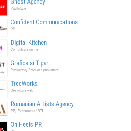
Ghost Agency
Publicitate
Confident Communications
PR
Digital Kitchen
Comunicare online
Grafica si Tipar
,
Publicitate
Productie publicitara
TreeWorks
Dezvoltare web
Romanian Artists Agency
,
PR
Evenimente / BTL
On Heels PR
PR