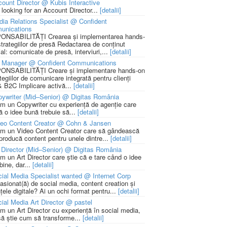
ount Director @ Kubis Interactive
 looking for an Account Director...
[detalii]
ia Relations Specialist @ Confident
unications
NSABILITĂȚI Crearea și implementarea hands-
strategiilor de presă Redactarea de conținut
ial: comunicate de presă, interviuri,...
[detalii]
 Manager @ Confident Communications
NSABILITĂȚI Creare și implementare hands-on
tegiilor de comunicare integrată pentru clienți
 B2C Implicare activă...
[detalii]
ywriter (Mid–Senior) @ Digitas România
m un Copywriter cu experiență de agenție care
ă o idee bună trebuie să...
[detalii]
deo Content Creator @ Cohn & Jansen
m un Video Content Creator care să gândească
 producă content pentru unele dintre...
[detalii]
 Director (Mid–Senior) @ Digitas România
m un Art Director care știe că e tare când o idee
bine, dar...
[detalii]
ial Media Specialist wanted @ Internet Corp
pasionat(ă) de social media, content creation și
țele digitale? Ai un ochi format pentru...
[detalii]
ial Media Art Director @ pastel
m un Art Director cu experiență în social media,
să știe cum să transforme...
[detalii]