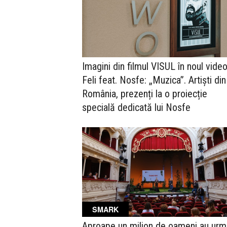
Imagini din filmul VISUL în noul video
Feli feat. Nosfe: „Muzica”. Artiști din
România, prezenți la o proiecție
specială dedicată lui Nosfe
SMARK
Aproape un milion de oameni au urm