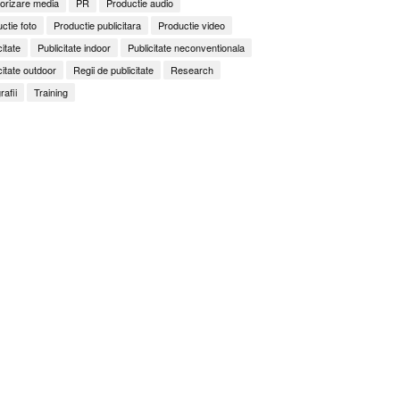
orizare media
PR
Productie audio
ctie foto
Productie publicitara
Productie video
citate
Publicitate indoor
Publicitate neconventionala
citate outdoor
Regii de publicitate
Research
rafii
Training