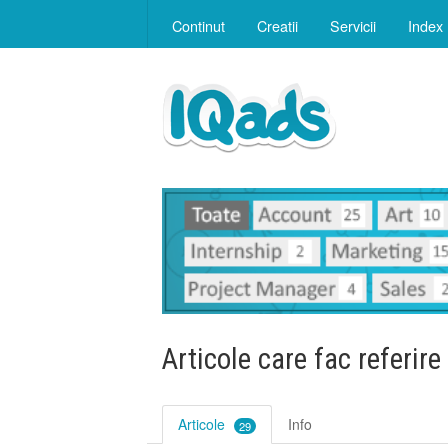
Continut
Creatii
Servicii
Index
Articole care fac referire
Articole
Info
29