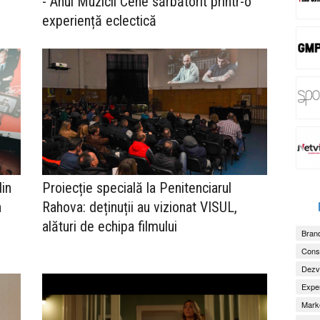
- Anul Muzicii Cehe sărbătorit printr-o
experiență eclectică
din
Proiecție specială la Penitenciarul
n
Rahova: deținuții au vizionat VISUL,
alături de echipa filmului
Brand
Consu
Dezv
Exper
Marke