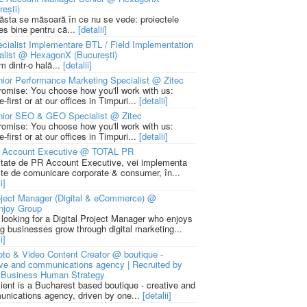
rești)
 ăsta se măsoară în ce nu se vede: proiectele
ies bine pentru că...
[detalii]
cialist Implementare BTL / Field Implementation
alist @ HexagonX (București)
m dintr-o hală...
[detalii]
ior Performance Marketing Specialist @ Zitec
romise: You choose how you'll work with us:
-first or at our offices in Timpuri...
[detalii]
nior SEO & GEO Specialist @ Zitec
romise: You choose how you'll work with us:
-first or at our offices in Timpuri...
[detalii]
 Account Executive @ TOTAL PR
litate de PR Account Executive, vei implementa
cte de comunicare corporate & consumer, în...
i]
ject Manager (Digital & eCommerce) @
njoy Group
 looking for a Digital Project Manager who enjoys
ng businesses grow through digital marketing...
i]
to & Video Content Creator @ boutique -
ive and communications agency | Recruited by
Business Human Strategy
lient is a Bucharest based boutique - creative and
nications agency, driven by one...
[detalii]