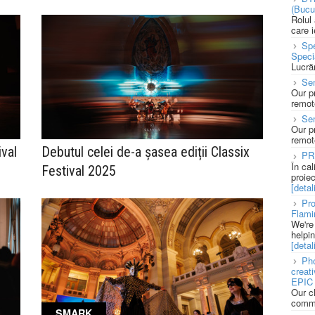
(Bucu
Rolul
care 
Spe
Speci
Lucră
Sen
Our p
remote
Se
Our p
remote
ival
Debutul celei de-a șasea ediții Classix
PR
În ca
Festival 2025
proie
[detali
Pro
Flami
We're
helpi
[detali
Pho
creat
EPIC 
Our c
commu
SMARK