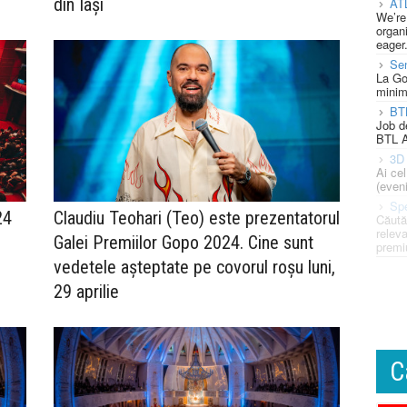
din Iași
AT
We’re
organi
eager
Se
La Go
minim
BT
Job d
BTL A
3D 
Ai ce
(eveni
Spe
24
Claudiu Teohari (Teo) este prezentatorul
Căută
releva
Galei Premiilor Gopo 2024. Cine sunt
premi
vedetele așteptate pe covorul roșu luni,
29 aprilie
C