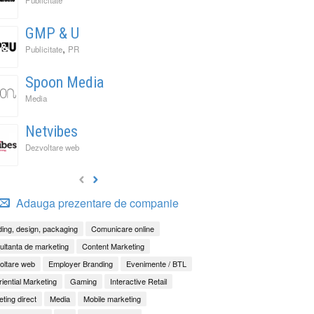
GMP & U
,
Publicitate
PR
Spoon Media
Media
Netvibes
Dezvoltare web
Adauga prezentare de companie
ing, design, packaging
Comunicare online
ltanta de marketing
Content Marketing
oltare web
Employer Branding
Evenimente / BTL
iential Marketing
Gaming
Interactive Retail
ting direct
Media
Mobile marketing