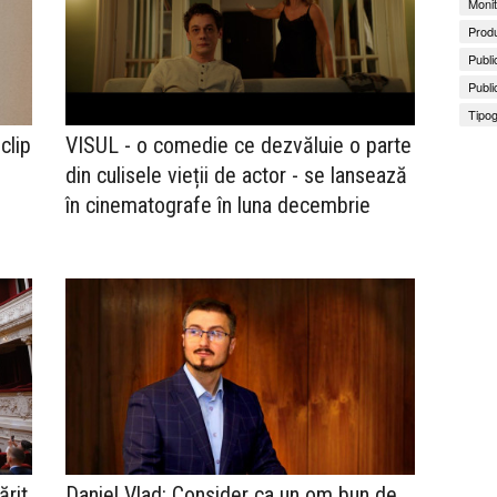
Monit
Produ
Publi
Publi
Tipog
clip
VISUL - o comedie ce dezvăluie o parte
din culisele vieții de actor - se lansează
în cinematografe în luna decembrie
Daniel Vlad: Consider ca un om bun de
ărit