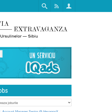
obs
L Account Manager Senior @ HexagonX