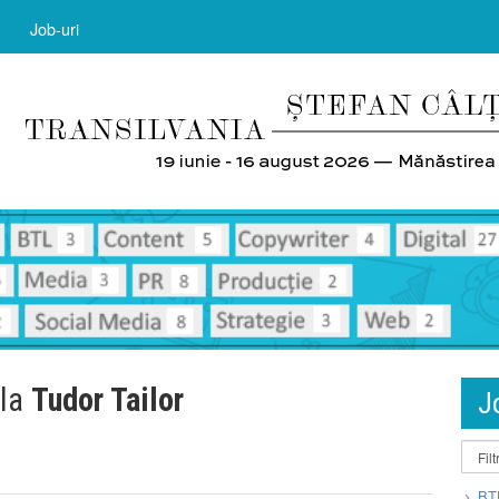
Job-uri
 la
Tudor Tailor
J
BT