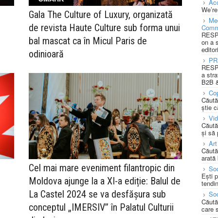
Acc
We’re
Gala The Culture of Luxury, organizată
Med
de revista Haute Culture sub forma unui
Comm
RESPO
bal mascat ca în Micul Paris de
on a 
editor
odinioară
PR
RESPO
a stra
B2B &
Cop
Căută
știe c
Vi
Căută
și să
Art
Căută
arată 
Cel mai mare eveniment filantropic din
Soc
Ești 
Moldova ajunge la a XI-a ediție: Balul de
tendin
La Castel 2024 se va desfășura sub
Soc
Căută
conceptul „IMERSIV” în Palatul Culturii
care 