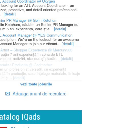
L Account Coordinator @ Oxygen
 looking for an ATL Account Coordinator – an
zed, proactive, and detail-oriented professional
...
[detalii]
nior PR Manager @ Golin Ketchum
lin Ketchum, căutăm un Senior PR Manager cu
um 5 ani experiență, care știe...
[detalii]
L Account Manager @ YES Communication
escription: We're on the lookout for an awesome
ccount Manager to join our vibrant...
[detalii]
Artist – Shopper Experience @ Mercury360
l puțin 7 ani experiență în zona de BTL
mente, activări, standuri și plasări...
[detalii]
cialist Productie @ Godmother
m un profesionist versatil, cu experiență
ntă în producție, care înțelege materiale, finisaje
um și...
[detalii]
vezi toate joburile
Adauga anunt de recrutare
atalog IQads