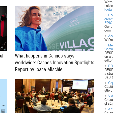
We're
helpi
[detali
Pho
creat
EPIC 
Our c
commu
Acc
We’re
Med
Comm
RESPO
ul
What happens in Cannes stays
on a 
editor
worldwide: Cannes Innovation Spotlights
PR
Report by Ioana Mischie
RESPO
a stra
B2B &
Cop
Căută
știe c
Vi
Căută
și să
Art
Căută