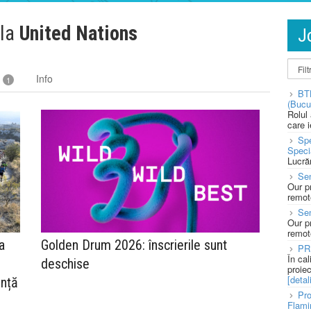
 la
United Nations
J
Info
1
BT
(Bucu
Rolul
care 
Spe
Speci
Lucră
Sen
Our p
remote
Se
Our p
remote
a
Golden Drum 2026: înscrierile sunt
PR
În ca
deschise
proie
[detali
ență
Pro
Flami