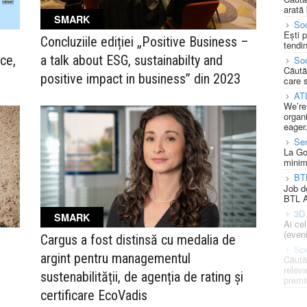
arată 
SMARK
Soc
Ești 
Concluziile ediției „Positive Business –
tendin
ce,
a talk about ESG, sustainabilty and
Soc
Căută
positive impact in business” din 2023
care 
AT
We’re
organi
eager
Se
La Go
minim
BT
Job d
BTL A
3D 
SMARK
Ai ce
(eveni
Cargus a fost distinsă cu medalia de
Spe
argint pentru managementul
Căută
releva
sustenabilității, de agenția de rating și
premi
certificare EcoVadis