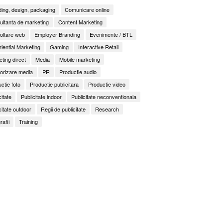
ing, design, packaging
Comunicare online
ltanta de marketing
Content Marketing
oltare web
Employer Branding
Evenimente / BTL
iential Marketing
Gaming
Interactive Retail
ting direct
Media
Mobile marketing
orizare media
PR
Productie audio
ctie foto
Productie publicitara
Productie video
citate
Publicitate indoor
Publicitate neconventionala
citate outdoor
Regii de publicitate
Research
rafii
Training