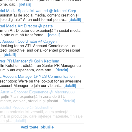
bine, dar...
[detalii]
ial Media Specialist wanted @ Internet Corp
pasionat(ă) de social media, content creation și
țele digitale? Ai un ochi format pentru...
[detalii]
ial Media Art Director @ pastel
m un Art Director cu experiență în social media,
să știe cum să transforme...
[detalii]
L Account Coordinator @ Oxygen
 looking for an ATL Account Coordinator – an
zed, proactive, and detail-oriented professional
...
[detalii]
nior PR Manager @ Golin Ketchum
lin Ketchum, căutăm un Senior PR Manager cu
um 5 ani experiență, care știe...
[detalii]
L Account Manager @ YES Communication
escription: We're on the lookout for an awesome
ccount Manager to join our vibrant...
[detalii]
Artist – Shopper Experience @ Mercury360
l puțin 7 ani experiență în zona de BTL
mente, activări, standuri și plasări...
[detalii]
cialist Productie @ Godmother
m un profesionist versatil, cu experiență
ntă în producție, care înțelege materiale, finisaje
um și...
[detalii]
vezi toate joburile