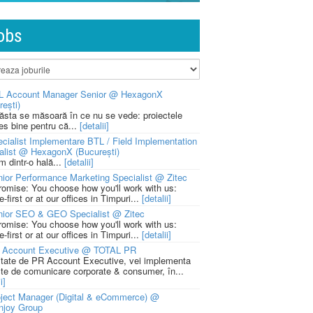
obs
L Account Manager Senior @ HexagonX
rești)
 ăsta se măsoară în ce nu se vede: proiectele
ies bine pentru că...
[detalii]
cialist Implementare BTL / Field Implementation
alist @ HexagonX (București)
m dintr-o hală...
[detalii]
ior Performance Marketing Specialist @ Zitec
romise: You choose how you'll work with us:
-first or at our offices in Timpuri...
[detalii]
nior SEO & GEO Specialist @ Zitec
romise: You choose how you'll work with us:
-first or at our offices in Timpuri...
[detalii]
 Account Executive @ TOTAL PR
litate de PR Account Executive, vei implementa
cte de comunicare corporate & consumer, în...
i]
ject Manager (Digital & eCommerce) @
njoy Group