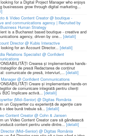
 looking for a Digital Project Manager who enjoys
ng businesses grow through digital marketing...
i]
to & Video Content Creator @ boutique -
ive and communications agency | Recruited by
Business Human Strategy
lient is a Bucharest based boutique - creative and
nications agency, driven by one...
[detalii]
ount Director @ Kubis Interactive
 looking for an Account Director...
[detalii]
ia Relations Specialist @ Confident
unications
NSABILITĂȚI Crearea și implementarea hands-
strategiilor de presă Redactarea de conținut
ial: comunicate de presă, interviuri,...
[detalii]
 Manager @ Confident Communications
NSABILITĂȚI Creare și implementare hands-on
tegiilor de comunicare integrată pentru clienți
 B2C Implicare activă...
[detalii]
ywriter (Mid–Senior) @ Digitas România
m un Copywriter cu experiență de agenție care
ă o idee bună trebuie să...
[detalii]
deo Content Creator @ Cohn & Jansen
m un Video Content Creator care să gândească
 producă content pentru unele dintre...
[detalii]
 Director (Mid–Senior) @ Digitas România
m un Art Director care știe că e tare când o idee