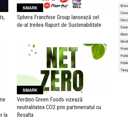
Brand
SMARK
Consu
ts,
Sphera Franchise Group lansează cel
Dezv
de-al treilea Raport de Sustenabilitate
Exper
Marke
Monit
Produ
Publi
Publi
Tipog
SMARK
rie
Verdino Green Foods vizează
neutralitatea CO2 prin parteneriatul cu
r la
Resalta