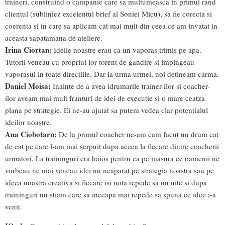
traineri, construind o campanie care sa multumeasca in primul rand
clientul (subliniez excelentul brief al Soniei Micu), sa fie corecta si
coerenta si in care sa aplicam cat mai mult din ceea ce am invatat in
aceasta sapatamana de ateliere.
Irina Ciortan:
Ideile noastre erau ca un vaporas trimis pe apa.
Tutorii veneau cu propriul lor torent de gandire si impingeau
vaporasul in toate directiile. Dar la urma urmei, noi detineam carma.
Daniel Moisa:
Inainte de a avea idrumarile trainer-ilor si coacher-
ilor aveam mai mult franturi de idei de executie si o mare ceatza
plana pe strategie. Ei ne-au ajutat sa putem vedea clar potentialul
ideilor noastre.
Ana Ciobotaru:
De la primul coacher ne-am cam facut un drum cat
de cat pe care l-am mai serpuit dupa aceea la fiecare dintre coacherii
urmatori. La traininguri era haios pentru ca pe masura ce oamenii ne
vorbeau ne mai veneau idei nu neaparat pe strategia noastra sau pe
ideea noastra creativa si fiecare isi nota repede sa nu uite si dupa
traininguri nu stiam care sa inceapa mai repede sa spuna ce idee i-a
venit.