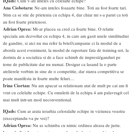
IQads:
Cum v-ati inteles cu celelalte echipe?
Ana Ciobotaru:
Ne-am inteles foaaarte bine. Toti au fost foarte tari.
Stim ca se stie de prietenia cu echipa 4, dar chiar mi s-a parut ca toti
au fost foarte prietenosi.
Adrian Oprea:
Mi-ar placea sa cred ca foarte bine. O relatie
speciala am dezvoltat cu echipa 4, in care am gasit unele similitudini
de gandire, si aici nu ma refer la brief/campanie ci la modul de a
aborda acest eveniment, la modul de raportare fata de training-uri, la
dorinta de a socializa si de a face schimb de impresii/ganduri pe
teme de publicitate dar nu numai. Desigur ca lasand la o parte
atelierele vorbim in sine de o competitie, dar starea competitiva se
poate manifesta in foarte multe feluri....
Irina Ciortan:
Nu am apucat sa relationam atat de mult pe cat am fi
vrut cu celelalte echipe. Cu omuletii de la echipa 4 am palavragit cel
mai mult intr-un mod neconventional.
IQads:
Cum ar arata ierarhia celoralalte echipe in viziunea voastra
(execeptandu-va pe voi)?
Adrian Oprea:
Nu as schimba cu nimic ordinea aleasa de juriu.