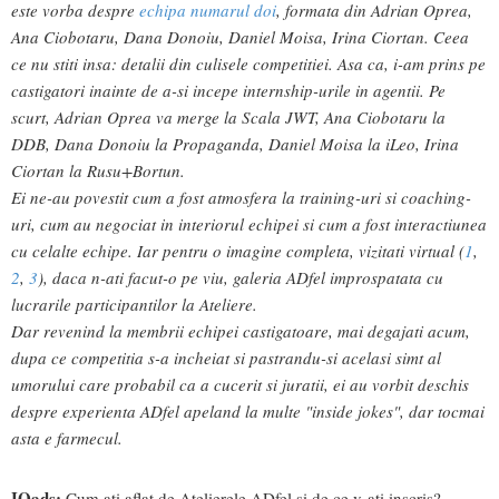
este vorba despre
echipa numarul doi
, formata din Adrian Oprea,
Ana Ciobotaru, Dana Donoiu, Daniel Moisa, Irina Ciortan. Ceea
ce nu stiti insa: detalii din culisele competitiei. Asa ca, i-am prins pe
castigatori inainte de a-si incepe internship-urile in agentii. Pe
scurt, Adrian Oprea va merge la Scala JWT, Ana Ciobotaru la
DDB, Dana Donoiu la Propaganda, Daniel Moisa la iLeo, Irina
Ciortan la Rusu+Bortun.
Ei ne-au povestit cum a fost atmosfera la training-uri si coaching-
uri, cum au negociat in interiorul echipei si cum a fost interactiunea
cu celalte echipe. Iar pentru o imagine completa, vizitati virtual (
1
,
2
,
3
), daca n-ati facut-o pe viu, galeria ADfel improspatata cu
lucrarile participantilor la Ateliere.
Dar revenind la membrii echipei castigatoare, mai degajati acum,
dupa ce competitia s-a incheiat si pastrandu-si acelasi simt al
umorului care probabil ca a cucerit si juratii, ei au vorbit deschis
despre experienta ADfel apeland la multe "inside jokes", dar tocmai
asta e farmecul.
IQads:
Cum ati aflat de Atelierele ADfel si de ce v-ati inscris?