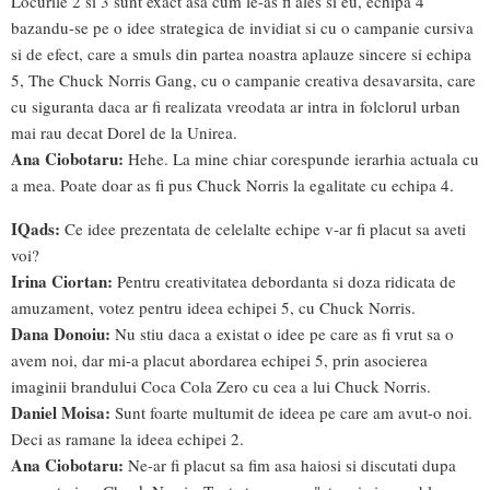
Locurile 2 si 3 sunt exact asa cum le-as fi ales si eu, echipa 4
bazandu-se pe o idee strategica de invidiat si cu o campanie cursiva
si de efect, care a smuls din partea noastra aplauze sincere si echipa
5, The Chuck Norris Gang, cu o campanie creativa desavarsita, care
cu siguranta daca ar fi realizata vreodata ar intra in folclorul urban
mai rau decat Dorel de la Unirea.
Ana Ciobotaru:
Hehe. La mine chiar corespunde ierarhia actuala cu
a mea. Poate doar as fi pus Chuck Norris la egalitate cu echipa 4.
IQads:
Ce idee prezentata de celelalte echipe v-ar fi placut sa aveti
voi?
Irina Ciortan:
Pentru creativitatea debordanta si doza ridicata de
amuzament, votez pentru ideea echipei 5, cu Chuck Norris.
Dana Donoiu:
Nu stiu daca a existat o idee pe care as fi vrut sa o
avem noi, dar mi-a placut abordarea echipei 5, prin asocierea
imaginii brandului Coca Cola Zero cu cea a lui Chuck Norris.
Daniel Moisa:
Sunt foarte multumit de ideea pe care am avut-o noi.
Deci as ramane la ideea echipei 2.
Ana Ciobotaru:
Ne-ar fi placut sa fim asa haiosi si discutati dupa