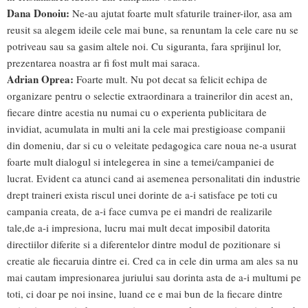
Dana Donoiu:
Ne-au ajutat foarte mult sfaturile trainer-ilor, asa am
reusit sa alegem ideile cele mai bune, sa renuntam la cele care nu se
potriveau sau sa gasim altele noi. Cu siguranta, fara sprijinul lor,
prezentarea noastra ar fi fost mult mai saraca.
Adrian Oprea:
Foarte mult. Nu pot decat sa felicit echipa de
organizare pentru o selectie extraordinara a trainerilor din acest an,
fiecare dintre acestia nu numai cu o experienta publicitara de
invidiat, acumulata in multi ani la cele mai prestigioase companii
din domeniu, dar si cu o veleitate pedagogica care noua ne-a usurat
foarte mult dialogul si intelegerea in sine a temei/campaniei de
lucrat. Evident ca atunci cand ai asemenea personalitati din industrie
drept traineri exista riscul unei dorinte de a-i satisface pe toti cu
campania creata, de a-i face cumva pe ei mandri de realizarile
tale,de a-i impresiona, lucru mai mult decat imposibil datorita
directiilor diferite si a diferentelor dintre modul de pozitionare si
creatie ale fiecaruia dintre ei. Cred ca in cele din urma am ales sa nu
mai cautam impresionarea juriului sau dorinta asta de a-i multumi pe
toti, ci doar pe noi insine, luand ce e mai bun de la fiecare dintre