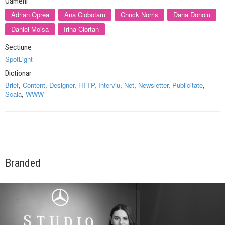
Oameni
Adrian Oprea
Ana Ciobotaru
Chuck Norris
Dana Donoiu
Daniel Moisa
Irina Ciortan
Sectiune
SpotLight
Dictionar
Brief
,
Content
,
Designer
,
HTTP
,
Interviu
,
Net
,
Newsletter
,
Publicitate
,
Scala
,
WWW
Branded