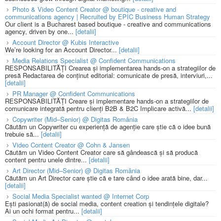
Photo & Video Content Creator @ boutique - creative and
communications agency | Recruited by EPIC Business Human Strategy
Our client is a Bucharest based boutique - creative and communications
agency, driven by one...
[detalii]
Account Director @ Kubis Interactive
We’re looking for an Account Director...
[detalii]
Media Relations Specialist @ Confident Communications
RESPONSABILITĂȚI Crearea și implementarea hands-on a strategiilor de
presă Redactarea de conținut editorial: comunicate de presă, interviuri,...
[detalii]
PR Manager @ Confident Communications
RESPONSABILITĂȚI Creare și implementare hands-on a strategiilor de
comunicare integrată pentru clienți B2B & B2C Implicare activă...
[detalii]
Copywriter (Mid–Senior) @ Digitas România
Căutăm un Copywriter cu experiență de agenție care știe că o idee bună
trebuie să...
[detalii]
Video Content Creator @ Cohn & Jansen
Căutăm un Video Content Creator care să gândească și să producă
content pentru unele dintre...
[detalii]
Art Director (Mid–Senior) @ Digitas România
Căutăm un Art Director care știe că e tare când o idee arată bine, dar...
[detalii]
Social Media Specialist wanted @ Internet Corp
Ești pasionat(ă) de social media, content creation și tendințele digitale?
Ai un ochi format pentru...
[detalii]