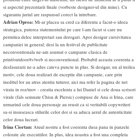
si aspectul prezentarii finale (vorbeste designer-ul din mine). Cu
siguranta juriul are raspunsul corect la intrebare.
Adrian Oprea:
Mi-ar placea sa cred ca diferenta a facut-o ideea
strategica, puterea statementului pe care l-am facut si care nu
permitea deloc interpretari sau derogari. Apoi desigur cursivitatea
campaniei in general; desi la un festival de publicitate
neconventionala ne-am asumat o campanie clasica de
print/outdoor/tv/web si neconventional. Probabil aceasta coerenta a
desfasurarii ne-a adus cateva puncte in plus. Si desigur, un al treilea
motiv, cele doua realizari de exceptie din campanie, care prin
ineditul lor au atras atentia tuturor, aici ma refer la pagina de net
virata in roz/mov - creatia excelenta a lui Daniel si cele doua scrisori
virale (fals semnate Chisu & Piersic) compuse de Ana si Irina, care
urmarind cele doua personaje au reusit ca si veritabili copywriteri
sa-si insuseasca stilurile celor doi si sa aduca aerul de autenticitate
celor doua lucrari.
Irina Ciortan:
Atuul nostru a fost coerenta dusa pana in panzele
colorate ale executiilor. In plus, idea noastra a fost una completa