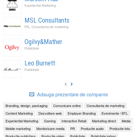
Experiential Marketing
MSL Consultants
,
PR
Consultanta de marketing
Ogilvy&Mather
Publicitate
Leo Burnett
Publicitate
Adauga prezentare de companie
Branding, design, packaging
Comunicare online
Consultanta de marketing
Content Marketing
Dezvoltare web
Employer Branding
Evenimente / BTL
Experiential Marketing
Gaming
Interactive Retail
Marketing direct
Media
Mobile marketing
Monitorizare media
PR
Productie audio
Productie foto
Productie publicitara
Productie video
Publicitate
Publicitate indoor