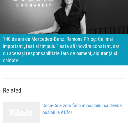
140 de ani de Mercedes-Benz. Ramona Pîrlog: Cel mai
important „test al timpului” este să inovăm constant, dar
cu aceeași responsabilitate față de oameni, siguranță și
calitate
Related
Coca-Cola zero face imposibilul sa devina
posibil la ADfel