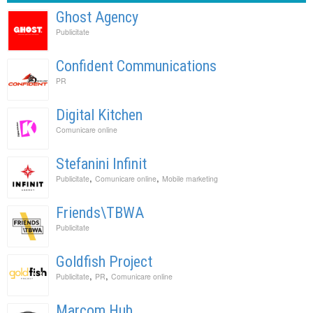
Ghost Agency
Publicitate
Confident Communications
PR
Digital Kitchen
Comunicare online
Stefanini Infinit
,
,
Publicitate
Comunicare online
Mobile marketing
Friends\TBWA
Publicitate
Goldfish Project
,
,
Publicitate
PR
Comunicare online
Marcom Hub