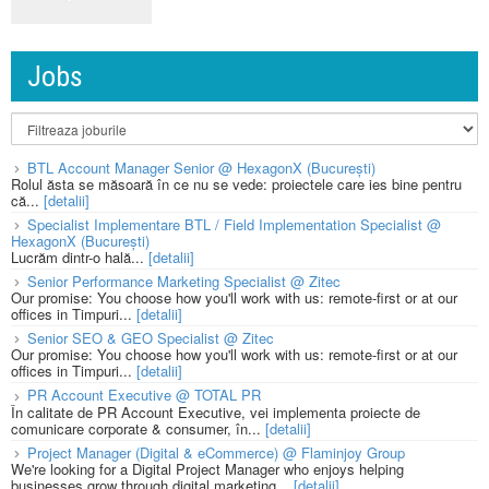
Jobs
BTL Account Manager Senior @ HexagonX (București)
Rolul ăsta se măsoară în ce nu se vede: proiectele care ies bine pentru
că...
[detalii]
Specialist Implementare BTL / Field Implementation Specialist @
HexagonX (București)
Lucrăm dintr-o hală...
[detalii]
Senior Performance Marketing Specialist @ Zitec
Our promise: You choose how you'll work with us: remote-first or at our
offices in Timpuri...
[detalii]
Senior SEO & GEO Specialist @ Zitec
Our promise: You choose how you'll work with us: remote-first or at our
offices in Timpuri...
[detalii]
PR Account Executive @ TOTAL PR
În calitate de PR Account Executive, vei implementa proiecte de
comunicare corporate & consumer, în...
[detalii]
Project Manager (Digital & eCommerce) @ Flaminjoy Group
We're looking for a Digital Project Manager who enjoys helping
businesses grow through digital marketing...
[detalii]