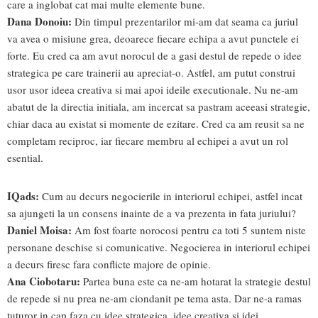
care a inglobat cat mai multe elemente bune.
Dana Donoiu:
Din timpul prezentarilor mi-am dat seama ca juriul
va avea o misiune grea, deoarece fiecare echipa a avut punctele ei
forte. Eu cred ca am avut norocul de a gasi destul de repede o idee
strategica pe care trainerii au apreciat-o. Astfel, am putut construi
usor usor ideea creativa si mai apoi ideile executionale. Nu ne-am
abatut de la directia initiala, am incercat sa pastram aceeasi strategie,
chiar daca au existat si momente de ezitare. Cred ca am reusit sa ne
completam reciproc, iar fiecare membru al echipei a avut un rol
esential.
IQads:
Cum au decurs negocierile in interiorul echipei, astfel incat
sa ajungeti la un consens inainte de a va prezenta in fata juriului?
Daniel Moisa:
Am fost foarte norocosi pentru ca toti 5 suntem niste
personane deschise si comunicative. Negocierea in interiorul echipei
a decurs firesc fara conflicte majore de opinie.
Ana Ciobotaru:
Partea buna este ca ne-am hotarat la strategie destul
de repede si nu prea ne-am ciondanit pe tema asta. Dar ne-a ramas
tuturor in cap faza cu idee strategica, idee creativa si idei