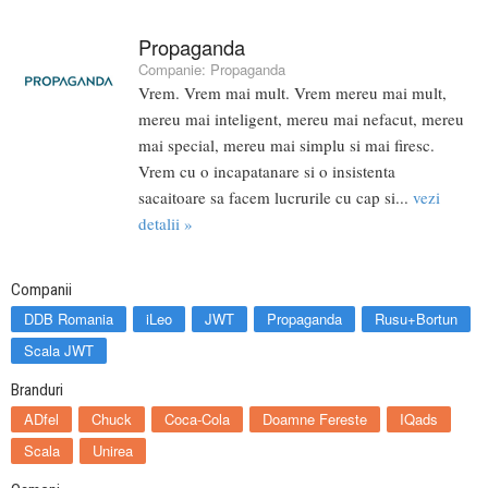
Propaganda
Companie:
Propaganda
Vrem. Vrem mai mult. Vrem mereu mai mult,
mereu mai inteligent, mereu mai nefacut, mereu
mai special, mereu mai simplu si mai firesc.
Vrem cu o incapatanare si o insistenta
sacaitoare sa facem lucrurile cu cap si...
vezi
detalii »
Companii
DDB Romania
iLeo
JWT
Propaganda
Rusu+Bortun
Scala JWT
Branduri
ADfel
Chuck
Coca-Cola
Doamne Fereste
IQads
Scala
Unirea