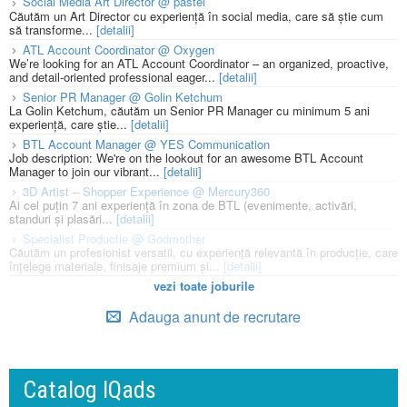
Social Media Art Director @ pastel
Căutăm un Art Director cu experiență în social media, care să știe cum
să transforme...
[detalii]
ATL Account Coordinator @ Oxygen
We’re looking for an ATL Account Coordinator – an organized, proactive,
and detail-oriented professional eager...
[detalii]
Senior PR Manager @ Golin Ketchum
La Golin Ketchum, căutăm un Senior PR Manager cu minimum 5 ani
experiență, care știe...
[detalii]
BTL Account Manager @ YES Communication
Job description: We're on the lookout for an awesome BTL Account
Manager to join our vibrant...
[detalii]
3D Artist – Shopper Experience @ Mercury360
Ai cel puțin 7 ani experiență în zona de BTL (evenimente, activări,
standuri și plasări...
[detalii]
Specialist Productie @ Godmother
Căutăm un profesionist versatil, cu experiență relevantă în producție, care
înțelege materiale, finisaje premium și...
[detalii]
vezi toate joburile
Adauga anunt de recrutare
Catalog IQads