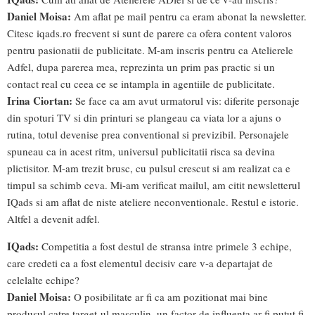
Daniel Moisa:
Am aflat pe mail pentru ca eram abonat la newsletter.
Citesc iqads.ro frecvent si sunt de parere ca ofera content valoros
pentru pasionatii de publicitate. M-am inscris pentru ca Atelierele
Adfel, dupa parerea mea, reprezinta un prim pas practic si un
contact real cu ceea ce se intampla in agentiile de publicitate.
Irina Ciortan:
Se face ca am avut urmatorul vis: diferite personaje
din spoturi TV si din printuri se plangeau ca viata lor a ajuns o
rutina, totul devenise prea conventional si previzibil. Personajele
spuneau ca in acest ritm, universul publicitatii risca sa devina
plictisitor. M-am trezit brusc, cu pulsul crescut si am realizat ca e
timpul sa schimb ceva. Mi-am verificat mailul, am citit newsletterul
IQads si am aflat de niste ateliere neconventionale. Restul e istorie.
Altfel a devenit adfel.
IQads:
Competitia a fost destul de stransa intre primele 3 echipe,
care credeti ca a fost elementul decisiv care v-a departajat de
celelalte echipe?
Daniel Moisa:
O posibilitate ar fi ca am pozitionat mai bine
produsul catre target-ul masculin, un factor de influenta ar fi putut fi