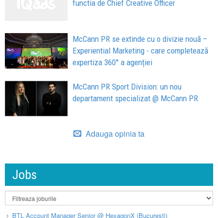
functia de Chief Creative Officer
McCann PR se extinde cu o divizie nouă –
Experiential Marketing - care completează
expertiza 360° a agenției
McCann PR Sport Division: un nou
departament specializat @ McCann PR
Adauga opinia ta
Jobs
BTL Account Manager Senior @ HexagonX (București)