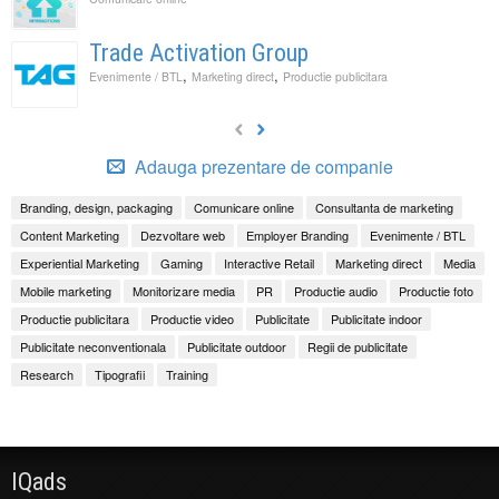
Trade Activation Group
,
,
Evenimente / BTL
Marketing direct
Productie publicitara
Adauga prezentare de companie
Branding, design, packaging
Comunicare online
Consultanta de marketing
Content Marketing
Dezvoltare web
Employer Branding
Evenimente / BTL
Experiential Marketing
Gaming
Interactive Retail
Marketing direct
Media
Mobile marketing
Monitorizare media
PR
Productie audio
Productie foto
Productie publicitara
Productie video
Publicitate
Publicitate indoor
Publicitate neconventionala
Publicitate outdoor
Regii de publicitate
Research
Tipografii
Training
IQads