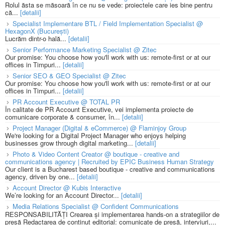
Rolul ăsta se măsoară în ce nu se vede: proiectele care ies bine pentru
că...
[detalii]
Specialist Implementare BTL / Field Implementation Specialist @
HexagonX (București)
Lucrăm dintr-o hală...
[detalii]
Senior Performance Marketing Specialist @ Zitec
Our promise: You choose how you'll work with us: remote-first or at our
offices in Timpuri...
[detalii]
Senior SEO & GEO Specialist @ Zitec
Our promise: You choose how you'll work with us: remote-first or at our
offices in Timpuri...
[detalii]
PR Account Executive @ TOTAL PR
În calitate de PR Account Executive, vei implementa proiecte de
comunicare corporate & consumer, în...
[detalii]
Project Manager (Digital & eCommerce) @ Flaminjoy Group
We're looking for a Digital Project Manager who enjoys helping
businesses grow through digital marketing...
[detalii]
Photo & Video Content Creator @ boutique - creative and
communications agency | Recruited by EPIC Business Human Strategy
Our client is a Bucharest based boutique - creative and communications
agency, driven by one...
[detalii]
Account Director @ Kubis Interactive
We’re looking for an Account Director...
[detalii]
Media Relations Specialist @ Confident Communications
RESPONSABILITĂȚI Crearea și implementarea hands-on a strategiilor de
presă Redactarea de conținut editorial: comunicate de presă, interviuri,...