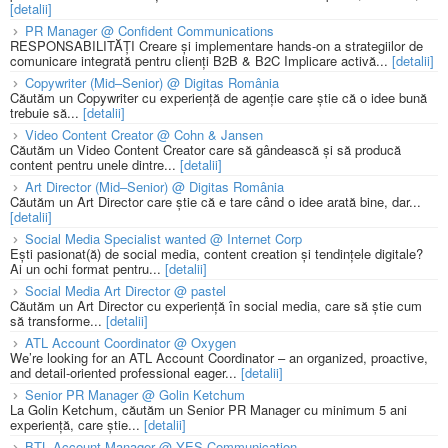
[detalii]
PR Manager @ Confident Communications
RESPONSABILITĂȚI Creare și implementare hands-on a strategiilor de
comunicare integrată pentru clienți B2B & B2C Implicare activă...
[detalii]
Copywriter (Mid–Senior) @ Digitas România
Căutăm un Copywriter cu experiență de agenție care știe că o idee bună
trebuie să...
[detalii]
Video Content Creator @ Cohn & Jansen
Căutăm un Video Content Creator care să gândească și să producă
content pentru unele dintre...
[detalii]
Art Director (Mid–Senior) @ Digitas România
Căutăm un Art Director care știe că e tare când o idee arată bine, dar...
[detalii]
Social Media Specialist wanted @ Internet Corp
Ești pasionat(ă) de social media, content creation și tendințele digitale?
Ai un ochi format pentru...
[detalii]
Social Media Art Director @ pastel
Căutăm un Art Director cu experiență în social media, care să știe cum
să transforme...
[detalii]
ATL Account Coordinator @ Oxygen
We’re looking for an ATL Account Coordinator – an organized, proactive,
and detail-oriented professional eager...
[detalii]
Senior PR Manager @ Golin Ketchum
La Golin Ketchum, căutăm un Senior PR Manager cu minimum 5 ani
experiență, care știe...
[detalii]
BTL Account Manager @ YES Communication