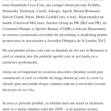
toate brandurile Coca-Cola, am castigat clienti precum Toshiba,
Neumarkt, Dedeman, Caroli, Adesgo, Agroli, Berarii Romaniei,
Salvati Copiii; Niran, Metro Cash&Carry si real,- Hypermarket pe
media (Universal McCann); Anchor Group pe PR (McCann PR), iar
Comitetul Olimpic si Sportiv Roman (COSR) a selectat Momentum
in vederea coordonarii serviciilor de advertising si marketing pentru
promovarea in tara noastra a Jocurilor Olimpice de la Londra 2012.
Nu am pierdut niciun cont care sa depinda de noi aici in Romania si
cred ca suntem una din putinele agentii care se pot lauda cu o
asemenea performanta.
Avem un rol important in cresterea afacerilor clientilor nostri prin
comunicare si cred ca relatiile de lunga durata pe care le avem cu
clientii spun mai multe despre calitatea ridicata a serviciilor noastre
decat pot eu sa o fac.
In ceea ce priveste profitul, cu eforturi mari am reusit sa incheiem
anul cu o marja similara celei din 2008 - si ne pastram acelasi