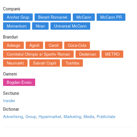
Companii
Anchor Grup
Berarii Romaniei
McCann
McCann PR
Momentum
Niran
Universal McCann
Branduri
Adesgo
Agroli
Caroli
Coca-Cola
Comitetul Olimpic si Sportiv Roman
Dedeman
METRO
Neumarkt
Salvati Copiii
Toshiba
Oameni
Bogdan Enoiu
Sectiune
Insider
Dictionar
Advertising
,
Group
,
Hypermarket
,
Marketing
,
Media
,
Publicitate