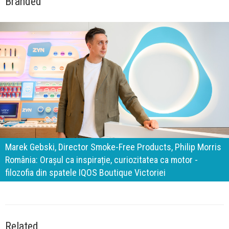
Branded
140 de ani de Mercedes-Benz. Ramona Pîrlog: Cel mai
important „test al timpului” este să inovăm constant, dar
cu aceeași responsabilitate față de oameni, siguranță și
calitate
Related