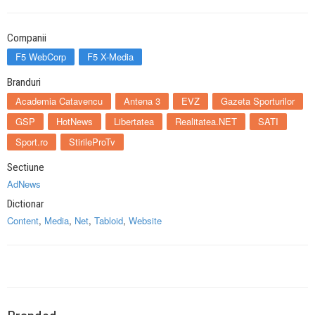
Companii
F5 WebCorp
F5 X-Media
Branduri
Academia Catavencu
Antena 3
EVZ
Gazeta Sporturilor
GSP
HotNews
Libertatea
Realitatea.NET
SATI
Sport.ro
StirileProTv
Sectiune
AdNews
Dictionar
Content
,
Media
,
Net
,
Tabloid
,
Website