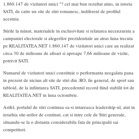
1.860.147 de vizitatori unici "? cel mai bun rezultat atins, in istoria
SATI, de catre un site de stiri romanesc, indiferent de profilul
acestuia.
Stirile la minut, materialele in exclusivitate si relatarea necenzurata a
campaniei electorale si alegerilor prezidentiale au atras luna trecuta
pe REALITATEA.NET 1.860.147 de vizitatori unici care au realizat
circa 30 de milioane de afisari si aproape 7,66 milioane de vizite,
potrivit SATI.
Numarul de vizitatori unici constituie o performanta neegalata pana
in prezent de niciun alt site de stiri din .RO, fie general, de sport sau
tabloid, de la infiintarea SATI, precedentul record fiind stabilit tot de
REALITATEA.NET in luna octombrie.
Astfel, portalul de stiri continua sa-si intareasca leadership-ul, atat in
ierarhia site-urilor de continut, cat si intre cele de Stiri generale,
situandu-se la o distanta considerabila fata de principalii sai
competitori.