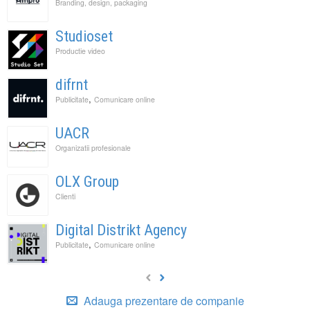
Branding, design, packaging
Studioset
Productie video
difrnt
,
Publicitate
Comunicare online
UACR
Organizatii profesionale
OLX Group
Clienti
Digital Distrikt Agency
,
Publicitate
Comunicare online
Adauga prezentare de companie