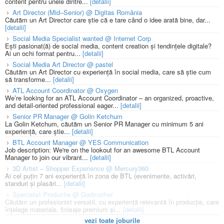
content pentru unele dintre...
[detalii]
Art Director (Mid–Senior) @ Digitas România
Căutăm un Art Director care știe că e tare când o idee arată bine, dar...
[detalii]
Social Media Specialist wanted @ Internet Corp
Ești pasionat(ă) de social media, content creation și tendințele digitale?
Ai un ochi format pentru...
[detalii]
Social Media Art Director @ pastel
Căutăm un Art Director cu experiență în social media, care să știe cum
să transforme...
[detalii]
ATL Account Coordinator @ Oxygen
We’re looking for an ATL Account Coordinator – an organized, proactive,
and detail-oriented professional eager...
[detalii]
Senior PR Manager @ Golin Ketchum
La Golin Ketchum, căutăm un Senior PR Manager cu minimum 5 ani
experiență, care știe...
[detalii]
BTL Account Manager @ YES Communication
Job description: We're on the lookout for an awesome BTL Account
Manager to join our vibrant...
[detalii]
3D Artist – Shopper Experience @ Mercury360
Ai cel puțin 7 ani experiență în zona de BTL (evenimente, activări,
standuri și plasări...
[detalii]
Specialist Productie @ Godmother
Căutăm un profesionist versatil, cu experiență relevantă în producție, care
înțelege materiale, finisaje premium și...
[detalii]
vezi toate joburile