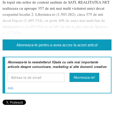
In topul site-urilor de content auditate de SATI, REALITATEA.NET
realizeaza cu aproape 357 de mii mai multi vizitatori unici decat
ocupantul locului 2, Libertatea.ro (1.503.262), circa 375 de mii
decat Gsp.ro (1.485.334), cu peste 406 de unici mai mult fata de
Stirileprotv.ro (1.453.974) si cu 483 de mii in plus fata de Sport.ro
(1.377.026).
Aboneaza-te pentru a avea acces la acest articol
Aboneaza-te la newsletterul IQads cu cele mai importante
articole despre comunicare, marketing si alte domenii creative:
Info