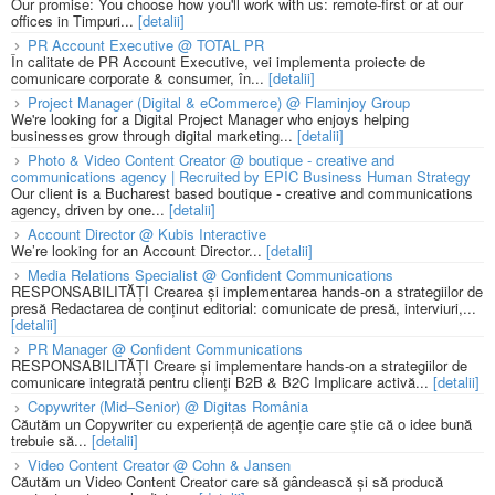
Our promise: You choose how you'll work with us: remote-first or at our
offices in Timpuri...
[detalii]
PR Account Executive @ TOTAL PR
În calitate de PR Account Executive, vei implementa proiecte de
comunicare corporate & consumer, în...
[detalii]
Project Manager (Digital & eCommerce) @ Flaminjoy Group
We're looking for a Digital Project Manager who enjoys helping
businesses grow through digital marketing...
[detalii]
Photo & Video Content Creator @ boutique - creative and
communications agency | Recruited by EPIC Business Human Strategy
Our client is a Bucharest based boutique - creative and communications
agency, driven by one...
[detalii]
Account Director @ Kubis Interactive
We’re looking for an Account Director...
[detalii]
Media Relations Specialist @ Confident Communications
RESPONSABILITĂȚI Crearea și implementarea hands-on a strategiilor de
presă Redactarea de conținut editorial: comunicate de presă, interviuri,...
[detalii]
PR Manager @ Confident Communications
RESPONSABILITĂȚI Creare și implementare hands-on a strategiilor de
comunicare integrată pentru clienți B2B & B2C Implicare activă...
[detalii]
Copywriter (Mid–Senior) @ Digitas România
Căutăm un Copywriter cu experiență de agenție care știe că o idee bună
trebuie să...
[detalii]
Video Content Creator @ Cohn & Jansen
Căutăm un Video Content Creator care să gândească și să producă