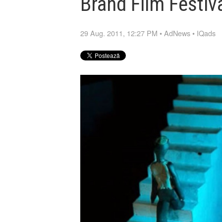
Brand Film Festiv
29 Aug. 2011, 12:27 PM
•
AdNews
•
IQads