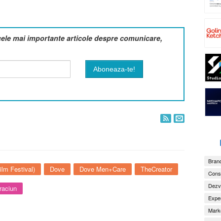
cele mai importante articole despre comunicare,
Brand
lm Festival)
Dove
Dove Men+Care
TheCreator
Consu
Dezv
raciun
Exper
Marke