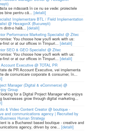
rești)
 ăsta se măsoară în ce nu se vede: proiectele
ies bine pentru că...
[detalii]
cialist Implementare BTL / Field Implementation
alist @ HexagonX (București)
m dintr-o hală...
[detalii]
ior Performance Marketing Specialist @ Zitec
romise: You choose how you'll work with us:
-first or at our offices in Timpuri...
[detalii]
nior SEO & GEO Specialist @ Zitec
romise: You choose how you'll work with us:
-first or at our offices in Timpuri...
[detalii]
 Account Executive @ TOTAL PR
litate de PR Account Executive, vei implementa
cte de comunicare corporate & consumer, în...
i]
ject Manager (Digital & eCommerce) @
njoy Group
 looking for a Digital Project Manager who enjoys
ng businesses grow through digital marketing...
i]
to & Video Content Creator @ boutique -
ive and communications agency | Recruited by
Business Human Strategy
lient is a Bucharest based boutique - creative and
nications agency, driven by one...
[detalii]