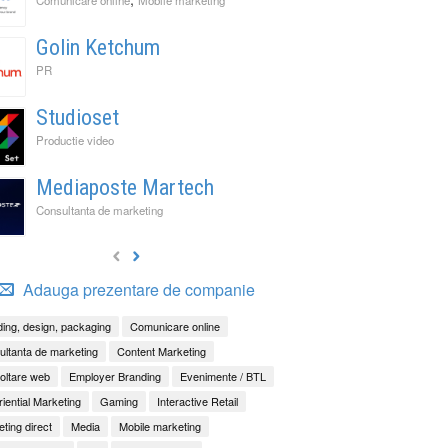
Golin Ketchum
PR
Studioset
Productie video
Mediaposte Martech
Consultanta de marketing
Adauga prezentare de companie
ing, design, packaging
Comunicare online
ltanta de marketing
Content Marketing
oltare web
Employer Branding
Evenimente / BTL
iential Marketing
Gaming
Interactive Retail
ting direct
Media
Mobile marketing