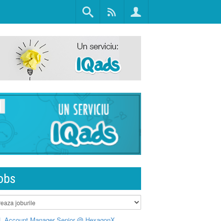
obs
L Account Manager Senior @ HexagonX