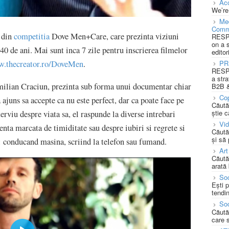
Acc
We’re
Med
Comm
 din
competitia
Dove Men+Care, care prezinta viziuni
RESPO
on a 
40 de ani. Mai sunt inca 7 zile pentru inscrierea filmelor
editor
PR
.thecreator.ro/DoveMen
.
RESPO
a stra
Emilian Craciun, prezinta sub forma unui documentar chiar
B2B &
Cop
ajuns sa accepte ca nu este perfect, dar ca poate face pe
Căută
știe c
nterviu despre viata sa, el raspunde la diverse intrebari
Vi
enta marcata de timiditate sau despre iubiri si regrete si
Căută
și să
na: conducand masina, scriind la telefon sau fumand.
Art
Căută
arată 
Soc
Ești 
tendin
Soc
Căută
care 