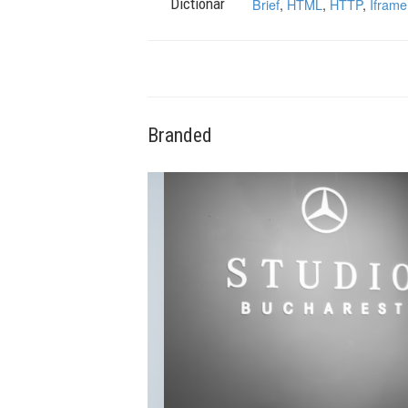
Dictionar
Brief
,
HTML
,
HTTP
,
Iframe
Branded