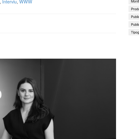
,
Interviu
,
WWW
Monit
Produ
Publi
Publi
Tipog