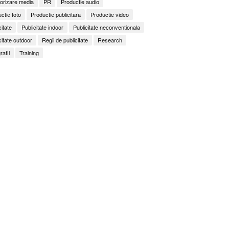
orizare media
PR
Productie audio
ctie foto
Productie publicitara
Productie video
citate
Publicitate indoor
Publicitate neconventionala
citate outdoor
Regii de publicitate
Research
rafii
Training