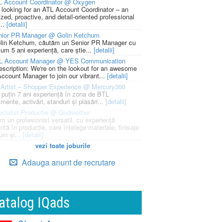
L Account Coordinator @ Oxygen
 looking for an ATL Account Coordinator – an
zed, proactive, and detail-oriented professional
...
[detalii]
nior PR Manager @ Golin Ketchum
lin Ketchum, căutăm un Senior PR Manager cu
um 5 ani experiență, care știe...
[detalii]
L Account Manager @ YES Communication
escription: We're on the lookout for an awesome
ccount Manager to join our vibrant...
[detalii]
Artist – Shopper Experience @ Mercury360
l puțin 7 ani experiență în zona de BTL
mente, activări, standuri și plasări...
[detalii]
cialist Productie @ Godmother
m un profesionist versatil, cu experiență
ntă în producție, care înțelege materiale, finisaje
um și...
[detalii]
vezi toate joburile
Adauga anunt de recrutare
atalog IQads