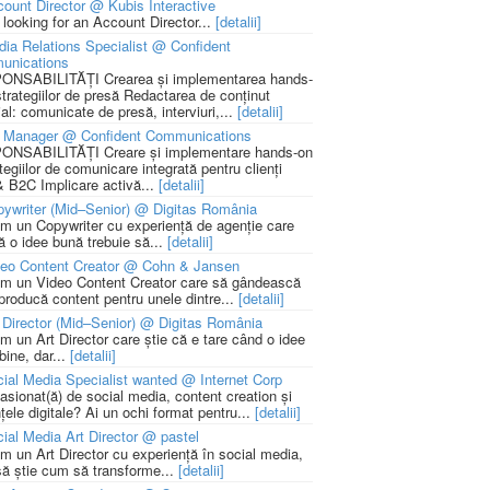
ount Director @ Kubis Interactive
 looking for an Account Director...
[detalii]
ia Relations Specialist @ Confident
unications
NSABILITĂȚI Crearea și implementarea hands-
strategiilor de presă Redactarea de conținut
ial: comunicate de presă, interviuri,...
[detalii]
 Manager @ Confident Communications
NSABILITĂȚI Creare și implementare hands-on
tegiilor de comunicare integrată pentru clienți
 B2C Implicare activă...
[detalii]
ywriter (Mid–Senior) @ Digitas România
m un Copywriter cu experiență de agenție care
ă o idee bună trebuie să...
[detalii]
deo Content Creator @ Cohn & Jansen
m un Video Content Creator care să gândească
 producă content pentru unele dintre...
[detalii]
 Director (Mid–Senior) @ Digitas România
m un Art Director care știe că e tare când o idee
bine, dar...
[detalii]
ial Media Specialist wanted @ Internet Corp
pasionat(ă) de social media, content creation și
țele digitale? Ai un ochi format pentru...
[detalii]
ial Media Art Director @ pastel
m un Art Director cu experiență în social media,
să știe cum să transforme...
[detalii]