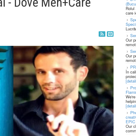
al - Dove Men+Care
(Bucu
Rolul
care 
Spe
Speci
Lucră
Sen
Our p
remote
Se
Our p
remote
PR
În ca
proie
[detali
Pro
Flami
We're
helpi
[detali
Pho
creat
EPIC 
Our c
commu