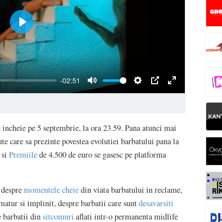
incheie pe 5 septembrie, la ora 23.59. Pana atunci mai
e care sa prezinte povestea evolutiei barbatului pana la
si
Premiile
de 4.500 de euro se gasesc pe platforma
e despre
momentele cheie
din viata barbatului in reclame,
matur si implinit, despre barbatii care sunt
desavarsiti
e barbatii din
sitcomuri
aflati intr-o permanenta midlife