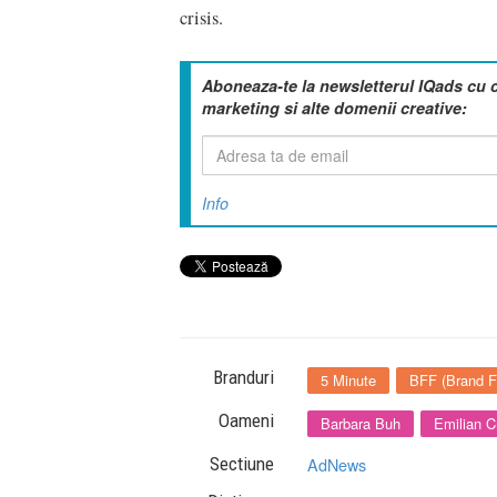
crisis.
Aboneaza-te la newsletterul IQads cu 
marketing si alte domenii creative:
Info
Branduri
5 Minute
BFF (Brand Fi
Oameni
Barbara Buh
Emilian C
Sectiune
AdNews