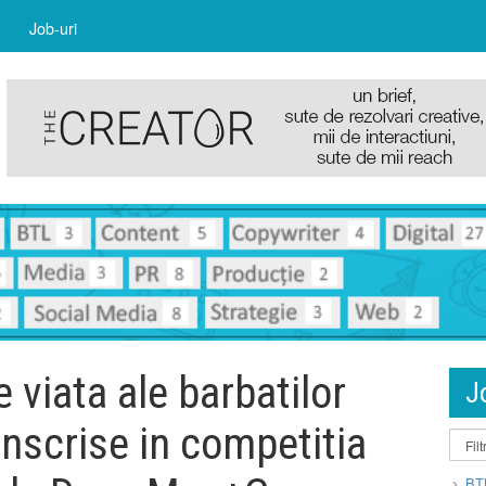
Job-uri
 viata ale barbatilor
J
inscrise in competitia
BT