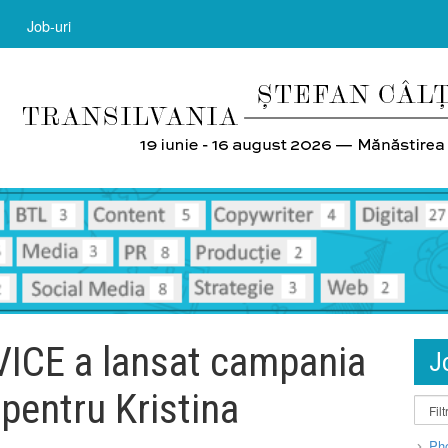
Job-uri
ICE a lansat campania
J
 pentru Kristina
Pho