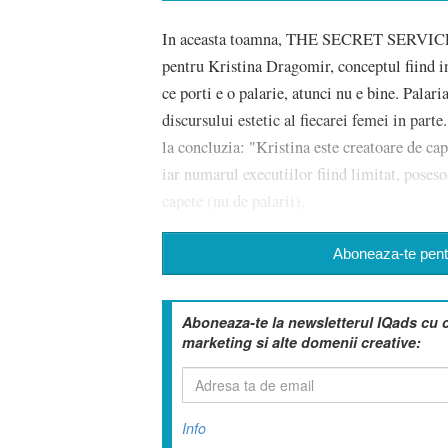
In aceasta toamna, THE SECRET SERVICE a
pentru Kristina Dragomir, conceptul fiind in
ce porti e o palarie, atunci nu e bine. Palari
discursului estetic al fiecarei femei in parte
la concluzia: "Kristina este creatoare de cape
iar numarul executiilor fiind limitat, poses
capete (nu de palarii).
Aboneaza-te pentr
Aboneaza-te la newsletterul IQads cu 
marketing si alte domenii creative:
Info