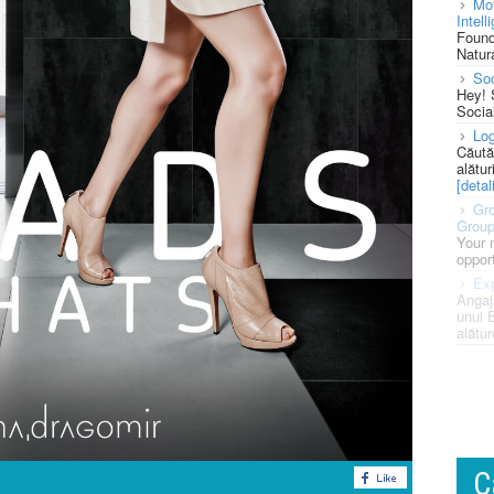
Mot
Intell
Found
Natura
So
Hey! 
Socia
Log
Căută
alătur
[detali
Gro
Grou
Your 
opport
Exp
Angaj
unui 
alătur
C