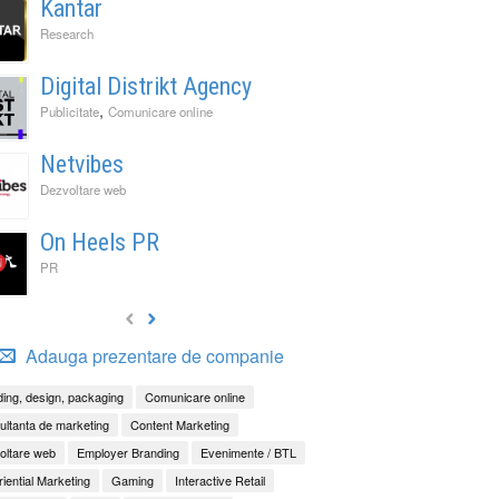
Kantar
Research
Digital Distrikt Agency
,
Publicitate
Comunicare online
Netvibes
Dezvoltare web
On Heels PR
PR
Adauga prezentare de companie
ing, design, packaging
Comunicare online
ltanta de marketing
Content Marketing
oltare web
Employer Branding
Evenimente / BTL
iential Marketing
Gaming
Interactive Retail