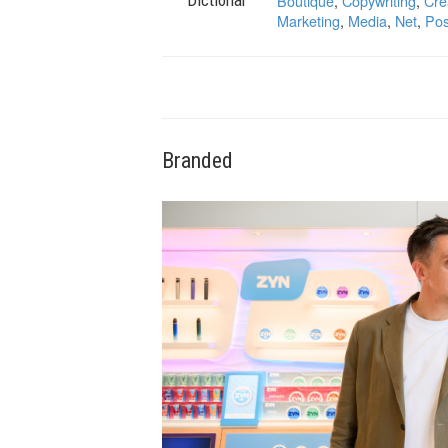
Boutique
,
Copywriting
,
Cre
Marketing
,
Media
,
Net
,
Pos
Branded