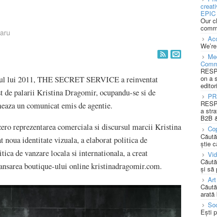
creat
EPIC 
Our c
commu
taru
Acc
We’re
Med
Comm
RESPO
on a 
putul lui 2011, THE SECRET SERVICE a reinventat
editor
st de palarii Kristina Dragomir, ocupandu-se si de
PR
RESPO
meaza un comunicat emis de agentie.
a stra
B2B &
 reprezentarea comerciala si discursul marcii Kristina
Cop
Căută
t noua identitate vizuala, a elaborat politica de
știe c
ica de vanzare locala si internationala, a creat
Vi
Căută
 lansarea boutique-ului online kristinadragomir.com.
și să
Art
Căută
arată 
Soc
Ești 