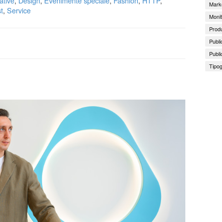
ative
,
Design
,
Evenimente speciale
,
Fashion
,
HTTP
,
Marke
t
,
Service
Monit
Produ
Publi
Publi
Tipog