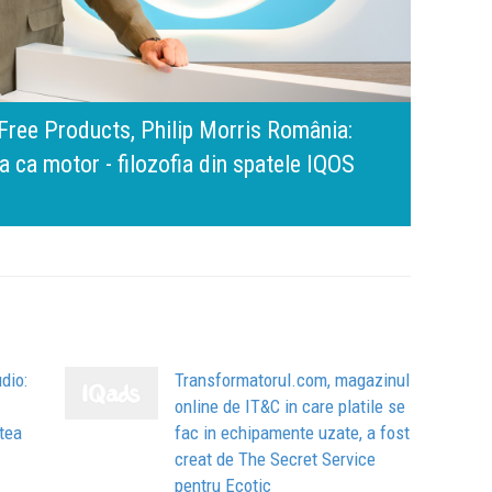
amona Pîrlog: Cel mai important „test al
nt, dar cu aceeași responsabilitate față
Bring 
Brandu
Busin
apart
comun
dio:
Transformatorul.com, magazinul
online de IT&C in care platile se
atea
fac in echipamente uzate, a fost
creat de The Secret Service
pentru Ecotic