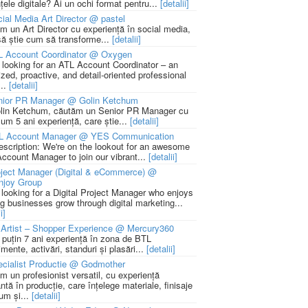
țele digitale? Ai un ochi format pentru...
[detalii]
ial Media Art Director @ pastel
m un Art Director cu experiență în social media,
să știe cum să transforme...
[detalii]
L Account Coordinator @ Oxygen
 looking for an ATL Account Coordinator – an
zed, proactive, and detail-oriented professional
...
[detalii]
nior PR Manager @ Golin Ketchum
lin Ketchum, căutăm un Senior PR Manager cu
um 5 ani experiență, care știe...
[detalii]
L Account Manager @ YES Communication
escription: We're on the lookout for an awesome
ccount Manager to join our vibrant...
[detalii]
ject Manager (Digital & eCommerce) @
njoy Group
 looking for a Digital Project Manager who enjoys
ng businesses grow through digital marketing...
i]
Artist – Shopper Experience @ Mercury360
l puțin 7 ani experiență în zona de BTL
mente, activări, standuri și plasări...
[detalii]
cialist Productie @ Godmother
m un profesionist versatil, cu experiență
ntă în producție, care înțelege materiale, finisaje
um și...
[detalii]