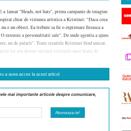
 lansat "Heads, not hats", prima campanie de imagine
spirat chiar de viziunea artistica a Kristinei: "Daca ceea
a nu e un obiect. Ea trebuie sa fie o exprimare fireasca a
. O extensie a personalitatii sale". De unde agentia a ajuns
te, nu de palarii". Toate creatiile Kristinei fiind unicat,
oarele lor pot deveni oricand victimele unor hoate de
u a avea acces la acest articol
cele mai importante articole despre comunicare,