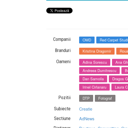
Companii
OMD
Red Carpet Stud
Branduri
Kristina Dragomir
Roua
Oameni
Adina Sorescu
Ana Gh
Andreea Dumitrescu
B
Dan Samoila
Dragos G
Irinel Cirlanaru
Laura C
Pozitii
DTP
Fotograf
Subiecte
Creatie
Sectiune
AdNews
Dictionar