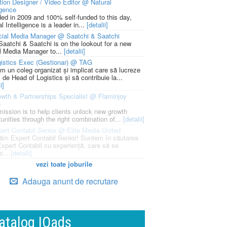
ion Designer / Video Editor @ Natural
igence
ed in 2009 and 100% self-funded to this day,
l Intelligence is a leader in...
[detalii]
cial Media Manager @ Saatchi & Saatchi
Saatchi & Saatchi is on the lookout for a new
l Media Manager to...
[detalii]
istics Exec (Gestionar) @ TAG
m un coleg organizat și implicat care să lucreze
i de Head of Logistics și să contribuie la...
i]
wth & Partnerships Specialist @ Flaminjoy
p
mission is to help clients unlock new growth
unities through the right combination of...
[detalii]
ert Contabil Senior @ Elite Media United
ăm Expert Contabil Senior! Suntem în căutarea
Expert Contabil cu experiență, care să se
e...
[detalii]
vezi toate joburile
Adauga anunt de recrutare
atalog IQads