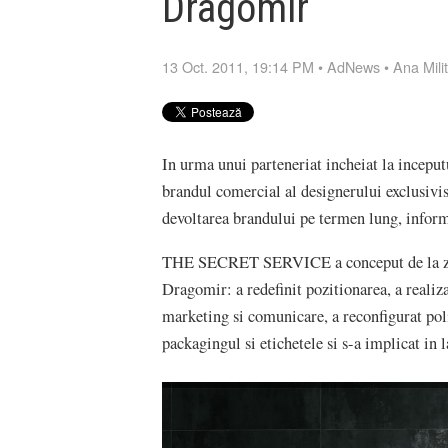
Dragomir
13 Oct. 2011, 19:14 PM
•
AdNews
•
Ana Mili
In urma unui parteneriat incheiat la ince
brandul comercial al designerului exclusivi
devoltarea brandului pe termen lung, infor
THE SECRET SERVICE a conceput de la zero
Dragomir: a redefinit pozitionarea, a realiza
marketing si comunicare, a reconfigurat polit
packagingul si etichetele si s-a implicat in