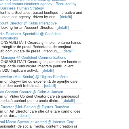
ive and communications agency | Recruited by
Business Human Strategy
lient is a Bucharest based boutique - creative and
nications agency, driven by one...
[detalii]
ount Director @ Kubis Interactive
 looking for an Account Director...
[detalii]
ia Relations Specialist @ Confident
unications
NSABILITĂȚI Crearea și implementarea hands-
strategiilor de presă Redactarea de conținut
ial: comunicate de presă, interviuri,...
[detalii]
 Manager @ Confident Communications
NSABILITĂȚI Creare și implementare hands-on
tegiilor de comunicare integrată pentru clienți
 B2C Implicare activă...
[detalii]
ywriter (Mid–Senior) @ Digitas România
m un Copywriter cu experiență de agenție care
ă o idee bună trebuie să...
[detalii]
deo Content Creator @ Cohn & Jansen
m un Video Content Creator care să gândească
 producă content pentru unele dintre...
[detalii]
 Director (Mid–Senior) @ Digitas România
m un Art Director care știe că e tare când o idee
bine, dar...
[detalii]
ial Media Specialist wanted @ Internet Corp
pasionat(ă) de social media, content creation și