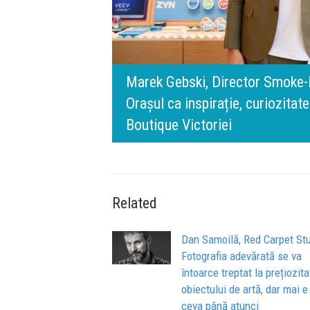
rris România:
digital.
140 de ani de Mercedes-Benz. R
n spatele IQOS
l BT Visa: A NEW
timpului” este să inovăm consta
de oameni, siguranță și calitate
Related
Dan Samoilă, Red Carpet Stu
Fotografia adevărată se va
întoarce treptat la prețiozit
obiectului de artă, dar mai e
ceva până atunci