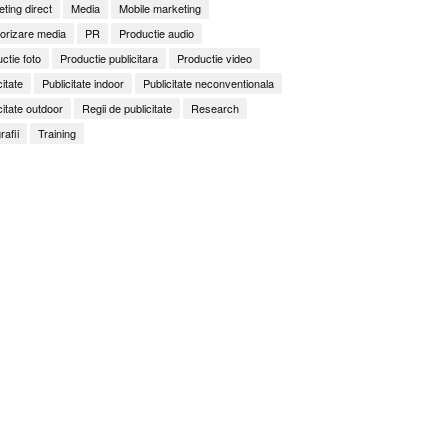
ting direct
Media
Mobile marketing
orizare media
PR
Productie audio
ctie foto
Productie publicitara
Productie video
citate
Publicitate indoor
Publicitate neconventionala
citate outdoor
Regii de publicitate
Research
rafii
Training