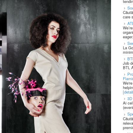
tendin
Soc
Căută
care 
AT
We’re
organi
eager
Se
La Go
minim
BT
Job d
BTL A
Pro
Flami
We're
helpi
[detali
3D 
Ai ce
(eveni
Spe
Căută
releva
premi