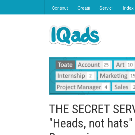
Continut
Creatii
Servicii
Index
THE SECRET SERV
"Heads, not hats"