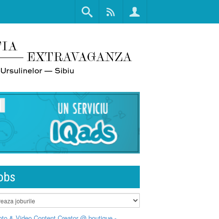
obs
to & Video Content Creator @ boutique -