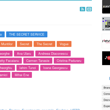
io
THE SECRET SERVICE
 Muntilor
Secret
The Secret
Vogue
eorghe
Ana Ularu
Andreea Diaconescu
etty Facaianu
Carmen Tanasie
Cristina Paduraru
heorghiu
Iahim Tunoi
Ioana Georgescu
arnici
Mihai Ene
Brand
Consu
Dezv
Exper