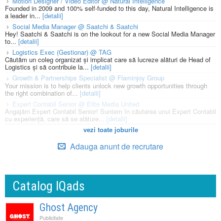
Motion Designer / Video Editor @ Natural Intelligence
Founded in 2009 and 100% self-funded to this day, Natural Intelligence is
a leader in...
[detalii]
Social Media Manager @ Saatchi & Saatchi
Hey! Saatchi & Saatchi is on the lookout for a new Social Media Manager
to...
[detalii]
Logistics Exec (Gestionar) @ TAG
Căutăm un coleg organizat și implicat care să lucreze alături de Head of
Logistics și să contribuie la...
[detalii]
Growth & Partnerships Specialist @ Flaminjoy Group
Your mission is to help clients unlock new growth opportunities through
the right combination of...
[detalii]
Expert Contabil Senior @ Elite Media United
Angajăm Expert Contabil Senior! Suntem în căutarea unui Expert Contabil
cu experiență, care să se alăture...
[detalii]
vezi toate joburile
Adauga anunt de recrutare
Catalog IQads
Ghost Agency
Publicitate