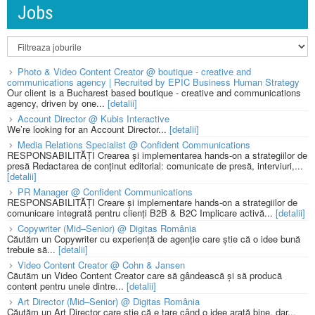
Jobs
Photo & Video Content Creator @ boutique - creative and
communications agency | Recruited by EPIC Business Human Strategy
Our client is a Bucharest based boutique - creative and communications
agency, driven by one...
[detalii]
Account Director @ Kubis Interactive
We’re looking for an Account Director...
[detalii]
Media Relations Specialist @ Confident Communications
RESPONSABILITĂȚI Crearea și implementarea hands-on a strategiilor de
presă Redactarea de conținut editorial: comunicate de presă, interviuri,...
[detalii]
PR Manager @ Confident Communications
RESPONSABILITĂȚI Creare și implementare hands-on a strategiilor de
comunicare integrată pentru clienți B2B & B2C Implicare activă...
[detalii]
Copywriter (Mid–Senior) @ Digitas România
Căutăm un Copywriter cu experiență de agenție care știe că o idee bună
trebuie să...
[detalii]
Video Content Creator @ Cohn & Jansen
Căutăm un Video Content Creator care să gândească și să producă
content pentru unele dintre...
[detalii]
Art Director (Mid–Senior) @ Digitas România
Căutăm un Art Director care știe că e tare când o idee arată bine, dar...