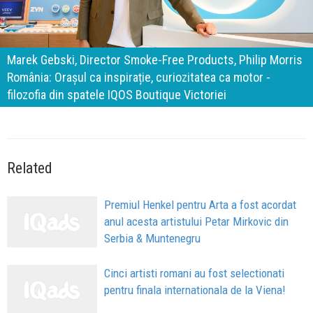
140 de ani de Mercedes-Benz. Ramona Pîrlog: Cel mai
important „test al timpului” este să inovăm constant, dar
cu aceeași responsabilitate față de oameni, siguranță și
calitate
Related
Premiul Henkel pentru Arta a fost acordat
anul acesta artistului Petar Mirkovic din
Serbia & Muntenegru
Cinci artisti romani au fost selectionati
pentru finala internationala de la Viena!