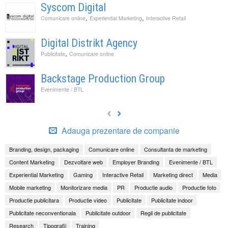
Syscom Digital
,
,
Comunicare online
Experiential Marketing
Interactive Retail
Digital Distrikt Agency
,
Publicitate
Comunicare online
Backstage Production Group
Evenimente / BTL
Adauga prezentare de companie
Branding, design, packaging
Comunicare online
Consultanta de marketing
Content Marketing
Dezvoltare web
Employer Branding
Evenimente / BTL
Experiential Marketing
Gaming
Interactive Retail
Marketing direct
Media
Mobile marketing
Monitorizare media
PR
Productie audio
Productie foto
Productie publicitara
Productie video
Publicitate
Publicitate indoor
Publicitate neconventionala
Publicitate outdoor
Regii de publicitate
Research
Tipografii
Training