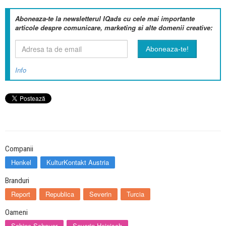
Aboneaza-te la newsletterul IQads cu cele mai importante
articole despre comunicare, marketing si alte domenii creative:
Info
Companii
Henkel
KulturKontakt Austria
Branduri
Report
Republica
Severin
Turcia
Oameni
Sabine Schauer
Severin Heinisch