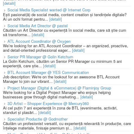
[detalii]
Social Media Specialist wanted @ Internet Corp
Ești pasionat(ă) de social media, content creation și tendințele digitale?
Ai un ochi format pentru...
[detalii]
Social Media Art Director @ pastel
Căutăm un Art Director cu experiență în social media, care să știe cum
să transforme...
[detalii]
ATL Account Coordinator @ Oxygen
We’re looking for an ATL Account Coordinator – an organized, proactive,
and detail-oriented professional eager...
[detalii]
Senior PR Manager @ Golin Ketchum
La Golin Ketchum, căutăm un Senior PR Manager cu minimum 5 ani
experiență, care știe...
[detalii]
BTL Account Manager @ YES Communication
Job description: We're on the lookout for an awesome BTL Account
Manager to join our vibrant...
[detalii]
Project Manager (Digital & eCommerce) @ Flaminjoy Group
We're looking for a Digital Project Manager who enjoys helping
businesses grow through digital marketing...
[detalii]
3D Artist – Shopper Experience @ Mercury360
Ai cel puțin 7 ani experiență în zona de BTL (evenimente, activări,
standuri și plasări...
[detalii]
Specialist Productie @ Godmother
Căutăm un profesionist versatil, cu experiență relevantă în producție, care
înțelege materiale, finisaje premium și...
[detalii]