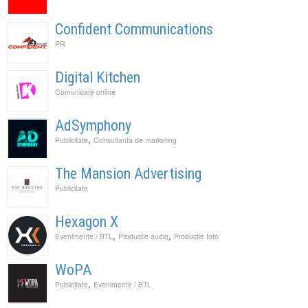
Confident Communications
PR
Digital Kitchen
Comunicare online
AdSymphony
,
Publicitate
Consultanta de marketing
The Mansion Advertising
Publicitate
Hexagon X
,
,
Evenimente / BTL
Productie audio
Productie foto
WoPA
,
Publicitate
Evenimente / BTL