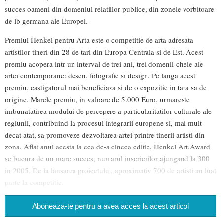
succes oameni din domeniul relatiilor publice, din zonele vorbitoare
de lb germana ale Europei.
Premiul Henkel pentru Arta este o competitie de arta adresata
artistilor tineri din 28 de tari din Europa Centrala si de Est. Acest
premiu acopera intr-un interval de trei ani, trei domenii-cheie ale
artei contemporane: desen, fotografie si design. Pe langa acest
premiu, castigatorul mai beneficiaza si de o expozitie in tara sa de
origine. Marele premiu, in valoare de 5.000 Euro, urmareste
imbunatatirea modului de percepere a particularitatilor culturale ale
regiunii, contribuind la procesul integrarii europene si, mai mult
decat atat, sa promoveze dezvoltarea artei printre tinerii artisti din
zona. Aflat anul acesta la cea de-a cincea editie, Henkel Art.Award
se bucura de un mare succes, numarul inscrierilor ajungand la 300
in 2005. De la lansarea proiectului, aproximativ 700 de artisti au luat
parte la competitie.
Aboneaza-te pentru a avea acces la acest articol