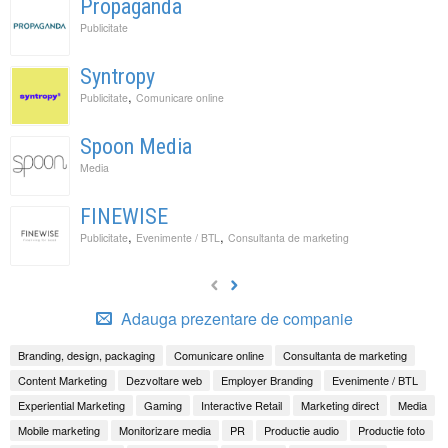
Propaganda
Publicitate
Syntropy
,
Publicitate
Comunicare online
Spoon Media
Media
FINEWISE
,
,
Publicitate
Evenimente / BTL
Consultanta de marketing
Adauga prezentare de companie
Branding, design, packaging
Comunicare online
Consultanta de marketing
Content Marketing
Dezvoltare web
Employer Branding
Evenimente / BTL
Experiential Marketing
Gaming
Interactive Retail
Marketing direct
Media
Mobile marketing
Monitorizare media
PR
Productie audio
Productie foto