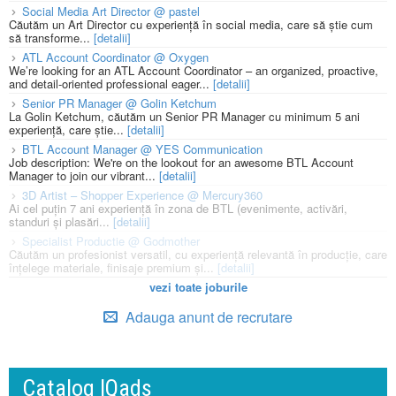
Social Media Art Director @ pastel
Căutăm un Art Director cu experiență în social media, care să știe cum
să transforme...
[detalii]
ATL Account Coordinator @ Oxygen
We’re looking for an ATL Account Coordinator – an organized, proactive,
and detail-oriented professional eager...
[detalii]
Senior PR Manager @ Golin Ketchum
La Golin Ketchum, căutăm un Senior PR Manager cu minimum 5 ani
experiență, care știe...
[detalii]
BTL Account Manager @ YES Communication
Job description: We're on the lookout for an awesome BTL Account
Manager to join our vibrant...
[detalii]
3D Artist – Shopper Experience @ Mercury360
Ai cel puțin 7 ani experiență în zona de BTL (evenimente, activări,
standuri și plasări...
[detalii]
Specialist Productie @ Godmother
Căutăm un profesionist versatil, cu experiență relevantă în producție, care
înțelege materiale, finisaje premium și...
[detalii]
vezi toate joburile
Adauga anunt de recrutare
Catalog IQads