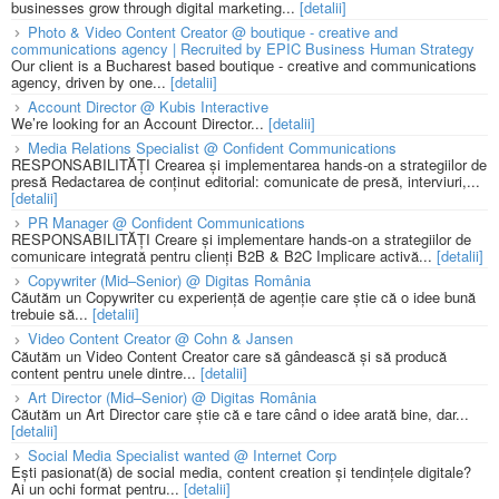
businesses grow through digital marketing...
[detalii]
Photo & Video Content Creator @ boutique - creative and
communications agency | Recruited by EPIC Business Human Strategy
Our client is a Bucharest based boutique - creative and communications
agency, driven by one...
[detalii]
Account Director @ Kubis Interactive
We’re looking for an Account Director...
[detalii]
Media Relations Specialist @ Confident Communications
RESPONSABILITĂȚI Crearea și implementarea hands-on a strategiilor de
presă Redactarea de conținut editorial: comunicate de presă, interviuri,...
[detalii]
PR Manager @ Confident Communications
RESPONSABILITĂȚI Creare și implementare hands-on a strategiilor de
comunicare integrată pentru clienți B2B & B2C Implicare activă...
[detalii]
Copywriter (Mid–Senior) @ Digitas România
Căutăm un Copywriter cu experiență de agenție care știe că o idee bună
trebuie să...
[detalii]
Video Content Creator @ Cohn & Jansen
Căutăm un Video Content Creator care să gândească și să producă
content pentru unele dintre...
[detalii]
Art Director (Mid–Senior) @ Digitas România
Căutăm un Art Director care știe că e tare când o idee arată bine, dar...
[detalii]
Social Media Specialist wanted @ Internet Corp
Ești pasionat(ă) de social media, content creation și tendințele digitale?
Ai un ochi format pentru...
[detalii]