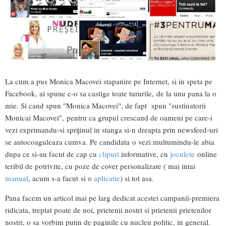
La cum a pus Monica Macovei stapanire pe Internet, si in speta pe
Facebook, ai spune c-o sa castige toate tururile, de la unu pana la o
mie. Si cand spun "Monica Macovei", de fapt spun "sustinatorii
Monicai Macovei", pentru ca grupul crescand de oameni pe care-i
vezi exprimandu-si sprijinul in stanga si-n dreapta prin newsfeed-uri
se autocoaguleaza cumva. Pe candidata o vezi multumindu-le abia
dupa ce si-au facut de cap cu
clipuri
informative, cu
joculete
online
teribil de potrivite, cu poze de cover personalizate ( mai intai
manual
, acum s-a facut si o
aplicatie
) si tot asa.
Pana facem un articol mai pe larg dedicat acestei campanii-premiera
ridicata, treptat poate de noi, prietenii nostri si prietenii prietenilor
nostri, o sa vorbim putin de paginile cu nucleu politic, in general.