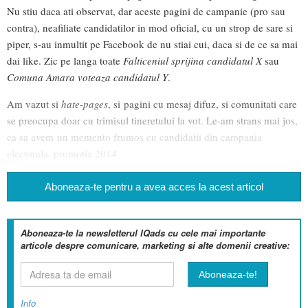
Nu stiu daca ati observat, dar aceste pagini de campanie (pro sau
contra), neafiliate candidatilor in mod oficial, cu un strop de sare si
piper, s-au inmultit pe Facebook de nu stiai cui, daca si de ce sa mai
dai like. Zic pe langa toate
Falticeniul sprijina candidatul X
sau
Comuna Amara voteaza candidatul Y
.
Am vazut si
hate-pages
, si pagini cu mesaj difuz, si comunitati care
se preocupa doar cu trimisul tineretului la vot. Le-am strans mai jos,
ca sa avem un memento frumos cu candidatii din campania
electorala, promotia 2014.
Aboneaza-te pentru a avea acces la acest articol
Aboneaza-te la newsletterul IQads cu cele mai importante
articole despre comunicare, marketing si alte domenii creative:
Info