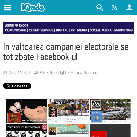
In valtoarea campaniei electorale se
tot zbate Facebook-ul
23 Oct. 2014, 14:38 PM
•
SpotLight
•
Miruna Spataru