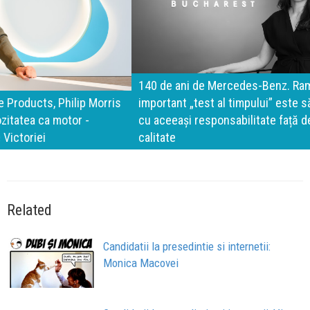
140 de ani de Mercedes-Benz. Ramona Pîrlog: Cel mai
important „test al timpului” este să inovăm constant, dar
cu aceeași responsabilitate față de oameni, siguranță și
calitate
Related
Candidatii la presedintie si internetii:
Monica Macovei