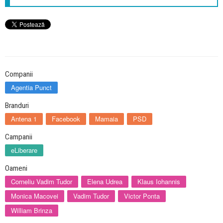
Companii
Agentia Punct
Branduri
Antena 1
Facebook
Mamaia
PSD
Campanii
eLiberare
Oameni
Corneliu Vadim Tudor
Elena Udrea
Klaus Iohannis
Monica Macovei
Vadim Tudor
Victor Ponta
William Brinza