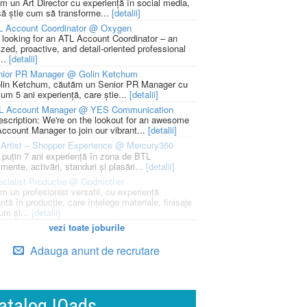
m un Art Director cu experiență în social media,
să știe cum să transforme...
[detalii]
L Account Coordinator @ Oxygen
 looking for an ATL Account Coordinator – an
zed, proactive, and detail-oriented professional
...
[detalii]
nior PR Manager @ Golin Ketchum
lin Ketchum, căutăm un Senior PR Manager cu
um 5 ani experiență, care știe...
[detalii]
L Account Manager @ YES Communication
escription: We're on the lookout for an awesome
ccount Manager to join our vibrant...
[detalii]
Artist – Shopper Experience @ Mercury360
l puțin 7 ani experiență în zona de BTL
mente, activări, standuri și plasări...
[detalii]
cialist Productie @ Godmother
m un profesionist versatil, cu experiență
ntă în producție, care înțelege materiale, finisaje
um și...
[detalii]
vezi toate joburile
Adauga anunt de recrutare
atalog IQads