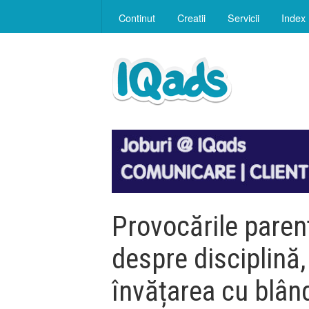
Continut
Creatii
Servicii
Index
Provocările paren
despre disciplină, 
învățarea cu blân