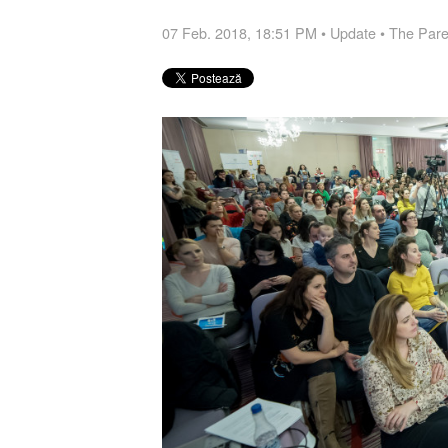
07 Feb. 2018, 18:51 PM
•
Update
•
The Par