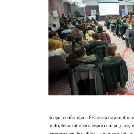
Scopul conferinței a fost acela de a suplini 
multiplelor întrebări despre cum poți creșt
necesare unei dezvoltări armonioase, într-un