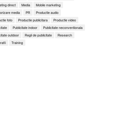
ting direct
Media
Mobile marketing
orizare media
PR
Productie audio
ctie foto
Productie publicitara
Productie video
citate
Publicitate indoor
Publicitate neconventionala
citate outdoor
Regii de publicitate
Research
rafii
Training