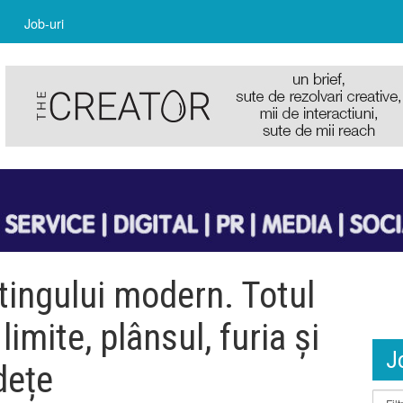
Job-uri
tingului modern. Totul
limite, plânsul, furia și
J
dețe