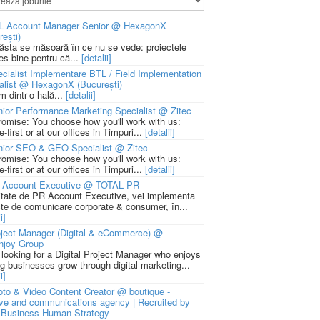
L Account Manager Senior @ HexagonX
rești)
 ăsta se măsoară în ce nu se vede: proiectele
ies bine pentru că...
[detalii]
cialist Implementare BTL / Field Implementation
alist @ HexagonX (București)
m dintr-o hală...
[detalii]
ior Performance Marketing Specialist @ Zitec
romise: You choose how you'll work with us:
-first or at our offices in Timpuri...
[detalii]
nior SEO & GEO Specialist @ Zitec
romise: You choose how you'll work with us:
-first or at our offices in Timpuri...
[detalii]
 Account Executive @ TOTAL PR
litate de PR Account Executive, vei implementa
cte de comunicare corporate & consumer, în...
i]
ject Manager (Digital & eCommerce) @
njoy Group
 looking for a Digital Project Manager who enjoys
ng businesses grow through digital marketing...
i]
to & Video Content Creator @ boutique -
ive and communications agency | Recruited by
Business Human Strategy