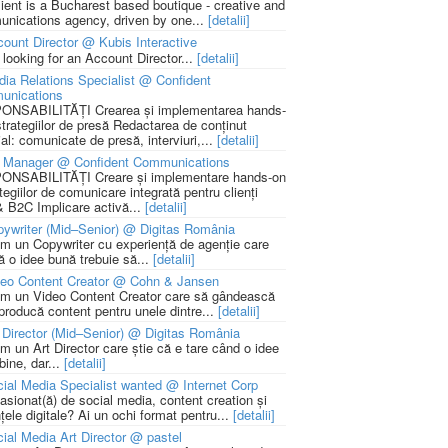
lient is a Bucharest based boutique - creative and
nications agency, driven by one...
[detalii]
ount Director @ Kubis Interactive
 looking for an Account Director...
[detalii]
ia Relations Specialist @ Confident
unications
NSABILITĂȚI Crearea și implementarea hands-
strategiilor de presă Redactarea de conținut
ial: comunicate de presă, interviuri,...
[detalii]
 Manager @ Confident Communications
NSABILITĂȚI Creare și implementare hands-on
tegiilor de comunicare integrată pentru clienți
 B2C Implicare activă...
[detalii]
ywriter (Mid–Senior) @ Digitas România
m un Copywriter cu experiență de agenție care
ă o idee bună trebuie să...
[detalii]
deo Content Creator @ Cohn & Jansen
m un Video Content Creator care să gândească
 producă content pentru unele dintre...
[detalii]
 Director (Mid–Senior) @ Digitas România
m un Art Director care știe că e tare când o idee
bine, dar...
[detalii]
ial Media Specialist wanted @ Internet Corp
pasionat(ă) de social media, content creation și
țele digitale? Ai un ochi format pentru...
[detalii]
ial Media Art Director @ pastel