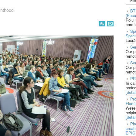
enthood
BT
(Bucu
Rolul
care 
Spe
Speci
Lucră
Sen
Our p
remote
Se
Our p
remote
PR
În ca
proie
[detali
Pro
Flami
We're
helpi
[detali
Pho
creat
EPIC 