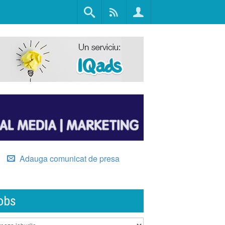
Adauga comunicat de presa
obs