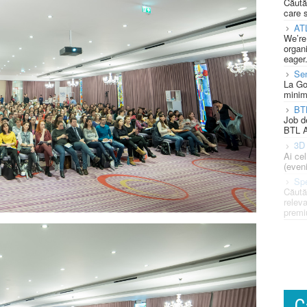
Căută
care 
AT
We’re
organi
eager
Se
La Go
minim
BT
Job d
BTL A
3D 
Ai ce
(eveni
Spe
Căută
releva
premi
C