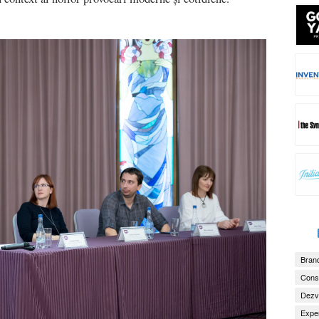
Brand
Consu
Dezv
Exper