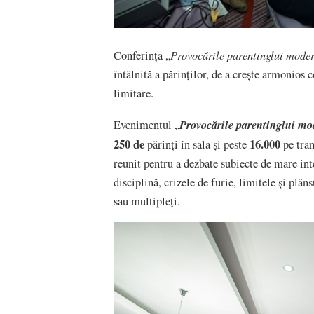
Provocările parentinglui mode
Conferința „
întâlnită a părinților, de a crește armonios
limitare.
Provocările parentinglui mo
Evenimentul „
250 de
16.000
părinți în sala și peste
pe tran
reunit pentru a dezbate subiecte de mare int
disciplină, crizele de furie, limitele și plâ
sau multipleți.