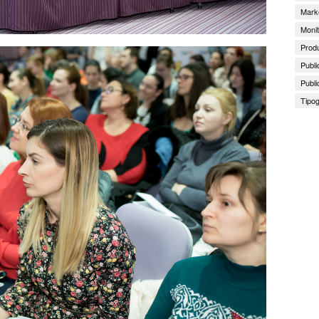
Marke
Monit
Produ
Publi
Publi
Tipog