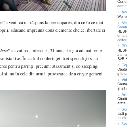
Our c
commu
Acc
We’re
rn
” a venit ca un răspuns la preocuparea, din ce în ce mai
Med
Comm
 copiii, aducând împreună două elemente cheie: libertate și
RESPO
on a 
editor
PR
”
dern
a avut loc, miercuri, 31 ianuarie și a adunat peste
RESPO
a stra
smisia live. În cadrul conferinței, trei specialiști s-au
B2B &
Cop
eres pentru părinți, precum: atasament și co-sleeping,
Căută
nsul și, nu în cele din urmă, provocarea de a crește gemeni
știe c
Vi
Căută
și să
Art
Căută
arată 
Soc
Ești 
tendin
Soc