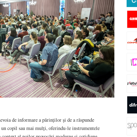
nevoia de informare a părinților și de a răspunde
e un copil sau mai mulți, oferindu-le instrumentele
 context al noilor provocări moderne și cotidiene.