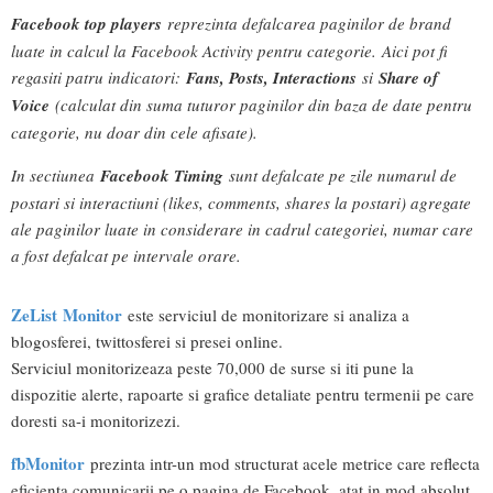
Facebook top players
reprezinta defalcarea paginilor de brand
luate in calcul la Facebook Activity pentru categorie.
Aici pot fi
regasiti patru indicatori:
Fans, Posts, Interactions
si
Share of
Voice
(calculat din suma tuturor paginilor din baza de date pentru
categorie, nu doar din cele afisate).
In sectiunea
Facebook Timing
sunt defalcate pe zile numarul de
postari si interactiuni (likes, comments, shares la postari) agregate
ale paginilor luate in considerare in cadrul categoriei, numar care
a fost defalcat pe intervale orare.
ZeList Monitor
este serviciul de monitorizare si analiza a
blogosferei, twittosferei si presei online.
Serviciul monitorizeaza peste 70,000 de surse si iti pune la
dispozitie alerte, rapoarte si grafice detaliate pentru termenii pe care
doresti sa-i monitorizezi.
fbMonitor
prezinta intr-un mod structurat acele metrice care reflecta
eficienta comunicarii pe o pagina de Facebook, atat in mod absolut,