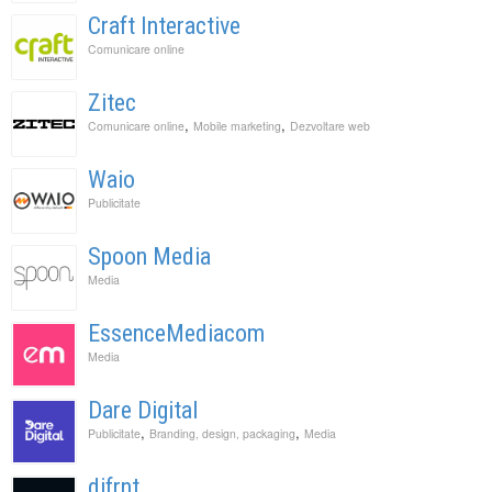
Craft Interactive
Comunicare online
Zitec
,
,
Comunicare online
Mobile marketing
Dezvoltare web
Waio
Publicitate
Spoon Media
Media
EssenceMediacom
Media
Dare Digital
,
,
Publicitate
Branding, design, packaging
Media
difrnt