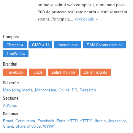
online si solutii web complexe, numarand peste
200 de proiecte realizate pentru clienti romani si
straini. Principala...
vezi detalii »
Companii
Chapter 4
GMP & U
Interactions
RAN Communication
TreeWorks
Branduri
Facebook
IQads
Zelist Monitor
ZelistInsights
Subiecte
Marketing
,
Media
,
Monitorizare
,
Online
,
PR
,
Research
Sectiune
AdNews
Dictionar
Brand
,
Concurenta
,
Facebook
,
Fans
,
HTTP
,
HTTPS
,
Iframe
,
Javascript
,
Share
,
Share of Voice
,
WWW