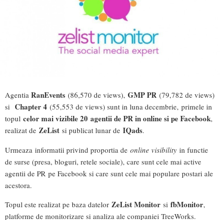
RanEvents
GMP PR
Agentia
(86,570 de views),
(79,782 de views)
Chapter 4
si
(55,553 de views) sunt in luna decembrie, primele in
celor mai vizibile 20 agentii de PR in online si pe Facebook
topul
,
ZeList
IQads
realizat de
si publicat lunar de
.
Urmeaza informatii privind proportia de
online visibility
in functie
de surse (presa, bloguri, retele sociale), care sunt cele mai active
agentii de PR pe Facebook si care sunt cele mai populare postari ale
acestora.
ZeList Monitor
fbMonitor
Topul este realizat pe baza datelor
si
,
platforme de monitorizare si analiza ale companiei TreeWorks.