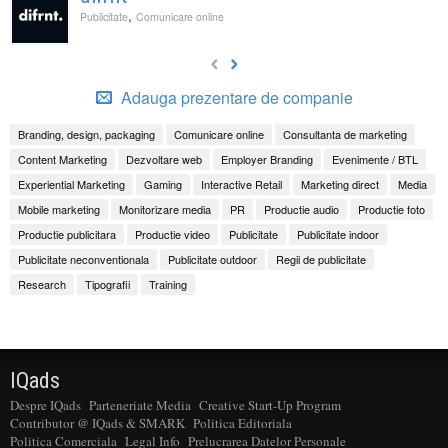
,
Publicitate
Comunicare online
Adauga prezentare de companie
Branding, design, packaging
Comunicare online
Consultanta de marketing
Content Marketing
Dezvoltare web
Employer Branding
Evenimente / BTL
Experiential Marketing
Gaming
Interactive Retail
Marketing direct
Media
Mobile marketing
Monitorizare media
PR
Productie audio
Productie foto
Productie publicitara
Productie video
Publicitate
Publicitate indoor
Publicitate neconventionala
Publicitate outdoor
Regii de publicitate
Research
Tipografii
Training
IQads
Despre IQads
Parteneriate Media
Creative Start-Up Program
Contributor @ IQads & SMARK
Politica Editoriala
Politica Comerciala
Legal Info
Prelucrarea Datelor Personale