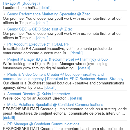
HexagonX (București)
Lucrăm dintr-o hală...
[detalii]
Senior Performance Marketing Specialist @ Zitec
Our promise: You choose how you'll work with us: remote-first or at our
offices in Timpuri...
[detalii]
Senior SEO & GEO Specialist @ Zitec
Our promise: You choose how you'll work with us: remote-first or at our
offices in Timpuri...
[detalii]
PR Account Executive @ TOTAL PR
În calitate de PR Account Executive, vei implementa proiecte de
comunicare corporate & consumer, în...
[detalii]
Project Manager (Digital & eCommerce) @ Flaminjoy Group
We're looking for a Digital Project Manager who enjoys helping
businesses grow through digital marketing...
[detalii]
Photo & Video Content Creator @ boutique - creative and
communications agency | Recruited by EPIC Business Human Strategy
Our client is a Bucharest based boutique - creative and communications
agency, driven by one...
[detalii]
Account Director @ Kubis Interactive
We’re looking for an Account Director...
[detalii]
Media Relations Specialist @ Confident Communications
RESPONSABILITĂȚI Crearea și implementarea hands-on a strategiilor de
presă Redactarea de conținut editorial: comunicate de presă, interviuri,...
[detalii]
PR Manager @ Confident Communications
RESPONSABILITĂȚI Creare și implementare hands-on a strategiilor de