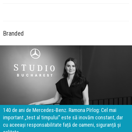
Branded
140 de ani de Mercedes-Benz. Ramona Pîrlog: Cel mai
important „test al timpului” este să inovăm constant, dar
cu aceeași responsabilitate față de oameni, siguranță și