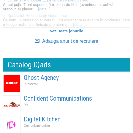
Ai cel puțin 7 ani experiență în zona de BTL (evenimente, activări,
standuri și plasări...
[detalii]
Specialist Productie @ Godmother
Căutăm un profesionist versatil, cu experiență relevantă în producție, care
înțelege materiale, finisaje premium și...
[detalii]
vezi toate joburile
Adauga anunt de recrutare
Catalog IQads
Ghost Agency
Publicitate
Confident Communications
PR
Digital Kitchen
Comunicare online