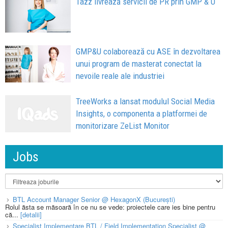
Tazz livrează servicii de PR prin GMP & U
GMP&U colaborează cu ASE în dezvoltarea
unui program de masterat conectat la
nevoile reale ale industriei
TreeWorks a lansat modulul Social Media
Insights, o componenta a platformei de
monitorizare ZeList Monitor
Jobs
BTL Account Manager Senior @ HexagonX (București)
Rolul ăsta se măsoară în ce nu se vede: proiectele care ies bine pentru
că...
[detalii]
Specialist Implementare BTL / Field Implementation Specialist @