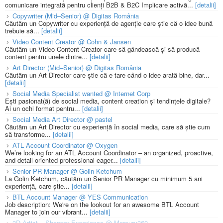
comunicare integrată pentru clienți B2B & B2C Implicare activă...
[detalii]
Copywriter (Mid–Senior) @ Digitas România
Căutăm un Copywriter cu experiență de agenție care știe că o idee bună
trebuie să...
[detalii]
Video Content Creator @ Cohn & Jansen
Căutăm un Video Content Creator care să gândească și să producă
content pentru unele dintre...
[detalii]
Art Director (Mid–Senior) @ Digitas România
Căutăm un Art Director care știe că e tare când o idee arată bine, dar...
[detalii]
Social Media Specialist wanted @ Internet Corp
Ești pasionat(ă) de social media, content creation și tendințele digitale?
Ai un ochi format pentru...
[detalii]
Social Media Art Director @ pastel
Căutăm un Art Director cu experiență în social media, care să știe cum
să transforme...
[detalii]
ATL Account Coordinator @ Oxygen
We’re looking for an ATL Account Coordinator – an organized, proactive,
and detail-oriented professional eager...
[detalii]
Senior PR Manager @ Golin Ketchum
La Golin Ketchum, căutăm un Senior PR Manager cu minimum 5 ani
experiență, care știe...
[detalii]
BTL Account Manager @ YES Communication
Job description: We're on the lookout for an awesome BTL Account
Manager to join our vibrant...
[detalii]
3D Artist – Shopper Experience @ Mercury360