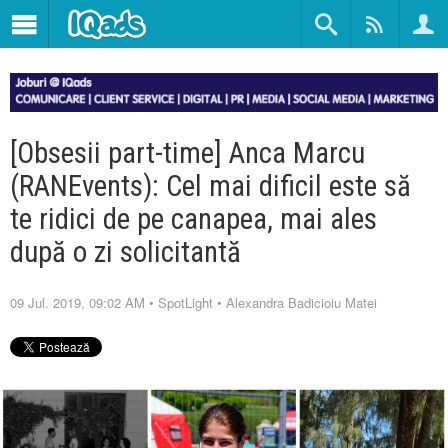
[Obsesii part-time] Anca Marcu
(RANEvents): Cel mai dificil este să
te ridici de pe canapea, mai ales
după o zi solicitantă
09 Jul. 2019, 09:02 AM
•
SpotLight
•
Alexandra Badicioiu Matei