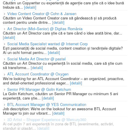
Căutăm un Copywriter cu experiență de agenție care știe că o idee bună
trebuie să...
[detalii]
Video Content Creator @ Cohn & Jansen
Căutăm un Video Content Creator care să gândească și să producă
content pentru unele dintre...
[detalii]
Art Director (Mid–Senior) @ Digitas România
Căutăm un Art Director care știe că e tare când o idee arată bine, dar...
[detalii]
Social Media Specialist wanted @ Internet Corp
Ești pasionat(ă) de social media, content creation și tendințele digitale?
Ai un ochi format pentru...
[detalii]
Social Media Art Director @ pastel
Căutăm un Art Director cu experiență în social media, care să știe cum
să transforme...
[detalii]
ATL Account Coordinator @ Oxygen
We’re looking for an ATL Account Coordinator – an organized, proactive,
and detail-oriented professional eager...
[detalii]
Senior PR Manager @ Golin Ketchum
La Golin Ketchum, căutăm un Senior PR Manager cu minimum 5 ani
experiență, care știe...
[detalii]
BTL Account Manager @ YES Communication
Job description: We're on the lookout for an awesome BTL Account
Manager to join our vibrant...
[detalii]
3D Artist – Shopper Experience @ Mercury360
Ai cel puțin 7 ani experiență în zona de BTL (evenimente, activări,
standuri și plasări...
[detalii]