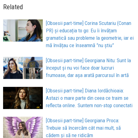
Related
[Obsesii part-time] Corina Scutariu (Conan
PR) și educația to go: Eu îi învățam
gramatică sau probleme la geometrie, iar ei
mă învățau ce înseamnă ”nu știu”
[Obsesii part-time] Georgiana Nitu: Sunt la
început și nu voi face doar lucruri
frumoase, dar așa arată parcursul în artă
[Obsesii part-time] Diana Iordăchioaia:
Astazi o mare parte din ceea ce traim se
reflecta online. Suntem non-stop conectati
[Obsesii part-time] Georgiana Proca:
Trebuie să încercăm cât mai mult, să
cădem și să ne ridicăm