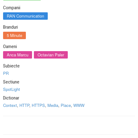
Companii
RAN Communication
Branduri
5 Minute
Oameni
Anca Marcu
Octavian Paler
Subiecte
PR
Sectiune
SpotLight
Dictionar
Context
,
HTTP
,
HTTPS
,
Media
,
Place
,
WWW