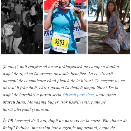
Și totuși, unii reușesc să nu se prăbușească pe canapea după o
astfel de zi, ci sa își urmeze obsesiile benefice. La ce visează
oamenii de comunicare când pleacă de la birou? Ce meșteresc, ce
obsesii îi frământă, căror pasiuni își dedică timpul liber? De la
astfel de întrebări a pornit seria
Obsesii part-time
, unde
Anca
Marcu Iana
, Managing Supervisor RANEvents, pune pe
hartă alergatul și dansul.
În PR lucrează de 8 ani, după un parcurs ca la carte: Facultatea de
Relații Publice, internship într-o agenție importantă, etape de