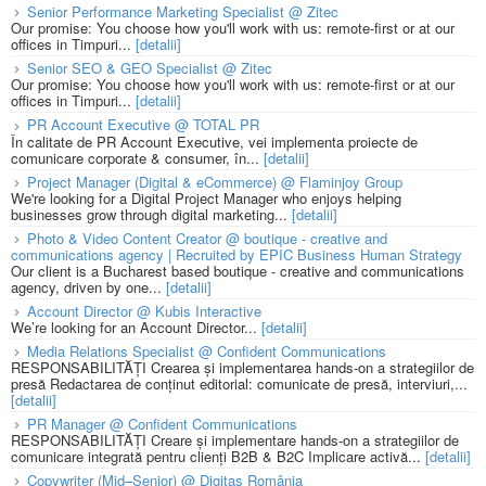
Senior Performance Marketing Specialist @ Zitec
Our promise: You choose how you'll work with us: remote-first or at our
offices in Timpuri...
[detalii]
Senior SEO & GEO Specialist @ Zitec
Our promise: You choose how you'll work with us: remote-first or at our
offices in Timpuri...
[detalii]
PR Account Executive @ TOTAL PR
În calitate de PR Account Executive, vei implementa proiecte de
comunicare corporate & consumer, în...
[detalii]
Project Manager (Digital & eCommerce) @ Flaminjoy Group
We're looking for a Digital Project Manager who enjoys helping
businesses grow through digital marketing...
[detalii]
Photo & Video Content Creator @ boutique - creative and
communications agency | Recruited by EPIC Business Human Strategy
Our client is a Bucharest based boutique - creative and communications
agency, driven by one...
[detalii]
Account Director @ Kubis Interactive
We’re looking for an Account Director...
[detalii]
Media Relations Specialist @ Confident Communications
RESPONSABILITĂȚI Crearea și implementarea hands-on a strategiilor de
presă Redactarea de conținut editorial: comunicate de presă, interviuri,...
[detalii]
PR Manager @ Confident Communications
RESPONSABILITĂȚI Creare și implementare hands-on a strategiilor de
comunicare integrată pentru clienți B2B & B2C Implicare activă...
[detalii]
Copywriter (Mid–Senior) @ Digitas România