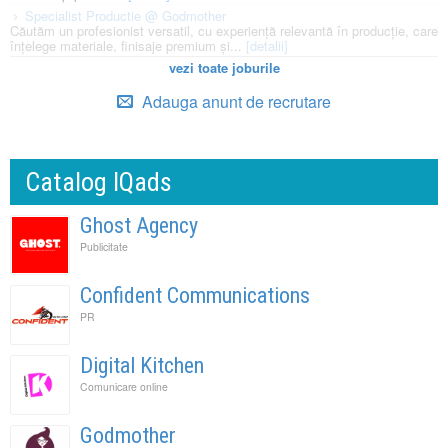
Specialist Productie @ Godmother
Căutăm un profesionist versatil, cu experiență relevantă în producție, care
înțelege materiale, finisaje premium și...
[detalii]
vezi toate joburile
Adauga anunt de recrutare
Catalog IQads
Ghost Agency
Publicitate
Confident Communications
PR
Digital Kitchen
Comunicare online
Godmother