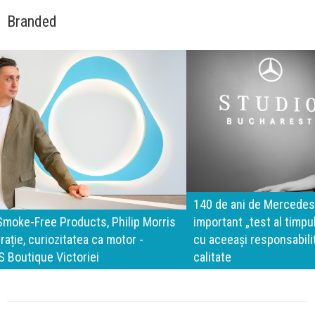
Branded
140 de ani de Mercedes-Benz. Ramona Pîrlog: Cel mai
important „test al timpului” este să inovăm constant, dar
cu aceeași responsabilitate față de oameni, siguranță și
calitate