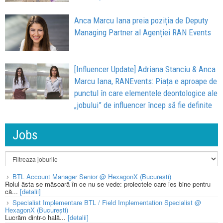
Anca Marcu Iana preia poziția de Deputy
Managing Partner al Agenției RAN Events
[Influencer Update] Adriana Stanciu & Anca
Marcu Iana, RANEvents: Piața e aproape de
punctul în care elementele deontologice ale
„jobului” de influencer încep să fie definite
Jobs
BTL Account Manager Senior @ HexagonX (București)
Rolul ăsta se măsoară în ce nu se vede: proiectele care ies bine pentru
că...
[detalii]
Specialist Implementare BTL / Field Implementation Specialist @
HexagonX (București)
Lucrăm dintr-o hală...
[detalii]