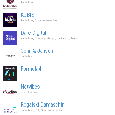
Publicitate
KUBIS
,
Publicitate
Comunicare online
Dare Digital
,
,
Publicitate
Branding, design, packaging
Media
Cohn & Jansen
Publicitate
Formula4
Netvibes
Dezvoltare web
Rogalski Damaschin
,
,
Publicitate
PR
Comunicare online