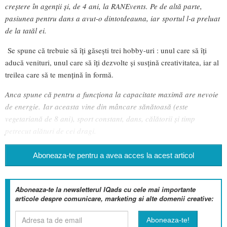
creștere în agenții și, de 4 ani, la RANEvents. Pe de altă parte,
pasiunea pentru dans a avut-o dintotdeauna, iar sportul l-a preluat
de la tatăl ei.
Se spune că trebuie să îți găsești trei hobby-uri : unul care să îți
aducă venituri, unul care să îți dezvolte și susțină creativitatea, iar al
treilea care să te mențină în formă.
Anca spune că pentru a funcționa la capacitate maximă are nevoie
de energie. Iar aceasta vine din mâncare sănătoasă (este
vegetariană de 8 ani), sport constant, dans, călătorii și timp
petrecut alături de cei dragi.
Aboneaza-te pentru a avea acces la acest articol
Aboneaza-te la newsletterul IQads cu cele mai importante
articole despre comunicare, marketing si alte domenii creative: