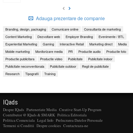
Adauga prezentare de companie
Branding, design, packaging
Comunicare online
Consultanta de marketing
Content Marketing
Dezvoltare web
Employer Branding
Evenimente / BTL
Experiential Marketing
Gaming
Interactive Retail
Marketing direct
Media
Mobile marketing
Monitorizare media
PR
Productie audio
Productie foto
Productie publicitara
Productie video
Publicitate
Publicitate indoor
Publicitate neconventionala
Publicitate outdoor
Regii de publicitate
Research
Tipografii
Training
IQads
Despre IQads
Parteneriate Media
Creative Start-Up Program
Contributor @ IQads & SMARK
Politica Editoriala
Politica Comerciala
Legal Info
Prelucrarea Datelor Personale
Termeni si Conditii
Despre cookies
Contacteaza-ne