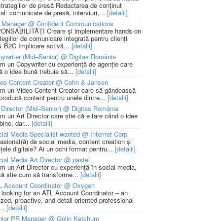
strategiilor de presă Redactarea de conținut
ial: comunicate de presă, interviuri,...
[detalii]
 Manager @ Confident Communications
NSABILITĂȚI Creare și implementare hands-on
tegiilor de comunicare integrată pentru clienți
 B2C Implicare activă...
[detalii]
ywriter (Mid–Senior) @ Digitas România
m un Copywriter cu experiență de agenție care
ă o idee bună trebuie să...
[detalii]
deo Content Creator @ Cohn & Jansen
m un Video Content Creator care să gândească
 producă content pentru unele dintre...
[detalii]
 Director (Mid–Senior) @ Digitas România
m un Art Director care știe că e tare când o idee
bine, dar...
[detalii]
ial Media Specialist wanted @ Internet Corp
pasionat(ă) de social media, content creation și
țele digitale? Ai un ochi format pentru...
[detalii]
ial Media Art Director @ pastel
m un Art Director cu experiență în social media,
să știe cum să transforme...
[detalii]
L Account Coordinator @ Oxygen
 looking for an ATL Account Coordinator – an
zed, proactive, and detail-oriented professional
...
[detalii]
nior PR Manager @ Golin Ketchum