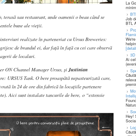
La Go
minim
BT
b, terasă sau restaurant, unde oamenii o beau când se
Job d
BTL A
ntele bune ale vieții.
Pro
Flami
nterviuri realizate în parteneriat cu Ursus Breweries:
We're
helpi
grijesc de brandul ei, dar față în față cu cei care observă
[detali
3D 
gerii de localuri.
Ai ce
(eveni
er ON Channel Manager Ursus, și
Justinian
Spe
Căută
pre: URSUS Tank. O bere proaspătă nepasteurizată care,
releva
premi
vrată în 24 de ore din fabrică în locațiile partenere
Mot
nte). Aici sunt instalate tancurile de bere, o “extensie
Intell
Found
Natura
So
Hey! 
Socia
Log
Căută