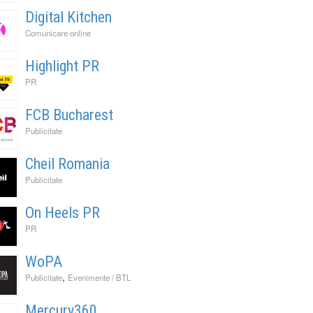
Digital Kitchen
Comunicare online
Highlight PR
PR
FCB Bucharest
Publicitate
Cheil Romania
Publicitate
On Heels PR
PR
WoPA
,
Publicitate
Evenimente / BTL
Mercury360