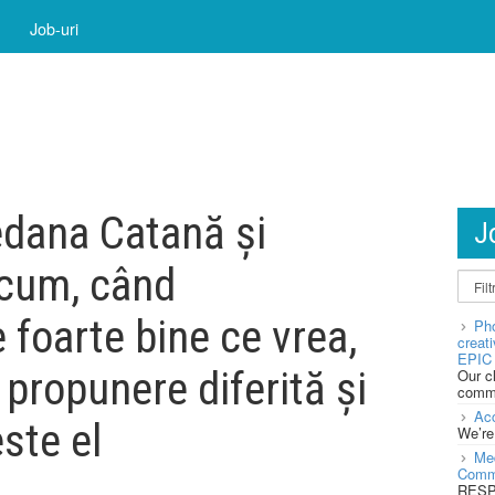
Job-uri
edana Catană și
J
Acum, când
 foarte bine ce vrea,
Pho
creat
EPIC 
o propunere diferită și
Our c
commu
Acc
este el
We’re
Med
Comm
RESPO