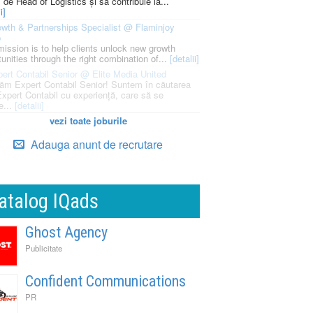
i de Head of Logistics și să contribuie la...
i]
wth & Partnerships Specialist @ Flaminjoy
p
mission is to help clients unlock new growth
unities through the right combination of...
[detalii]
ert Contabil Senior @ Elite Media United
ăm Expert Contabil Senior! Suntem în căutarea
Expert Contabil cu experiență, care să se
e...
[detalii]
vezi toate joburile
Adauga anunt de recrutare
atalog IQads
Ghost Agency
Publicitate
Confident Communications
PR