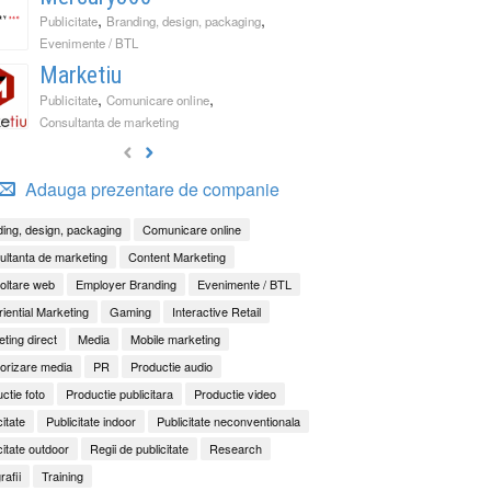
,
,
Publicitate
Branding, design, packaging
Evenimente / BTL
Marketiu
,
,
Publicitate
Comunicare online
Consultanta de marketing
Adauga prezentare de companie
ing, design, packaging
Comunicare online
ltanta de marketing
Content Marketing
oltare web
Employer Branding
Evenimente / BTL
iential Marketing
Gaming
Interactive Retail
ting direct
Media
Mobile marketing
orizare media
PR
Productie audio
ctie foto
Productie publicitara
Productie video
citate
Publicitate indoor
Publicitate neconventionala
citate outdoor
Regii de publicitate
Research
rafii
Training