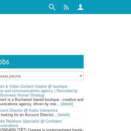
obs
to & Video Content Creator @ boutique -
ive and communications agency | Recruited by
Business Human Strategy
lient is a Bucharest based boutique - creative and
nications agency, driven by one...
[detalii]
ount Director @ Kubis Interactive
 looking for an Account Director...
[detalii]
ia Relations Specialist @ Confident
unications
NSABILITĂȚI Crearea și implementarea hands-