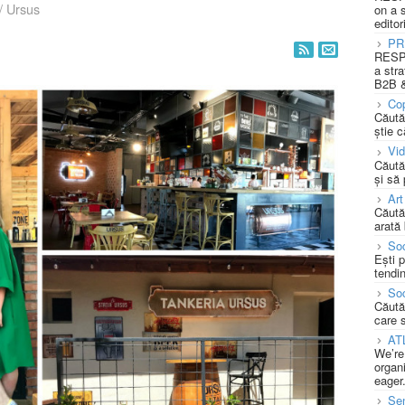
/
Ursus
on a 
editor
PR
RESPO
a stra
B2B &
Cop
Căută
știe c
Vi
Căută
și să
Art
Căută
arată 
Soc
Ești 
tendin
Soc
Căută
care 
AT
We’re
organi
eager
Se