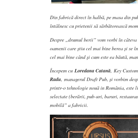
Din fabrică direct în halbă, pe masa din pu
întâlnesc cu prietenii să sărbătorească mome
Despre „drumul berii” vom vorbi în câteva i
oamenii care știu cel mai bine berea și se în
cel mai bine când și cum este ea băută, mana
Începem cu
Loredana Catană
, Key Custom
Radu
, managerul Draft Pub, și vorbim des
printr-o tehnologie nouă in România, este li
selectate (berării, pub-uri, baruri, restaura
mobilă” a fabricii.