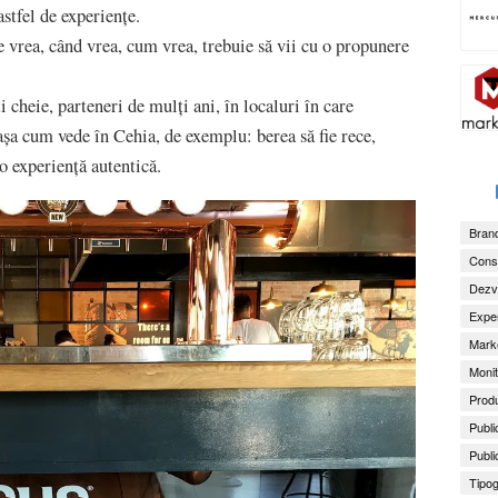
stfel de experiențe.
 vrea, când vrea, cum vrea, trebuie să vii cu o propunere
 cheie, parteneri de mulți ani, în localuri în care
, așa cum vede în Cehia, de exemplu: berea să fie rece,
e o experiență autentică.
Brand
Consu
Dezv
Exper
Marke
Monit
Produ
Publi
Publi
Tipog