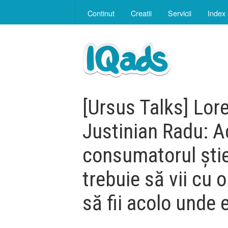
Continut
Creatii
Servicii
Index
[Ursus Talks] Lor
Justinian Radu: 
consumatorul știe
trebuie să vii cu 
să fii acolo unde 