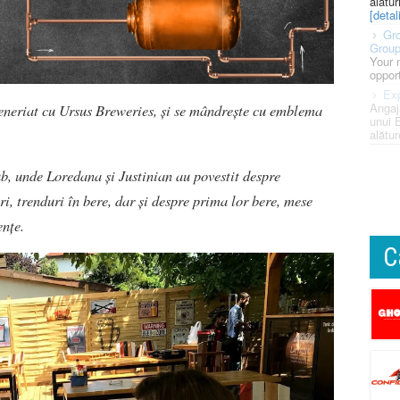
alătur
[detali
Gro
Grou
Your 
opport
Exp
Angaj
teneriat cu Ursus Breweries, și se mândrește cu emblema
unui 
alătur
ub, unde Loredana și Justinian au povestit despre
ri, trenduri în bere, dar și despre prima lor bere, mese
ențe.
C