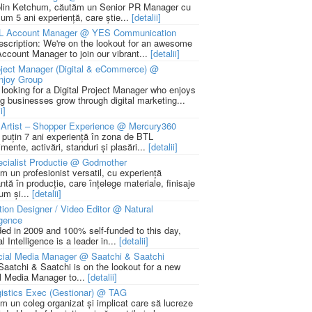
lin Ketchum, căutăm un Senior PR Manager cu
um 5 ani experiență, care știe...
[detalii]
L Account Manager @ YES Communication
escription: We're on the lookout for an awesome
ccount Manager to join our vibrant...
[detalii]
ject Manager (Digital & eCommerce) @
njoy Group
 looking for a Digital Project Manager who enjoys
ng businesses grow through digital marketing...
i]
Artist – Shopper Experience @ Mercury360
l puțin 7 ani experiență în zona de BTL
mente, activări, standuri și plasări...
[detalii]
cialist Productie @ Godmother
m un profesionist versatil, cu experiență
ntă în producție, care înțelege materiale, finisaje
um și...
[detalii]
ion Designer / Video Editor @ Natural
igence
ed in 2009 and 100% self-funded to this day,
l Intelligence is a leader in...
[detalii]
cial Media Manager @ Saatchi & Saatchi
Saatchi & Saatchi is on the lookout for a new
l Media Manager to...
[detalii]
istics Exec (Gestionar) @ TAG
m un coleg organizat și implicat care să lucreze