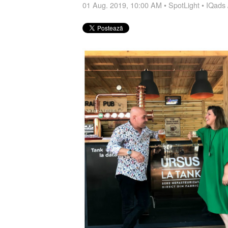
01 Aug. 2019, 10:00 AM
•
SpotLight
•
IQads