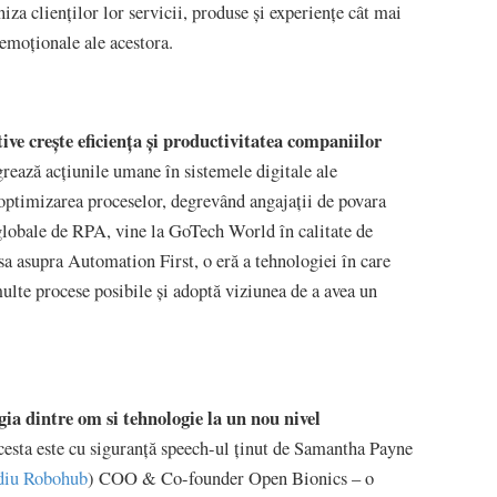
niza clienților lor servicii, produse și experiențe cât mai
 emoționale ale acestora.
ive crește eficiența și productivitatea companiilor
grează acțiunile umane în sistemele digitale ale
 optimizarea proceselor, degrevând angajații de povara
i globale de RPA, vine la GoTech World în calitate de
sa asupra Automation First, o eră a tehnologiei în care
lte procese posibile și adoptă viziunea de a avea un
ia dintre om si tehnologie la un nou nivel
acesta este cu siguranță speech-ul ținut de Samantha Payne
diu Robohub
) COO & Co-founder Open Bionics – o