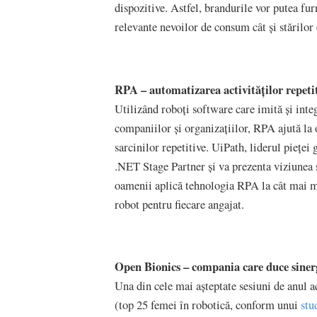
dispozitive. Astfel, brandurile vor putea fur
relevante nevoilor de consum cât și stărilor
RPA – automatizarea activităților repetit
Utilizând roboți software care imită și inte
companiilor și organizațiilor, RPA ajută la
sarcinilor repetitive. UiPath, liderul piețe
.NET Stage Partner și va prezenta viziunea 
oamenii aplică tehnologia RPA la cât mai mu
robot pentru fiecare angajat.
Open Bionics – compania care duce sinerg
Una din cele mai așteptate sesiuni de anul 
(top 25 femei în robotică, conform unui
stu