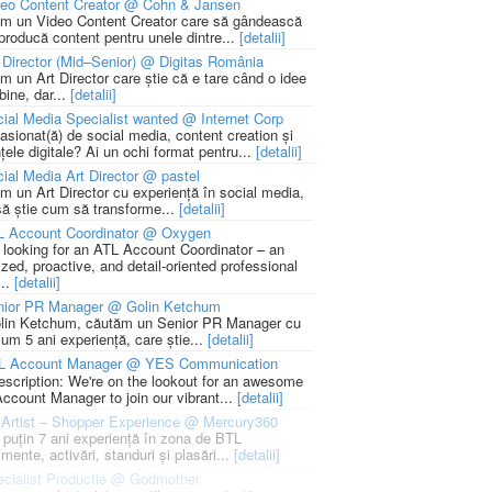
deo Content Creator @ Cohn & Jansen
m un Video Content Creator care să gândească
 producă content pentru unele dintre...
[detalii]
 Director (Mid–Senior) @ Digitas România
m un Art Director care știe că e tare când o idee
bine, dar...
[detalii]
ial Media Specialist wanted @ Internet Corp
pasionat(ă) de social media, content creation și
țele digitale? Ai un ochi format pentru...
[detalii]
ial Media Art Director @ pastel
m un Art Director cu experiență în social media,
să știe cum să transforme...
[detalii]
L Account Coordinator @ Oxygen
 looking for an ATL Account Coordinator – an
zed, proactive, and detail-oriented professional
...
[detalii]
nior PR Manager @ Golin Ketchum
lin Ketchum, căutăm un Senior PR Manager cu
um 5 ani experiență, care știe...
[detalii]
L Account Manager @ YES Communication
escription: We're on the lookout for an awesome
ccount Manager to join our vibrant...
[detalii]
Artist – Shopper Experience @ Mercury360
l puțin 7 ani experiență în zona de BTL
mente, activări, standuri și plasări...
[detalii]
cialist Productie @ Godmother