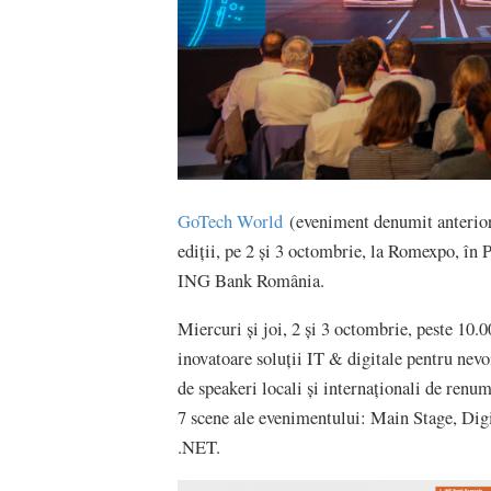
GoTech World
(eveniment denumit anterior 
ediții, pe 2 și 3 octombrie, la Romexpo, în 
ING Bank România.
Miercuri și joi, 2 și 3 octombrie, peste 10.0
inovatoare soluții IT & digitale pentru nevo
de speakeri locali și internaționali de renume
7 scene ale evenimentului: Main Stage, Dig
.NET.