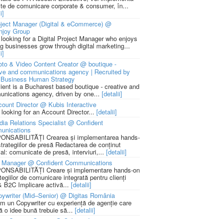
cte de comunicare corporate & consumer, în...
i]
ject Manager (Digital & eCommerce) @
njoy Group
 looking for a Digital Project Manager who enjoys
ng businesses grow through digital marketing...
i]
to & Video Content Creator @ boutique -
ive and communications agency | Recruited by
Business Human Strategy
lient is a Bucharest based boutique - creative and
nications agency, driven by one...
[detalii]
ount Director @ Kubis Interactive
 looking for an Account Director...
[detalii]
ia Relations Specialist @ Confident
unications
NSABILITĂȚI Crearea și implementarea hands-
strategiilor de presă Redactarea de conținut
ial: comunicate de presă, interviuri,...
[detalii]
 Manager @ Confident Communications
NSABILITĂȚI Creare și implementare hands-on
tegiilor de comunicare integrată pentru clienți
 B2C Implicare activă...
[detalii]
ywriter (Mid–Senior) @ Digitas România
m un Copywriter cu experiență de agenție care
ă o idee bună trebuie să...
[detalii]