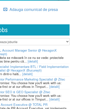
Adauga comunicat de presa
obs
L Account Manager Senior @ HexagonX
rești)
 ăsta se măsoară în ce nu se vede: proiectele
ies bine pentru că...
[detalii]
cialist Implementare BTL / Field Implementation
alist @ HexagonX (București)
m dintr-o hală...
[detalii]
ior Performance Marketing Specialist @ Zitec
romise: You choose how you'll work with us:
-first or at our offices in Timpuri...
[detalii]
nior SEO & GEO Specialist @ Zitec
romise: You choose how you'll work with us:
-first or at our offices in Timpuri...
[detalii]
 Account Executive @ TOTAL PR
litate de PR Account Executive, vei implementa