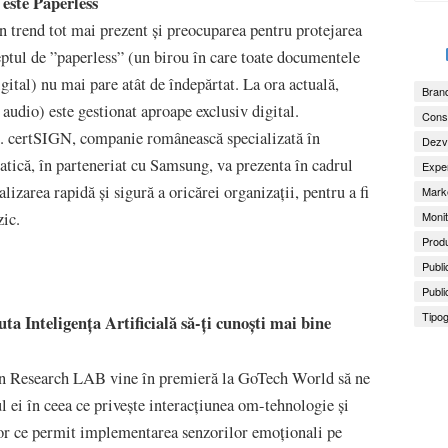
este Paperless
n trend tot mai prezent și preocuparea pentru protejarea
eptul de ”paperless” (un birou în care toate documentele
igital) nu mai pare atât de îndepărtat. La ora actuală,
Brand
i audio) este gestionat aproape exclusiv digital.
Consu
e. certSIGN, companie românească specializată în
Dezv
matică, în parteneriat cu Samsung, va prezenta în cadrul
Exper
izarea rapidă și sigură a oricărei organizații, pentru a fi
Marke
Monit
zic.
Produ
Publi
Publi
Tipog
a Inteligența Artificială să-ți cunoști mai bine
n Research LAB vine în premieră la GoTech World să ne
 ei în ceea ce privește interacțiunea om-tehnologie și
ilor ce permit implementarea senzorilor emoționali pe