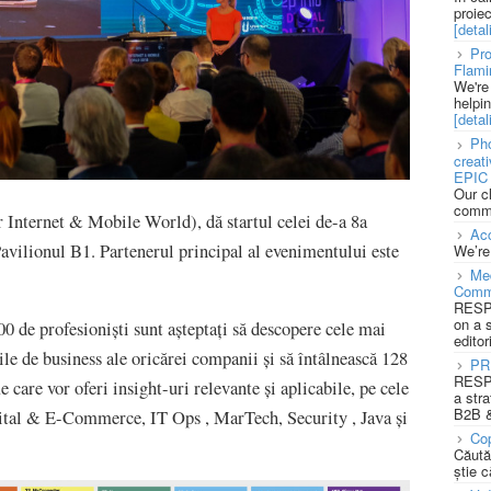
proie
[detali
Pro
Flami
We're
helpi
[detali
Pho
creat
EPIC 
Our c
commu
Internet & Mobile World), dă startul celei de-a 8a
Acc
Pavilionul B1. Partenerul principal al evenimentului este
We’re
Med
Comm
RESPO
on a 
00 de profesioniști sunt așteptați să descopere cele mai
editor
ile de business ale oricărei companii și să întâlnească 128
PR
RESPO
 care vor oferi insight-uri relevante și aplicabile, pe cele
a stra
B2B &
ital & E-Commerce, IT Ops , MarTech, Security , Java și
Cop
Căută
știe c