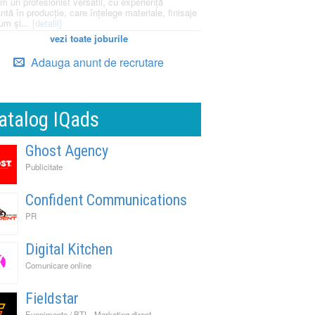
m un profesionist versatil, cu experiență
ntă în producție, care înțelege materiale, finisaje
um și...
[detalii]
vezi toate joburile
Adauga anunt de recrutare
atalog IQads
Ghost Agency
Publicitate
Confident Communications
PR
Digital Kitchen
Comunicare online
Fieldstar
,
,
Evenimente / BTL
Marketing direct