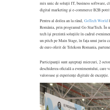
mix unic de soluții IT, business software, cl
digital marketing și e-commerce B2B potrivi
Pentru al doilea an la rând,
GoTech World
l
România, prin programul Go StarTech. În urm
tech își prezintă soluțiile în cadrul evenim
un pitch pe Main Stage, în fața unui juriu c
de euro oferit de Telekom Romania, partene
Participanții sunt așteptați miercuri, 2 octo
deschiderea oficială a evenimentului, care va
valoroase și experiențe digitale de excepție.