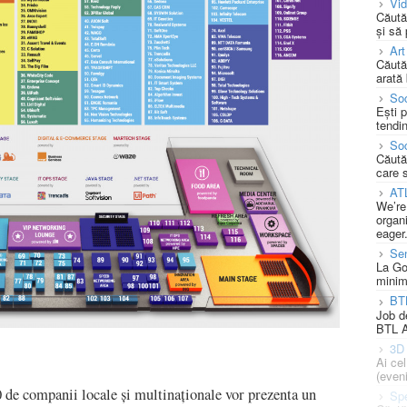
Vi
Căută
și să
Art
Căută
arată 
Soc
Ești 
tendin
Soc
Căută
care 
AT
We’re
organi
eager
Se
La Go
minim
BT
Job d
BTL A
3D 
Ai ce
(eveni
 de companii locale și multinaționale vor prezenta un
Spe