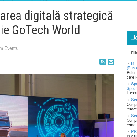
rea digitală strategică
iție GoTech World
J
m Events
BT
(Bucu
Rolul
care 
Spe
Speci
Lucră
Sen
Our p
remote
Se
Our p
remote
PR
În ca