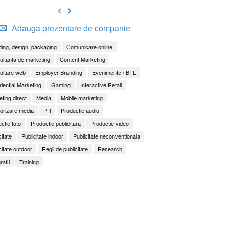
Adauga prezentare de companie
ing, design, packaging
Comunicare online
ltanta de marketing
Content Marketing
oltare web
Employer Branding
Evenimente / BTL
iential Marketing
Gaming
Interactive Retail
ting direct
Media
Mobile marketing
orizare media
PR
Productie audio
ctie foto
Productie publicitara
Productie video
citate
Publicitate indoor
Publicitate neconventionala
citate outdoor
Regii de publicitate
Research
rafii
Training