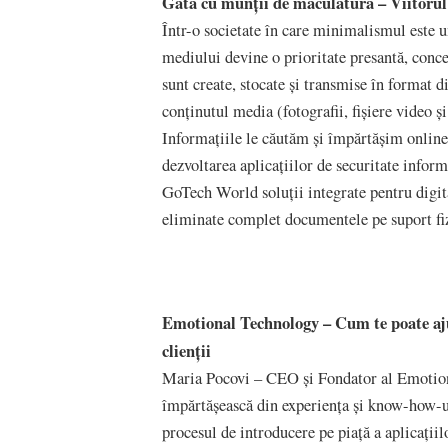
Gata cu munții de maculatură – Viitorul 
Într-o societate în care minimalismul este u
mediului devine o prioritate presantă, conc
sunt create, stocate și transmise în format d
conţinutul media (fotografii, fişiere video ş
Informaţiile le căutăm şi împărtăşim onlin
dezvoltarea aplicațiilor de securitate infor
GoTech World soluții integrate pentru digital
eliminate complet documentele pe suport fi
Emotional Technology – Cum te poate ajut
clienții
Maria Pocovi – CEO și Fondator al Emotio
împărtășească din experiența și know-how-ul
procesul de introducere pe piață a aplicați