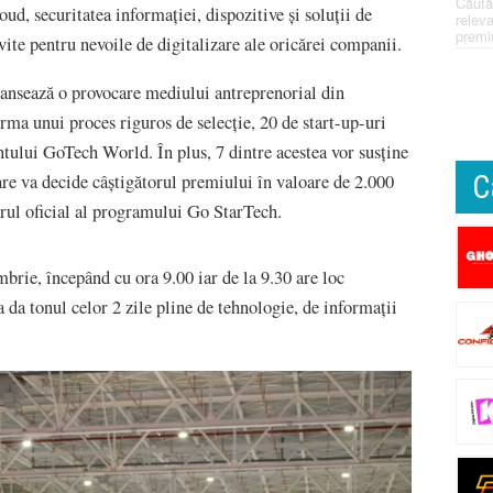
Căută
oud, securitatea informației, dispozitive și soluții de
releva
premi
te pentru nevoile de digitalizare ale oricărei companii.
ansează o provocare mediului antreprenorial din
a unui proces riguros de selecție, 20 de start-up-uri
entului GoTech World. În plus, 7 dintre acestea vor susține
C
are va decide câștigătorul premiului în valoare de 2.000
rul oficial al programului Go StarTech.
mbrie, începând cu ora 9.00 iar de la 9.30 are loc
 da tonul celor 2 zile pline de tehnologie, de informații