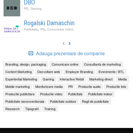
DBO
,
PR
Gaming
Rogalski Damaschin
,
,
Publicitate
PR
Comunicare online
Adauga prezentare de companie
Branding, design, packaging
Comunicare online
Consultanta de marketing
Content Marketing
Dezvoltare web
Employer Branding
Evenimente / BTL
Experiential Marketing
Gaming
Interactive Retail
Marketing direct
Media
Mobile marketing
Monitorizare media
PR
Productie audio
Productie foto
Productie publicitara
Productie video
Publicitate
Publicitate indoor
Publicitate neconventionala
Publicitate outdoor
Regii de publicitate
Research
Tipografii
Training