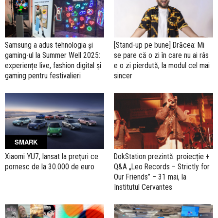
Samsung a adus tehnologia și
[Stand-up pe bune] Drăcea: Mi
gaming-ul la Summer Well 2025:
se pare că o zi în care nu ai râs
experiențe live, fashion digital și
e o zi pierdută, la modul cel mai
gaming pentru festivalieri
sincer
SMARK
Xiaomi YU7, lansat la prețuri ce
DokStation prezintă: proiecție +
pornesc de la 30.000 de euro
Q&A „Leo Records – Strictly for
Our Friends” – 31 mai, la
Institutul Cervantes