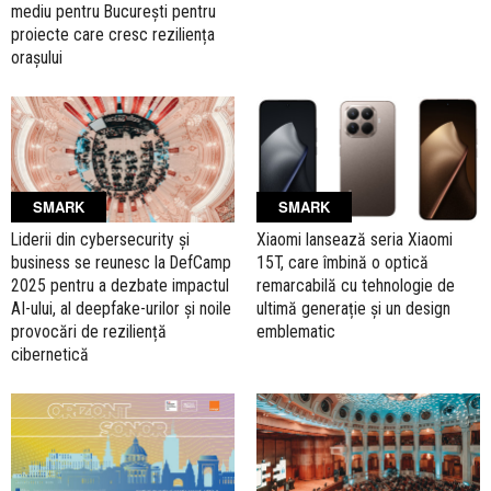
mediu pentru București pentru
proiecte care cresc reziliența
orașului
SMARK
SMARK
Liderii din cybersecurity și
Xiaomi lansează seria Xiaomi
business se reunesc la DefCamp
15T, care îmbină o optică
2025 pentru a dezbate impactul
remarcabilă cu tehnologie de
AI-ului, al deepfake-urilor și noile
ultimă generație și un design
provocări de reziliență
emblematic
cibernetică