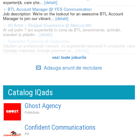
experiență, care știe...
[detalii]
BTL Account Manager @ YES Communication
Job description: We're on the lookout for an awesome BTL Account
Manager to join our vibrant...
[detalii]
3D Artist – Shopper Experience @ Mercury360
Ai cel puțin 7 ani experiență în zona de BTL (evenimente, activări,
standuri și plasări...
[detalii]
Specialist Productie @ Godmother
Căutăm un profesionist versatil, cu experiență relevantă în producție, care
înțelege materiale, finisaje premium și...
[detalii]
vezi toate joburile
Adauga anunt de recrutare
Catalog IQads
Ghost Agency
Publicitate
Confident Communications
PR