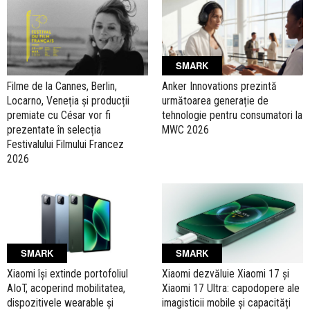
SMARK
Filme de la Cannes, Berlin,
Anker Innovations prezintă
Locarno, Veneția și producții
următoarea generație de
premiate cu César vor fi
tehnologie pentru consumatori la
prezentate în selecția
MWC 2026
Festivalului Filmului Francez
2026
SMARK
SMARK
Xiaomi își extinde portofoliul
Xiaomi dezvăluie Xiaomi 17 și
AIoT, acoperind mobilitatea,
Xiaomi 17 Ultra: capodopere ale
dispozitivele wearable și
imagisticii mobile și capacități