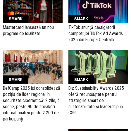
SMARK
SMARK
Mastercard lansează un nou
TikTok anunță câștigătorii
program de loialitate
competiției TikTok Ad Awards
2025 din Europa Centrală
SMARK
SMARK
DefCamp 2025 își consolidează
Biz Sustainability Awards 2025
poziția de lider regional în
oferă recunoaștere pentru
securitate cibernetică: 2 zile, 4
strategiile smart de
scene, peste 90 de speakeri
sustenabilitate și leadership în
internaționali și peste 2.200 de
CSR
participanți