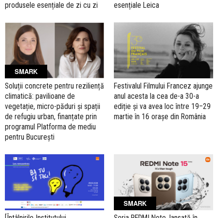
produsele esențiale de zi cu zi
esențiale Leica
SMARK
Soluții concrete pentru reziliență
Festivalul Filmului Francez ajunge
climatică: pavilioane de
anul acesta la cea de-a 30-a
vegetație, micro-păduri și spații
ediție și va avea loc între 19–29
de refugiu urban, finanțate prin
martie în 16 orașe din România
programul Platforma de mediu
pentru București
SMARK
[Întâlnirile Institutului
Seria REDMI Note, lansată în