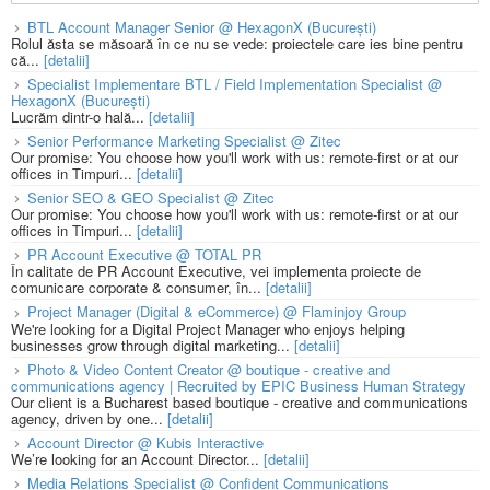
BTL Account Manager Senior @ HexagonX (București)
Rolul ăsta se măsoară în ce nu se vede: proiectele care ies bine pentru
că...
[detalii]
Specialist Implementare BTL / Field Implementation Specialist @
HexagonX (București)
Lucrăm dintr-o hală...
[detalii]
Senior Performance Marketing Specialist @ Zitec
Our promise: You choose how you'll work with us: remote-first or at our
offices in Timpuri...
[detalii]
Senior SEO & GEO Specialist @ Zitec
Our promise: You choose how you'll work with us: remote-first or at our
offices in Timpuri...
[detalii]
PR Account Executive @ TOTAL PR
În calitate de PR Account Executive, vei implementa proiecte de
comunicare corporate & consumer, în...
[detalii]
Project Manager (Digital & eCommerce) @ Flaminjoy Group
We're looking for a Digital Project Manager who enjoys helping
businesses grow through digital marketing...
[detalii]
Photo & Video Content Creator @ boutique - creative and
communications agency | Recruited by EPIC Business Human Strategy
Our client is a Bucharest based boutique - creative and communications
agency, driven by one...
[detalii]
Account Director @ Kubis Interactive
We’re looking for an Account Director...
[detalii]
Media Relations Specialist @ Confident Communications