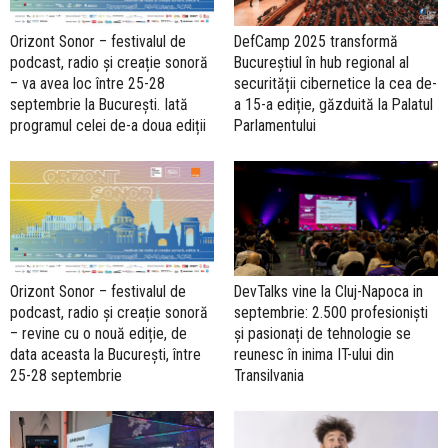
Orizont Sonor – festivalul de
DefCamp 2025 transformă
podcast, radio și creație sonoră
Bucureștiul în hub regional al
– va avea loc între 25-28
securității cibernetice la cea de-
septembrie la București. Iată
a 15-a ediție, găzduită la Palatul
programul celei de-a doua ediții
Parlamentului
Orizont Sonor – festivalul de
DevTalks vine la Cluj-Napoca in
podcast, radio și creație sonoră
septembrie: 2.500 profesioniști
– revine cu o nouă ediție, de
și pasionați de tehnologie se
data aceasta la București, între
reunesc în inima IT-ului din
25-28 septembrie
Transilvania