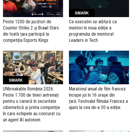
SMARK
Peste 1200 de jucători de
Ce executivi se alătură ca
Counter-Strike 2 și Brawl Stars
mentori în noua ediție a
din toată țara participă la
programului de mentorat
competiția Esports Kings
Leaders in Tech
SMARK
UNbreakable România 2026:
Maratonul anual de film francez
Peste 1.700 de tineri antrenați
începe joi în 16 orașe din
pentru o carieră în securitate
țară. Festivalul filmului Francez a
cibernetică și prima competiție
ajuns la cea de-a 30-a ediție
în care echipele au concurat cu
un agent AI autonom