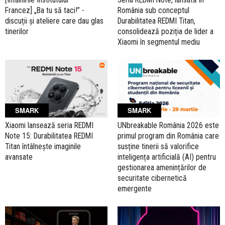
Francez] „Ba tu să taci!” -
România sub conceptul
discuții și ateliere care dau glas
Durabilitatea REDMI Titan,
tinerilor
consolidează poziția de lider a
Xiaomi în segmentul mediu
SMARK
SMARK
Xiaomi lansează seria REDMI
UNbreakable România 2026 este
Note 15: Durabilitatea REDMI
primul program din România care
Titan întâlnește imaginile
susține tinerii să valorifice
avansate
inteligența artificială (AI) pentru
gestionarea amenințărilor de
securitate cibernetică
emergente