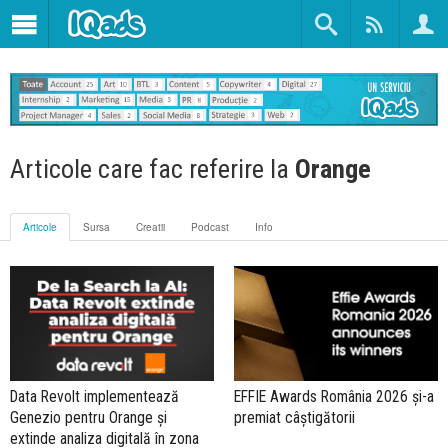
Articole care fac referire la
Orange
Articole
Sursa
Creatii
Podcast
Info
Data Revolt implementează
EFFIE Awards România 2026 și-a
Genezio pentru Orange și
premiat câștigătorii
extinde analiza digitală în zona