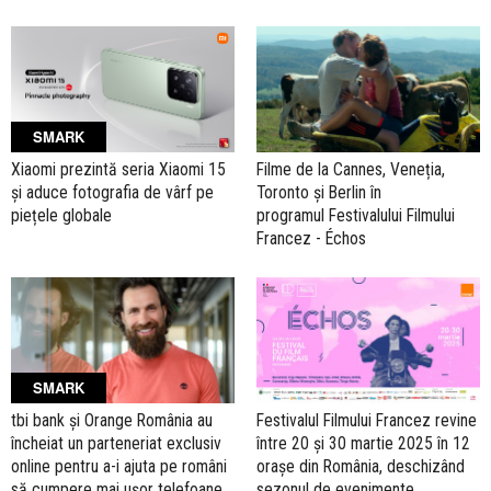
SMARK
Xiaomi prezintă seria Xiaomi 15
Filme de la Cannes, Veneția,
și aduce fotografia de vârf pe
Toronto și Berlin în
piețele globale
programul Festivalului Filmului
Francez - Échos
SMARK
tbi bank și Orange România au
Festivalul Filmului Francez revine
încheiat un parteneriat exclusiv
între 20 și 30 martie 2025 în 12
online pentru a-i ajuta pe români
orașe din România, deschizând
să cumpere mai ușor telefoane
sezonul de evenimente