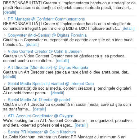
RESPONSABILITĂȚI Crearea și implementarea hands-on a strategiilor de
presă Redactarea de conținut editorial: comunicate de presă, interviuri,...
[detalii]
PR Manager @ Confident Communications
RESPONSABILITĂȚI Creare și implementare hands-on a strategiilor de
comunicare integrată pentru clienți B2B & B2C Implicare activă...
[detalii]
Copywriter (Mid–Senior) @ Digitas România
Căutăm un Copywriter cu experiență de agenție care știe că o idee bună
trebuie să...
[detalii]
Video Content Creator @ Cohn & Jansen
Căutăm un Video Content Creator care să gândească și să producă
content pentru unele dintre...
[detalii]
Art Director (Mid–Senior) @ Digitas România
Căutăm un Art Director care știe că e tare când o idee arată bine, dar...
[detalii]
Social Media Specialist wanted @ Internet Corp
Ești pasionat(ă) de social media, content creation și tendințele digitale?
Ai un ochi format pentru...
[detalii]
Social Media Art Director @ pastel
Căutăm un Art Director cu experiență în social media, care să știe cum
să transforme...
[detalii]
ATL Account Coordinator @ Oxygen
We’re looking for an ATL Account Coordinator – an organized, proactive,
and detail-oriented professional eager...
[detalii]
Senior PR Manager @ Golin Ketchum
La Golin Ketchum, căutăm un Senior PR Manager cu minimum 5 ani