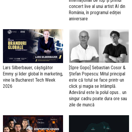
internaționali de top și primul
concert live al unui artist AI din
România, în programul ediției
aniversare
Lars Silberbauer, câștigător
[Spre Gopo] Sebastian Cosor &
Emmy și lider global în marketing,
Ștefan Popescu: Mitul principal
vine la Bucharest Tech Week
este că totul se face printr-un
2026
click și magia se întâmplă.
Adevărul este la polul opus… un
singur cadru poate dura ore sau
zile de muncă