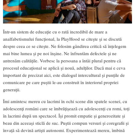
Într-un sistem de educație cu o rată incredibil de mare a
analfabetismului funcțional, la PlayHood se citește și se discută
despre ceea ce se citește. Ne folosim gândirea critică să înțelegem
mai bine lumea și pe noi înșine. Ne înfruntăm defectele și ne
antrenăm calitățile. Vorbesc la persoana a întâi plural pentru că
procesul educațional se aplică și nouă, adulților. Dacă mai e ceva
important de precizat aici, este dialogul intercultural și punțile de
comunicare pe care puștii le-au construit în interiorul propriei
generații.
Îmi amintesc mereu cu lacrimi în ochi scene din spatele scenei, cu
adolescenți români care se îmbrățișează cu adolescenți cu romi, toți
în lacrimi după un spectacol. Își promit empatie și generozitate și
beau din aceeași sticlă de suc. Puștii compun versuri și coregrafii și
învață să devină artiști autonomi. Experimentează mereu, îmbină