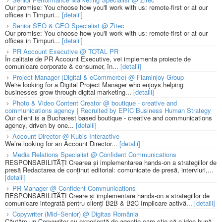
Our promise: You choose how you'll work with us: remote-first or at our
offices in Timpuri...
[detalii]
Senior SEO & GEO Specialist @ Zitec
Our promise: You choose how you'll work with us: remote-first or at our
offices in Timpuri...
[detalii]
PR Account Executive @ TOTAL PR
În calitate de PR Account Executive, vei implementa proiecte de
comunicare corporate & consumer, în...
[detalii]
Project Manager (Digital & eCommerce) @ Flaminjoy Group
We're looking for a Digital Project Manager who enjoys helping
businesses grow through digital marketing...
[detalii]
Photo & Video Content Creator @ boutique - creative and
communications agency | Recruited by EPIC Business Human Strategy
Our client is a Bucharest based boutique - creative and communications
agency, driven by one...
[detalii]
Account Director @ Kubis Interactive
We’re looking for an Account Director...
[detalii]
Media Relations Specialist @ Confident Communications
RESPONSABILITĂȚI Crearea și implementarea hands-on a strategiilor de
presă Redactarea de conținut editorial: comunicate de presă, interviuri,...
[detalii]
PR Manager @ Confident Communications
RESPONSABILITĂȚI Creare și implementare hands-on a strategiilor de
comunicare integrată pentru clienți B2B & B2C Implicare activă...
[detalii]
Copywriter (Mid–Senior) @ Digitas România
Căutăm un Copywriter cu experiență de agenție care știe că o idee bună