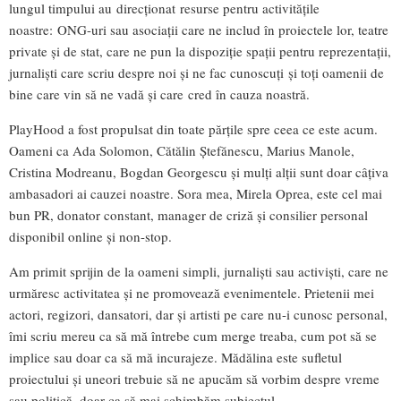
lungul timpului au direcționat resurse pentru activitățile
noastre: ONG-uri sau asociații care ne includ în proiectele lor, teatre
private și de stat, care ne pun la dispoziție spații pentru reprezentații,
jurnaliști care scriu despre noi și ne fac cunoscuți și toți oamenii de
bine care vin să ne vadă și care cred în cauza noastră.
PlayHood a fost propulsat din toate părțile spre ceea ce este acum.
Oameni ca Ada Solomon, Cătălin Ștefănescu, Marius Manole,
Cristina Modreanu, Bogdan Georgescu și mulți alții sunt doar câțiva
ambasadori ai cauzei noastre. Sora mea, Mirela Oprea, este cel mai
bun PR, donator constant, manager de criză și consilier personal
disponibil online și non-stop.
Am primit sprijin de la oameni simpli, jurnaliști sau activiști, care ne
urmăresc activitatea și ne promovează evenimentele. Prietenii mei
actori, regizori, dansatori, dar și artisti pe care nu-i cunosc personal,
îmi scriu mereu ca să mă întrebe cum merge treaba, cum pot să se
implice sau doar ca să mă incurajeze. Mădălina este sufletul
proiectului și uneori trebuie să ne apucăm să vorbim despre vreme
sau politică, doar ca să mai schimbăm subiectul.