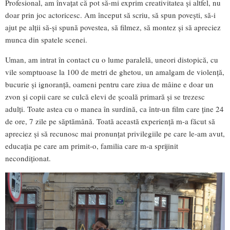
Profesional, am învațat că pot să-mi exprim creativitatea și altfel, nu
doar prin joc actoricesc. Am început să scriu, să spun povești, să-i
ajut pe alții să-și spună povestea, să filmez, să montez și să apreciez
munca din spatele scenei.
Uman, am intrat în contact cu o lume paralelă, uneori distopică, cu
vile somptuoase la 100 de metri de ghetou, un amalgam de violență,
bucurie și ignoranță, oameni pentru care ziua de mâine e doar un
zvon și copii care se culcă elevi de școală primară și se trezesc
adulți. Toate astea cu o manea în surdină, ca într-un film care ține 24
de ore, 7 zile pe săptămână. Toată această experiență m-a făcut să
apreciez și să recunosc mai pronunțat privilegiile pe care le-am avut,
educația pe care am primit-o, familia care m-a sprijinit
necondiționat.