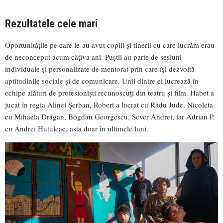
Rezultatele cele mari
Oportunitățile pe care le-au avut copiii și tinerii cu care lucrăm erau
de neconceput acum câțiva ani. Puștii au parte de sesiuni
individuale și personalizate de mentorat prin care își dezvoltă
aptitudinile sociale și de comunicare. Unii dintre ei lucrează în
echipe alături de profesioniști recunoscuți din teatru și film. Habet a
jucat în regia Alinei Șerban, Robert a lucrat cu Radu Jude, Nicoleta
cu Mihaela Drăgan, Bogdan Georgescu, Sever Andrei, iar Adrian P.
cu Andrei Hutuleac, asta doar în ultimele luni.