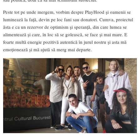
Peste tot pe unde mergem, vorbim despre PlayHood și oamenii se
luminează la față, devin pe loc fani sau donatori. Cumva, proiectul
ăsta e ca un rezervor de optimism și speranță, din care lumea se
alimentează și care, în loc să se golească, se face și mai mare. E
foarte multă energie pozitivă autentică în jurul nostru și asta mă
emoționează și mă ajută să merg mai departe.