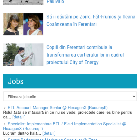
Pakivalo
Să îi căutăm pe Zorro, Făt-Frumos și Ileana
Cosânzeana în Ferentari
Copiii din Ferentari contribuie la
transformarea cartierului lor in cadrul
proiectului City of Energy
Jobs
BTL Account Manager Senior @ HexagonX (București)
Rolul ăsta se măsoară în ce nu se vede: proiectele care ies bine pentru
că...
[detalii]
Specialist Implementare BTL / Field Implementation Specialist @
HexagonX (București)
Lucrăm dintr-o hală...
[detalii]
Senior Performance Marketing Specialist @ Zitec