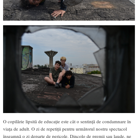
O copilărie lipsită de educație este cât o sentință de condamnare în
viața de adult. O zi de repetiții pentru următorul nostru spectacol
înseamnă o zi departe de pericole. Dincolo de premii sau laude, ne