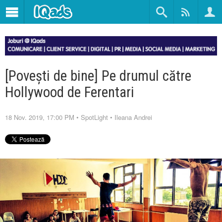
[Povești de bine] Pe drumul către
Hollywood de Ferentari
18 Nov. 2019, 17:00 PM
•
SpotLight
•
Ileana Andrei