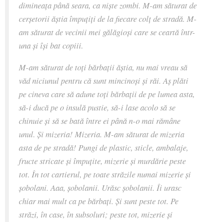
dimineața până seara, ca niște zombi. M-am săturat de
cerșetorii ăștia împuțiți de la fiecare colț de stradă. M-
am săturat de vecinii mei gălăgioși care se ceartă într-
una și își bat copiii.
M-am săturat de toți bărbații ăștia, nu mai vreau să
văd niciunul pentru că sunt mincinoși și răi. Aș plăti
pe cineva care să adune toți bărbații de pe lumea asta,
să-i ducă pe o insulă pustie, să-i lase acolo să se
chinuie și să se bată între ei până n-o mai rămâne
unul. Și mizeria! Mizeria. M-am săturat de mizeria
asta de pe stradă! Pungi de plastic, sticle, ambalaje,
fructe stricate și împuțite, mizerie și murdărie peste
tot. În tot cartierul, pe toate străzile numai mizerie și
șobolani. Aaa, șobolanii. Urăsc șobolanii. Îi urasc
chiar mai mult ca pe bărbați. Și sunt peste tot. Pe
străzi, în case, în subsoluri; peste tot, mizerie și