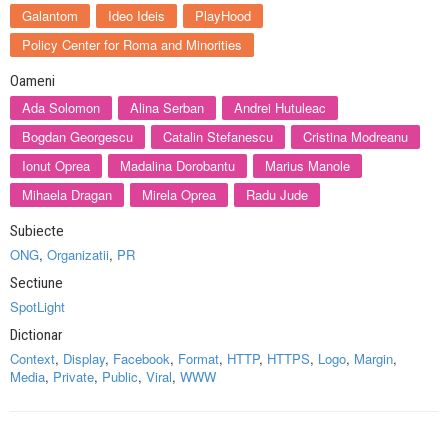
Galantom
Ideo Ideis
PlayHood
Policy Center for Roma and Minorities
Oameni
Ada Solomon
Alina Serban
Andrei Hutuleac
Bogdan Georgescu
Catalin Stefanescu
Cristina Modreanu
Ionut Oprea
Madalina Dorobantu
Marius Manole
Mihaela Dragan
Mirela Oprea
Radu Jude
Subiecte
ONG
,
Organizatii
,
PR
Sectiune
SpotLight
Dictionar
Context
,
Display
,
Facebook
,
Format
,
HTTP
,
HTTPS
,
Logo
,
Margin
,
Media
,
Private
,
Public
,
Viral
,
WWW