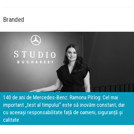
Branded
140 de ani de Mercedes-Benz. Ramona Pîrlog: Cel mai
important „test al timpului” este să inovăm constant, dar
cu aceeași responsabilitate față de oameni, siguranță și
calitate