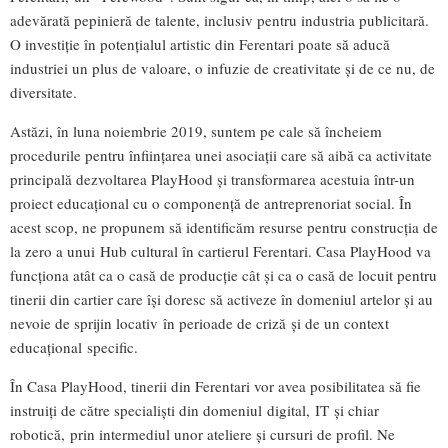
adevărată pepinieră de talente, inclusiv pentru industria publicitară.
O investiție în potențialul artistic din Ferentari poate să aducă
industriei un plus de valoare, o infuzie de creativitate și de ce nu, de
diversitate.
Astăzi, în luna noiembrie 2019, suntem pe cale să încheiem
procedurile pentru înființarea unei asociații care să aibă ca activitate
principală dezvoltarea PlayHood și transformarea acestuia într-un
proiect educațional cu o componență de antreprenoriat social. În
acest scop, ne propunem să identificăm resurse pentru construcția de
la zero a unui Hub cultural în cartierul Ferentari. Casa PlayHood va
funcționa atât ca o casă de producție cât și ca o casă de locuit pentru
tinerii din cartier care își doresc să activeze în domeniul artelor și au
nevoie de sprijin locativ în perioade de criză și de un context
educațional specific.
În Casa PlayHood, tinerii din Ferentari vor avea posibilitatea să fie
instruiți de către specialiști din domeniul digital, IT și chiar
robotică, prin intermediul unor ateliere și cursuri de profil. Ne