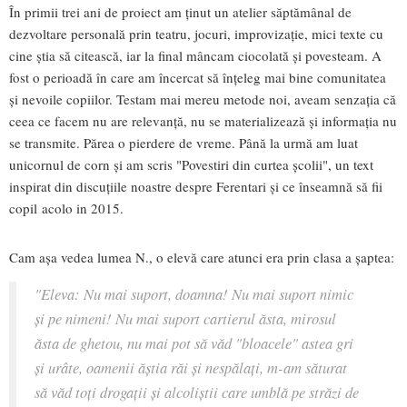
În primii trei ani de proiect am ținut un atelier săptămânal de
dezvoltare personală prin teatru, jocuri, improvizație, mici texte cu
cine știa să citească, iar la final mâncam ciocolată și povesteam. A
fost o perioadă în care am încercat să înțeleg mai bine comunitatea
și nevoile copiilor. Testam mai mereu metode noi, aveam senzația că
ceea ce facem nu are relevanță, nu se materializează și informația nu
se transmite. Părea o pierdere de vreme. Până la urmă am luat
unicornul de corn și am scris "Povestiri din curtea școlii", un text
inspirat din discuțiile noastre despre Ferentari și ce înseamnă să fii
copil acolo in 2015.
Cam așa vedea lumea N., o elevă care atunci era prin clasa a șaptea:
"
Eleva: Nu mai suport, doamna! Nu mai suport nimic
și pe nimeni! Nu mai suport cartierul ăsta, mirosul
ăsta de ghetou, nu mai pot să văd "bloacele" astea gri
și urâte, oamenii ăștia răi și nespălați, m-am săturat
să văd toți drogații și alcoliștii care umblă pe străzi de