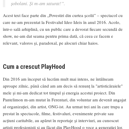
șobolani. Și m-am saturat!”.
Acest text face parte din „Povestiri din curtea școlii” – spectacol cu
care ne-am prezentat la Festivalul Ideo Ideis în anul 2016. Acolo,
într-o sală arhiplină, cu un public care a devorat fiecare secundă de
show, ne-am dat seama pentru prima dată, că ceea ce facem e
relevant, valoros și, paradoxal, pe alocuri chiar haios.
Cum a crescut PlayHood
Din 2016 am început să lucrăm mult mai intens, ne întâlneam
aproape zilnic, până când am am decis să renunț la "artisticăraiele"
mele și mi-am dedicat tot timpul și energia acestui proiect. Din
Pantelimon m-am mutat în Ferentari, din voluntar am devenit angajat
al organizației, din artist, ONG-ist. Au urmat trei ani în care trupa a
prestat în spectacole, filme, festivaluri, evenimente private sau
acțiuni caritabile, au apărut în reportaje și interviuri, au cunoscut
artiști profesioniști și au făcut din PlayHood o voce a generației lor.