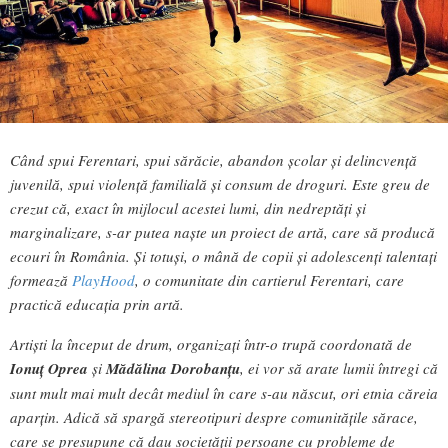
Când spui Ferentari, spui sărăcie, abandon școlar și delincvență
juvenilă, spui violență familială și consum de droguri. Este greu de
crezut că, exact în mijlocul acestei lumi, din nedreptăți și
marginalizare, s-ar putea naște un proiect de artă, care să producă
ecouri în România. Și totuși, o mână de copii și adolescenți talentați
formează
PlayHood
, o comunitate din cartierul Ferentari, care
practică educația prin artă.
Artiști la început de drum, organizați într-o trupă coordonată de
Ionuț Oprea
și
Mădălina Dorobanțu
, ei vor să arate lumii întregi că
sunt mult mai mult decât mediul în care s-au născut, ori etnia căreia
aparțin. Adică să spargă stereotipuri despre comunitățile sărace,
care se presupune că dau societății persoane cu probleme de