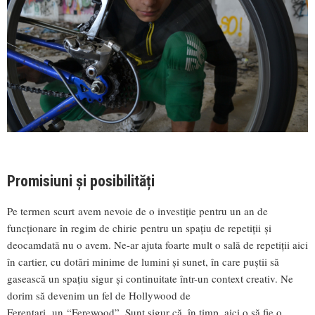
Promisiuni și posibilități
Pe termen scurt avem nevoie de o investiție pentru un an de
funcționare în regim de chirie pentru un spațiu de repetiții și
deocamdată nu o avem. Ne-ar ajuta foarte mult o sală de repetiții aici
în cartier, cu dotări minime de lumini și sunet, în care puștii să
gasească un spațiu sigur și continuitate într-un context creativ. Ne
dorim să devenim un fel de Hollywood de
Ferentari, un “Ferewood”. Sunt sigur că, în timp, aici o să fie o