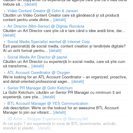
trebuie să...
[detalii]
Video Content Creator @ Cohn & Jansen
Căutăm un Video Content Creator care să gândească și să producă
content pentru unele dintre...
[detalii]
Art Director (Mid–Senior) @ Digitas România
Căutăm un Art Director care știe că e tare când o idee arată bine, dar...
[detalii]
Social Media Specialist wanted @ Internet Corp
Ești pasionat(ă) de social media, content creation și tendințele digitale?
Ai un ochi format pentru...
[detalii]
Social Media Art Director @ pastel
Căutăm un Art Director cu experiență în social media, care să știe cum
să transforme...
[detalii]
ATL Account Coordinator @ Oxygen
We’re looking for an ATL Account Coordinator – an organized, proactive,
and detail-oriented professional eager...
[detalii]
Senior PR Manager @ Golin Ketchum
La Golin Ketchum, căutăm un Senior PR Manager cu minimum 5 ani
experiență, care știe...
[detalii]
BTL Account Manager @ YES Communication
Job description: We're on the lookout for an awesome BTL Account
Manager to join our vibrant...
[detalii]
3D Artist – Shopper Experience @ Mercury360
Ai cel puțin 7 ani experiență în zona de BTL (evenimente, activări,
standuri și plasări...
[detalii]