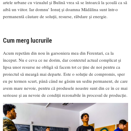
artele urbane cu vizualul și Bulină vrea să se întoarcă la școală ca să
aibă un viitor. Iar domnu’ Ionuț și doamna Mădălina sunt într-o
permanentă căutare de soluții, resurse, răbdare și energie.
Cum merg lucrurile
Acum repetăm din nou în garsoniera mea din Ferentari, ca la
început. Nu e ceva ce ne dorim, dar contextul actual complicat și
lipsa unor resurse ne obligă să facem tot ce ține de noi pentru ca
proiectul să meargă mai departe. Este o soluție de compromis, sper
eu pe termen scurt, până când ne găsim un sediu permanent, de care
avem mare nevoie, pentru că produsele noastre sunt din ce în ce mai
serioase și au nevoie de condiții rezonabile în procesul de producție.