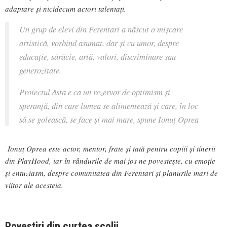
adaptare și nicidecum actori talentați.
Un grup de elevi din Ferentari a născut o mișcare
artistică, vorbind asumat, dar și cu umor, despre
educație, sărăcie, artă, valori, discriminare sau
generozitate.
Proiectul ăsta e ca un rezervor de optimism și
speranță, din care lumea se alimentează și care, în loc
să se golească, se face și mai mare, spune Ionuț Oprea
Ionuț Oprea este actor, mentor, frate și tată pentru copiii și tinerii
din PlayHood, iar în rândurile de mai jos ne povestește, cu emoție
și entuziasm, despre comunitatea din Ferentari și planurile mari de
viitor ale acesteia.
Povestiri
din curtea școlii