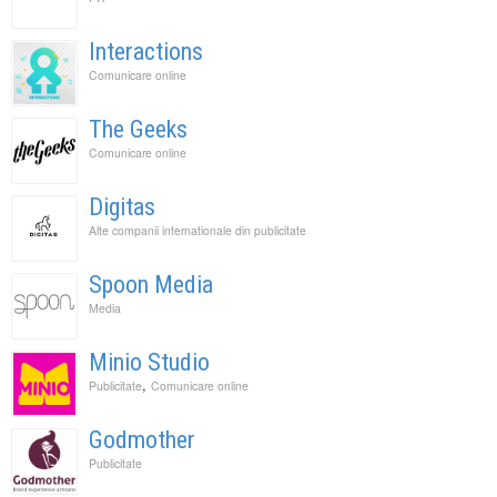
Interactions
Comunicare online
The Geeks
Comunicare online
Digitas
Alte companii internationale din publicitate
Spoon Media
Media
Minio Studio
,
Publicitate
Comunicare online
Godmother
Publicitate