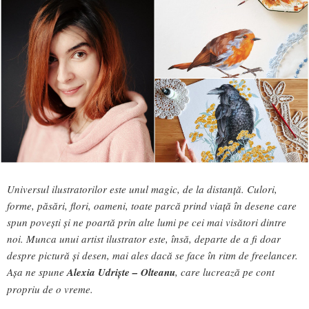
Universul ilustratorilor este unul magic, de la distanță. Culori,
forme, păsări, flori, oameni, toate parcă prind viață în desene care
spun povești și ne poartă prin alte lumi pe cei mai visători dintre
noi. Munca unui artist ilustrator este, însă, departe de a fi doar
despre pictură și desen, mai ales dacă se face în ritm de freelancer.
Așa ne spune
Alexia Udriște – Olteanu
, care lucrează pe cont
propriu de o vreme.