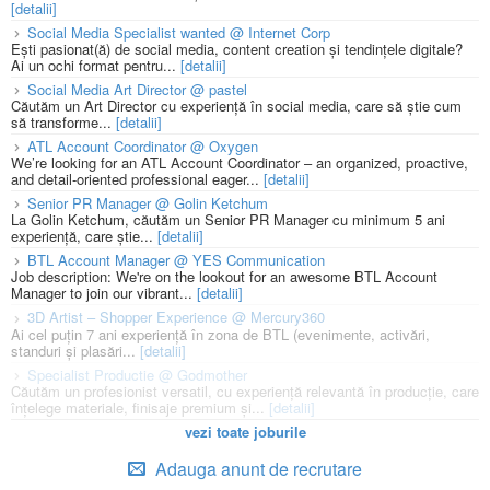
[detalii]
Social Media Specialist wanted @ Internet Corp
Ești pasionat(ă) de social media, content creation și tendințele digitale?
Ai un ochi format pentru...
[detalii]
Social Media Art Director @ pastel
Căutăm un Art Director cu experiență în social media, care să știe cum
să transforme...
[detalii]
ATL Account Coordinator @ Oxygen
We’re looking for an ATL Account Coordinator – an organized, proactive,
and detail-oriented professional eager...
[detalii]
Senior PR Manager @ Golin Ketchum
La Golin Ketchum, căutăm un Senior PR Manager cu minimum 5 ani
experiență, care știe...
[detalii]
BTL Account Manager @ YES Communication
Job description: We're on the lookout for an awesome BTL Account
Manager to join our vibrant...
[detalii]
3D Artist – Shopper Experience @ Mercury360
Ai cel puțin 7 ani experiență în zona de BTL (evenimente, activări,
standuri și plasări...
[detalii]
Specialist Productie @ Godmother
Căutăm un profesionist versatil, cu experiență relevantă în producție, care
înțelege materiale, finisaje premium și...
[detalii]
vezi toate joburile
Adauga anunt de recrutare