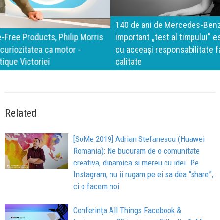
140 de ani de Mercedes-Benz. Ramona Pîrlog: Cel mai
important „test al timpului” este să inovăm constant, dar
cu aceeași responsabilitate față de oameni, siguranță și
calitate
Related
[SoMe 2019] Adrian Stefanescu (Huawei
Romania): Ne bucuram de o comunitate
creativa, dinamica si mereu cu idei. Pe
Instagram, nu ii rugam pe ei sa dea “share”,
ci o facem noi
Conferința All Things Facebook &