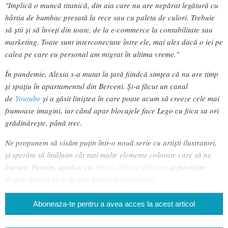
"Implică o muncă titanică, din aia care nu are nepărat legătură cu
hârtia de bumbac presată la rece sau cu paleta de culori. Trebuie
să știi și să înveți din toate, de la e-commerce la contabilitate sau
marketing. Toate sunt interconectate între ele, mai ales dacă o iei pe
calea pe care eu personal am migrat în ultima vreme."
În pandemie, Alexia s-a mutat la țară fiindcă simțea că nu are timp
și spațiu în apartamentul din Berceni. Și-a făcut un canal
de
Youtube
și a găsit liniștea în care poate acum să creeze cele mai
frumoase imagini, iar când apar blocajele face Lego cu fiica sa ori
grădinărește, până trec.
Ne propunem să visăm puțin într-o nouă serie cu artiști ilustratori,
și sperăm să întâlnim cât mai multe elemente colorate care să ne
bucure. Pornim, așadar, cu
Alexia Udriște-Olteanu
și povestim
despre munca sa și despre lumea ilustratorilor.
Aboneaza-te pentru a avea acces la acest articol