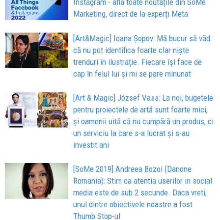
Instagram - află toate noutățile din SoMe
Marketing, direct de la experți Meta
[Art&Magic] Ioana Șopov: Mă bucur să văd
că nu pot identifica foarte clar niște
trenduri în ilustrație. Fiecare își face de
cap în felul lui și mi se pare minunat
[Art & Magic] József Vass: La noi, bugetele
pentru proiectele de artă sunt foarte mici,
și oamenii uită că nu cumpără un produs, ci
un serviciu la care s-a lucrat și s-au
investit ani
[SoMe 2019] Andreea Bozoi (Danone
Romania): Stim ca atentia userilor in social
media este de sub 2 secunde. Daca vreti,
unul dintre obiectivele noastre a fost
Thumb Stop-ul