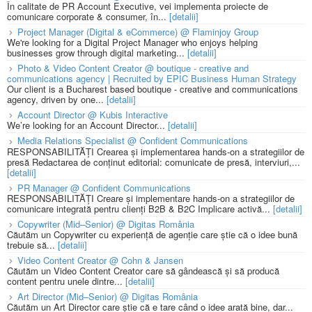
În calitate de PR Account Executive, vei implementa proiecte de
comunicare corporate & consumer, în...
[detalii]
Project Manager (Digital & eCommerce) @ Flaminjoy Group
We're looking for a Digital Project Manager who enjoys helping
businesses grow through digital marketing...
[detalii]
Photo & Video Content Creator @ boutique - creative and
communications agency | Recruited by EPIC Business Human Strategy
Our client is a Bucharest based boutique - creative and communications
agency, driven by one...
[detalii]
Account Director @ Kubis Interactive
We’re looking for an Account Director...
[detalii]
Media Relations Specialist @ Confident Communications
RESPONSABILITĂȚI Crearea și implementarea hands-on a strategiilor de
presă Redactarea de conținut editorial: comunicate de presă, interviuri,...
[detalii]
PR Manager @ Confident Communications
RESPONSABILITĂȚI Creare și implementare hands-on a strategiilor de
comunicare integrată pentru clienți B2B & B2C Implicare activă...
[detalii]
Copywriter (Mid–Senior) @ Digitas România
Căutăm un Copywriter cu experiență de agenție care știe că o idee bună
trebuie să...
[detalii]
Video Content Creator @ Cohn & Jansen
Căutăm un Video Content Creator care să gândească și să producă
content pentru unele dintre...
[detalii]
Art Director (Mid–Senior) @ Digitas România
Căutăm un Art Director care știe că e tare când o idee arată bine, dar...