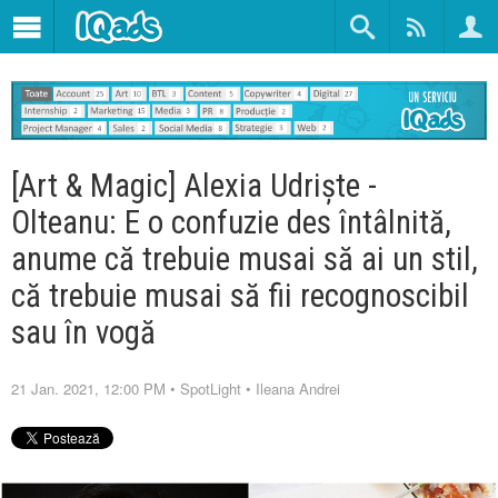
[Art & Magic] Alexia Udriște -
Olteanu: E o confuzie des întâlnită,
anume că trebuie musai să ai un stil,
că trebuie musai să fii recognoscibil
sau în vogă
21 Jan. 2021, 12:00 PM
•
SpotLight
•
Ileana Andrei