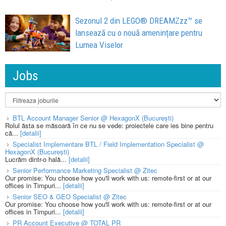
Sezonul 2 din LEGO® DREAMZzz™ se
lansează cu o nouă amenințare pentru
Lumea Viselor
Jobs
BTL Account Manager Senior @ HexagonX (București)
Rolul ăsta se măsoară în ce nu se vede: proiectele care ies bine pentru
că...
[detalii]
Specialist Implementare BTL / Field Implementation Specialist @
HexagonX (București)
Lucrăm dintr-o hală...
[detalii]
Senior Performance Marketing Specialist @ Zitec
Our promise: You choose how you'll work with us: remote-first or at our
offices in Timpuri...
[detalii]
Senior SEO & GEO Specialist @ Zitec
Our promise: You choose how you'll work with us: remote-first or at our
offices in Timpuri...
[detalii]
PR Account Executive @ TOTAL PR